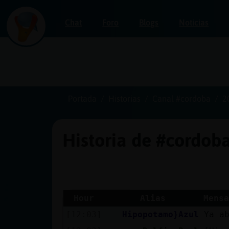
Chat
Foro
Blogs
Noticias
Iniciar
sesión
Portada
Historias
Canal #cordoba
2
Historia de #cordob
¡Chatea
sin
publicidad!
Hour
Alias
Mensa
[12:03]
Hipopotamo}Azul
Ya a
Crear
una