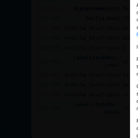
Mis blogs
[12:07]
Hipopotamo}Azul
Ma r
[12:08]
Delfin-Real
[Hip
[12:08]
Ardilla_Insufrible
desp
Mis foros
[12:09]
Ardilla_Insufrible
ahor
[12:09]
Ardilla_Insufrible
q co
CaballitoDeMar-
Registrar
[12:09]
alit
Letal
un canal
[12:09]
Ardilla_Insufrible
bien
[12:09]
Ardilla_Insufrible
me g
Más
[12:09]
Ardilla_Insufrible
alit
gestiones
CaballitoDeMar-
[12:10]
Letal