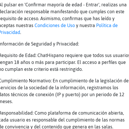
Al pulsar en 'Confirmar mayoría de edad - Entrar', realizas una
ico tas tu
declaración responsable manifestando que cumples con este
opotamo}Azul] mmmmmmmmm
requisito de acceso. Asimismo, confirmas que has leído y
aceptas nuestras
Condiciones de Uso
y nuestra
Política de
ues de estas cosas de gente q esta rica
Privacidad
.
a la pregunta
Información de Seguridad y Privacidad:
memos hoy
Requisito de Edad: ChatHispano requiere que todos sus usuario
as de pollo
tengan 18 años o más para participar. El acceso a perfiles que
no cumplan este criterio está restringido.
 bien
usta
Cumplimiento Normativo: En cumplimiento de la legislación de
servicios de la sociedad de la información, registramos los
as de pollo con salsa barbacoa
datos técnicos de conexión (IP y puerto) por un periodo de 12
׃7<{Ardilla_Insufrible}>׏ ya llevan ali񯠢arbacoa
meses.
Responsabilidad: Como plataforma de comunicación abierta,
Reportar
Volver
Historia anterior
cada usuario es responsable del cumplimiento de las normas
de convivencia y del contenido que genera en las salas.