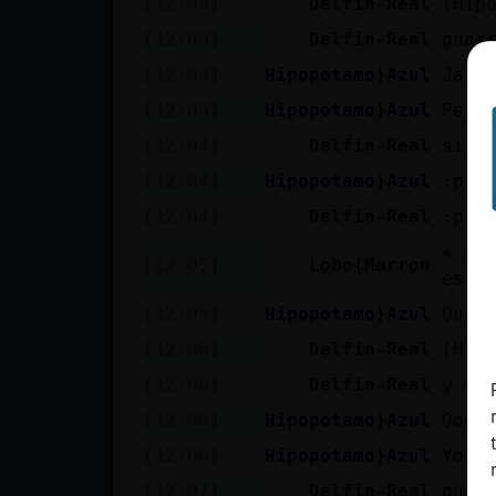
[12:03]
Delfin-Real
[Hip
cuenta
[12:03]
Delfin-Real
guar
[12:03]
Hipopotamo}Azul
Jaja
[12:03]
Hipopotamo}Azul
Pero
Reservar
[12:04]
Delfin-Real
si
alias
[12:04]
Hipopotamo}Azul
:p
[12:04]
Delfin-Real
:p
Actualizar
« ✫L
[12:05]
Lobo{Marron
contraseña
escu
[12:05]
Hipopotamo}Azul
Que 
[12:06]
Delfin-Real
[Hip
Actualizar
[12:06]
Delfin-Real
y tu
IP virtual
[12:06]
Hipopotamo}Azul
Oooo
[12:06]
Hipopotamo}Azul
Yo t
[12:07]
Delfin-Real
que 