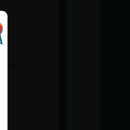
 AutoDJ »«
.net »