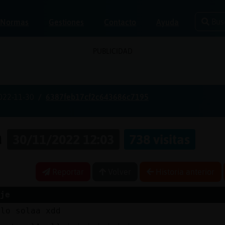
Bus
Normas
Gestiones
Contacto
Ayuda
PUBLICIDAD
022-11-30
6387feb17cf2c643686c7195
a
30/11/2022 12:03
738 visitas
Reportar
Volver
Historia anterior
je
blo solaa xdd