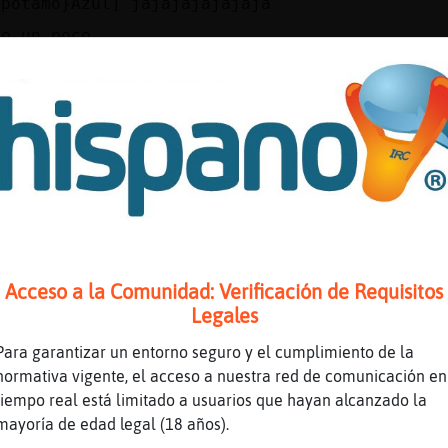
opotamo}Azul] jajajajajajaja
ro un poco
ja
 mi guarro ;$
obo{Marron LaTidO MuSiCal✫ » Esta en modo: »«
chanos en: https://latidomusical.powerfriends
se comeee hoy?
Acceso a la Comunidad: Verificación de Requisitos
Legales
opotamo}Azul] habichuelas
?
Para garantizar un entorno seguro y el cumplimiento de la
normativa vigente, el acceso a nuestra red de comunicación en
oo mi fabiritaaa ;o
tiempo real está limitado a usuarios que hayan alcanzado la
engo ensalada de arroz ;p
mayoría de edad legal (18 años).
ricaaaa