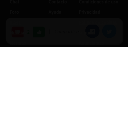
Chat
Contacto
Condiciones de uso
Foro
Ayuda
Privacidad
Blogs
Política de cookies
|
Compartir en:
Facebook
Twitter
2
Noticias
Soporte
Normas
Anunciantes
Estadísticas
Historias
Tu foro gratis