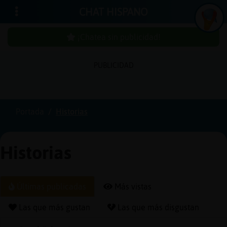
CHAT HISPANO
¡Chatea sin publicidad!
PUBLICIDAD
Iniciar
sesión
Portada
Historias
¡Chatea
sin
Historias
publici
Últimas publicadas
Más vistas
Crear
Las que más gustan
Las que más disgustan
una
cuenta