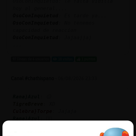
OsoConInquietud: le falta vidilla
hoy al general....
OsoConInquietud
: Es tarde ya...
OsoConInquietud
: No tenemos
capacidad de reaccion
OsoConInquietud
: Jajaajjaj
...
97 líneas de 6 usuarios
18 visitas
1 puntos
Canal #chathispano
-
06/08/2026 23:33
Rana}Azul
: 😐
TigreBreve
: XD
Culebra}Torpe
: Jajaja
Rana}Azul
: 😵‍💫
Culebra}Torpe
: ivan32 viendo tus
canales ninguna quiere hablar