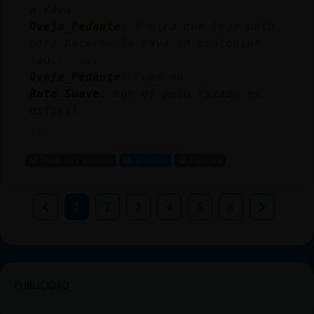
a raya
Oveja_Pedante
: Y mira que tego pelo
para hacerme la raya en cualquier
lao.......
Oveja_Pedante
: Pues no....
Rata_Suave
: con el pelo rizado es
dificil
...
68 líneas de 2 usuarios
19 visitas
0 puntos
1
2
3
4
5
6
PUBLICIDAD