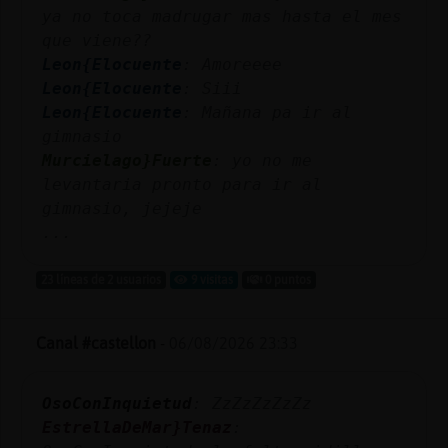
ya no toca madrugar mas hasta el mes
que viene??
Leon{Elocuente
: Amoreeee
Leon{Elocuente
: Siii
Leon{Elocuente
: Mañana pa ir al
gimnasio
Murcielago}Fuerte
: yo no me
levantaria pronto para ir al
gimnasio, jejeje
...
23 líneas de 2 usuarios
9 visitas
0 puntos
Canal #castellon
-
06/08/2026 23:33
OsoConInquietud
: ZzZzZzZzZz
EstrellaDeMar}Tenaz
: