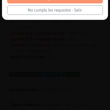
Canal #zaragoza
-
06/08/2026 23:26
No cumplo los requisitos - Salir
Ardilla\Enorme
: Alguna mujer que
quiera quedar y tomar algo y
conocerme
Cocodrilo-ConInquietud
: Santa fe
Cocodrilo-ConInquietud
: Xd
Cocodrilo{Fuerte
: Ardilla\Enorme ya
llevas tiempo así
Ardilla\Enorme
: Si
...
175 líneas de 9 usuarios
20 visitas
1 puntos
Canal #alicante
-
06/08/2026 23:24
Topo\Pedante
: Alguna chica para