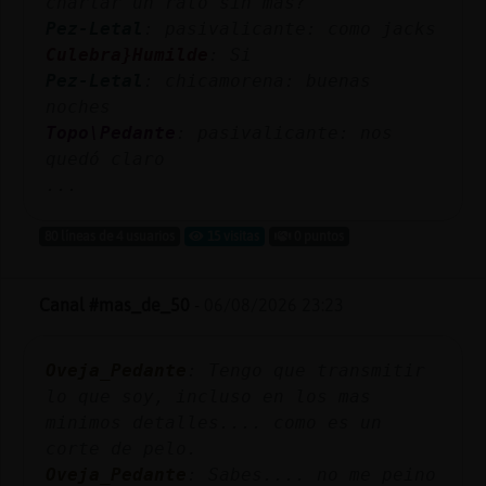
charlar un rato sin más?
Pez-Letal
: pasivalicante: como jacks
Culebra}Humilde
: Si
Pez-Letal
: chicamorena: buenas
noches
Topo\Pedante
: pasivalicante: nos
quedó claro
...
80 líneas de 4 usuarios
15 visitas
0 puntos
Canal #mas_de_50
-
06/08/2026 23:23
Oveja_Pedante
: Tengo que transmitir
lo que soy, incluso en los mas
minimos detalles.... como es un
corte de pelo.
Oveja_Pedante
: Sabes.... no me peino