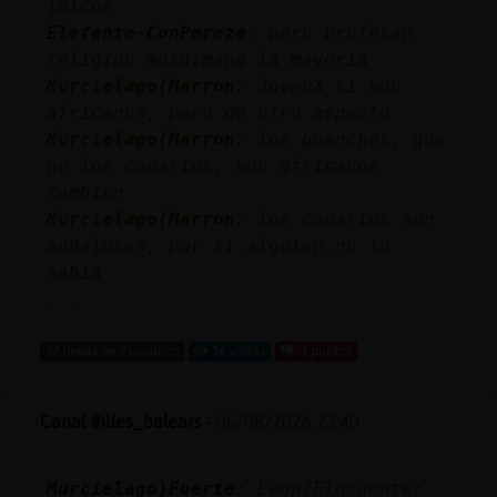
laicos
Mis
Elefante-ConPereza
: pero profesan
blogs
religion musulmana la mayoria
Murcielago{Marron
: JovenX si son
africanos, pero de otro aspecto
Mis
Murcielago{Marron
: los guanches, que
foros
no los canarios, son africanos
tambien
Murcielago{Marron
: los canarios son
andaluces, por si alguien no lo
Registr
sabia
un
...
canal
27 líneas de 2 usuarios
16 visitas
-1 puntos
Más
Canal #illes_balears
-
06/08/2026 23:40
gestion
Murcielago}Fuerte
: Leon{Elocuente: