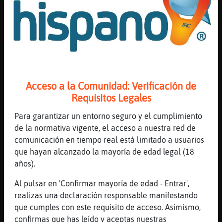
contigo
...
64 líneas de 6 usuarios
15 visitas
0 puntos
Canal #mas_de_40
-
06/08/2026 23:30
Acceso a la Comunidad: Verificación de
Requisitos Legales
Flamenco-Breve
: Se habéis quedado
todos Shhhhh
Para garantizar un entorno seguro y el cumplimiento
Oveja_Paciente
: Esa es la chirigota
de la normativa vigente, el acceso a nuestra red de
del bizcocho
comunicación en tiempo real está limitado a usuarios
Oveja_Paciente
: Shhhhh
que hayan alcanzado la mayoría de edad legal (18
Flamenco-Breve
: Ah si?
años).
Flamenco-Breve
: Lo ignoraba
Al pulsar en 'Confirmar mayoría de edad - Entrar',
...
realizas una declaración responsable manifestando
que cumples con este requisito de acceso. Asimismo,
34 líneas de 5 usuarios
24 visitas
0 puntos
confirmas que has leído y aceptas nuestras