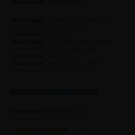
Canal #almeria
-
06/08/2026 23:54
Rata{Fugaz
: Dejate q duerma. Q no
Reserva
quiero ni q me mire jaja
alias
LinceVerde
: jajajaja
Rata{Fugaz
: Y encima mañana tengo
que ir a la policía nacional
LinceVerde
: o�o
Actuali
Rata{Fugaz
: Q gusto oye como me
contras
llevo también con ellos ...
...
33 líneas de 3 usuarios
20 visitas
0 puntos
Actuali
IP
virtual
Canal #almeria
-
06/08/2026 23:45
Elefante-ConPereza
: a ver si mas