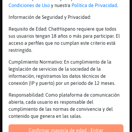
Condiciones de Uso
y nuestra
Política de Privacidad
.
Canal #almeria
-
06/08/2026 23:28
Información de Seguridad y Privacidad:
Requisito de Edad: ChatHispano requiere que todos
Mapache_Debil
: se ha quedao esto
sus usuarios tengan 18 años o más para participar. El
parado
acceso a perfiles que no cumplan este criterio está
Topo-Fuerte
: Morenaaaa3 ya falta
restringido.
menos para que se duche ella sola
Topo-Fuerte
: anda que no pasa el
Cumplimiento Normativo: En cumplimiento de la
tiempo rapido
legislación de servicios de la sociedad de la
TigreEnorme
: Mapache_Debil: por la
información, registramos los datos técnicos de
noche es mortal no habla casi nadie
conexión (IP y puerto) por un periodo de 12 meses.
Topo-Fuerte
: ostias habeis visto lo
de Ceuta?
Responsabilidad: Como plataforma de comunicación
...
abierta, cada usuario es responsable del
cumplimiento de las normas de convivencia y del
121 líneas de 4 usuarios
16 visitas
-1 puntos
contenido que genera en las salas.
Confirmar mayoría de edad - Entrar