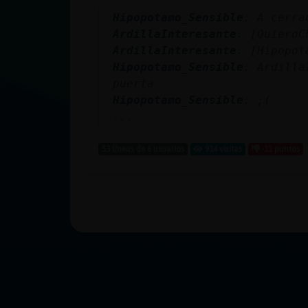
Hipopotamo_Sensible
: A cerra
ArdillaInteresante
: [QuieroC
ArdillaInteresante
: [Hipopot
Hipopotamo_Sensible
: Ardilla
puerta
Hipopotamo_Sensible
: ;(
...
53 líneas de 6 usuarios
914 visitas
-11 puntos