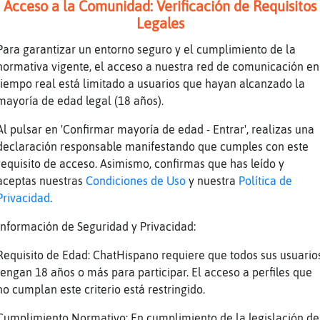
Acceso a la Comunidad: Verificación de Requisitos
Legales
Para garantizar un entorno seguro y el cumplimiento de la
normativa vigente, el acceso a nuestra red de comunicación en
tiempo real está limitado a usuarios que hayan alcanzado la
mayoría de edad legal (18 años).
 ahhhhhhh
Al pulsar en 'Confirmar mayoría de edad - Entrar', realizas una
hhhh ahhhhhh
declaración responsable manifestando que cumples con este
lugar *-*/\
requisito de acceso. Asimismo, confirmas que has leído y
n\SinRespeto muacksssssssssssssssssssssssssss
aceptas nuestras
Condiciones de Uso
y nuestra
Política de
Privacidad
.
Información de Seguridad y Privacidad:
Requisito de Edad: ChatHispano requiere que todos sus usuario
tengan 18 años o más para participar. El acceso a perfiles que
no cumplan este criterio está restringido.
Cumplimiento Normativo: En cumplimiento de la legislación de