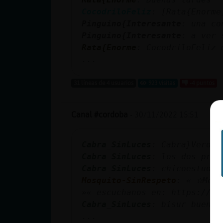
CocodriloFeliz
: [Rata{Enorme
Pinguino{Interesante
Pinguino{Interesante
: a ver 
Rata{Enorme
: CocodriloFeliz 
...
31 líneas de 4 usuarios
923 visitas
-4 puntos
Canal #cordoba
-
30/11/2022 15:51
Cabra_SinLuces
: Cabra}Verde 
Cabra_SinLuces
: los dos prim
Cabra_SinLuces
: chicoestudia
Mosquito-SinRespeto
: « ✫Mosq
»« escuchanos en: https://la
Cabra_SinLuces
: bisur buenas
...