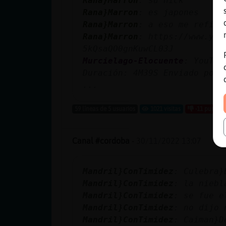
Rana}Marron
: su nick
Rana}Marron
: es japones
Rana}Marron
: a eso me refier
Rana}Marron
: https://www.you
5kQsaQO0gnKuwCL03J
Murcielago-Elocuente
: YouTub
Duración: 4M39S Enviado por:
...
59 líneas de 5 usuarios
1021 visitas
-11 puntos
Canal #cordoba
-
30/11/2022 13:07
Mandril}ConTimidez
: Culebra}
Mandril}ConTimidez
: la niebl
Mandril}ConTimidez
: se fue e
Mandril}ConTimidez
: no dijo 
Mandril}ConTimidez
: Caiman}D