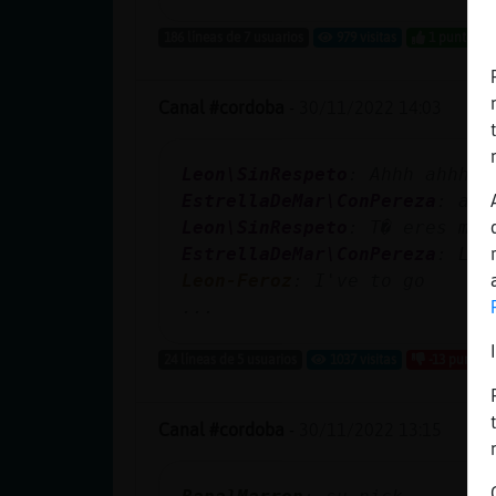
186 líneas de 7 usuarios
979 visitas
1 puntos
Canal #cordoba
-
30/11/2022 14:03
Leon\SinRespeto
: Ahhh ahhhhh
EstrellaDeMar\ConPereza
: ahh
Leon\SinRespeto
: T� eres mi 
EstrellaDeMar\ConPereza
: Leo
Leon-Feroz
: I've to go
...
24 líneas de 5 usuarios
1037 visitas
-13 puntos
Canal #cordoba
-
30/11/2022 13:15