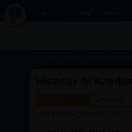
Chat
Foro
Blogs
Noticias
Iniciar
sesión
Portada
Historias
Canal #cordoba
2
Historias de #cordo
¡Chatea
sin
publicidad!
Últimas publicadas
Más vistas
Canal #cordoba
-
30/11/2022 23:33
Crear
una
EstrellaDeMar}Respetable
: su