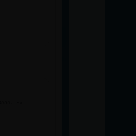
modo: »«