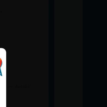
ulta, alguien sabe si el pc gasta mucha luzߏ
do: »« AutoDJ