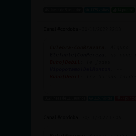
Mis blogs
46 líneas de 5 usuarios
1175 visitas
14 puntos
Canal #cordoba
-
30/11/2022 22:13
Mis foros
Culebra-ConBravura
: Alguno
Elefante\ConPereza
: no pone 
Registrar
Buho}Debil
: Te jodes
un canal
Hipopotamo\DelMonton
: ~~
Buho}Debil
: Irv buenas tarde
...
Más
312 líneas de 11 usuarios
1169 visitas
-7 punto
gestiones
Canal #cordoba
-
30/11/2022 17:06
Rata{Enorme
: Buenas tardes