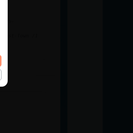
0LWb-
 Post-Town /1