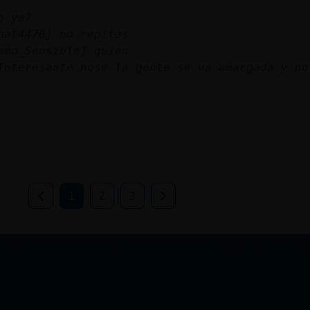
o ya?
hat4470] no repitas
amo_Sensible] quien
Interesante nose la gente se va amargada y no
1
2
3