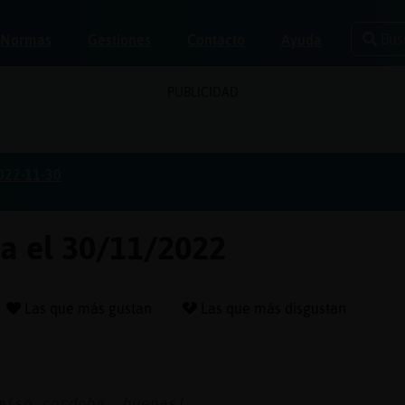
Bus
Normas
Gestiones
Contacto
Ayuda
PUBLICIDAD
022-11-30
ba el 30/11/2022
Las que más gustan
Las que más disgustan
miso_cordoba_ buenas!