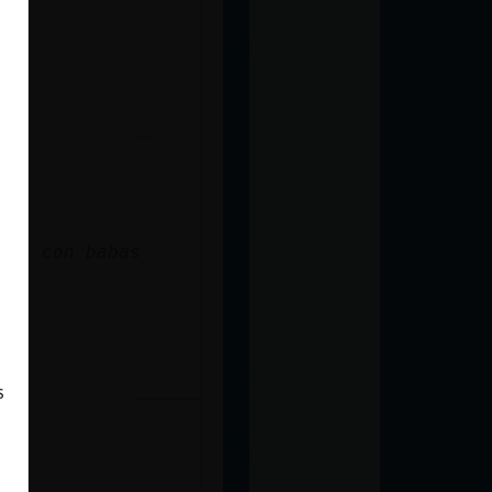
sss con babas
s