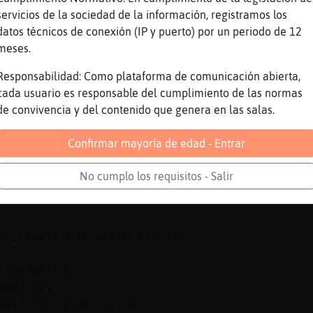
servicios de la sociedad de la información, registramos los
datos técnicos de conexión (IP y puerto) por un periodo de 12
o
meses.
tube.com/watch?v=NLi0BcgEqW4&list=PL1iiQJC3nl
Responsabilidad: Como plataforma de comunicación abierta,
e Titulo: Zatoichi [2003] (OST) - A Road To A
cada usuario es responsable del cumplimiento de las normas
 Halkyon
de convivencia y del contenido que genera en las salas.
Confirmar mayoría de edad - Entrar
No cumplo los requisitos - Salir
Eficiente has visto esa peli
a
l mosquito
nada hoy
ebil tu la has visto