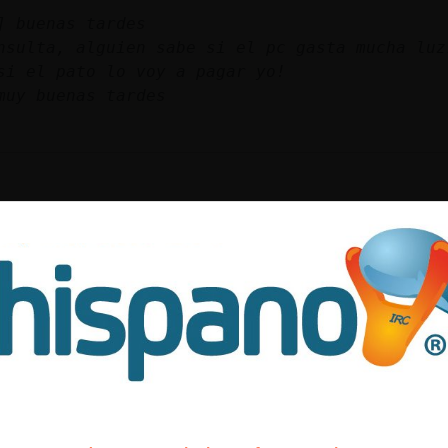
] buenas tardes
: una cons
si el pato lo voy a pagar yo!
muy buenas tardes
ya estoy descargando willow
eros capitulos
nte no repitas por fa
uito-SinRespeto LaTidO MuSiCal✫ » Esta en mo
tidomusical.powerfriends.net »