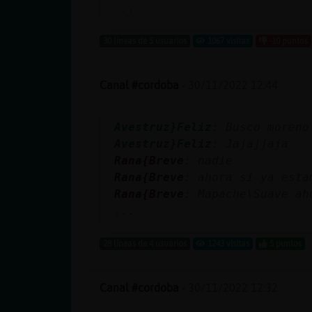
...
30 líneas de 5 usuarios
1067 visitas
-10 puntos
Canal #cordoba
-
30/11/2022 12:44
Avestruz}Feliz
: Busco moreno
Avestruz}Feliz
: Jajajjaja
Rana{Breve
: nadie
Rana{Breve
: ahora si ya esta
Rana{Breve
: Mapache\Suave ah
...
28 líneas de 4 usuarios
1243 visitas
5 puntos
Canal #cordoba
-
30/11/2022 12:32