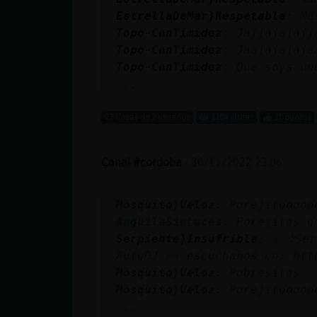
cuenta
EstrellaDeMar}Respetable
: Ma
Topo-ConTimidez
: Jajjajajajj
Topo-ConTimidez
: Jaajajajaja
Topo-ConTimidez
: Que soys un
Reservar
...
alias
22 líneas de 2 usuarios
1104 visitas
21 puntos
Actualizar
Canal #cordoba
-
30/11/2022 23:06
contraseña
Mosquito}Veloz
: Porejitooooo
AnguilaSinLuces
: Porejitos q
Serpiente}Insufrible
: « ✫Ser
Actualizar
AutoDJ »« escuchanos en: htt
IP virtual
Mosquito}Veloz
: Pobresitos
Mosquito}Veloz
: Porejitooooo
...