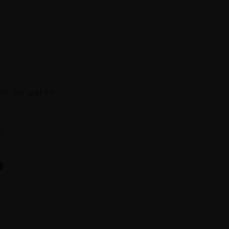
de su parte
s
s