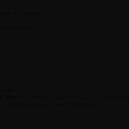
tojeros
ajaa eso ustedes
a
os matojeros
os
ue es
piente}Insufrible LaTidO MuSiCal✫ » Esta en 
ps://latidomusical.powerfriends.net »
os