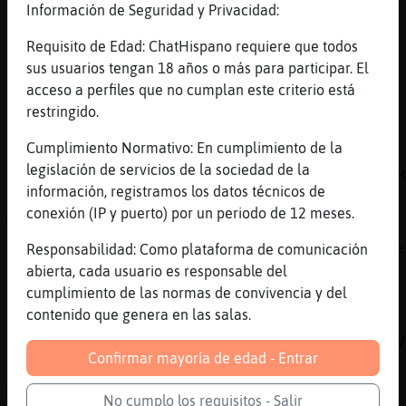
PerroSinLuces lo peor que tu puede pasar si
Información de Seguridad y Privacidad:
juegas a algo es ganar
Requisito de Edad: ChatHispano requiere que todos
[12:10]
PerroSinLuces
sus usuarios tengan 18 años o más para participar. El
quien se cabrea por perder o ganar, la
acceso a perfiles que no cumplan este criterio está
tendencia es alta en poder serlo-..
restringido.
[12:10]
Aguila-Naranja
Cumplimiento Normativo: En cumplimiento de la
Emitiendo: Automᴩco Esc�chanos en la Web:
legislación de servicios de la sociedad de la
https://chathispano.link/dOdPxW1y/Rxq0NwFSTM
información, registramos los datos técnicos de
[12:10]
Aguila-Naranja
conexión (IP y puerto) por un periodo de 12 meses.
Tambi鮠nos puedes escuchar en la Web:
https://chathispano.link/PWBcKEtap+yNVol2zme
Responsabilidad: Como plataforma de comunicación
abierta, cada usuario es responsable del
[12:10]
Aguila-Naranja
cumplimiento de las normas de convivencia y del
O a trav鳠de tu tel馯no m󶩬, tablet o
contenido que genera en las salas.
reproductor:
https://chathispano.link/MM/9HJyBbiXo1mFVk2V
Confirmar mayoría de edad - Entrar
[12:10]
PerroSinLuces
Mosquito-Paciente esa primera vez que se
No cumplo los requisitos - Salir