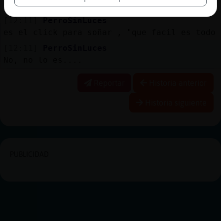
gana...
[12:11]
PerroSinLuces
es el click para soñar , "que facil es todo 
[12:11]
PerroSinLuces
No, no lo es....
Reportar
Historia anterior
Historia siguiente
PUBLICIDAD