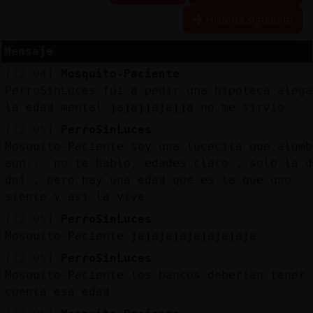
Historia siguiente
Mensaje
Reserva
[12:04]
Mosquito-Paciente
alias
PerroSinLuces fui a pedir una hipoteca alega
la edad mental jajajjajajja no me sirvio
[12:05]
PerroSinLuces
Actuali
Mosquito-Paciente soy una lucecita que alumb
contras
aun... no te hablo, edades claro , solo la d
dni , pero hay una edad que es la que uno
siente y asi la vive
[12:05]
PerroSinLuces
Actuali
Mosquito-Paciente jajajajajajajajaja
IP
virtual
[12:05]
PerroSinLuces
Mosquito-Paciente los bancos deberian tener 
cuenta esa edad