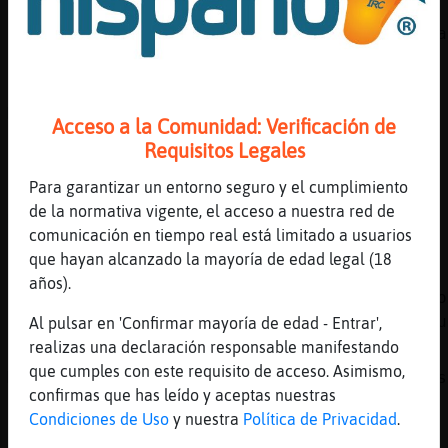
[12:08]
Mosquito-Paciente
PerroSinLuces�no me veras, me escondo por la
esquinas entre las sombras
[12:08]
PerroSinLuces
Mosquito-Paciente , cuando uno se enfada la
Acceso a la Comunidad: Verificación de
tendencia es a cabrear a los demas o a
Requisitos Legales
refugiarse en su cabreo
Para garantizar un entorno seguro y el cumplimiento
[12:09]
PerroSinLuces
de la normativa vigente, el acceso a nuestra red de
mucha a , hay suelta ahi, cada dia escribo
comunicación en tiempo real está limitado a usuarios
peor..
que hayan alcanzado la mayoría de edad legal (18
[12:09]
Mosquito-Paciente
años).
PerroSinLuces yo no me enfado por perder, fo
parte del juego, si es caso me enfado por ju
Al pulsar en 'Confirmar mayoría de edad - Entrar',
realizas una declaración responsable manifestando
[12:09]
PerroSinLuces
que cumples con este requisito de acceso. Asimismo,
Mosquito-Paciente eso es muy bueno, no seras
confirmas que has leído y aceptas nuestras
ludopata , nunca lo seras
Condiciones de Uso
y nuestra
Política de Privacidad
.
[12:10]
Mosquito-Paciente