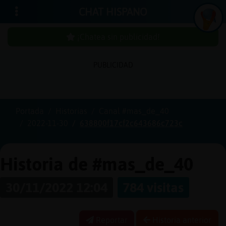
CHAT HISPANO
¡Chatea sin publicidad!
PUBLICIDAD
Iniciar
sesión
Portada
Historias
Canal #mas_de_40
2022-11-30
638800f17cf2c643686c723c
¡Chatea
sin
publici
Historia de #mas_de_40
30/11/2022 12:04
784 visitas
Crear
una
Reportar
Historia anterior
cuenta