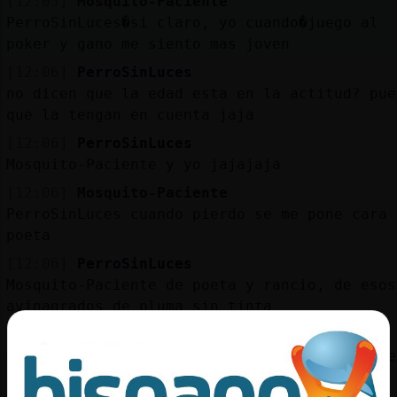
[12:05]
Mosquito-Paciente
Mis
PerroSinLuces�si claro, yo cuando�juego al
blogs
poker y gano me siento mas joven
[12:06]
PerroSinLuces
no dicen que la edad esta en la actitud? pue
Mis
que la tengan en cuenta jaja
foros
[12:06]
PerroSinLuces
Mosquito-Paciente y yo jajajaja
[12:06]
Mosquito-Paciente
Registr
PerroSinLuces cuando pierdo se me pone cara 
un
poeta
canal
[12:06]
PerroSinLuces
Mosquito-Paciente de poeta y rancio, de esos
avinagrados de pluma sin tinta
[12:07]
PerroSinLuces
Más
Mosquito-Paciente , no me hago la idea de ve
gestion
asi, ni enfadado