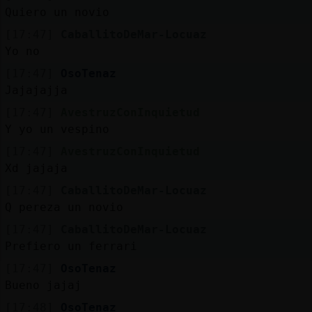
Mis
Quiero un novio
blogs
[17:47]
CaballitoDeMar-Locuaz
Yo no
[17:47]
OsoTenaz
Mis
Jajajajja
foros
[17:47]
AvestruzConInquietud
Y yo un vespino
[17:47]
AvestruzConInquietud
Registr
Xd jajaja
un
[17:47]
CaballitoDeMar-Locuaz
canal
Q pereza un novio
[17:47]
CaballitoDeMar-Locuaz
Prefiero un ferrari
Más
[17:47]
OsoTenaz
gestion
Bueno jajaj
[17:48]
OsoTenaz