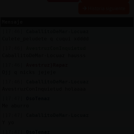
Historia siguiente
Mensaje
Reserva
[17:46]
CaballitoDeMar-Locuaz
alias
Culete_peludete q cuqui xdddd
[17:46]
AvestruzConInquietud
CaballitoDeMar-Locuaz hausss
Actuali
[17:46]
Avestruz}Rapaz
contras
Ojj q nicks jejeje
[17:46]
CaballitoDeMar-Locuaz
AvestruzConInquietud holaaaa
Actuali
[17:47]
OsoTenaz
IP
Me aburro
virtual
[17:47]
CaballitoDeMar-Locuaz
Y yo
[17:47]
OsoTenaz