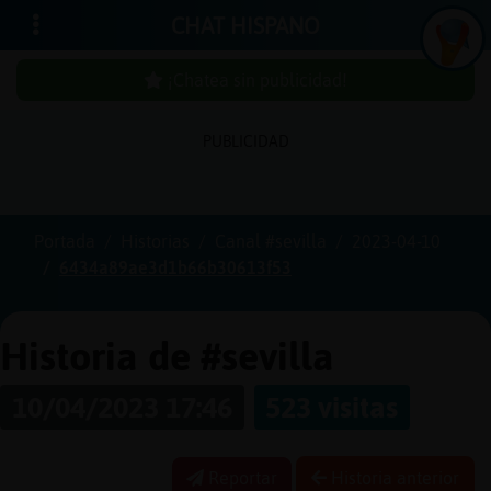
CHAT HISPANO
¡Chatea sin publicidad!
PUBLICIDAD
Iniciar
sesión
Portada
Historias
Canal #sevilla
2023-04-10
6434a89ae3d1b66b30613f53
¡Chatea
sin
publici
Historia de #sevilla
10/04/2023 17:46
523 visitas
Crear
una
Reportar
Historia anterior
cuenta