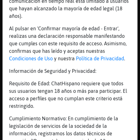
comunicación en tiempo real está limitado a usuarios
[17:49]
CaballitoDeMar-Locuaz
que hayan alcanzado la mayoría de edad legal (18
Los del pv si no traen ferrari q vayan
años).
saliendo xddd
Al pulsar en 'Confirmar mayoría de edad - Entrar',
[17:49]
Avestruz}Rapaz
realizas una declaración responsable manifestando
Jajaja
que cumples con este requisito de acceso. Asimismo,
[17:49]
OsoTenaz
confirmas que has leído y aceptas nuestras
Que son pv?
Condiciones de Uso
y nuestra
Política de Privacidad
.
[17:49]
AvestruzConInquietud
Información de Seguridad y Privacidad:
Yo tengo un lambo te vale CaballitoDeMar-
Locuaz???
Requisito de Edad: ChatHispano requiere que todos
[17:49]
CaballitoDeMar-Locuaz
sus usuarios tengan 18 años o más para participar. El
OsoTenaz lo tendras lleno
acceso a perfiles que no cumplan este criterio está
restringido.
[17:49]
OsoTenaz
No lo entiendo
Cumplimiento Normativo: En cumplimiento de la
[17:49]
CaballitoDeMar-Locuaz
legislación de servicios de la sociedad de la
No AvestruzConInquietud
información, registramos los datos técnicos de