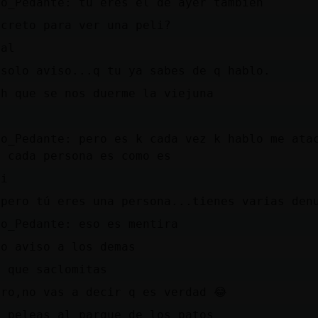
ho_Pedante: tu eres el de ayer tambien
screto para ver una peli?
tal
 solo aviso...q tu ya sabes de q hablo.
hh que se nos duerme la viejuna
ho_Pedante: pero es k cada vez k hablo me ata
i cada persona es como es
li
,pero tú eres una persona...tienes varias den
ho_Pedante: eso es mentira
yo aviso a los demas
 que sac󠰡lomitas
aro,no vas a decir q es verdad 😂
s peleas al parque de los patos