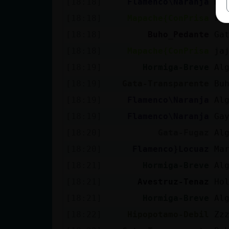
[18:18]
Flamenco\Naranja
Ho
[18:18]
Mapache{ConPrisa
re
[18:18]
Buho_Pedante
Ga
[18:18]
Mapache{ConPrisa
ja
[18:19]
Hormiga-Breve
Al
[18:19]
Gata-Transparente
Bu
[18:19]
Flamenco\Naranja
Al
[18:19]
Flamenco\Naranja
Ga
[18:20]
Gata-Fugaz
Al
[18:20]
Flamenco}Locuaz
Ma
[18:21]
Hormiga-Breve
Al
[18:21]
Avestruz-Tenaz
Ho
[18:21]
Hormiga-Breve
Al
[18:22]
Hipopotamo-Debil
Zz