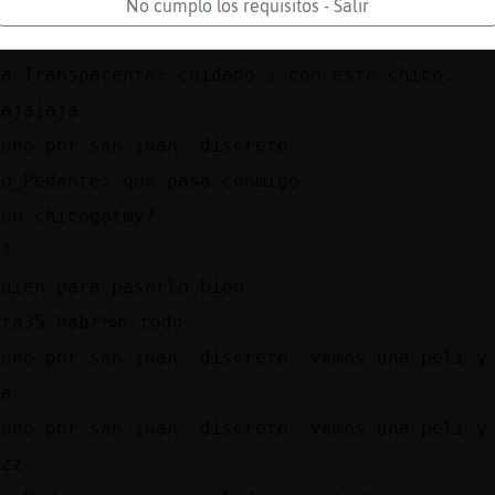
la
No cumplo los requisitos - Salir
zar si rezan muxos
ta-Transparente: cuidado ⚠️ con este chico....
jajajaja
guno por san juan discreto
ho_Pedante: que pasa conmigo
gun chicogatmy?
y?
guien para pasarlo bien
rta35 habrᠤe todo
guno por san juan discreto vemos una peli y
la
guno por san juan discreto vemos una peli y
zzz