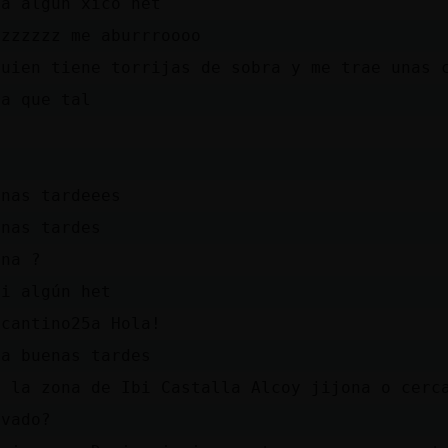
la algún xico het
zzzzzzz me aburrroooo
guien tiene torrijas de sobra y me trae unas 
la que tal
l
a
enas tardeees
enas tardes
una ?
li algún het
icantino25a Hola!
la buenas tardes
r la zona de Ibi Castalla Alcoy jijona o cerc
ivado?