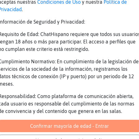
 ves me fui hacer la penitencia
aceptas nuestras
Condiciones de Uso
y nuestra
Política de
Privacidad
.
ya estamos Hipopotamo-Debil buenas tardes par
amenco}Locuaz :)
Información de Seguridad y Privacidad:
guno por alicante discreto
Requisito de Edad: ChatHispano requiere que todos sus usuario
cates Jero ?
tengan 18 años o más para participar. El acceso a perfiles que
no cumplan este criterio está restringido.
empre
jajaja exculpado quedas de todo pecado amigo
Cumplimiento Normativo: En cumplimiento de la legislación de
servicios de la sociedad de la información, registramos los
en
datos técnicos de conexión (IP y puerto) por un periodo de 12
3
meses.
da-feliz aki ninguno es santo
Responsabilidad: Como plataforma de comunicación abierta,
moradi o cerca
cada usuario es responsable del cumplimiento de las normas
la algún xico het
de convivencia y del contenido que genera en las salas.
 ya
Confirmar mayoría de edad - Entrar
la que tal