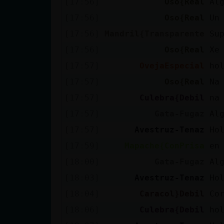
[17:56]
Oso{Real
Al
Mis blogs
[17:56]
Oso{Real
Un
[17:56]
Mandril{Transparente
Su
Mis foros
[17:56]
Oso{Real
Xe
[17:57]
OvejaEspecial
ho
[17:57]
Oso{Real
Na
Registrar
[17:57]
Culebra{Debil
na
un canal
[17:57]
Gata-Fugaz
Al
[17:57]
Avestruz-Tenaz
Ho
[17:59]
Mapache{ConPrisa
en
Más
[18:00]
Gata-Fugaz
Al
gestiones
[18:03]
Avestruz-Tenaz
Ho
[18:04]
Caracol}Debil
Co
[18:06]
Culebra{Debil
ho