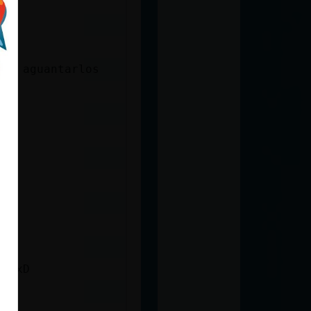
que aguantarlos
ar xD