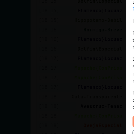
[18:15]
Delfin\Especial
Ya
[18:15]
Flamenco}Locuaz
A 
[18:15]
Hipopotamo-Debil
Fl
[18:16]
Hormiga-Breve
Al
[18:16]
Flamenco}Locuaz
Pe
[18:16]
Delfin\Especial
Si
[18:17]
Flamenco}Locuaz
Ja
[18:17]
Mapache{ConPrisa
am
[18:17]
Mapache{ConPrisa
O:
[18:17]
Flamenco}Locuaz
El
[18:18]
Gata-Transparente
Al
[18:18]
Avestruz-Tenaz
Ho
[18:18]
Mapache{ConPrisa
ya
[18:18]
OvejaEspecial
ho