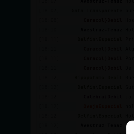
[18:07]
Avestruz-Tenaz
Ho
[18:07]
Gata-Transparente
bu
[18:08]
Caracol}Debil
Ho
[18:10]
Avestruz-Tenaz
Ho
[18:11]
Delfin\Especial
Pr
[18:11]
Caracol}Debil
Al
[18:11]
Caracol}Debil
Po
[18:11]
Caracol}Debil
De
[18:12]
Hipopotamo-Debil
Bu
[18:12]
Delfin\Especial
Su
[18:12]
Culebra{Debil
ja
[18:12]
OvejaEspecial
ho
[18:12]
Delfin\Especial
Ho
[18:12]
Avestruz-Tenaz
Ho