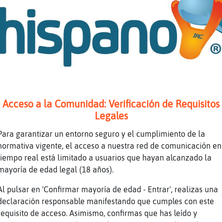
lfin\Especial :)
 gustan sutiles Hipopotamo-Debil?
ull48 fue sutil pero Conciso
mí no me gustan de ninguna manera, luego hay 
la
 ni que fueran chateras!
gun pasivo para quedar esta noche
Acceso a la Comunidad: Verificación de Requisitos
n chateros que es peor!
Legales
jajaja
Para garantizar un entorno seguro y el cumplimiento de la
 Donpo ah�
normativa vigente, el acceso a nuestra red de comunicación en
tiempo real está limitado a usuarios que hayan alcanzado la
enas tardes chater@s
mayoría de edad legal (18 años).
la
Al pulsar en 'Confirmar mayoría de edad - Entrar', realizas una
e menos mal que salgo de buen humor de trabaj
declaración responsable manifestando que cumples con este
rooo jeroooo cuanto tiempo
requisito de acceso. Asimismo, confirmas que has leído y