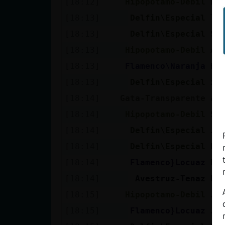
[18:12]
Hipopotamo-Debil
De
[18:13]
Delfin\Especial
Te
[18:13]
Delfin\Especial
Sk
[18:13]
Hipopotamo-Debil
A 
[18:13]
Flamenco\Naranja
Ho
[18:13]
Delfin\Especial
xD
[18:14]
Gata-Transparente
al
[18:14]
Hipopotamo-Debil
So
[18:14]
Delfin\Especial
Ja
[18:14]
Delfin\Especial
Es
[18:14]
Flamenco}Locuaz
Bu
[18:14]
Avestruz-Tenaz
Ho
[18:15]
Hipopotamo-Debil
Jo
[18:15]
Flamenco}Locuaz
Je