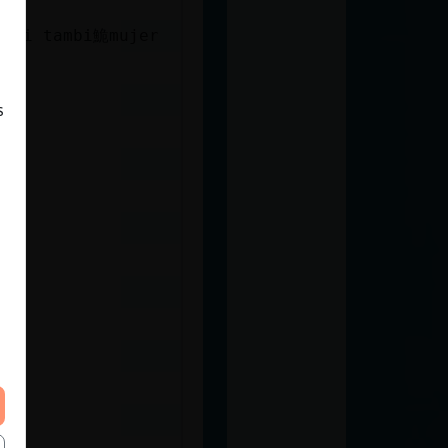
a ti tambi鮠mujer
s