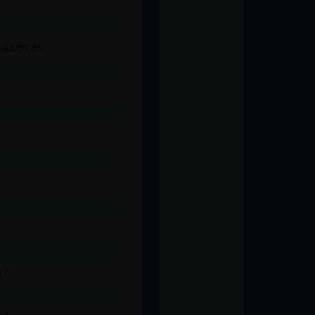
cuantas
a?