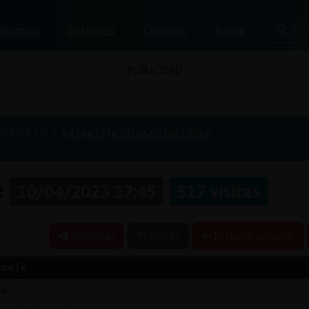
Bus
Normas
Gestiones
Contacto
Ayuda
PUBLICIDAD
023-04-10
6434a397e3d1b66b30613dbe
e
10/04/2023 17:45
517 visitas
Reportar
Volver
Historia anterior
saje
la