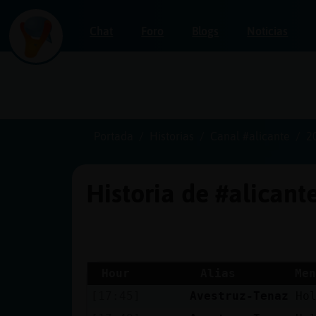
Chat
Foro
Blogs
Noticias
Iniciar
sesión
Portada
Historias
Canal #alicante
2
Historia de #alicant
¡Chatea
sin
publicidad!
Hour
Alias
Men
[17:45]
Avestruz-Tenaz
Ho
Crear
una