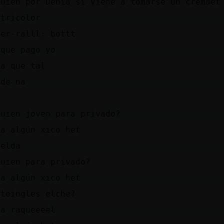
guien por Denia si viene a tomarse un cremaet
 tricolor
per-ralll: bottt
 que pago yo
la que tal
 de na
guien joven para privado?
la algún xico het
 elda
guien para privado?
la algún xico het
rteingles elche?
la raqueeeel