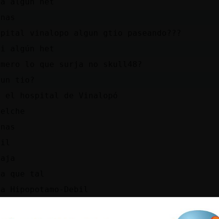
la algún het
enas
spital vinalopo algun gtio paseando???
li algún het
imero lo que surja no skull48?
gun tio?
r el hospital de Vinalopó
 elche
enas
til
jaja
la que tal
la Hipopotamo-Debil
la