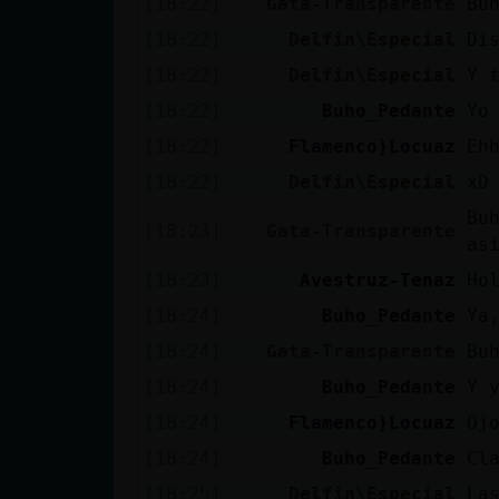
[18:22]
Gata-Transparente
Bu
[18:22]
Delfin\Especial
Di
[18:22]
Delfin\Especial
Y 
[18:22]
Buho_Pedante
Yo
[18:22]
Flamenco}Locuaz
Eh
[18:22]
Delfin\Especial
xD
Bu
[18:23]
Gata-Transparente
as
[18:23]
Avestruz-Tenaz
Ho
[18:24]
Buho_Pedante
Ya
[18:24]
Gata-Transparente
Bu
[18:24]
Buho_Pedante
Y 
[18:24]
Flamenco}Locuaz
Ojo
[18:24]
Buho_Pedante
Cl
[18:25]
Delfin\Especial
La