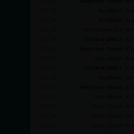
[17:48]
Avestruz-Tenaz
Ho
cuenta
[17:49]
Oso{Real
Zz
[17:50]
Oso{Real
Al
[17:50]
OvejaEspecial
ho
Reservar
[17:50]
Culebra{Debil
ma
alias
[17:51]
Avestruz-Tenaz
Hl
[17:51]
Lobo-Rapaz
Bu
Actualizar
[17:51]
Culebra{Debil
bu
contraseña
[17:52]
Oso{Real
Sa
[17:53]
Avestruz-Tenaz
Ho
[17:53]
Lobo-Rapaz
al
Actualizar
[17:54]
Gata-Fugaz
Ho
IP virtual
[17:54]
Gata-Fugaz
Po
[17:55]
Gata-Fugaz
Pr