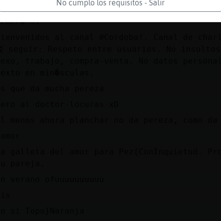
No cumplo los requisitos - Salir
Caracol-Locuaz uhhh ten� otro?
Deber� si
�ienvenidos al canal #Cordoba!. Canal de char
驳 seguir: Respeto entre usuarios. No insultos
sexo, trabajo, compra-venta. No datos personal
Texto en min�sculas.
Es que da mucha pereza
Pero al doctor-locuras xD
al menos ahora planchar no da pereza, como da
.amor
La galleta del amor para Pez{ConInquietud. Pr
tu pareja.
en verano ofuuuuuuuuuu
Uis
yo si Topo}Naranja