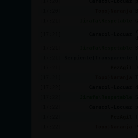
[17:20]
Caracol-Locuaz
cuenta
[17:20]
Topo}Naranja
[17:21]
Jirafa\Respetable
Reservar
[17:21]
Caracol-Locuaz
alias
[17:21]
Jirafa\Respetable
[17:21]
Serpiente{Transparente
[17:21]
PezAgil
Actualizar
contraseña
[17:21]
Topo}Naranja
[17:22]
Caracol-Locuaz
[17:22]
Jirafa\Respetable
Actualizar
[17:22]
Caracol-Locuaz
IP virtual
[17:22]
PezAgil
[17:22]
Topo}Naranja