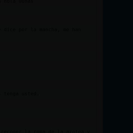
n hola Dunas
e dice por la mancha, me han
s tenga usted.
 recoger la ropa de la azotea y