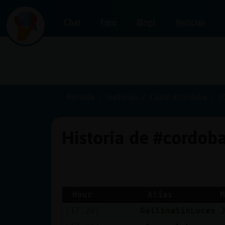
Chat
Foro
Blogs
Noticias
Iniciar
sesión
Portada
Historias
Canal #cordoba
2
Historia de #cordob
¡Chatea
sin
publicidad!
Hour
Alias
M
[17:20]
GallinaSinLuces
Crear
una