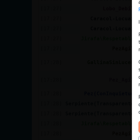
[17:27]
Lobo_Debil
[17:27]
Caracol-Locuaz
[17:27]
Caracol-Locuaz
[17:27]
Jirafa\Respetable
[17:27]
PezAgil
[17:28]
GallinaSinLuces
[17:28]
Pez_Agil
[17:28]
Pez{ConInquietud
[17:28]
Serpiente{Transparente
[17:28]
Serpiente{Transparente
[17:28]
Jirafa\Respetable
[17:28]
PezAgil