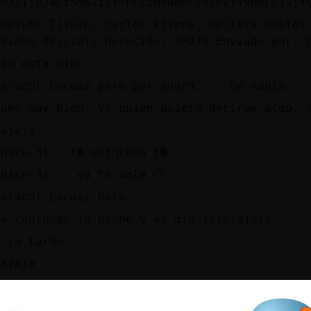
v=2ZIjUJaEt5M&list=PLZ5MxWRML2esRZYYV0ULET3jY
YouTube Titulo: Carlos Rivera, Melissa Robles
(Video Oficial) Duración: 3M27S Enviado por: 
eso esta bien
Caracol-Locuaz pero por ahora.... De nadie
pues muy bien, yo quien quiera decirme algo, 
jajaja
Chico-31-- t� est᳠loco t�-.-
Chico-31--: ya te vale 🙄
Caracol-Locuaz bale
le confunde la noche y el dia jajajajaja
y la tarde
jajaja
que cosa mas fea
que asco de comentario