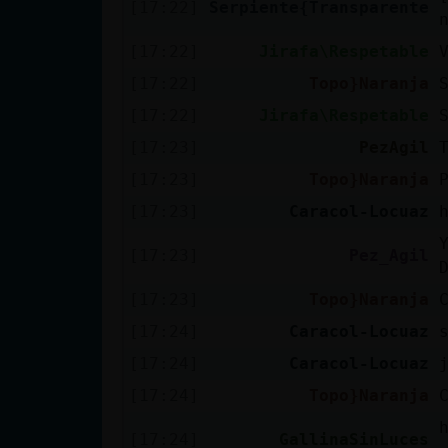
[17:22]
Serpiente{Transparente
Mis blogs
[17:22]
Jirafa\Respetable
[17:22]
Topo}Naranja
Mis foros
[17:22]
Jirafa\Respetable
[17:23]
PezAgil
[17:23]
Topo}Naranja
Registrar
[17:23]
Caracol-Locuaz
un canal
[17:23]
Pez_Agil
[17:23]
Topo}Naranja
Más
gestiones
[17:24]
Caracol-Locuaz
[17:24]
Caracol-Locuaz
[17:24]
Topo}Naranja
[17:24]
GallinaSinLuces