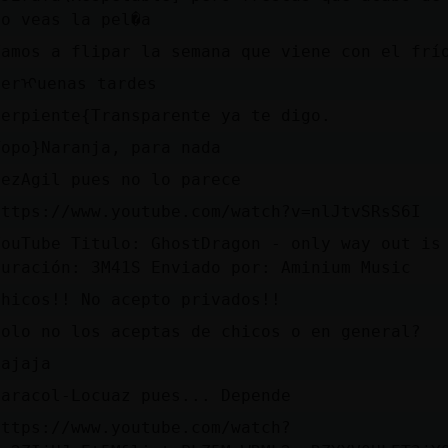
no veas la pel�a
Vamos a flipar la semana que viene con el frí
Serᠢuenas tardes
Serpiente{Transparente ya te digo.
Topo}Naranja, para nada
PezAgil pues no lo parece
https://www.youtube.com/watch?v=nlJtvSRsS6I
YouTube Titulo: GhostDragon - only way out is
Duración: 3M41S Enviado por: Aminium Music
Chicos!! No acepto privados!!
solo no los aceptas de chicos o en general?
jajaja
Caracol-Locuaz pues... Depende
https://www.youtube.com/watch?