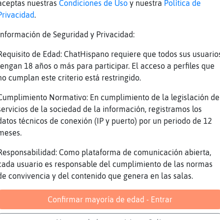
aceptas nuestras
Condiciones de Uso
y nuestra
Política de
Yo tb soy nueva
Privacidad
.
que tiene el nick pocos dias
Información de Seguridad y Privacidad:
jajaja
Requisito de Edad: ChatHispano requiere que todos sus usuario
Tengo que planchar y no tengo ninguna gana.
tengan 18 años o más para participar. El acceso a perfiles que
y yo tambien
no cumplan este criterio está restringido.
https://www.youtube.com/watch?
Cumplimiento Normativo: En cumplimiento de la legislación de
v=xK07C60J7HI&list=PLZ5MxWRML2esRZYYV0ULET3jY
servicios de la sociedad de la información, registramos los
YouTube Titulo: Kany García - Mi Plan de Vida
datos técnicos de conexión (IP y puerto) por un periodo de 12
Video) Duración: 2M58S Enviado por: kanygarci
meses.
Jirafa\Respetable: déjalo para mañana XD
Responsabilidad: Como plataforma de comunicación abierta,
[Jirafa\Respetable] yo que tu no planchaba
cada usuario es responsable del cumplimiento de las normas
de convivencia y del contenido que genera en las salas.
[Pez{ConInquietud] jajajajajajaja
Pufffff
Confirmar mayoría de edad - Entrar
deveria de llamar a doctor-amor