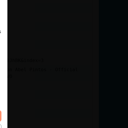
s
QD61JhBK&index=3
 (con Abel Pintos - Official
aVEVO