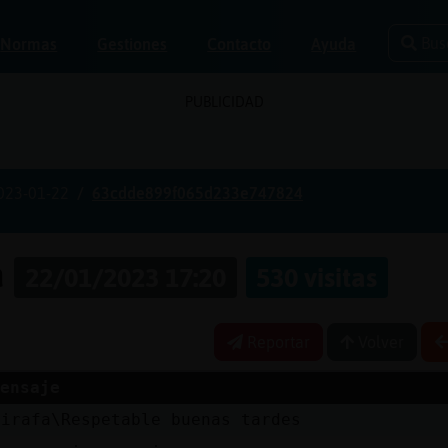
Bus
Normas
Gestiones
Contacto
Ayuda
PUBLICIDAD
023-01-22
63cdde899f065d233e747824
a
22/01/2023 17:20
530 visitas
Reportar
Volver
ensaje
Jirafa\Respetable buenas tardes