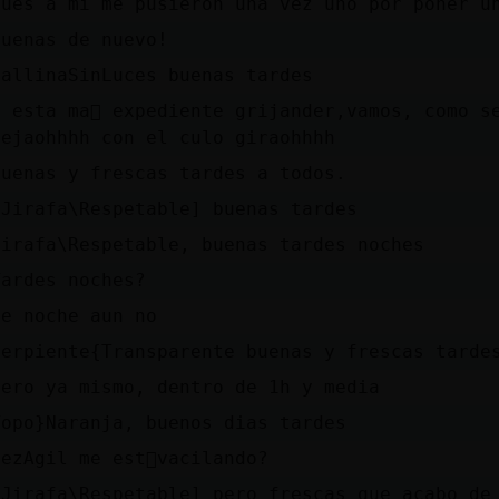
pues a mi me pusieron una vez uno por poner u
Buenas de nuevo!
GallinaSinLuces buenas tardes
y esta ma񡮡 expediente grijander,vamos, como s
dejaohhhh con el culo giraohhhh
Buenas y frescas tardes a todos.
[Jirafa\Respetable] buenas tardes
Jirafa\Respetable, buenas tardes noches
Tardes noches?
de noche aun no
Serpiente{Transparente buenas y frescas tarde
pero ya mismo, dentro de 1h y media
Topo}Naranja, buenos dias tardes
PezAgil me est᳠vacilando?
[Jirafa\Respetable] pero frescas que acabo de