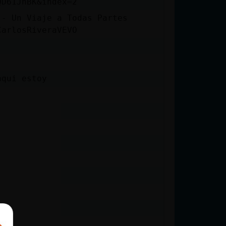
QD61JhBK&index=2
 - Un Viaje a Todas Partes
CarlosRiveraVEVO
aqui estoy