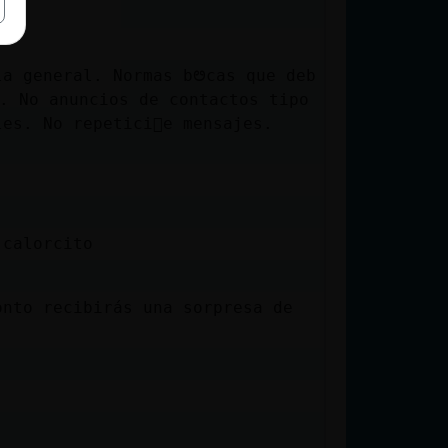
la general. Normas bᳩcas que deb
. No anuncios de contactos tipo
es. No repetici󮠤e mensajes.
 calorcito
onto recibirás una sorpresa de