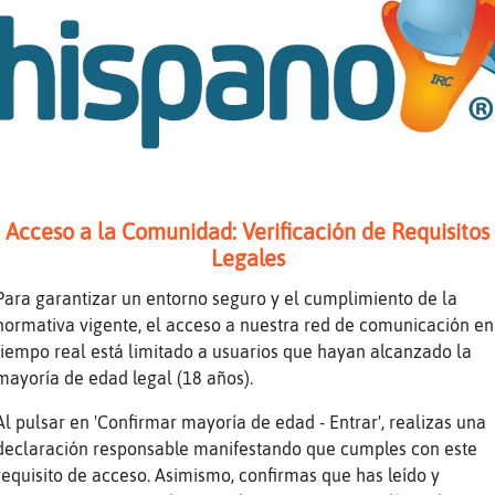
pero os creeis todo lo que escriben????
nahhh
me da igual
van fuera
es el unico hombre que ofrece a su mujer jaja
eso si
Acceso a la Comunidad: Verificación de Requisitos
Caracol-Locuaz todo todo no pero ag�ita
Legales
seria un bot
Para garantizar un entorno seguro y el cumplimiento de la
Yo estoy flipando pa ser nueva
normativa vigente, el acceso a nuestra red de comunicación en
aunque la realidad siempre supera cualquier f
tiempo real está limitado a usuarios que hayan alcanzado la
mayoría de edad legal (18 años).
Topo}Naranja, tu nueva
PezAgil sip
Al pulsar en 'Confirmar mayoría de edad - Entrar', realizas una
declaración responsable manifestando que cumples con este
ACTION se va a comer un lacito de chocolate
requisito de acceso. Asimismo, confirmas que has leído y
yo solo lavado con perlan