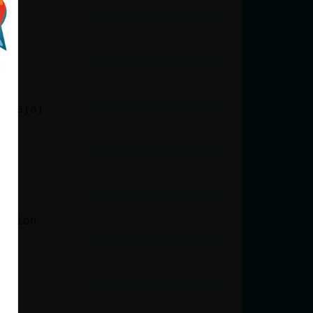
jajajaj
iccion
 