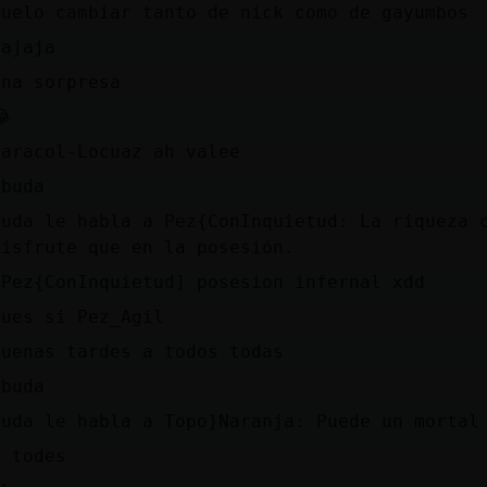
suelo cambiar tanto de nick como de gayumbos
jajaja
Una sorpresa
😂
Caracol-Locuaz ah valee
.buda
Buda le habla a Pez{ConInquietud: La riqueza 
disfrute que en la posesión.
[Pez{ConInquietud] posesion infernal xdd
Pues si Pez_Agil
buenas tardes a todos todas
.buda
Buda le habla a Topo}Naranja: Puede un mortal
y todes