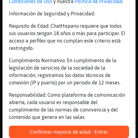
Condiciones de Uso
y nuestra
Política de Privacidad
.
Mosca-ConPereza
: Ha pedio declara
Información de Seguridad y Privacidad:
otra vez
...
Requisito de Edad: ChatHispano requiere que todos
sus usuarios tengan 18 años o más para participar. El
38 líneas de 4 usuarios
576 visitas
1 puntos
acceso a perfiles que no cumplan este criterio está
restringido.
Canal #cordoba
-
22/01/2023 20:21
Cumplimiento Normativo: En cumplimiento de la
legislación de servicios de la sociedad de la
Mandril{Brillante
: anda
información, registramos los datos técnicos de
Mandril{Brillante
: buenas
conexión (IP y puerto) por un periodo de 12 meses.
Mandril{Brillante
: chatea_82812 yo
Responsabilidad: Como plataforma de comunicación
a ti te he baneado
abierta, cada usuario es responsable del
Mandril{Brillante
: ayer
cumplimiento de las normas de convivencia y del
Mandril{Brillante
: Gallina-Debil
contenido que genera en las salas.
buenasssssssss
...
Confirmar mayoría de edad - Entrar