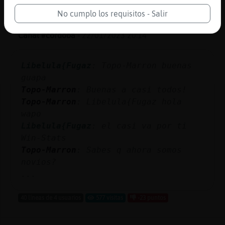
55 líneas de 3 usuarios
547 visitas
-4 puntos
No cumplo los requisitos - Salir
Canal #cordoba
-
22/01/2023 20:14
Libelula{Fugaz
: Topo-Marron buenas
guapa
Topo-Marron
: Buenas a casi todos!
Topo-Marron
: Libelula{Fugaz hola
wapo
Libelula{Fugaz
: el casi va por ti
Win-Stats
Topo-Marron
: Sabes q ahora somos
novios?
...
40 líneas de 4 usuarios
577 visitas
-23 puntos