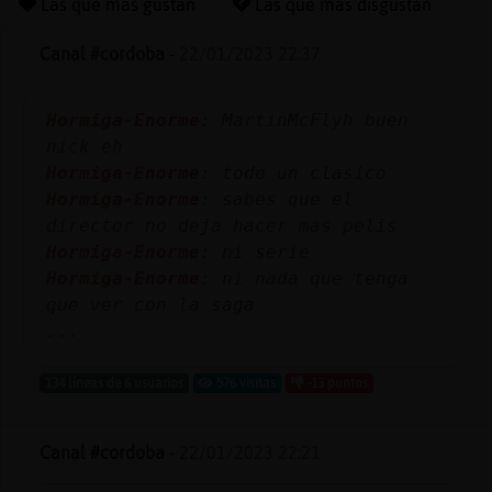
Las que más gustan
Las que más disgustan
Canal #cordoba
-
22/01/2023 22:37
Reserva
Hormiga-Enorme
: MartinMcFlyh buen
alias
nick eh
Hormiga-Enorme
: todo un clasico
Hormiga-Enorme
: sabes que el
Actuali
director no deja hacer mas pelis
contras
Hormiga-Enorme
: ni serie
Hormiga-Enorme
: ni nada que tenga
que ver con la saga
...
Actuali
IP
134 líneas de 6 usuarios
576 visitas
-13 puntos
virtual
Canal #cordoba
-
22/01/2023 22:21