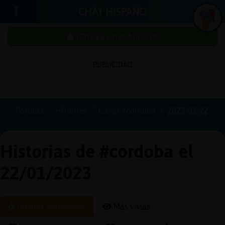
CHAT HISPANO
¡Chatea sin publicidad!
PUBLICIDAD
Iniciar
sesión
Portada
Historias
Canal #cordoba
2023-01-22
¡Chatea
sin
Historias de #cordoba el
publici
22/01/2023
Crear
Últimas publicadas
Más vistas
una
cuenta