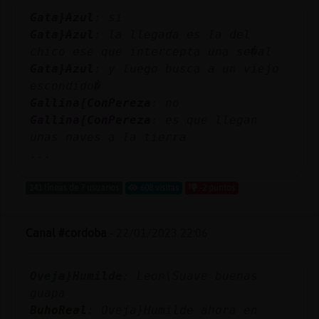
Mis
Gata}Azul
: si
blogs
Gata}Azul
: la llegada es la del
chico ese que intercepta una se�al
Gata}Azul
: y luego busca a un viejo
escondido�
Mis
Gallina{ConPereza
: no
foros
Gallina{ConPereza
: es que llegan
unas naves a la tierra
...
Registr
un
141 líneas de 7 usuarios
608 visitas
-2 puntos
canal
Canal #cordoba
-
22/01/2023 22:06
Más
Oveja}Humilde
: Leon\Suave buenas
gestion
guapa
BuhoReal
: Oveja}Humilde ahora en