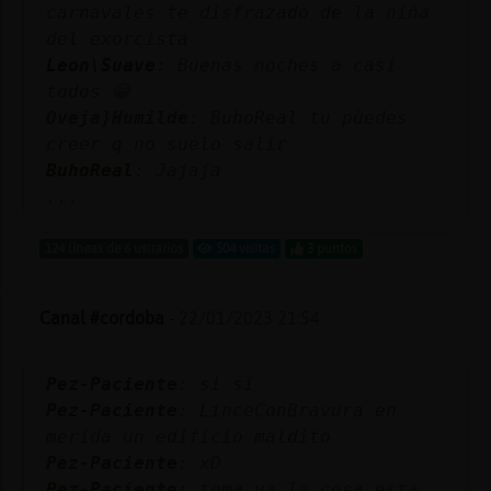
carnavales te disfrazado de la niña
del exorcista
Leon\Suave
: Buenas noches a casi
todos 😁
Oveja}Humilde
: BuhoReal tu pùedes
creer q no suelo salir
BuhoReal
: Jajaja
...
124 líneas de 6 usuarios
504 visitas
3 puntos
Canal #cordoba
-
22/01/2023 21:54
Pez-Paciente
: si si
Pez-Paciente
: LinceConBravura en
merida un edificio maldito
Pez-Paciente
: xD
Pez-Paciente
: toma ya la cosa esta