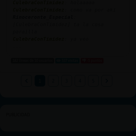
CulebraConTimidez
: holaaaaa
CulebraConTimidez
: como va por aki
Rinoceronte_Especial
:
[CulebraConTimidez] ta la cosa
parailla
CulebraConTimidez
: ya veo
...
182 líneas de 10 usuarios
537 visitas
-5 puntos
1
2
3
4
5
PUBLICIDAD