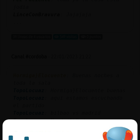
jodia
LinceConBravura
: Jajajaja
...
39 líneas de 4 usuarios
549 visitas
0 puntos
Canal #cordoba
-
22/01/2023 21:22
Hormiga}Elocuente
: Buenas noches a
toda la sala
TopoLocuaz
: Hormiga}Elocuente buenas
TopoLocuaz
: aqui estamos escuchando
el partido
TopoLocuaz
: bilbao vs madrid
TopoLocuaz
: Mandril\Pedante
casiiiiii
...