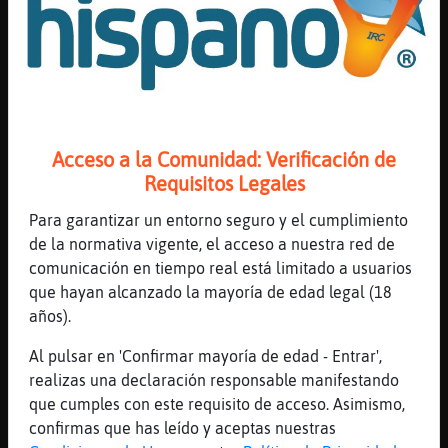
56 líneas de 5 usuarios
529 visitas
0 puntos
Canal #cordoba
-
22/01/2023 20:38
Rinoceronte_Enorme
: Buenas usuarios
Acceso a la Comunidad: Verificación de
de #Cordoba . No se permite hacer
Requisitos Legales
apolog� sobre drogas, nazismo,
Para garantizar un entorno seguro y el cumplimiento
machismo o actitudes racistas. Se
de la normativa vigente, el acceso a nuestra red de
permite hablar de cualquier tema de
comunicación en tiempo real está limitado a usuarios
conversaci󮠱ue no ensalce o incite al
que hayan alcanzado la mayoría de edad legal (18
consumo de drogas, apologias,
años).
machismo o racismo.
Serpiente_Feliz
: Mosca-ConPereza
Al pulsar en 'Confirmar mayoría de edad - Entrar',
vamos a sacar a alves de la carcel
realizas una declaración responsable manifestando
Serpiente_Feliz
: q tonto ha sido ese
que cumples con este requisito de acceso. Asimismo,
tio
confirmas que has leído y aceptas nuestras
Serpiente_Feliz
: q mal va a terminar