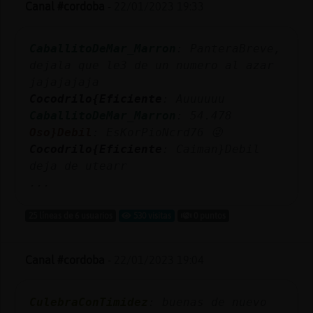
Canal #cordoba
-
22/01/2023 19:33
CaballitoDeMar_Marron
: PanteraBreve,
dejala que le3 de un numero al azar
jajajajaja
Cocodrilo{Eficiente
: Auuuuuu
CaballitoDeMar_Marron
: 54.478
Oso}Debil
: EsKorPioNcrd76 😜
Cocodrilo{Eficiente
: Caiman}Debil
deja de utearr
...
25 líneas de 6 usuarios
530 visitas
0 puntos
Canal #cordoba
-
22/01/2023 19:04
CulebraConTimidez
: buenas de nuevo