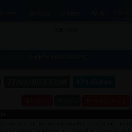
Bus
Normas
Gestiones
Contacto
Ayuda
PUBLICIDAD
023-01-22
63cdde799f065d233e747813
a
22/01/2023 12:08
479 visitas
Reportar
Volver
Historia anterior
je
as. Se les informan que pueden registrar un a
interesados, rellenen el formulario en la web