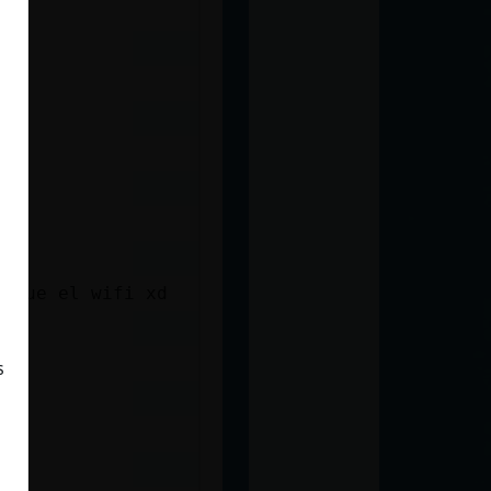
e fue el wifi xd
s