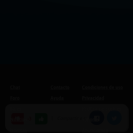
Chat
Contacto
Condiciones de uso
Foro
Ayuda
Privacidad
Blogs
Política de cookies
|
Compartir en:
Facebook
Twitter
-3
Noticias
Soporte
Normas
Anunciantes