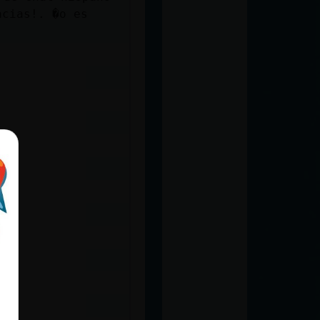
acias!. �o es
l