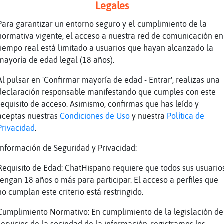
Legales
llaAgil buenas wapa
, que ricoooooooooooo
Para garantizar un entorno seguro y el cumplimiento de la
normativa vigente, el acceso a nuestra red de comunicación en
lin ande andas
tiempo real está limitado a usuarios que hayan alcanzado la
mayoría de edad legal (18 años).
a ligando
Al pulsar en 'Confirmar mayoría de edad - Entrar', realizas una
declaración responsable manifestando que cumples con este
a{Breve miauuuuuuu
requisito de acceso. Asimismo, confirmas que has leído y
aceptas nuestras
Condiciones de Uso
y nuestra
Política de
iablin las mata callando
Privacidad
.
era{ConTimidez taba ligando conmigo pero se m
Información de Seguridad y Privacidad:
jajaja
so
Requisito de Edad: ChatHispano requiere que todos sus usuario
tengan 18 años o más para participar. El acceso a perfiles que
chi si quieres una antena
no cumplan este criterio está restringido.
wifi
Cumplimiento Normativo: En cumplimiento de la legislación de
o dices