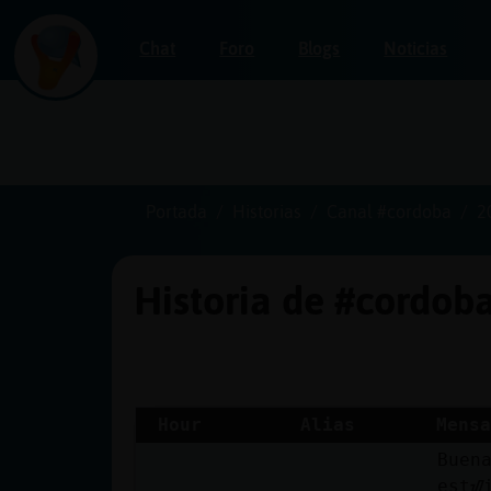
Chat
Foro
Blogs
Noticias
Iniciar
sesión
Portada
Historias
Canal #cordoba
2
Historia de #cordob
¡Chatea
sin
publicidad!
Hour
Alias
Mensa
Buen
Crear
estᮠ
una