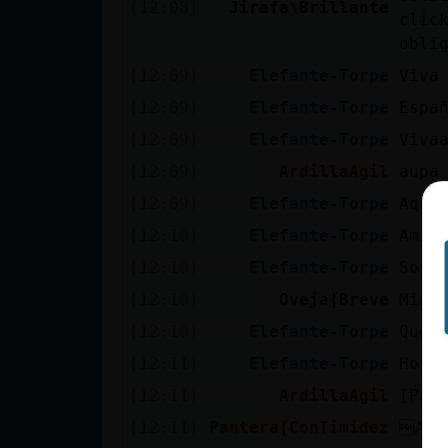
[12:08]
Jirafa\Brillante
clic
cuenta
obli
[12:09]
Elefante-Torpe
Viva
[12:09]
Elefante-Torpe
Espa
Reservar
alias
[12:09]
Elefante-Torpe
Viva
[12:09]
ArdillaAgil
aupa
[12:09]
Elefante-Torpe
Aqui
Actualizar
[12:10]
Elefante-Torpe
Amig
contraseña
[12:10]
Elefante-Torpe
Soy 
[12:10]
Oveja{Breve
Miau
[12:10]
Elefante-Torpe
Que 
Actualizar
[12:11]
Elefante-Torpe
Hoy 
IP virtual
[12:11]
ArdillaAgil
[Pan
[12:11]
Pantera{ConTimidez
ACT