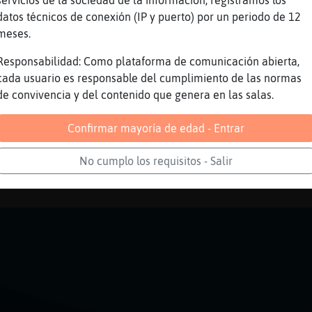
servicios de la sociedad de la información, registramos los
lerinooo ooño
datos técnicos de conexión (IP y puerto) por un periodo de 12
frio hace
meses.
 sin novia
Responsabilidad: Como plataforma de comunicación abierta,
ace frio Elefante-Torpe
cada usuario es responsable del cumplimiento de las normas
de convivencia y del contenido que genera en las salas.
ormi mas rico
 manta
Confirmar mayoría de edad - Entrar
invierno mas malo vi a pasar
No cumplo los requisitos - Salir
Reportar
Volver
Historia anterior