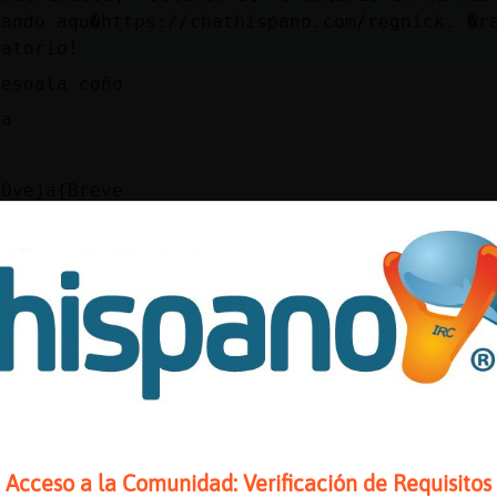
kando aqu�https://chathispano.com/regnick. �r
gatorio!
 esoala coño
ña
a
 Oveja{Breve
 sigo byscando novia
a leessss
yoooo el cateto
u
alegria veraverte
hace frio
tera{ConTimidez] cucu
ION le da un osito de chocolate a ArdillaAgi
Acceso a la Comunidad: Verificación de Requisitos