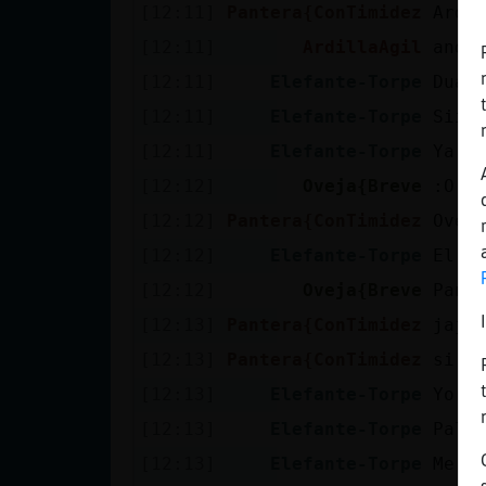
Mis blogs
[12:11]
Pantera{ConTimidez
Ardi
[12:11]
ArdillaAgil
anda
[12:11]
Elefante-Torpe
Duab
Mis foros
[12:11]
Elefante-Torpe
Sii
[12:11]
Elefante-Torpe
Ya t
[12:12]
Oveja{Breve
:O
Registrar
[12:12]
Pantera{ConTimidez
Ovej
un canal
[12:12]
Elefante-Torpe
El d
[12:12]
Oveja{Breve
Pant
[12:13]
Pantera{ConTimidez
jaja
Más
gestiones
[12:13]
Pantera{ConTimidez
si e
[12:13]
Elefante-Torpe
Yori
[12:13]
Elefante-Torpe
Pal 
[12:13]
Elefante-Torpe
Me l