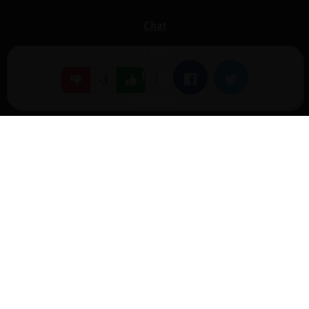
Chat
Foro
Blogs
|
Facebook
Twitter
-3
Noticias
Normas
Estadísticas
Historias
Tu foro gratis
Contacto
Ayuda
Condiciones de uso