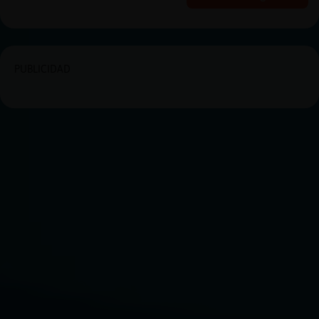
PUBLICIDAD