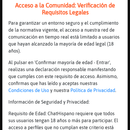
Bufalo{ConInquietud pues bien congelado
Acceso a la Comunidad: Verificación de
[18:49]
Bufalo{ConInquietud
Requisitos Legales
🤣🤣
Para garantizar un entorno seguro y el cumplimiento
[18:49]
Bufalo{ConInquietud
de la normativa vigente, el acceso a nuestra red de
Hay que buscar candela
comunicación en tiempo real está limitado a usuarios
[18:49]
Mandril{Feroz
que hayan alcanzado la mayoría de edad legal (18
una botella de ron
años).
[18:49]
Bufalo{ConInquietud
Al pulsar en 'Confirmar mayoría de edad - Entrar',
Jajajaaja
realizas una declaración responsable manifestando
[18:49]
JirafaConInquietud
que cumples con este requisito de acceso. Asimismo,
Me gustaria enco trar�un novio bueno para
confirmas que has leído y aceptas nuestras
mi
Condiciones de Uso
y nuestra
Política de Privacidad
.
[18:49]
Bufalo{ConInquietud
Información de Seguridad y Privacidad:
Ese moskito
Requisito de Edad: ChatHispano requiere que todos
[18:49]
JirafaConInquietud
sus usuarios tengan 18 años o más para participar. El
Yo tengo 33
acceso a perfiles que no cumplan este criterio está