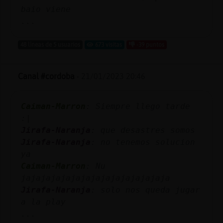
baio viene
...
48 líneas de 5 usuarios
673 visitas
-39 puntos
Canal #cordoba
-
21/01/2023 20:46
Caiman-Marron
: Siempre llego tarde
:|
Jirafa-Naranja
: que desastres somos
Jirafa-Naranja
: no tenemos solucion
ya
Caiman-Marron
: Nu
jajajajajajajajajajajajajajaja
Jirafa-Naranja
: solo nos queda jugar
a la play
...