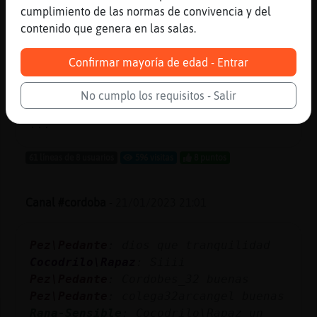
Oveja\Torpe
: Mosquito{Elocuente yo
cumplimiento de las normas de convivencia y del
tambi鮠voy a misa vamos los 2 juntos
contenido que genera en las salas.
y rezamos el rosario
Mosquito{Elocuente
: Oveja\Torpe
Confirmar mayoría de edad - Entrar
claro que si
Mosquito{Elocuente
: sin dudarlo
No cumplo los requisitos - Salir
vamos
...
61 líneas de 8 usuarios
596 visitas
8 puntos
Canal #cordoba
-
21/01/2023 21:01
Pez\Pedante
: dios que tranquilidad
Cocodrilo\Rapaz
: Siiii
Pez\Pedante
: Cordobes_32 buenas
Pez\Pedante
: colega32arcangel buenas
Rana-Sensible
: Cocodrilo\Rapaz un