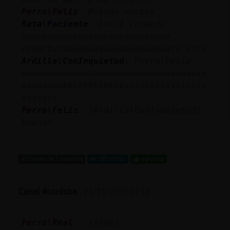
Perro\Feliz
: Buenas noches
Rata\Paciente
: lses2 cenando
ueeeeeeeeeeeeeeeeeeeeeeeeeeee
coberturaaaaaaaaaaaaaaaaaaaaate ento
Ardilla\ConInquietud
: Perro\Feliz
muuuuuuuuuuuuuuuuuuuuuuuuuuaaaaaaaaa
aaaaaaaakkkkkkkkkkkkssssssssssssssss
sssssss
Perro\Feliz
: [Ardilla\ConInquietud]
buenas
...
42 líneas de 7 usuarios
589 visitas
4 puntos
Canal #cordoba
-
21/01/2023 22:12
Perro\Real
: .lineas