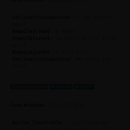
Gallina{ConInquietud
: Y las mujeres
aqui?
Anguila}Letal
: a saber
Anguila}Letal
: la unica q esta tiene
akick
Anguila}Letal
: y esta loca
Gallina{ConInquietud
: Me molan las
locas
...
32 líneas de 5 usuarios
610 visitas
2 puntos
Canal #cordoba
-
21/01/2023 22:34
Delfin_Insufrible
: __La_Flakaa no
como la que tu me hicistes