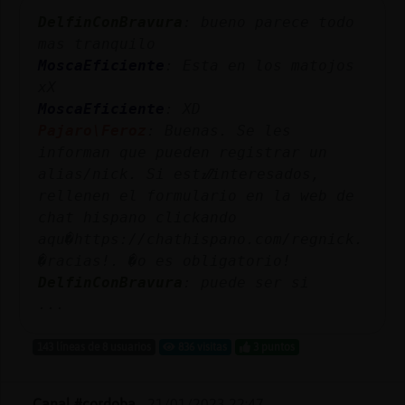
Mis
DelfinConBravura
: bueno parece todo
blogs
mas tranquilo
MoscaEficiente
: Esta en los matojos
xX
MoscaEficiente
: XD
Mis
Pajaro\Feroz
: Buenas. Se les
foros
informan que pueden registrar un
alias/nick. Si estᮠinteresados,
rellenen el formulario en la web de
Registr
chat hispano clickando
un
aqu�https://chathispano.com/regnick.
canal
�racias!. �o es obligatorio!
DelfinConBravura
: puede ser si
...
Más
143 líneas de 8 usuarios
836 visitas
3 puntos
gestion
Canal #cordoba
-
21/01/2023 22:47