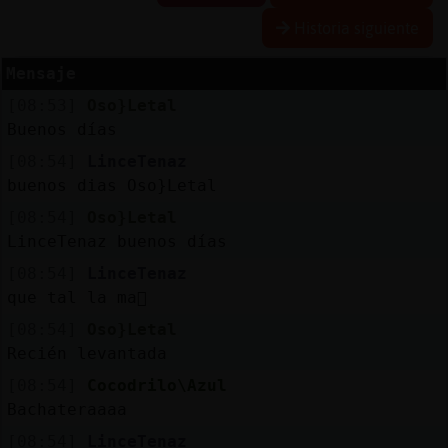
Historia siguiente
Mensaje
Reserva
[08:53]
Oso}Letal
alias
Buenos días
[08:54]
LinceTenaz
buenos dias Oso}Letal
Actuali
[08:54]
Oso}Letal
contras
LinceTenaz buenos días
[08:54]
LinceTenaz
que tal la ma񡮡
Actuali
[08:54]
Oso}Letal
IP
Recién levantada
virtual
[08:54]
Cocodrilo\Azul
Bachateraaaa
[08:54]
LinceTenaz