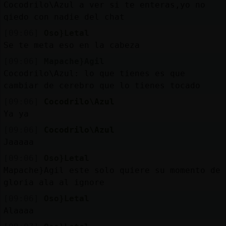
Cocodrilo\Azul a ver si te enteras,yo no
qiedo con nadie del chat
[09:06]
Oso}Letal
Se te meta eso en la cabeza
[09:06]
Mapache}Agil
Cocodrilo\Azul: lo que tienes es que
cambiar de cerebro que lo tienes tocado
[09:06]
Cocodrilo\Azul
Ya ya
[09:06]
Cocodrilo\Azul
Jaaaaa
[09:06]
Oso}Letal
Mapache}Agil este solo quiere su momento de
gloria ala al ignore
[09:06]
Oso}Letal
Alaaaa