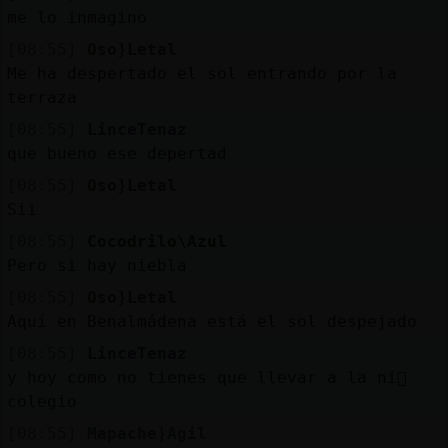
Mis
me lo inmagino
blogs
[08:55]
Oso}Letal
Me ha despertado el sol entrando por la
terraza
Mis
[08:55]
LinceTenaz
foros
que bueno ese depertad
[08:55]
Oso}Letal
Sii
Registr
[08:55]
Cocodrilo\Azul
un
Pero si hay niebla
canal
[08:55]
Oso}Letal
Aquí en Benalmádena está el sol despejado
[08:55]
LinceTenaz
y hoy como no tienes que llevar a la ni񡠡
Más
colegio
gestion
[08:55]
Mapache}Agil