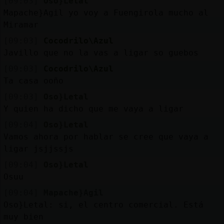
[09:03]
Oso}Letal
Mapache}Agil yo voy a Fuengirola mucho al
Miramar
[09:03]
Cocodrilo\Azul
Javillo que no la vas a ligar so guebos
[09:03]
Cocodrilo\Azul
Ta casa ooño
[09:03]
Oso}Letal
Y quien ha dicho que me vaya a ligar
[09:04]
Oso}Letal
Vamos ahora por hablar se cree que vaya a
ligar jsjjssjs
[09:04]
Oso}Letal
Osuu
[09:04]
Mapache}Agil
Oso}Letal: si, el centro comercial. Está
muy bien