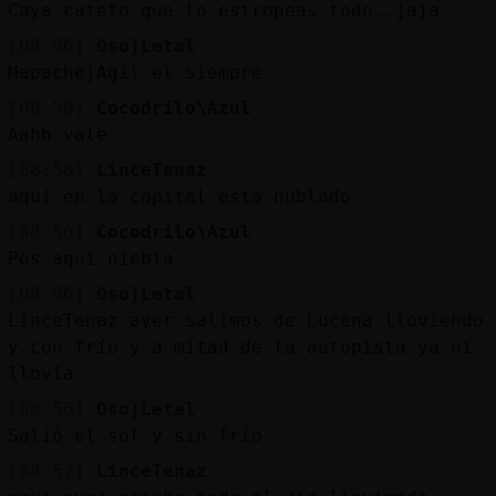
Caya cateto que lo estropeas todo..jaja
[08:56]
Oso}Letal
Mapache}Agil el siempre
[08:56]
Cocodrilo\Azul
Aahh vale
[08:56]
LinceTenaz
aqui en la capital esta nublado
[08:56]
Cocodrilo\Azul
Pos aqui niebla
[08:56]
Oso}Letal
LinceTenaz ayer salimos de Lucena lloviendo
y con frío y a mitad de la autopista ya ni
llovía
[08:56]
Oso}Letal
Salió el sol y sin frío
[08:57]
LinceTenaz