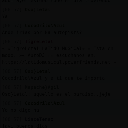
aqui ayer estubo todo el dia lloviendo
[08:57]
Oso}Letal
Ya
[08:57]
Cocodrilo\Azul
Ande irias por ka autopists?
[08:57]
TigreLetal
« ✫TigreLetal LaTidO MuSiCal✫ » Esta en
modo: »« AutoDJ »« escuchanos en:
https://latidomusical.powerfriends.net »
[08:57]
Oso}Letal
Cocodrilo\Azul y a ti que te importa
[08:57]
Mapache}Agil
Oso}Letal: aquello es el paraiso..jeje
[08:57]
Cocodrilo\Azul
Yo no digo na
[08:57]
LinceTenaz
javi buenos dias