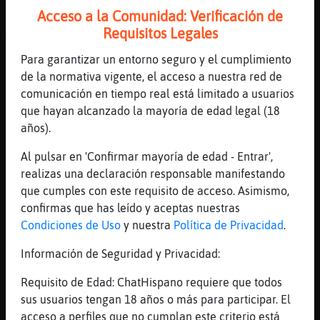
Acceso a la Comunidad: Verificación de
[09:00]
Oso}Letal
Requisitos Legales
Mapache}Agil por donde lo tienes?
[09:00]
LinceTenaz
Para garantizar un entorno seguro y el cumplimiento
el boton de ignore
de la normativa vigente, el acceso a nuestra red de
comunicación en tiempo real está limitado a usuarios
[09:01]
Cabra\Azul
que hayan alcanzado la mayoría de edad legal (18
Buenas. Se les informan que pueden
años).
registrar un alias/nick. Si
estᮠinteresados, rellenen el formulario en
Al pulsar en 'Confirmar mayoría de edad - Entrar',
la web de chat hispano clickando
realizas una declaración responsable manifestando
aqu�https://chathispano.com/regnick.
que cumples con este requisito de acceso. Asimismo,
�racias!. �o es obligatorio!
confirmas que has leído y aceptas nuestras
[09:01]
Mapache}Agil
Condiciones de Uso
y nuestra
Política de Privacidad
.
Mapache}Agil: en fuengirola
Información de Seguridad y Privacidad:
[09:01]
Oso}Letal
Ahh bien,si la mayoría los cordobeses lo
Requisito de Edad: ChatHispano requiere que todos
tiene en Fuengirola
sus usuarios tengan 18 años o más para participar. El
acceso a perfiles que no cumplan este criterio está