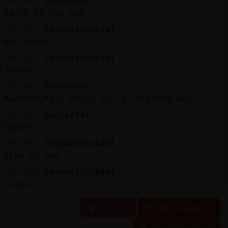
[09:07]
Oso}Letal
Ya no lo leo más
[09:07]
Cocodrilo\Azul
Que susto
[09:07]
Cocodrilo\Azul
Jajaaa
[09:07]
Oso}Letal
Mapache}Agil mejor no le responda mas
[09:07]
Oso}Letal
Ignore
[09:08]
Cocodrilo\Azul
Viva el rey
[09:08]
Cocodrilo\Azul
Vivaa
Reportar
Historia anterior
Historia siguiente