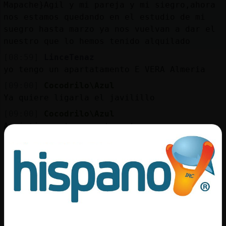
Mapache}Agil y mi pareja y mi siegro,ahora
nos estamos quedando en el estudio de mi
suegro hasta marzo ya nos vuelvan a dar el
nuestro que lo hemos tenido alquilado
[08:59]
LinceTenaz
yo tengo un apartatamento E VERA Almeria
[09:00]
Cocodrilo\Azul
Ya quiere ligarla el javilillo
[09:00]
Cocodrilo\Azul
Aqui tienen tos apartamento
[09:00]
Mapache}Agil
Oso}Letal: jeje..en marzo me dan el mío.
Que casualidad
[09:00]
Oso}Letal
Cocodrilo\Azul el no me está ligando
[09:00]
Cocodrilo\Azul
Jajajaaaa