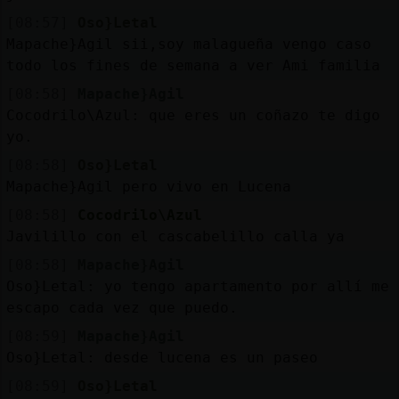
[08:57]
Oso}Letal
Mapache}Agil sii,soy malagueña vengo caso
todo los fines de semana a ver Ami familia
[08:58]
Mapache}Agil
Cocodrilo\Azul: que eres un coñazo te digo
yo.
[08:58]
Oso}Letal
Mapache}Agil pero vivo en Lucena
[08:58]
Cocodrilo\Azul
Javilillo con el cascabelillo calla ya
[08:58]
Mapache}Agil
Oso}Letal: yo tengo apartamento por allí me
escapo cada vez que puedo.
[08:59]
Mapache}Agil
Oso}Letal: desde lucena es un paseo
[08:59]
Oso}Letal