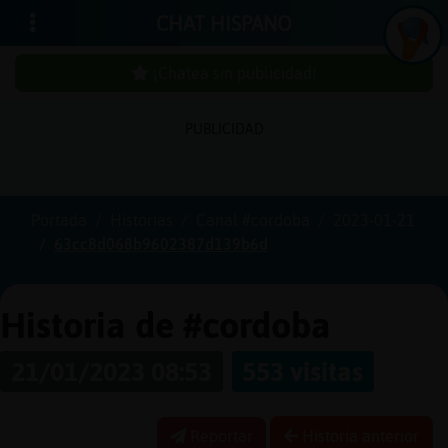
CHAT HISPANO
¡Chatea sin publicidad!
PUBLICIDAD
Iniciar
sesión
Portada
Historias
Canal #cordoba
2023-01-21
63cc8d068b9602387d139b6d
¡Chatea
sin
publici
Historia de #cordoba
21/01/2023 08:53
553 visitas
Crear
una
Reportar
Historia anterior
cuenta