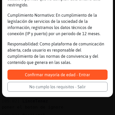
[09:01]
Cocodrilo\Azul
restringido.
En fuengirola en que sitio ooño
[09:01]
Oso}Letal
Cumplimiento Normativo: En cumplimiento de la
Cocodrilo\Azul y a ti que te importa
legislación de servicios de la sociedad de la
información, registramos los datos técnicos de
[09:01]
Oso}Letal
conexión (IP y puerto) por un periodo de 12 meses.
Te tienes que meter en todo
[09:02]
Mapache}Agil
Responsabilidad: Como plataforma de comunicación
Que tío mas pesao. Vete ya
abierta, cada usuario es responsable del
cumplimiento de las normas de convivencia y del
[09:02]
Cocodrilo\Azul
contenido que genera en las salas.
Bachatera sssss
[09:02]
Oso}Letal
Confirmar mayoría de edad - Entrar
Vete a ordeñar las ovejas
[09:02]
Mapache}Agil
No cumplo los requisitos - Salir
No alimentemos al troll y pasemos de él
[09:02]
LinceTenaz
poner el boton de ignore