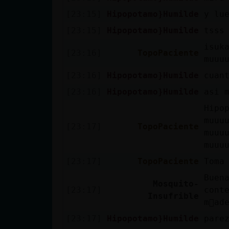
[23:15]
Hipopotamo}Humilde
y lu
[23:15]
Hipopotamo}Humilde
tsss
isuk
[23:16]
TopoPaciente
muuu
[23:16]
Hipopotamo}Humilde
cuan
[23:16]
Hipopotamo}Humilde
asi 
Hipo
muuu
[23:17]
TopoPaciente
muuu
muuu
[23:17]
TopoPaciente
Toma
Buen
Mosquito-
[23:17]
cont
Insufrible
m᳠ad
[23:17]
Hipopotamo}Humilde
pare