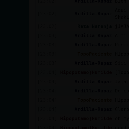
[23:02]
Ardilla-Rapaz
Bien
cuenta
Aquí
[23:02]
Ardilla-Rapaz
Shak
[23:02]
Rata_Naranja
jJAJ
Reservar
[23:03]
Ardilla-Rapaz
A mi
alias
[23:03]
Ardilla-Rapaz
Pref
[23:03]
TopoPaciente
Hipop
[23:03]
Ardilla-Rapaz
Siii
Actualizar
contraseña
[23:04]
Hipopotamo}Humilde
[Topo
[23:04]
Ardilla-Rapaz
Jaja
[23:04]
Ardilla-Rapaz
Domc
Actualizar
[23:04]
TopoPaciente
Hipop
IP virtual
[23:04]
Ardilla-Rapaz
Clar
[23:04]
Hipopotamo}Humilde
oh m
[23:04]
Hipopotamo}Humilde