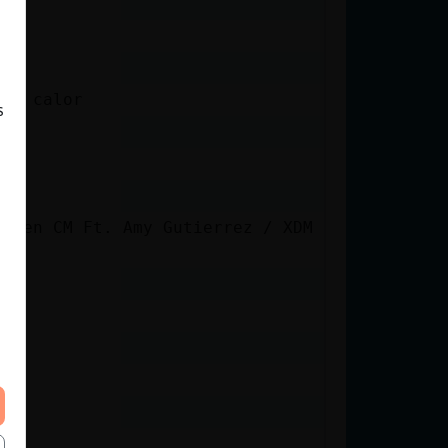
 en calor
s
Allen CM Ft. Amy Gutierrez / XDM