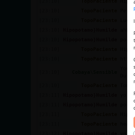
[23:10]
TopoPaciente
Hipo
[23:10]
TopoPaciente
Pero
[23:10]
TopoPaciente
Luce
[23:10]
Hipopotamo}Humilde
ahh 
[23:10]
Hipopotamo}Humilde
porq
[23:10]
TopoPaciente
Hipo
[23:10]
TopoPaciente
http
YouT
[23:10]
Cobaya\Sensible
Dura
[23:10]
TopoPaciente
Toma
[23:11]
Hipopotamo}Humilde
yo h
[23:11]
Hipopotamo}Humilde
porq
[23:11]
TopoPaciente
Hipo
[23:11]
TopoPaciente
heav
[23:12]
Hipopotamo}Humilde
yo d