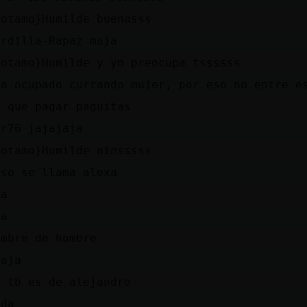
potamo}Humilde buenasss
Ardilla-Rapaz maja
potamo}Humilde y yo preocupa tssssss
ba ocupado currando mujer, por eso no entre e
o que pagar paguitas
or76 jajajaja
potamo}Humilde ainsssss
eso se llama alexa
ja
ea
ombre de hombre
jaja
a tb es de alejandro
ada