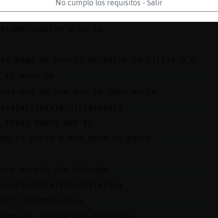
No cumplo los requisitos - Salir
i voy depilado
potamo}Humilde y yo xD
 si hago de bestia me falta la pilila e.e
s el xoxo tb
reas que yo con eso le sumo mucho
jajajajajajajajajajajajaja
l tengo menos que tu
 de la ducha y era pena no pen.e
erca parece una berruga
jajajajajajajajajajajajaja
orrrr buenasssssss
 como se rie de mis miserias