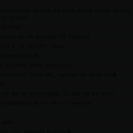
 escuchando música,le digo Alexa ponme música
ira jajajs
AJAJAJAJ
 nunca me ha gustado la Shakira
iero a la Jenifer Lopez
otamo}Humilde ̬
 y tirarse peos jajajajaj
Paciente] hola se񯲡, porque me mira asi�
ja
or76 me he descargado la app en el móvil
otamo}Humilde te voy a reventar ̬
o
y god
dondeߠen las sabanas blancas�