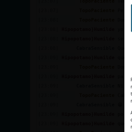
[23:07]
TopoPaciente
Teng
[23:07]
TopoPaciente
Pero 
[23:08]
TopoPaciente
Domc
[23:08]
Hipopotamo}Humilde
yo n
[23:08]
Hipopotamo}Humilde
seri
[23:08]
CabraSensible
Que 
[23:09]
Hipopotamo}Humilde
que 
[23:09]
TopoPaciente
Domc
[23:09]
Hipopotamo}Humilde
pare
[23:09]
CabraSensible
Ni l
[23:09]
TopoPaciente
Cabra
[23:09]
CabraSensible
😁
[23:09]
Hipopotamo}Humilde
porq
[23:09]
Hipopotamo}Humilde
que 