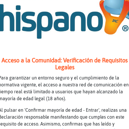
o que configurarla :|
no s頣󭯠se hac�:(
or76 bieeen y t�?
o me pondria un aparato con una voz de mujer
a muy cansina
frio
exagerados
Acceso a la Comunidad: Verificación de Requisitos
or76 asiassss
Legales
ceis mi abuela
Para garantizar un entorno seguro y el cumplimiento de la
a japa calienta
normativa vigente, el acceso a nuestra red de comunicación en
tiempo real está limitado a usuarios que hayan alcanzado la
Sensible ̬
mayoría de edad legal (18 años).
Al pulsar en 'Confirmar mayoría de edad - Entrar', realizas una
ue eso esta mas muerto
declaración responsable manifestando que cumples con este
el mar
requisito de acceso. Asimismo, confirmas que has leído y