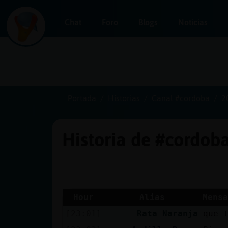
Chat
Foro
Blogs
Noticias
Iniciar
sesión
Portada
Historias
Canal #cordoba
2
Historia de #cordob
¡Chatea
sin
publicidad!
Hour
Alias
Mensa
[23:01]
Rata_Naranja
que 
Crear
una