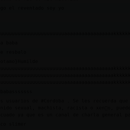
ego el reventado soy yo
a
uuuuuuuuuuuuuuuuuuuuuuuaaaaaaaaaaaaaaaaakkkkk
ta baba
me resbalo
potamo}Humilde
uuuuuuuuuuuuuuuuuuuuuuuaaaaaaaaaaaaaaaaakkkkk
uuuuuuuuuuuuuuuuuuuuuuuaaaaaaaaaaaaaaaaakkkkk
uuuuuuuuuuuuuuuuuuuuuuuaaaaaaaaaaaaaaaaakkkkk
 babasssssss
as usuarios de #Cordoba . Se les recuerda que
enido sexual, machista, racista o xen󦯢o, pued
ecuado ya que es un canal de charla general p
zco slimer