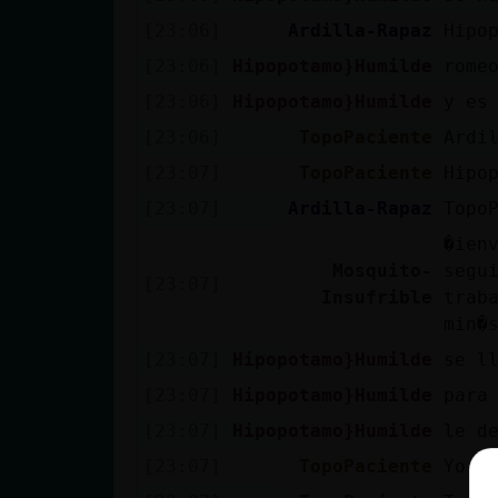
[23:06]
Ardilla-Rapaz
Hipo
[23:06]
Hipopotamo}Humilde
rome
[23:06]
Hipopotamo}Humilde
y es
[23:06]
TopoPaciente
Ardi
[23:07]
TopoPaciente
Hipo
[23:07]
Ardilla-Rapaz
Topo
�ien
Mosquito-
segu
[23:07]
Insufrible
trab
min�
[23:07]
Hipopotamo}Humilde
se l
[23:07]
Hipopotamo}Humilde
para
[23:07]
Hipopotamo}Humilde
le d
[23:07]
TopoPaciente
Yo t