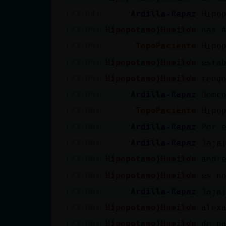
Mis blogs
[23:04]
Ardilla-Rapaz
Hipo
[23:05]
Hipopotamo}Humilde
nas 
[23:05]
TopoPaciente
Hipo
Mis foros
[23:05]
Hipopotamo}Humilde
esta
[23:05]
Hipopotamo}Humilde
teng
[23:05]
Ardilla-Rapaz
Domc
Registrar
un canal
[23:06]
TopoPaciente
Hipo
[23:06]
Ardilla-Rapaz
Por 
[23:06]
Ardilla-Rapaz
Jaja
Más
[23:06]
Hipopotamo}Humilde
andr
gestiones
[23:06]
Hipopotamo}Humilde
es n
[23:06]
Ardilla-Rapaz
Jaja
[23:06]
Hipopotamo}Humilde
alex
[23:06]
Hipopotamo}Humilde
de n