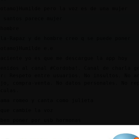
potamo}Humilde pero la voz es de una mujer
o santos parece mujer
 hombre
lla-Rapaz y de hombre creo q se puede poner
potamo}Humilde e.e
Paciente yo es que me descargue la app hoy
venidos al canal #Cordoba!. Canal de charla g
ir: Respeto entre usuarios. No insultos. No a
ajo, compra-venta. No datos personales. No rep
sculas.
lama romeo y canta como julieta
 que cambie la voz
eben poner por usb hormonas
engo la de Google