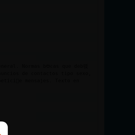
eneral. Normas bᳩcas que deb驳
nuncios de contactos tipo sexo,
etici󮠤e mensajes. Texto en