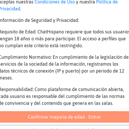
potamo}Humilde hotia te voy a poner algo
aceptas nuestras
Condiciones de Uso
y nuestra
Política de
Privacidad
.
 escuchala ehm
naMan buenas!!!
Información de Seguridad y Privacidad:
pense que me ibas a poner... digo para entrar
Requisito de Edad: ChatHispano requiere que todos sus usuario
ue dicen que hace frio
tengan 18 años o más para participar. El acceso a perfiles que
no cumplan este criterio está restringido.
potamo}Humilde luego te acuestas a mi lao
s://youtu.be/-G_u9RhEQqc
Cumplimiento Normativo: En cumplimiento de la legislación de
servicios de la sociedad de la información, registramos los
ube Titulo: La Bella y la Bestia - BACHATA / 
datos técnicos de conexión (IP y puerto) por un periodo de 12
ción: 4M56S Enviado por: Allen CM
meses.
 cuchala!
Responsabilidad: Como plataforma de comunicación abierta,
aria de bella�
cada usuario es responsable del cumplimiento de las normas
ue como despiertes a la bestia...
de convivencia y del contenido que genera en las salas.
potamo}Humilde t� de bestia
Confirmar mayoría de edad - Entrar
em hola!
e bestia?�