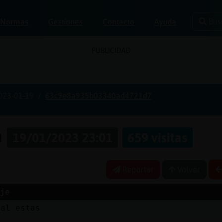
Bus
Normas
Gestiones
Contacto
Ayuda
PUBLICIDAD
023-01-19
63c9e8a935b03340ad4721d7
a
19/01/2023 23:01
659 visitas
Reportar
Volver
je
tal estas