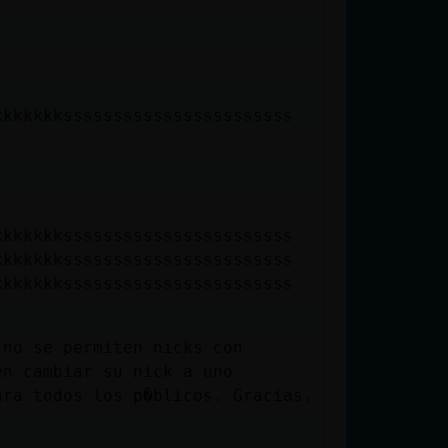
kkkkkkksssssssssssssssssssssss
kkkkkkksssssssssssssssssssssss
kkkkkkksssssssssssssssssssssss
kkkkkkksssssssssssssssssssssss
 no se permiten nicks con
en cambiar su nick a uno
ara todos los p�blicos. Gracias.