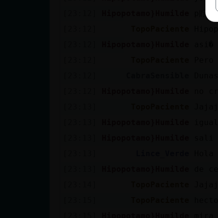
[23:12]
Hipopotamo}Humilde
p貯 s
[23:12]
TopoPaciente
Hipo
[23:12]
Hipopotamo}Humilde
asi�
[23:12]
TopoPaciente
Pero
[23:12]
CabraSensible
Duna
[23:12]
Hipopotamo}Humilde
no c
[23:13]
TopoPaciente
Jaja
[23:13]
Hipopotamo}Humilde
igua
[23:13]
Hipopotamo}Humilde
sali
[23:13]
Lince_Verde
Hola
[23:13]
Hipopotamo}Humilde
de c
[23:14]
TopoPaciente
Jaja
[23:15]
TopoPaciente
hect
[23:15]
Hipopotamo}Humilde
mira