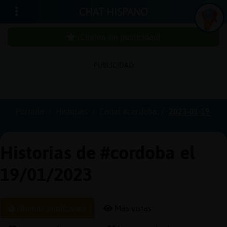
CHAT HISPANO
¡Chatea sin publicidad!
PUBLICIDAD
Iniciar
sesión
Portada
Historias
Canal #cordoba
2023-01-19
¡Chatea
sin
Historias de #cordoba el
publici
19/01/2023
Crear
Últimas publicadas
Más vistas
una
cuenta