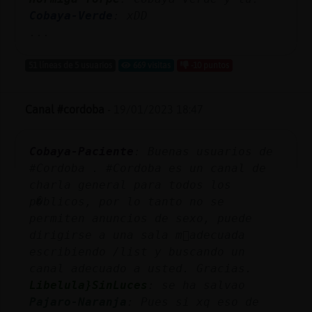
Cobaya-Verde
: xDD
...
51 líneas de 5 usuarios
669 visitas
-10 puntos
Canal #cordoba
-
19/01/2023 18:47
Cobaya-Paciente
: Buenas usuarios de
#Cordoba . #Cordoba es un canal de
charla general para todos los
p�blicos, por lo tanto no se
permiten anuncios de sexo, puede
dirigirse a una sala m᳠adecuada
escribiendo /list y buscando un
canal adecuado a usted. Gracias.
Libelula}SinLuces
: se ha salvao
Pajaro-Naranja
: Pues si xq eso de