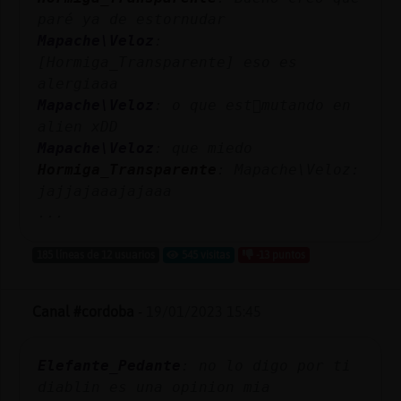
paré ya de estornudar
Mapache\Veloz
:
[Hormiga_Transparente] eso es
alergiaaa
Mapache\Veloz
: o que est᳠mutando en
alien xDD
Mapache\Veloz
: que miedo
Hormiga_Transparente
: Mapache\Veloz:
jajjajaaajajaaa
...
185 líneas de 12 usuarios
545 visitas
-13 puntos
Canal #cordoba
-
19/01/2023 15:45
Elefante_Pedante
: no lo digo por ti
diablin es una opinion mia