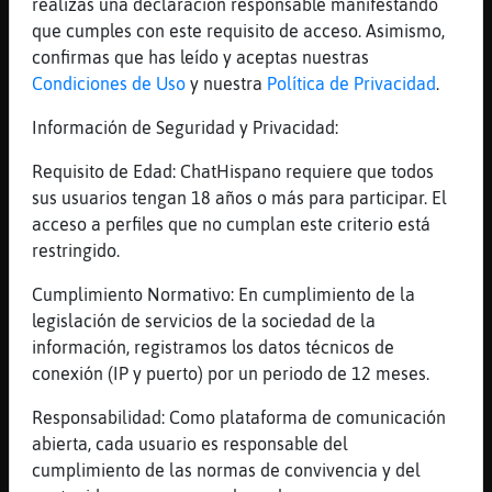
realizas una declaración responsable manifestando
por calles estrechas y con curvas
que cumples con este requisito de acceso. Asimismo,
Cobaya{DelMonton
: xDD
confirmas que has leído y aceptas nuestras
...
Condiciones de Uso
y nuestra
Política de Privacidad
.
Información de Seguridad y Privacidad:
40 líneas de 3 usuarios
634 visitas
8 puntos
Requisito de Edad: ChatHispano requiere que todos
Canal #cordoba
-
19/01/2023 18:02
sus usuarios tengan 18 años o más para participar. El
acceso a perfiles que no cumplan este criterio está
restringido.
Leon\Fugaz
: Jelouuuuuuuuu
Jirafa\Rapaz
: tengo ganas
Cumplimiento Normativo: En cumplimiento de la
Jirafa\Rapaz
: de comerme to lo que
legislación de servicios de la sociedad de la
pille jajajajajaj
información, registramos los datos técnicos de
Jirafa\Rapaz
: pero...
conexión (IP y puerto) por un periodo de 12 meses.
Jirafa\Rapaz
: estoy a dieta y solo
Responsabilidad: Como plataforma de comunicación
me toca manzana
abierta, cada usuario es responsable del
...
cumplimiento de las normas de convivencia y del