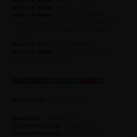
Rata_Naranja
: que tal estas
Mis
Ardilla-Rapaz
: Bien
blogs
Ardilla-Rapaz
: Aquí escuchando
música,le digo Alexa ponme música y
va la tonta y me puso la Shakira
jajajs
Mis
Rata_Naranja
: jJAJAJAJAJAJ
foros
Ardilla-Rapaz
: A mi nunca me ha
gustado la Shakira
...
Registr
un
237 líneas de 9 usuarios
658 visitas
-9 puntos
canal
Canal #cordoba
-
19/01/2023 22:32
Más
RanaVerde
: ponles sal
gestion
Hipopotamo\Letal
: A que si ?
Hipopotamo\Letal
: Alegramos tu