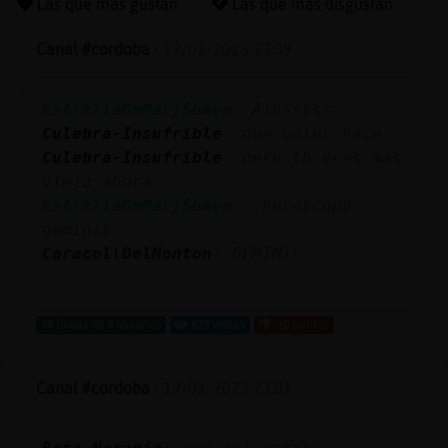
Las que más gustan
Las que más disgustan
Canal #cordoba
-
19/01/2023 23:39
Reserva
EstrellaDeMar}Suave
: Ainsssss
alias
Culebra-Insufrible
: que calor hace
Culebra-Insufrible
: pero tb eres mas
vieja ahora
Actuali
EstrellaDeMar}Suave
: .horoscopo
contras
geminis
Caracol\DelMonton
: GEMINIS:
...
Actuali
48 líneas de 4 usuarios
629 visitas
-10 puntos
IP
virtual
Canal #cordoba
-
19/01/2023 23:01