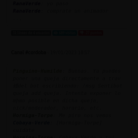
RanaVerde
: yo paso
RanaVerde
: comprate un animador
...
31 líneas de 4 usuarios
689 visitas
-27 puntos
Canal #cordoba
-
19/01/2023 18:57
Pinguino-Humilde
: Buenas. Ya puedes
poner una queja directamente a trav
鳠del bot escribiendo: /msg Sentibot
queja add queja. Intenta exponer lo
mḩmo posible en dicha queja,
nick/moderador, horario, etc.
Hormiga-Torpe
: Me piro nos vemos
Cobaya-Verde
: [Hormiga-Torpe]
cuidate
Hormiga-Torpe
: Cobaya-Verde y tu!