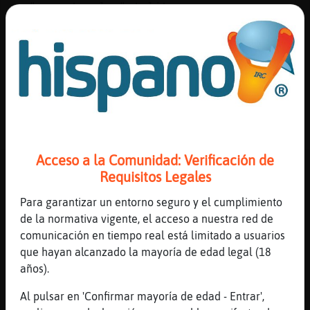
"amaestrarlas" telita
RanaFeliz
: No tengo uñas me las como
xd
Libelula}SinLuces
: [Pajaro-Naranja]
llevar᳠bolsitas de plᡳtico no?
...
22 líneas de 4 usuarios
626 visitas
-3 puntos
Acceso a la Comunidad: Verificación de
Canal #cordoba
-
19/01/2023 18:10
Requisitos Legales
Para garantizar un entorno seguro y el cumplimiento
Cobaya{DelMonton
: corres tu mucho
de la normativa vigente, el acceso a nuestra red de
para seguirte Anguila-Debil
comunicación en tiempo real está limitado a usuarios
Cobaya{DelMonton
: xDD
que hayan alcanzado la mayoría de edad legal (18
Anguila-Debil
: Cobaya{DelMonton
años).
jajaja si corre como el viento
perdigon jajaj
Al pulsar en 'Confirmar mayoría de edad - Entrar',
Cobaya{DelMonton
: y encima te metes