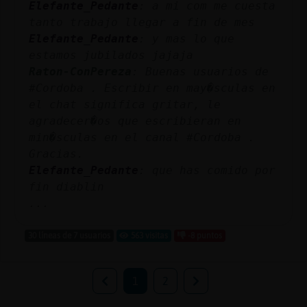
Elefante_Pedante
: a mi com me cuesta
tanto trabajo llegar a fin de mes
Elefante_Pedante
: y mas lo que
estamos jubilados jajaja
Raton-ConPereza
: Buenas usuarios de
#Cordoba . Escribir en may�sculas en
el chat significa gritar, le
agradecer�os que escribieran en
min�sculas en el canal #Cordoba .
Gracias.
Elefante_Pedante
: que has comido por
fin diablin
...
30 líneas de 7 usuarios
563 visitas
-8 puntos
1
2