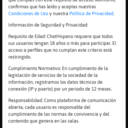
caramelito xDD muuuuaaasss
confirmas que has leído y aceptas nuestras
[13:04]
Rinoceronte_ConInquietud
Condiciones de Uso
y nuestra
Política de Privacidad
.
[Jirafa_Debil] que apa񡠥resss muackkkkkk
Información de Seguridad y Privacidad:
[13:04]
EstrellaDeMarFeliz
Jirafa_Debil ahora toca peli danesa de
Requisito de Edad: ChatHispano requiere que todos
polis
sus usuarios tengan 18 años o más para participar. El
[13:05]
Jirafa_Debil
acceso a perfiles que no cumplan este criterio está
Rana-ConBravura: hola princess para ti tmb
restringido.
puse carne.
Cumplimiento Normativo: En cumplimiento de la
[13:05]
Rana-ConBravura
legislación de servicios de la sociedad de la
Jirafa_Debil: holassss wapaaa
información, registramos los datos técnicos de
[13:05]
Jirafa_Debil
conexión (IP y puerto) por un periodo de 12 meses.
Que no se la coma toda
Responsabilidad: Como plataforma de comunicación
[13:05]
Jirafa_Debil
abierta, cada usuario es responsable del
Jajajajaj
cumplimiento de las normas de convivencia y del
[13:05]
Rinoceronte_ConInquietud
contenido que genera en las salas.
caramelito de miel xddddd