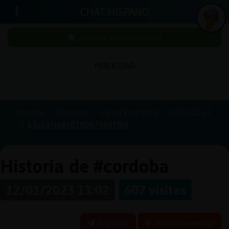
CHAT HISPANO
¡Chatea sin publicidad!
PUBLICIDAD
Iniciar
sesión
Portada
Historias
Canal #cordoba
2023-01-12
63c0af3a6c07ff0075007fb9
¡Chatea
sin
publici
Historia de #cordoba
12/01/2023 13:02
607 visitas
Crear
una
Reportar
Historia anterior
cuenta