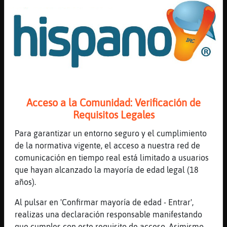
[13:04]
Rinoceronte_ConInquietud
[Jirafa_Debil] asi no es el refr�n
[13:04]
Rinoceronte_ConInquietud
jajajajaj
[13:04]
Rinoceronte_ConInquietud
[Rana-ConBravura] hola bomboon muackkkkk
[13:04]
Jirafa_Debil
Acceso a la Comunidad: Verificación de
Rinoceronte_ConInquietud: ya t habia
Requisitos Legales
apartado para ahora mandarte un globo.
Para garantizar un entorno seguro y el cumplimiento
[13:04]
Jirafa_Debil
de la normativa vigente, el acceso a nuestra red de
Rinoceronte_ConInquietud: como era
comunicación en tiempo real está limitado a usuarios
ajajajjaja
que hayan alcanzado la mayoría de edad legal (18
[13:04]
Jirafa_Debil
años).
XD
Al pulsar en 'Confirmar mayoría de edad - Entrar',
[13:04]
Rana-ConBravura
realizas una declaración responsable manifestando
Rinoceronte_ConInquietud: holaass
que cumples con este requisito de acceso. Asimismo,