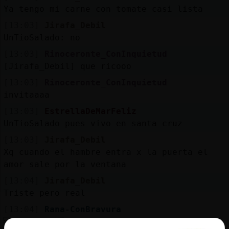
Mis
Ya tengo mi carne con tomate casi lista
blogs
[13:03]
Jirafa_Debil
UnTioSalado: no
[13:03]
Rinoceronte_ConInquietud
Mis
[Jirafa_Debil] que ricooo
foros
[13:03]
Rinoceronte_ConInquietud
invitaaaa
[13:03]
EstrellaDeMarFeliz
Registr
UnTioSalado pues vivo en santa cruz
un
[13:03]
Jirafa_Debil
canal
Xq cuando el hambre entra x la puerta el
amor sale por la ventana
[13:04]
Jirafa_Debil
Triste pero real
Más
gestion
[13:04]
Rana-ConBravura
ACTION 👀