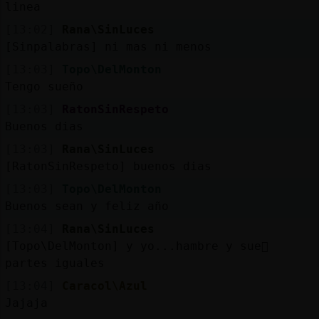
Mis
linea
blogs
[13:02]
Rana\SinLuces
[Sinpalabras] ni mas ni menos
[13:03]
Topo\DelMonton
Tengo sueño
Mis
foros
[13:03]
RatonSinRespeto
Buenos dias
[13:03]
Rana\SinLuces
[RatonSinRespeto] buenos dias
Registr
un
[13:03]
Topo\DelMonton
canal
Buenos sean y feliz año
[13:04]
Rana\SinLuces
[Topo\DelMonton] y yo...hambre y sue񯠡
partes iguales
Más
[13:04]
Caracol\Azul
gestion
Jajaja