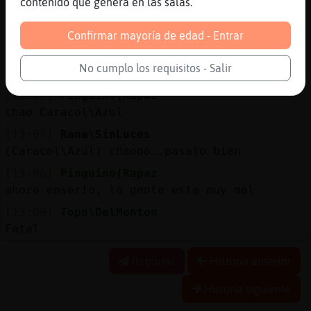
contenido que genera en las salas.
[13:06]
Rana\SinLuces
[Al_Este_del_Eden] pelicul�n
Confirmar mayoría de edad - Entrar
[13:07]
Caracol\Azul
No cumplo los requisitos - Salir
Bueno ta luego
[13:07]
Pinguino{Rapaz
chao Caracol\Azul
[13:07]
Rana\SinLuces
[Caracol\Azul] chaooo..pasalo bien
[13:08]
Pinguino{Rapaz
ahora enserio, la gente esta muy mal
[13:09]
Topo\DelMonton
Fatal
Reportar
Historia anterior
Historia siguiente