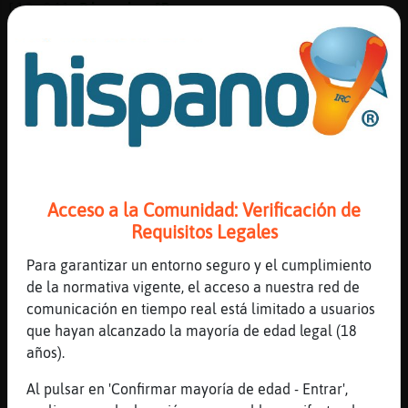
[13:04]
Pinguino{Rapaz
que venga un terremoto y se nos lleve a
todos...
[13:04]
Topo\DelMonton
Al ignore
[13:05]
Rana\SinLuces
Madre mia
[13:05]
Topo\DelMonton
Pinguino{Rapaz mejor que nos extingamos
Acceso a la Comunidad: Verificación de
todos
Requisitos Legales
[13:05]
RatonSinRespeto
Para garantizar un entorno seguro y el cumplimiento
[Rana\SinLuces] buenas
de la normativa vigente, el acceso a nuestra red de
[13:05]
Rana_Suave
comunicación en tiempo real está limitado a usuarios
Buenas Buenassssssss
que hayan alcanzado la mayoría de edad legal (18
años).
[13:05]
Caracol\Azul
Este era el del pis Pinguino{Rapaz
Al pulsar en 'Confirmar mayoría de edad - Entrar',