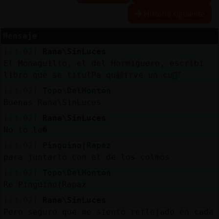
Historia siguiente
Mensaje
Reserva
[13:02]
Rana\SinLuces
alias
El Monaguillo, el del Hormiguero, escribi󠵮
libro que se titul󠢿Pa qu頳irve un cu񡯿"
[13:02]
Topo\DelMonton
Actuali
Buenas Rana\SinLuces
contras
[13:02]
Rana\SinLuces
No lo le�
[13:02]
Pinguino{Rapaz
Actuali
para juntarlo con el de los colmos
IP
[13:02]
Topo\DelMonton
virtual
Re Pinguino{Rapaz
[13:02]
Rana\SinLuces
Pero seguro que me siento reflejado en cada