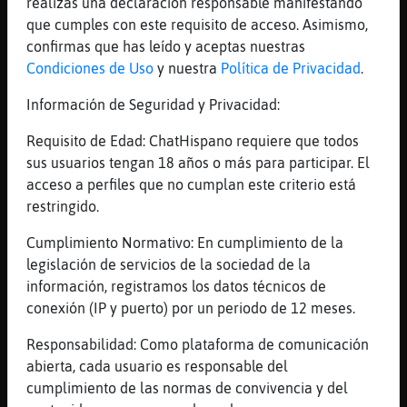
[13:05]
Caracol\Azul
realizas una declaración responsable manifestando
Xdxd
que cumples con este requisito de acceso. Asimismo,
confirmas que has leído y aceptas nuestras
[13:05]
Pinguino{Rapaz
Condiciones de Uso
y nuestra
Política de Privacidad
.
jajaja Cabron_Y_Caballero
[13:05]
Pinguino{Rapaz
Información de Seguridad y Privacidad:
digo Caracol\Azul
Requisito de Edad: ChatHispano requiere que todos
[13:05]
Rana\SinLuces
sus usuarios tengan 18 años o más para participar. El
Y este ganao, en su vida normal...seran asi
acceso a perfiles que no cumplan este criterio está
tb ?
restringido.
[13:06]
Topo\DelMonton
Cumplimiento Normativo: En cumplimiento de la
Peot
legislación de servicios de la sociedad de la
[13:06]
Topo\DelMonton
información, registramos los datos técnicos de
Peor
conexión (IP y puerto) por un periodo de 12 meses.
[13:06]
Rana\SinLuces
Responsabilidad: Como plataforma de comunicación
[Topo\DelMonton] pues ya es dificil
abierta, cada usuario es responsable del
[13:06]
Topo\DelMonton
cumplimiento de las normas de convivencia y del
Imagínate