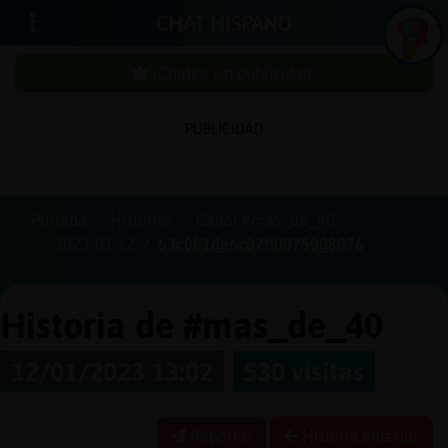
CHAT HISPANO
¡Chatea sin publicidad!
PUBLICIDAD
Iniciar
sesión
Portada
Historias
Canal #mas_de_40
2023-01-12
63c0b1de6c07ff0075008076
¡Chatea
sin
publici
Historia de #mas_de_40
12/01/2023 13:02
530 visitas
Crear
una
Reportar
Historia anterior
cuenta