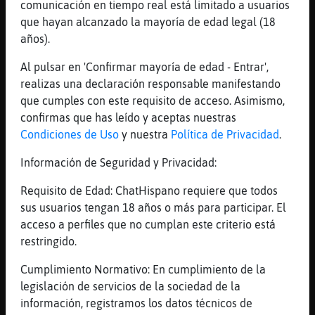
Lince_Elocuente tu entrenas?
comunicación en tiempo real está limitado a usuarios
que hayan alcanzado la mayoría de edad legal (18
[02:12]
Lince_Elocuente
años).
sip
[02:12]
Tiburon-Pedante
Al pulsar en 'Confirmar mayoría de edad - Entrar',
Gallina-Fugaz no te gusta bailar hardcore o
realizas una declaración responsable manifestando
que?
que cumples con este requisito de acceso. Asimismo,
confirmas que has leído y aceptas nuestras
[02:12]
Tiburon-Pedante
Condiciones de Uso
y nuestra
Política de Privacidad
.
Lince_Elocuente y que entrenas?
[02:12]
Lince_Elocuente
Información de Seguridad y Privacidad:
yo voy al gim, juego al polo y nado todos
Requisito de Edad: ChatHispano requiere que todos
los dias
sus usuarios tengan 18 años o más para participar. El
[02:13]
Gallina-Fugaz
acceso a perfiles que no cumplan este criterio está
No me van los pisotones
restringido.
[02:13]
Tiburon-Pedante
Cumplimiento Normativo: En cumplimiento de la
Gallina-Fugaz el hardcore se baila solo,
legislación de servicios de la sociedad de la
asi no hay peligro de que te pisen
información, registramos los datos técnicos de
[02:13]
Gallina-Fugaz