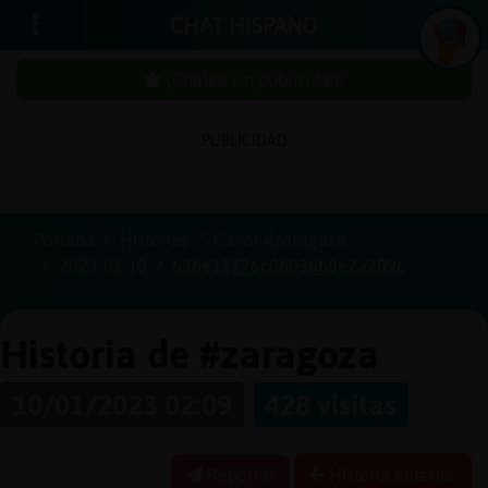
CHAT HISPANO
¡Chatea sin publicidad!
PUBLICIDAD
Iniciar
sesión
Portada
Historias
Canal #zaragoza
2023-01-10
63be11776c0b036b0e2a209c
¡Chatea
sin
publici
Historia de #zaragoza
10/01/2023 02:09
428 visitas
Crear
una
Reportar
Historia anterior
cuenta