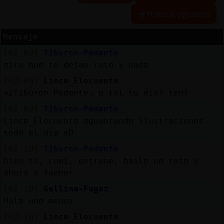
Historia siguiente
Mensaje
Reserva
[02:09]
Tiburon-Pedante
alias
mira que te dejao rato y nada
[02:09]
Lince_Elocuente
˃2Tiburon-Pedanteۃ q tal tu dia? t󠢩en?
Actuali
[02:09]
Tiburon-Pedante
contras
Lince_Elocuente aguantando ilustraciones
todo el dia xD
[02:10]
Tiburon-Pedante
Actuali
bien si, comi, entrene, baile un rato y
IP
ahora a faenar
virtual
[02:10]
Gallina-Fugaz
Hala uno menos
[02:10]
Lince_Elocuente