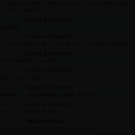
Mis
ilustraciones francesas de enciclopedistas
blogs
o tipo comic?
[02:10]
Lince_Elocuente
xDxDxD
[02:10]
Tiburon-Pedante
Mis
tipo intento de trol de las tarjetas magic
foros
[02:10]
Lince_Elocuente
entrenaste? a que?
[02:10]
Tiburon-Pedante
Registr
Gallina-Fugaz (k)
un
canal
[02:11]
Tiburon-Pedante
pesas y calistenia, como siempre
[02:11]
Tiburon-Pedante
soy de ideas fijas
Más
[02:11]
Gallina-Fugaz
gestion
Tiburon-Pedante y que bailas?