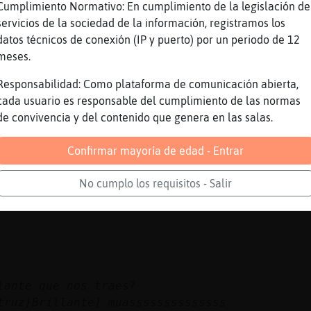
Cumplimiento Normativo: En cumplimiento de la legislación de
servicios de la sociedad de la información, registramos los
estadísticas en curso. Solicitadas por: Angui
datos técnicos de conexión (IP y puerto) por un periodo de 12
dísticas - Los que más han escrito hoy -> una
meses.
 285), Caiman}ConTimidez ( 271), carlosII ( 1
CoLoCo| ( 147), alberTho ( 138), Valkiria ( 1
Responsabilidad: Como plataforma de comunicación abierta,
cada usuario es responsable del cumplimiento de las normas
tualizadas por Anguila\Letal. Visite las esta
de convivencia y del contenido que genera en las salas.
s/zaragoza.html
mira que eres cascaora
Confirmar mayoría de edad - Entrar
No cumplo los requisitos - Salir
lante que nos traes?
truz}Brillante] muassssssssssssss