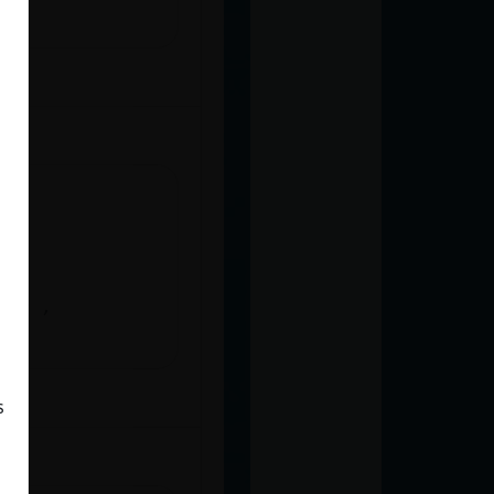
ina ,
s