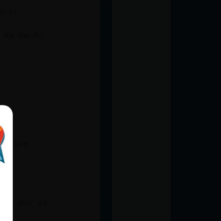
arar
 ha hecho
en que
vid por el