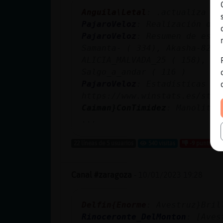
Anguila\Letal
: .actualiza
PajaroVeloz
: Realización de 
PajaroVeloz
: Resumen de esta
Samanta- ( 334), Akasha-82 (
ALICIA_MALVADA_25 ( 158), Co
Salgo_a_andar ( 116 )
PajaroVeloz
: Estadísticas ac
https://www.winstats.es/stat
Caiman}ConTimidez
: Manolito 
...
22 líneas de 5 usuarios
540 visitas
-9 puntos
Canal #zaragoza
-
10/01/2023 19:28
Delfin{Enorme
: Avestruz}Bril
Rinoceronte_DelMonton
: [Aves