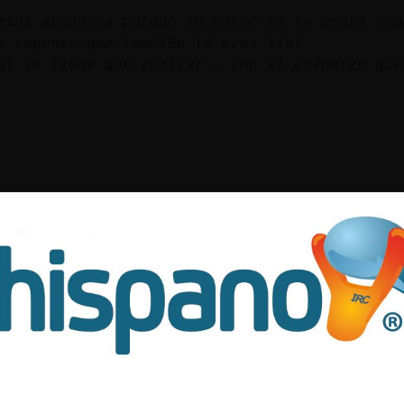
ainz abandona porque su coche no se podra rep
e suponer que también tú eres tío?
al se tiene que retirar , con el esfuerzo que
Zargoza hay un generador de oxzono porque dic
es malo
 , que iba bien para no tener purulando el co