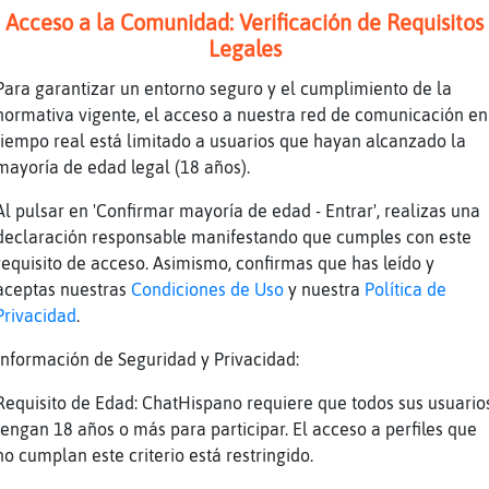
Acceso a la Comunidad: Verificación de Requisitos
Legales
Para garantizar un entorno seguro y el cumplimiento de la
normativa vigente, el acceso a nuestra red de comunicación en
tiempo real está limitado a usuarios que hayan alcanzado la
mayoría de edad legal (18 años).
s Zebra_Real
Al pulsar en 'Confirmar mayoría de edad - Entrar', realizas una
nar hoy?
declaración responsable manifestando que cumples con este
hola buenas
requisito de acceso. Asimismo, confirmas que has leído y
s
aceptas nuestras
Condiciones de Uso
y nuestra
Política de
merluza congelados , los hare con huevo y har
Privacidad
.
Información de Seguridad y Privacidad:
Requisito de Edad: ChatHispano requiere que todos sus usuario
tengan 18 años o más para participar. El acceso a perfiles que
no cumplan este criterio está restringido.