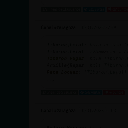
Mis blogs
172 líneas de 11 usuarios
521 visitas
-17 puntos
Canal #zaragoza
-
10/01/2023 22:39
Mis foros
Tiburon\Letal
: hola hola a t
Tiburon\Letal
: ˃
Registrar
Tiburon_Fugaz
: hola Tiburon\
un canal
Ardilla{Rapaz
: holi Tiburon\
Rata_Locuaz
: [Tiburon\Letal]
...
Más
23 líneas de 5 usuarios
542 visitas
-6 puntos
gestiones
Canal #zaragoza
-
10/01/2023 21:03
Pajaro_Marron
: hola