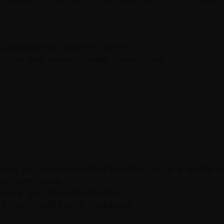
uila\Humilde muakssssssssss
olina que bueno cuando vienes che
vura el EstrellaDeMar}Sensible esta a dieta o
curucho ayudale
 otra vez Buho{DelMonton?
 Lince}ConBravura juapaaaaa