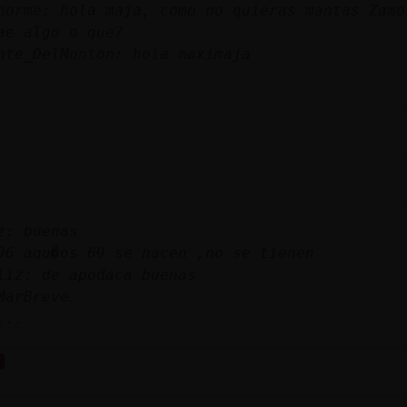
norme: hola maja, como no quieras mantas Zamo
ae algo o que?
nte_DelMonton: hola maximaja
z: buenas
96 aqu�os 69 se hacen ,no se tienen
liz: de apodaca buenas
MarBreve
..