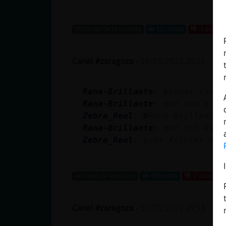
...
293 líneas de 14 usuarios
511 visitas
-3 puntos
Canal #zaragoza
-
10/01/2023 20:13
Rana-Brillante
: buenas tarde
Rana-Brillante
: que vas a ce
Zebra_Real
: �Rana-Brillante 
Rana-Brillante
: que tal esta
Zebra_Real
: pues filetes de 
...
44 líneas de 4 usuarios
499 visitas
-7 puntos
Canal #zaragoza
-
10/01/2023 19:51