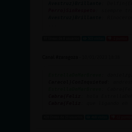
Avestruz}Brillante
: Delfin{E
Perro}SinRespeto
: siempre tr
Avestruz}Brillante
: Rinocero
...
97 líneas de 8 usuarios
503 visitas
-2 puntos
Canal #zaragoza
-
10/01/2023 18:38
EstrellaDeMarBreve
: danielzg
Caracol}ConInquietud
: andres
EstrellaDeMarBreve
: Cabra{Fe
Cabra{Feliz
: hola EstrellaDe
Cabra{Feliz
: que ligando eh
.
428 líneas de 23 usuarios
468 visitas
-12 puntos