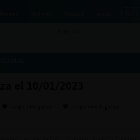
Bus
Normas
Gestiones
Contacto
Ayuda
PUBLICIDAD
2023-01-10
oza el 10/01/2023
Las que más gustan
Las que más disgustan
enpeace en la calle con cubos a ver si salgo 