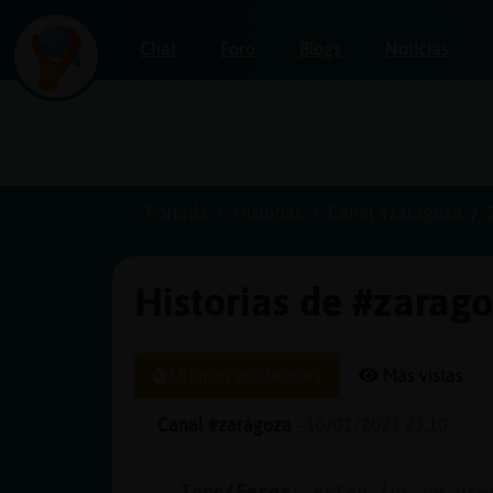
Chat
Foro
Blogs
Noticias
Iniciar
sesión
Portada
Historias
Canal #zaragoza
Historias de #zarag
¡Chatea
sin
publicidad!
Últimas publicadas
Más vistas
Canal #zaragoza
-
10/01/2023 23:10
Crear
una
Topo{Feroz
: estan los de gre