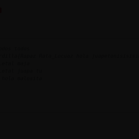
odos todos
2Samanta-ۃ Ardilla{Rapaz Rata_Locuaz hola juapetonisisis
Letal maja
Letal juapa tu
 hola malosita