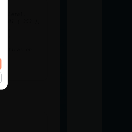
la\Letal.
del81 ( 353 ),
71),
28),
dísticas en