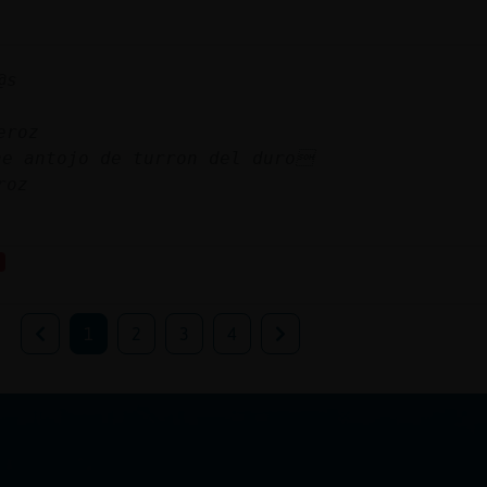
@s
eroz
e antojo de turron del duro
roz
1
2
3
4