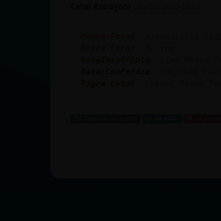
Canal #zaragoza
-
10/01/2023 18:01
Mosca-Feroz
: Aaaaadios a tod
Mosca-Feroz
: Me voy
GataInsufrible
: ciao Mosca-F
Rata{ConPereza
: ACTION tien
Tigre_Letal
: chaoos Mosca-Fe
...
258 líneas de 18 usuarios
444 visitas
-14 puntos