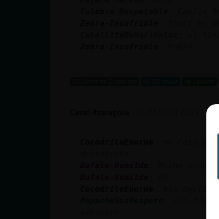
Culebra_Respetable
: Caelis S
Zebra-Insufrible
: Thort es d
CaballitoDeMar}Veloz
: al fin
Zebra-Insufrible
: Pobre
...
755 líneas de 22 usuarios
516 visitas
1 puntos
Canal #zaragoza
-
10/01/2023 20:23
CocodriloEnorme
: en casa de 
desinfecta
Bufalo-Humilde
: Mucho ozono 
Bufalo-Humilde
: O3
CocodriloEnorme
: eso decian
MapacheSinRespeto
: eso dicen
ambiente