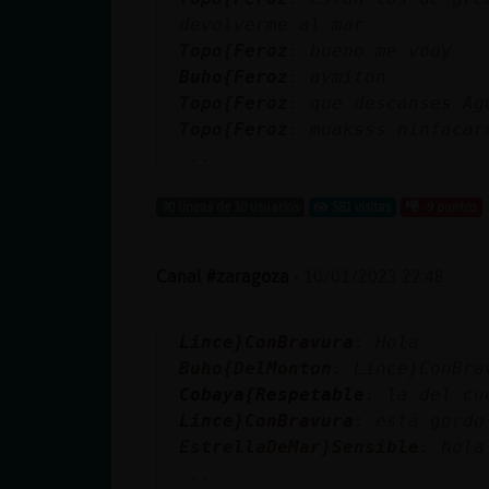
cuenta
devolverme al mar
Topo{Feroz
: bueno me vooy
Buho{Feroz
: ay󠴯miton
Topo{Feroz
: que descanses Ag
Reservar
Topo{Feroz
: muaksss ninfacar
alias
...
90 líneas de 10 usuarios
581 visitas
-9 puntos
Actualizar
contraseña
Canal #zaragoza
-
10/01/2023 22:48
Lince}ConBravura
: Hola
Buho{DelMonton
: Lince}ConBra
Actualizar
Cobaya{Respetable
: la del cu
IP virtual
Lince}ConBravura
: está gordo
EstrellaDeMar}Sensible
: hola
...