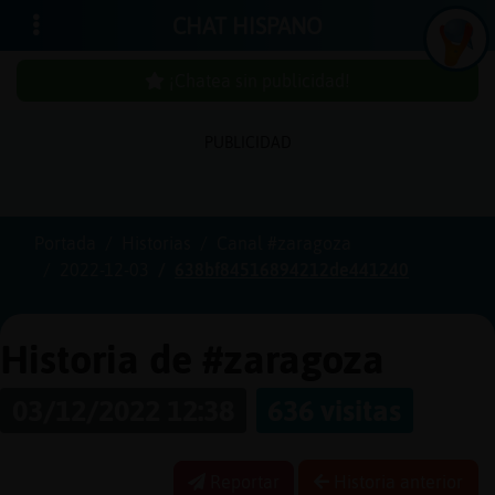
CHAT HISPANO
¡Chatea sin publicidad!
PUBLICIDAD
Iniciar
sesión
Portada
Historias
Canal #zaragoza
2022-12-03
638bf84516894212de441240
¡Chatea
sin
publici
Historia de #zaragoza
03/12/2022 12:38
636 visitas
Crear
una
Reportar
Historia anterior
cuenta