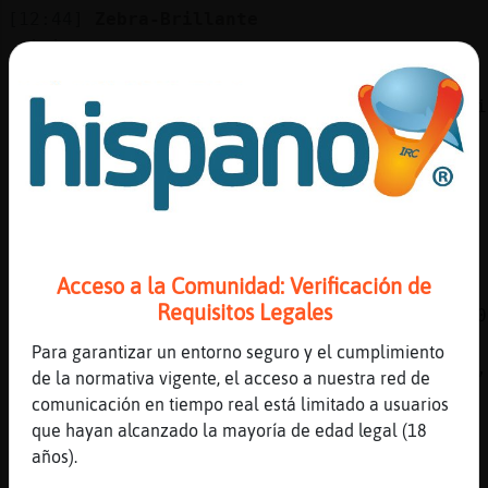
[12:44]
Zebra-Brillante
.stats
[12:44]
Pez-Fugaz
Realización de estadísticas en curso. Solici
Zebra-Brillante.
[12:44]
Hormiga{Verde
!lineas
[12:44]
Zebra-Brillante
Si
Acceso a la Comunidad: Verificación de
[12:44]
Pez-Fugaz
Requisitos Legales
Hormiga{Verde ha escrito 507 líneas, el 0.00
lineas del canal y está en la 4º posición . 
Para garantizar un entorno seguro y el cumplimiento
aleatoria: ( 1.12. 12:38 ) "son emoticonos ,
de la normativa vigente, el acceso a nuestra red de
quieres el Ranking entero escribe : !Web
comunicación en tiempo real está limitado a usuarios
[12:44]
Hormiga{Verde
que hayan alcanzado la mayoría de edad legal (18
madre mia.. de la 11 a la 4
años).