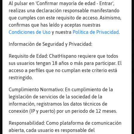
[12:44]
Hormiga{Verde
Al pulsar en 'Confirmar mayoría de edad - Entrar',
.oO noodle Oo. no no...
realizas una declaración responsable manifestando
[12:44]
Hormiga{Verde
que cumples con este requisito de acceso. Asimismo,
como no paro de charlar ultimamente
confirmas que has leído y aceptas nuestras
Condiciones de Uso
y nuestra
Política de Privacidad
.
[12:44]
Pez-Fugaz
Resumen de estadísticas - Los que más han es
Información de Seguridad y Privacidad:
-> Zebra-Brillante ( 137 ), noodle ( 63),
ALICIA_MALVADA_24 ( 54), Doschicos_ahora ( 3
Requisito de Edad: ChatHispano requiere que todos
Rumano_majo ( 36), Lidia- ( 34), ^Rubiita^ (
sus usuarios tengan 18 años o más para participar. El
busco2activos ( 29), Libelula_79 ( 29), garg
acceso a perfiles que no cumplan este criterio está
)
restringido.
[12:45]
Pez-Fugaz
Cumplimiento Normativo: En cumplimiento de la
Estadísticas actualizadas por Zebra-Brillant
legislación de servicios de la sociedad de la
las estadísticas en
información, registramos los datos técnicos de
https://www.winstats.es/stats/zaragoza.html
conexión (IP y puerto) por un periodo de 12 meses.
[12:45]
Zebra-Brillante
Responsabilidad: Como plataforma de comunicación
.lineas
abierta, cada usuario es responsable del