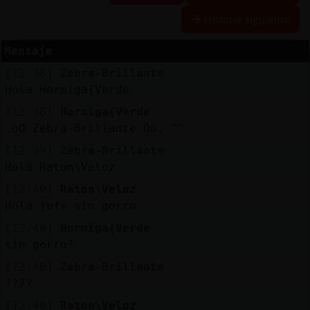
Historia siguiente
Mensaje
Reserva
[12:38]
Zebra-Brillante
alias
Hola Hormiga{Verde
[12:38]
Hormiga{Verde
.oO Zebra-Brillante Oo. ^^
Actuali
[12:39]
Zebra-Brillante
contras
Hola Raton\Veloz
[12:40]
Raton\Veloz
Hola jefe sin gorro
Actuali
[12:40]
Hormiga{Verde
IP
sin gorro?
virtual
[12:40]
Zebra-Brillante
????
[12:40]
Raton\Veloz