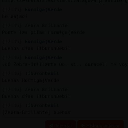
http://winstats.es/stats/zaragoza_p_aacute_g
[12:45]
Hormiga{Verde
he bajao?
[12:45]
Zebra-Brillante
Ponte las pilas Hormiga{Verde
[12:45]
Hormiga{Verde
buenos dias TiburonDebil
[12:46]
Hormiga{Verde
.oO Zebra-Brillante Oo. si.. duracell me voy
[12:46]
TiburonDebil
buenas Hormiga{Verde
[12:46]
Zebra-Brillante
Buenos días TiburonDebil
[12:46]
TiburonDebil
[Zebra-Brillante] buenas
Reportar
Historia anterior