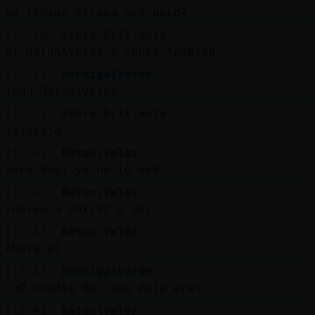
Mis
No tenias arroba ace poco?
blogs
[12:40]
Zebra-Brillante
Si Raton\Veloz y ahora también
[12:41]
Hormiga{Verde
Mis
jodo Raton\Veloz
foros
[12:41]
Zebra-Brillante
Jajajaja
[12:41]
Raton\Veloz
Registr
Sera eso, yo no lo veo
un
[12:41]
Raton\Veloz
canal
Vuelvo a entrar a ver
[12:42]
Raton\Veloz
Ahora si
Más
[12:42]
Hormiga{Verde
gestion
.oO noodle Oo. que malo eres
[12:42]
Raton\Veloz