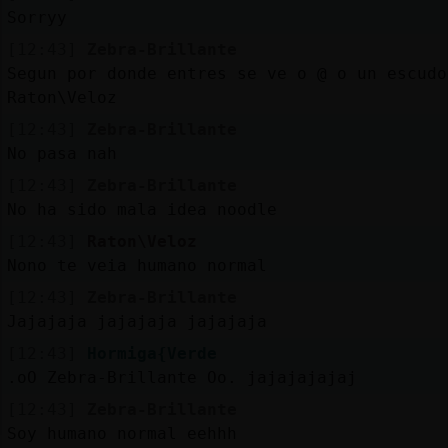
Sorryy
[12:43]
Zebra-Brillante
Segun por donde entres se ve o @ o un escudo
Raton\Veloz
[12:43]
Zebra-Brillante
No pasa nah
[12:43]
Zebra-Brillante
No ha sido mala idea noodle
[12:43]
Raton\Veloz
Nono te veia humano normal
[12:43]
Zebra-Brillante
Jajajaja jajajaja jajajaja
[12:43]
Hormiga{Verde
.oO Zebra-Brillante Oo. jajajajajaj
[12:43]
Zebra-Brillante
Soy humano normal eehhh