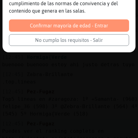
[12:45]
Pez-Fugaz
cumplimiento de las normas de convivencia y del
Zebra-Brillante ha escrito 564 líneas, el 0.
contenido que genera en las salas.
las lineas del canal y está en la 3º posició
aleatoria: ( Ayer 14:30 ) "Que desagradable 
Confirmar mayoría de edad - Entrar
joeeerr" .Si quieres el Ranking entero escri
[12:45]
Hormiga{Verde
No cumplo los requisitos - Salir
.oO Zebra-Brillante Oo. cuanto charlas
[12:45]
Hormiga{Verde
buenooo buenooo estoy ahi justo detras tuyo 
[12:45]
Zebra-Brillante
.top.lineas
[12:45]
Pez-Fugaz
Top5 lineas en #zaragoza: 1º +Samanta- (960)
felipe_36 (598) 3º @Zebra-Brillante (564) 4º
(545) 5º Hormiga{Verde (518)
[12:45]
Pez-Fugaz
Puedes ver el ranking completo en