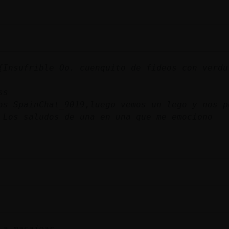
{Insufrible Oo. cuenquito de fideos con verdu
ss
os SpainChat_9019,luego vemos un lego y nos p
 Los saludos de una en una que me emociono
 a masajear