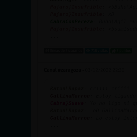
cuenta
Pajaro}Insufrible
Pajaro}Insufrible
: xD
CabraConPereza
: Buho\Agil mu
Pajaro}Insufrible
Reservar
...
alias
64 líneas de 8 usuarios
718 visitas
3 puntos
Actualizar
Canal #zaragoza
-
03/12/2022 22:30
contraseña
Raton\Rapaz
: criiii criiii
GallinaMarron
: Estoy ligando
Cabra}Suave
: Yo no ligo ni q
Actualizar
Raton\Rapaz
: .oO GallinaMarr
IP virtual
GallinaMarron
: Lo estoy inte
...