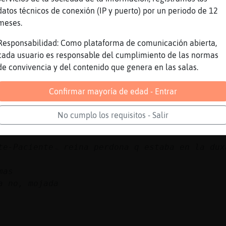
 reponen que me quiero pillar en color azul y
datos técnicos de conexión (IP y puerto) por un periodo de 12
y gris hoy
meses.
Responsabilidad: Como plataforma de comunicación abierta,
cada usuario es responsable del cumplimiento de las normas
de convivencia y del contenido que genera en las salas.
Confirmar mayoría de edad - Entrar
No cumplo los requisitos - Salir
: ˃5Elefante-Pacienteۃ reina perdona q estaba en 
mas
a no, mojada