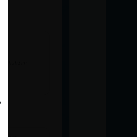
me habian
s