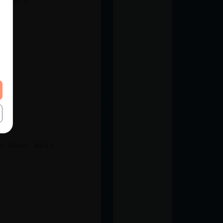
 negro
la duxa muas muas