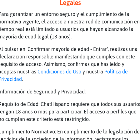
Legales
Para garantizar un entorno seguro y el cumplimiento de la
normativa vigente, el acceso a nuestra red de comunicación en
tiempo real está limitado a usuarios que hayan alcanzado la
mayoría de edad legal (18 años).
Al pulsar en 'Confirmar mayoría de edad - Entrar', realizas una
ins 54secs para poder actualizar las stats.
declaración responsable manifestando que cumples con este
Oo. mira.. te presento a chico30zgz
requisito de acceso. Asimismo, confirmas que has leído y
en la ausencia CaimanEnorme y Caracol_Locuaz 
aceptas nuestras
Condiciones de Uso
y nuestra
Política de
Privacidad
.
uerte Oo. muy bien muy bien..has ligado tmb?
Información de Seguridad y Privacidad:
Requisito de Edad: ChatHispano requiere que todos sus usuario
tengan 18 años o más para participar. El acceso a perfiles que
no cumplan este criterio está restringido.
Cumplimiento Normativo: En cumplimiento de la legislación de
servicios de la sociedad de la información, registramos los