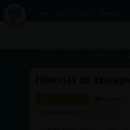
Chat
Foro
Blogs
Noticias
Iniciar
sesión
Portada
Historias
Canal #zaragoza
Historias de #zarag
¡Chatea
sin
publicidad!
Últimas publicadas
Más vistas
Canal #zaragoza
-
03/12/2022 23:04
Crear
una
Buho\Agil
: bueno ... son las