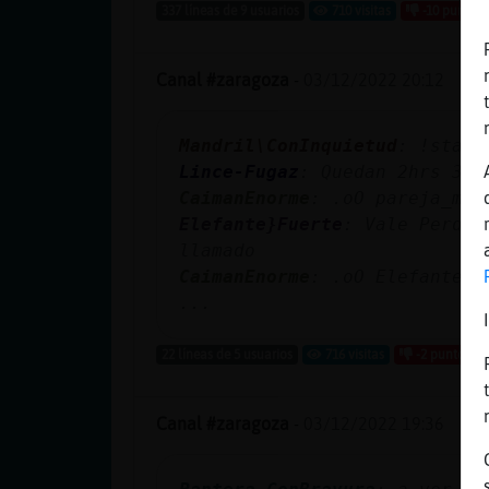
337 líneas de 9 usuarios
710 visitas
-10 puntos
Canal #zaragoza
-
03/12/2022 20:12
Mandril\ConInquietud
: !stats
Lince-Fugaz
: Quedan 2hrs 32m
CaimanEnorme
: .oO pareja_mb 
Elefante}Fuerte
: Vale Perdon
llamado
CaimanEnorme
: .oO Elefante}F
...
22 líneas de 5 usuarios
716 visitas
-2 puntos
Canal #zaragoza
-
03/12/2022 19:36