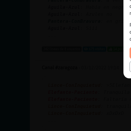
Pantera-ConBravura
: a ver si
Aguila-Azul
: Había en negro 
Aguila-Azul
: Azules no
Pantera-ConBravura
: en gris?
Aguila-Azul
: Siii
...
242 líneas de 8 usuarios
675 visitas
14 puntos
Canal #zaragoza
-
03/12/2022 19:14
Lince-ConInquietud
Elefante-Paciente
: Tranquila
Elefante-Paciente
: Faltaría 
Lince-ConInquietud
: tranquil
Lince-ConInquietud
: xDxDxD
...