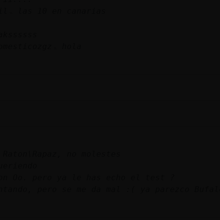
: ˃5Buho\Agilۃ las 10 en canarias
akssssss
: ˃5sumisodomesticozgzۃ hola
 Raton\Rapaz, no molestes
ueriendo
on Oo. pero ya le has echo el test ?
ntando, pero se me da mal :( ya parezco Bufal