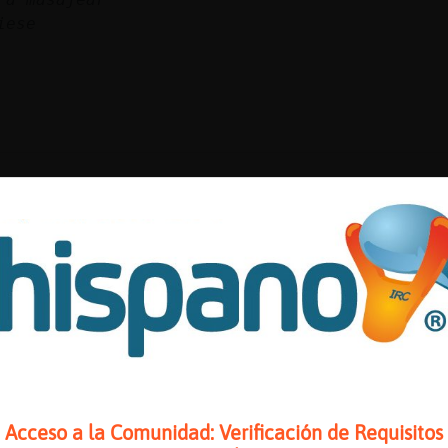
iese
muaksss
muaaaackkk xdddd
4 buenas
Acceso a la Comunidad: Verificación de Requisitos