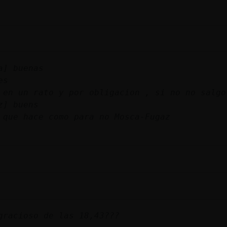
a] buenas
es
 en un rato y por obligacion , si no no salgo
z] buens
 que hace como para no Mosca-Fugaz
gracioso de las 18,43???