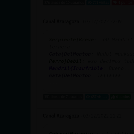
Mis blogs
276 líneas de 10 usuarios
751 visitas
-1 puntos
Canal #zaragoza
-
03/12/2022 22:09
Mis foros
Serpiente}Breve
: .oO Mandril
ternera
Gata{DelMonton
: Nudol muakss
Registrar
Perro}Debil
: eso decimos tod
un canal
Mandril{Insufrible
: Bueno...
Gata{DelMonton
: Jajjajaa
...
Más
151 líneas de 7 usuarios
657 visitas
4 puntos
gestiones
Canal #zaragoza
-
03/12/2022 21:22
Cobaya\Naranja
: ya la obligo