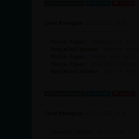
68 líneas de 4 usuarios
812 visitas
-7 puntos
Canal #zaragoza
-
03/12/2022 18:59
Mosca-Fugaz
: [masajista_chic
OvejaConTimidez
: buenas tard
Mosca-Fugaz
: tengo que salir
Mosca-Fugaz
: [OvejaConTimide
OvejaConTimidez
: con el frio
...
47 líneas de 5 usuarios
669 visitas
-5 puntos
Canal #zaragoza
-
03/12/2022 18:44
Caracol_Feliz
: Turu eres el 