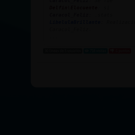
Caracol_Feliz
: Se fue
Delfin\Elocuente
: si
Caracol_Feliz
: .stats
LibelulaBrillante
: Realizaci
Caracol_Feliz.
...
30 líneas de 5 usuarios
718 visitas
-1 puntos