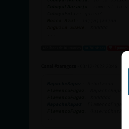
Cobaya\Naranja
: como si lo v
CobayaFeliz
: quien?
Mosca_Azul
: Jajjajjaajaa
Anguila_Suave
: Xddddd
...
432 líneas de 10 usuarios
701 visitas
-5 puntos
Canal #zaragoza
-
03/12/2022 20:46
MapacheRapaz
: Reholaaaa
FlamencoFugaz
: MapacheRapaz 
FlamencoFugaz
: Xdddddd
MapacheRapaz
: FlamencoFugaz 
FlamencoFugaz
: QuieroChat243
...