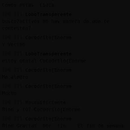
Mis
Comos estas Lidia
blogs
[08:11]
LoboTransparente
busco2activos no hay manera de que te
contesten?
Mis
[08:11]
Cocodrilo{Enorme
foros
Y Vecino
[08:12]
LoboTransparente
estoy genial Cocodrilo{Enorme
Registr
[08:12]
Cocodrilo{Enorme
un
Me alegro
canal
[08:12]
Cocodrilo{Enorme
Mucho
[08:12]
MoscaEficiente
Bien y tú? Cocodrilo{Enorme
Más
gestion
[08:12]
Cocodrilo{Enorme
Bien Gracias por fin El fin de semana