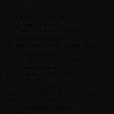
jajajajaj
[08:13]
Cocodrilo{Enorme
Estaba que ya ni podía más
[08:13]
LoboTransparente
y tus lumbares Cocodrilo{Enorme??
[08:13]
Cocodrilo{Enorme
Pues que buena memoria tienes idea
[08:13]
Cocodrilo{Enorme
Estoy con pastillas una cremita
[08:13]
LoboTransparente
tengo una memoria excelente
Cocodrilo{Enorme
[08:14]
Cocodrilo{Enorme
Y diazepam cuando puedo por que por el
trabajo no puedo tomarlo
[08:14]
Murcielago{Eficiente