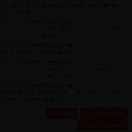
Es que me ha dicho que tengo una fuerte
contractura
[08:19]
Cocodrilo{Enorme
Y como.dices tu los.m3dicam3ntos te alivia
el.dilor solamente
[08:19]
Cocodrilo{Enorme
Pero bueno estoy mejor
[08:20]
LoboTransparente
ya lo se... y mientras no te la quiten...
eso lo vas a tener a ahi
[08:20]
Cocodrilo{Enorme
He cumplido con mis 60 70 horas esta
semana jajajjajajaj
Reportar
Historia anterior
Historia siguiente