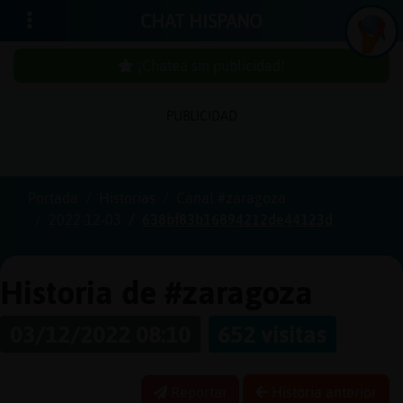
CHAT HISPANO
¡Chatea sin publicidad!
PUBLICIDAD
Iniciar
sesión
Portada
Historias
Canal #zaragoza
2022-12-03
638bf83b16894212de44123d
¡Chatea
sin
publici
Historia de #zaragoza
03/12/2022 08:10
652 visitas
Crear
una
Reportar
Historia anterior
cuenta