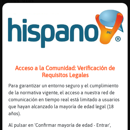
Buenos dias
[08:14]
MoscaEficiente
Buenos días Murcielago{Eficiente
[08:14]
MoscaEficiente
https://youtu.be/C7dPqrmDWxs
[08:14]
Libelula\Veloz
YouTube Titulo: Pharrell Williams - Happy
(from Despicable Me 2) [Ballroom Version]
Duración: 3M55S Enviado por:
Acceso a la Comunidad: Verificación de
PharrellWilliamsVEVO
Requisitos Legales
[08:14]
LoboTransparente
Para garantizar un entorno seguro y el cumplimiento
y ejercicio descontracturantes que deberia
de la normativa vigente, el acceso a nuestra red de
de hacer Cocodrilo{Enorme
comunicación en tiempo real está limitado a usuarios
[08:15]
Cocodrilo{Enorme
que hayan alcanzado la mayoría de edad legal (18
Pues en el Gym donde voy los.monitorrs me
años).
ha recomendado pilotes y espalda sana
Al pulsar en 'Confirmar mayoría de edad - Entrar',
[08:15]
Cocodrilo{Enorme