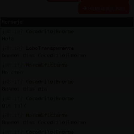
Historia siguiente
Mensaje
Reserva
[08:10]
Cocodrilo{Enorme
alias
Hola
[08:10]
LoboTransparente
buenos dias Cocodrilo{Enorme
Actuali
[08:11]
MoscaEficiente
contras
No creo
[08:11]
Cocodrilo{Enorme
Bu4nos días día
Actuali
[08:11]
Cocodrilo{Enorme
IP
Qie tal?
virtual
[08:11]
MoscaEficiente
Buenos días Cocodrilo{Enorme
[08:11]
Cocodrilo{Enorme