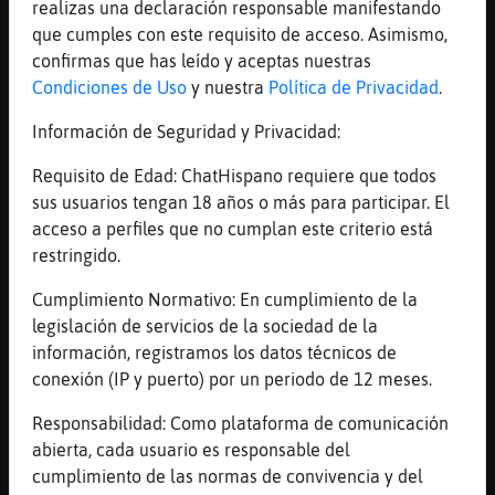
realizas una declaración responsable manifestando
Aver si me apunto a alguna clase de esas
que cumples con este requisito de acceso. Asimismo,
[08:15]
LoboTransparente
confirmas que has leído y aceptas nuestras
eso ya te lo dije yo tambien
Condiciones de Uso
y nuestra
Política de Privacidad
.
[08:16]
Cocodrilo{Enorme
Información de Seguridad y Privacidad:
🤗
[08:16]
Cocodrilo{Enorme
Requisito de Edad: ChatHispano requiere que todos
Así es
sus usuarios tengan 18 años o más para participar. El
acceso a perfiles que no cumplan este criterio está
[08:16]
MoscaEficiente
restringido.
Lo recuerdo LoboTransparente
[08:16]
LoboTransparente
Cumplimiento Normativo: En cumplimiento de la
si tomas pastillas solo calmas el dolor
legislación de servicios de la sociedad de la
pero no lo curas
información, registramos los datos técnicos de
conexión (IP y puerto) por un periodo de 12 meses.
[08:16]
Cocodrilo{Enorme
Yo el Fym lo utilizaba más para adelgazar
Responsabilidad: Como plataforma de comunicación
pero tengo que hacer más cosas jajajja
abierta, cada usuario es responsable del
[08:17]
Cocodrilo{Enorme
cumplimiento de las normas de convivencia y del