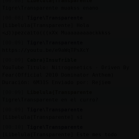
[00:08]
Libelula{Transparente
Tigre\Transparente muakss enano
[00:08]
Tigre\Transparente
[Libelula{Transparente] Hola
<ک))pezcaito(((xXx Muaaaaaaaackkkss
[00:09]
Tigre\Transparente
https://youtu.be/e9aWqTPsXcY
[00:09]
Cabra}Insufrible
YouTube Titulo: Nitrogenetics - Driven By
Fear(Official 2010 Dominator Anthem)
Duración: 6M31S Enviado por: Rejiem
[00:09]
Libelula{Transparente
Tigre\Transparente en el curro?
[00:09]
Tigre\Transparente
[Libelula{Transparente] si
[00:10]
Tigre\Transparente
[Libelula{Transparente] Este mes todo