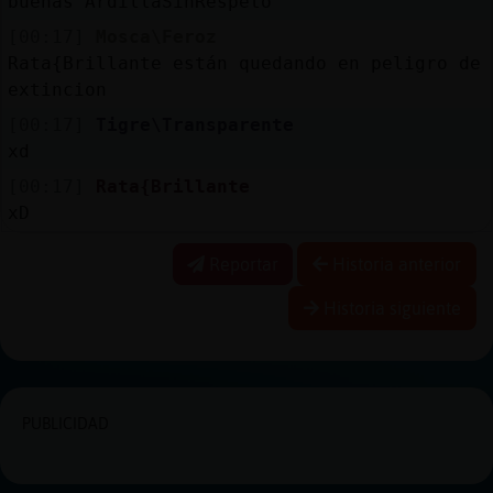
buenas ArdillaSinRespeto
[00:17]
Mosca\Feroz
Rata{Brillante están quedando en peligro de
extincion
[00:17]
Tigre\Transparente
xd
[00:17]
Rata{Brillante
xD
Reportar
Historia anterior
Historia siguiente
PUBLICIDAD