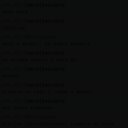
Mis
[00:02]
Cabra{Sensible
blogs
ahhh vale
[00:02]
Cabra{Sensible
jajajjaa
Mis
[00:02]
Mosca\Feroz
foros
vete a dormir, te damos permiso
[00:02]
Cabra{Sensible
no estaba atenta a esto xd
Registr
[00:02]
Cabra{Sensible
un
oyeeee
canal
[00:02]
Cabra{Sensible
primero un cafe y luego a dormir
[00:02]
Cabra{Sensible
hoy tengo bombones
Más
gestion
[00:02]
Mosca\Feroz
gracias Cabra{Sensible, tampoco es para