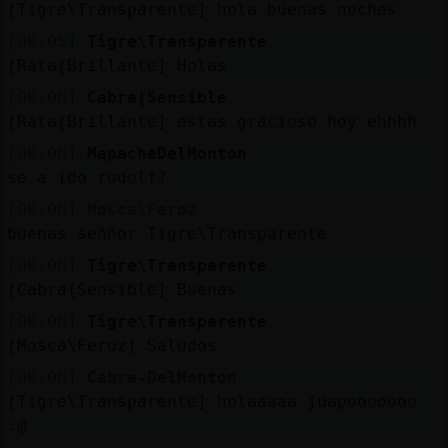
[Tigre\Transparente] hola buenas noches
[00:05]
Tigre\Transparente
[Rata{Brillante] Holas
[00:06]
Cabra{Sensible
[Rata{Brillante] estas gracioso hoy ehhhh
[00:06]
MapacheDelMonton
se a ido rudolf?
[00:06]
Mosca\Feroz
buenas seññor Tigre\Transparente
[00:06]
Tigre\Transparente
[Cabra{Sensible] Buenas
[00:06]
Tigre\Transparente
[Mosca\Feroz] Saludos
[00:06]
Cabra-DelMonton
[Tigre\Transparente] holaaaaa juapooooooo
:@