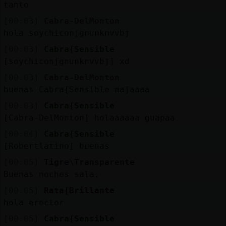
tanto
[00:03]
Cabra-DelMonton
hola soychiconjgnunknvvbj
[00:03]
Cabra{Sensible
[soychiconjgnunknvvbj] xd
[00:03]
Cabra-DelMonton
buenas Cabra{Sensible majaaaa
[00:03]
Cabra{Sensible
[Cabra-DelMonton] holaaaaaa guapaa
[00:04]
Cabra{Sensible
[Robertlatino] buenas
[00:05]
Tigre\Transparente
Buenas noches sala.
[00:05]
Rata{Brillante
hola erector
[00:05]
Cabra{Sensible