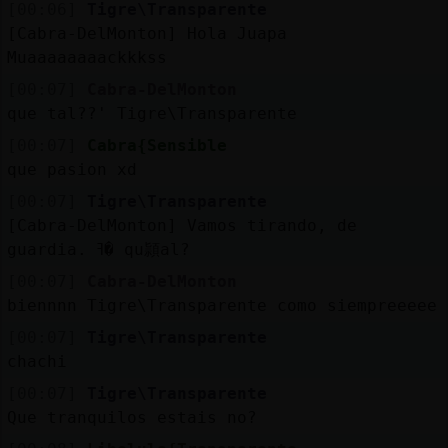
[00:06]
Tigre\Transparente
[Cabra-DelMonton] Hola Juapa
Muaaaaaaaackkkss
[00:07]
Cabra-DelMonton
que tal??' Tigre\Transparente
[00:07]
Cabra{Sensible
que pasion xd
[00:07]
Tigre\Transparente
[Cabra-DelMonton] Vamos tirando, de
guardia. ߔ� qu頴al?
[00:07]
Cabra-DelMonton
biennnn Tigre\Transparente como siempreeeee
[00:07]
Tigre\Transparente
chachi
[00:07]
Tigre\Transparente
Que tranquilos estais no?