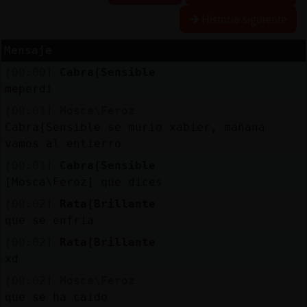
Historia siguiente
Mensaje
Reserva
[00:00]
Cabra{Sensible
alias
meperdi
[00:01]
Mosca\Feroz
Cabra{Sensible se murio xabier, mañana
Actuali
vamos al entierro
contras
[00:01]
Cabra{Sensible
[Mosca\Feroz] que dices
[00:02]
Rata{Brillante
Actuali
que se enfria
IP
[00:02]
Rata{Brillante
virtual
xd
[00:02]
Mosca\Feroz
que se ha caido