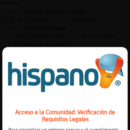
noches
[00:10]
Libelula{Transparente
Xddd te acompaño en el sentimiento
[00:10]
Rata{Brillante
/!\ Tigre\Transparente /!\ te preguntan
[00:10]
Rata{Brillante
xd
[00:10]
Tigre\Transparente
[actur49marido] H飴or con /H/ y t�?
[00:10]
Libelula{Transparente
Todas!?
[00:10]
Tigre\Transparente
[Libelula{Transparente] s�las 22
[00:10]
Rata{Brillante
Acceso a la Comunidad: Verificación de
le pagan por chatear
Requisitos Legales
[00:10]
Rata{Brillante
Para garantizar un entorno seguro y el cumplimiento