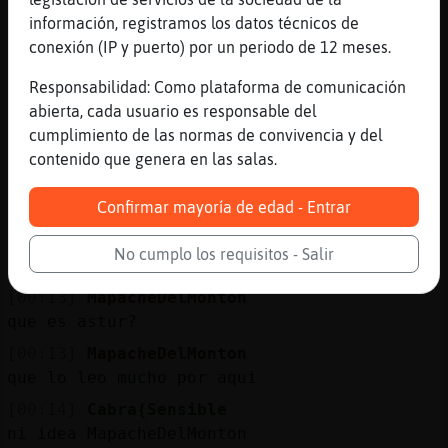
gay, por favor cambie su nick
información, registramos los datos técnicos de
conexión (IP y puerto) por un periodo de 12 meses.
[00:11]
Cabra{Sensible
[soychiconjgnunknvvbj] no ves q no xd
Responsabilidad: Como plataforma de comunicación
[00:11]
Rata{Brillante
abierta, cada usuario es responsable del
/!\ Tigre\Transparente /!\ te diste por
cumplimiento de las normas de convivencia y del
aludido xd
contenido que genera en las salas.
[00:12]
Tigre\Transparente
Confirmar mayoría de edad - Entrar
[Rata{Brillante] xd
[00:12]
Libelula{Transparente
No cumplo los requisitos - Salir
Ois
[00:13]
MapacheDelMonton
que es astur?
[00:13]
MapacheDelMonton
que lo leo mucho por aqui
[00:14]
Cabra{Sensible
ni idea MapacheDelMonton