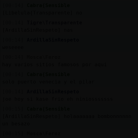
[00:14]
Cabra{Sensible
[Libelula{Transparente] no
[00:14]
Tigre\Transparente
[ArdillaSinRespeto] nas
[00:14]
ArdillaSinRespeto
weseeee
[00:14]
Mosca\Feroz
hay varios sitios famosos por aqui
[00:14]
Cabra{Sensible
solo puerto venecia y el pilar
[00:14]
ArdillaSinRespeto
joe hoy si kase frio eh niniosssssss
[00:15]
Cabra{Sensible
[ArdillaSinRespeto] holaaaaaaa bombonnnnnn
un besazo
[00:15]
Mosca\Feroz