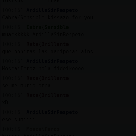
lokikukiiiiiii muak
[00:16]
ArdillaSinRespeto
Cabra{Sensible kissazo for you
[00:16]
Cabra{Sensible
muackkkkk ArdillaSinRespeto
[00:16]
Rata{Brillante
que bonitas las mariposas ains...
[00:16]
ArdillaSinRespeto
Mosca\Feroz hola fideikoooo
[00:16]
Rata{Brillante
se me murio otra
[00:16]
Rata{Brillante
xD
[00:16]
ArdillaSinRespeto
ese sumiiii
[00:16]
Mosca\Feroz