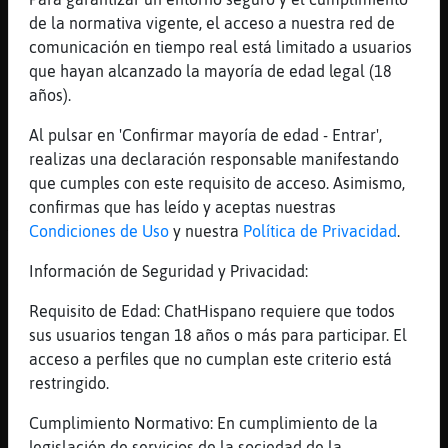
xd
de la normativa vigente, el acceso a nuestra red de
[00:10]
Tigre\Transparente
comunicación en tiempo real está limitado a usuarios
[Rata{Brillante] hago m᳠cosas pero
que hayan alcanzado la mayoría de edad legal (18
s�tambi�n
años).
[00:10]
Libelula{Transparente
Al pulsar en 'Confirmar mayoría de edad - Entrar',
Rata{Brillante que suerte tienen los que no
realizas una declaración responsable manifestando
se duchan
que cumples con este requisito de acceso. Asimismo,
[00:10]
Libelula{Transparente
confirmas que has leído y aceptas nuestras
Xdddd
Condiciones de Uso
y nuestra
Política de Privacidad
.
[00:11]
Libelula{Transparente
Información de Seguridad y Privacidad:
Jijijiui
Requisito de Edad: ChatHispano requiere que todos
[00:11]
Rata{Brillante
sus usuarios tengan 18 años o más para participar. El
/!\ sumiso_28 /!\ conoces a
acceso a perfiles que no cumplan este criterio está
Libelula{Transparente ?
restringido.
[00:11]
Tigre\Transparente
[maricapasiva] el t鲭ino es peyorativo y
Cumplimiento Normativo: En cumplimiento de la
puede resultar molesto para la comunidad
legislación de servicios de la sociedad de la