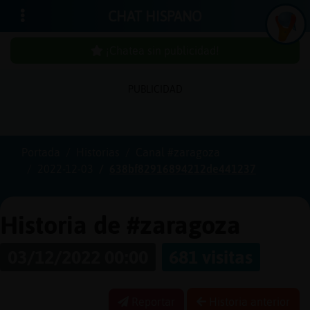
CHAT HISPANO
¡Chatea sin publicidad!
PUBLICIDAD
Iniciar
sesión
Portada
Historias
Canal #zaragoza
2022-12-03
638bf82916894212de441237
¡Chatea
sin
publici
Historia de #zaragoza
03/12/2022 00:00
681 visitas
Crear
una
Reportar
Historia anterior
cuenta