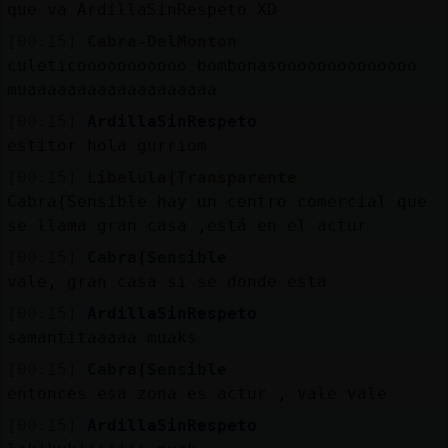
que va ArdillaSinRespeto XD
[00:15]
Cabra-DelMonton
culeticooooooooooo bombonasoooooooooooooo
muaaaaaaaaaaaaaaaaaaa
[00:15]
ArdillaSinRespeto
estitor hola gurriom
[00:15]
Libelula{Transparente
Cabra{Sensible hay un centro comercial que
se llama gran casa ,está en el actur
[00:15]
Cabra{Sensible
vale, gran casa si se donde esta
[00:15]
ArdillaSinRespeto
samantitaaaaa muaks
[00:15]
Cabra{Sensible
entonces esa zona es actur , vale vale
[00:15]
ArdillaSinRespeto