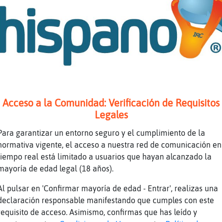
z
aajjajajaajjajaajjajajaja
z
me parto
z
jajaajjajaj
e
hola deunladoaotro
z
ajjaajajajajaj
z
aajajajaajajajajaj
e
que vas cambiando de chat deunladoaotro?
Acceso a la Comunidad: Verificación de Requisitos
z
aces bien
Legales
z
no
Para garantizar un entorno seguro y el cumplimiento de la
e
hola Libelula_Breve
normativa vigente, el acceso a nuestra red de comunicación en
tiempo real está limitado a usuarios que hayan alcanzado la
e
yo no
mayoría de edad legal (18 años).
z
yo paso
Al pulsar en 'Confirmar mayoría de edad - Entrar', realizas una
e
hola SoloyosoyPepito
declaración responsable manifestando que cumples con este
a
SoloyosoyPepito: hola buenas tardes
requisito de acceso. Asimismo, confirmas que has leído y