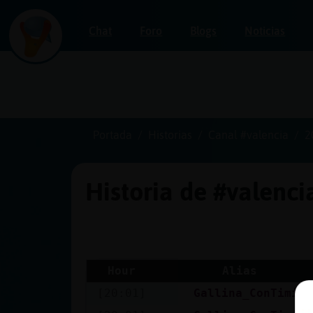
Chat
Foro
Blogs
Noticias
Iniciar
sesión
Portada
Historias
Canal #valencia
2
Historia de #valenc
¡Chatea
sin
publicidad!
Hour
Alias
[20:01]
Gallina_ConTimide
Crear
una