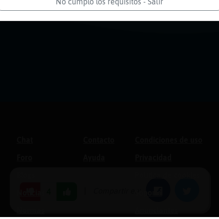
No cumplo los requisitos - Salir
Chat
Contacto
Condiciones de uso
Foro
Ayuda
Privacidad
Blogs
Política de cookies
|
Compartir en:
Facebook
Twitter
4
Noticias
Soporte
Normas
Anunciantes