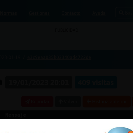
Bus
Normas
Gestiones
Contacto
Ayuda
PUBLICIDAD
023-01-19
63c9eaa035b03340ad4722de
ia
19/01/2023 20:01
409 visitas
Reportar
Volver
Historia anterior
Mensaje
z
ajajaajajjaajajajajaj