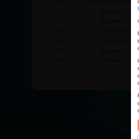
[20:05]
Gallina_ConTimide
Mis blogs
[20:06]
Pajaro_Fuert
[20:06]
Pajaro_Fuert
Mis foros
[20:07]
Pajaro_Fuert
[20:08]
Pajaro_Fuert
[20:09]
Pajaro_Fuert
Registrar
[20:09]
Pajaro_Fuert
un canal
Más
gestiones