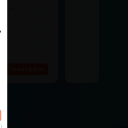
cula"?
s
Historia siguiente