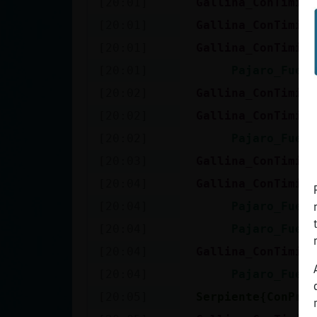
[20:01]
Gallina_ConTimide
cuenta
[20:01]
Gallina_ConTimide
[20:01]
Gallina_ConTimide
[20:01]
Pajaro_Fuert
Reservar
[20:02]
Gallina_ConTimide
alias
[20:02]
Gallina_ConTimide
[20:02]
Pajaro_Fuert
Actualizar
[20:03]
Gallina_ConTimide
contraseña
[20:04]
Gallina_ConTimide
[20:04]
Pajaro_Fuert
[20:04]
Pajaro_Fuert
Actualizar
[20:04]
Gallina_ConTimide
IP virtual
[20:04]
Pajaro_Fuert
[20:05]
Serpiente{ConPris