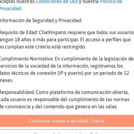
z
mejor al autocine del saler
aceptas nuestras
Condiciones de Uso
y nuestra
Política de
Privacidad
.
e
Libelula_Breve eres el de: "decid una peli
e
para mi eres el
Información de Seguridad y Privacidad:
e
this is spinal tap
Requisito de Edad: ChatHispano requiere que todos sus usuario
e
lo entiendo
tengan 18 años o más para participar. El acceso a perfiles que
no cumplan este criterio está restringido.
e
esque si no conoces el mundillo...
e
te pierdes media peli
Cumplimiento Normativo: En cumplimiento de la legislación de
servicios de la sociedad de la información, registramos los
Reportar
Volver
Historia anterior
datos técnicos de conexión (IP y puerto) por un periodo de 12
meses.
Responsabilidad: Como plataforma de comunicación abierta,
cada usuario es responsable del cumplimiento de las normas
de convivencia y del contenido que genera en las salas.
Confirmar mayoría de edad - Entrar