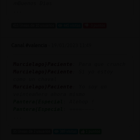
ՠBuenos Dias
...
415 líneas de 10 usuarios
445 visitas
-3 puntos
Canal #valencia
-
19/01/2023 11:49
Murcielago}Paciente
: Para que crunch
Murcielago}Paciente
: Si yo estoy
como un chaval
Murcielago}Paciente
: Yo soy un
veinteañero ahora mismo
Pantera{Especial
: Alehop !
Pantera{Especial
: ====~~~~
...
35 líneas de 2 usuarios
389 visitas
1 puntos