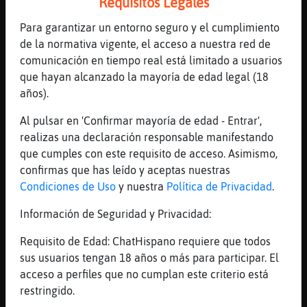
Requisitos Legales
Culebra-Pedante
: Amén
Culebra-Pedante
: O:-)
Para garantizar un entorno seguro y el cumplimiento
Zebra{Azul
: chico31val claro que si,
de la normativa vigente, el acceso a nuestra red de
dios no discute conmigo
comunicación en tiempo real está limitado a usuarios
...
que hayan alcanzado la mayoría de edad legal (18
años).
665 líneas de 9 usuarios
480 visitas
13 puntos
Al pulsar en 'Confirmar mayoría de edad - Entrar',
realizas una declaración responsable manifestando
Canal #valencia
-
19/01/2023 13:15
que cumples con este requisito de acceso. Asimismo,
confirmas que has leído y aceptas nuestras
Condiciones de Uso
y nuestra
Política de Privacidad
.
EstrellaDeMar}SinLuces
: TT_PAKO:
cuídate
Información de Seguridad y Privacidad:
Mapache_Feliz
: Uno que se va al sol
ves hace bien el muchacho
Requisito de Edad: ChatHispano requiere que todos
Mapache_Feliz
: Aqu�ace un sol espl鮤
sus usuarios tengan 18 años o más para participar. El
ido parece mentira que hace dos d�
acceso a perfiles que no cumplan este criterio está
estuviera nevando
restringido.
CaballitoDeMar_Feroz
: yo llevo el