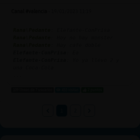
Canal #valencia
-
19/01/2023 11:19
Rana\Pedante
: Elefante-ConPrisa
Rana\Pedante
: Hoy no hay monster
Rana\Pedante
: Hay cafe doble
Elefante-ConPrisa
: Ea
Elefante-ConPrisa
: Yo ya llevo 2 y
una Coca-Cola
...
109 líneas de 7 usuarios
455 visitas
2 puntos
1
2