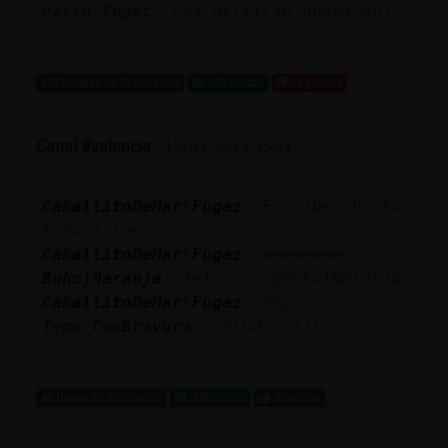
Perro_Fugaz
: esa primicah buena ahi
...
1363 líneas de 26 usuarios
482 visitas
-5 puntos
Canal #valencia
-
19/01/2023 15:41
CaballitoDeMar\Fugaz
: Escribe chucho
k no t leo
CaballitoDeMar\Fugaz
: 💋💋💋💋💋
Buho}Naranja
: Tele >>> @Buho}Naranja
CaballitoDeMar\Fugaz
: 🤣😜
Topo_ConBravura
: saludos !!!
...
46 líneas de 3 usuarios
438 visitas
5 puntos