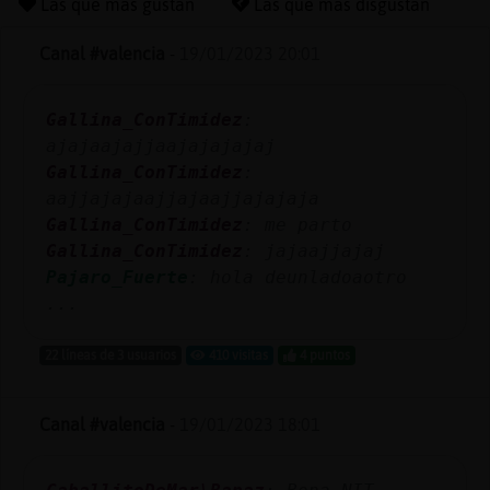
Las que más gustan
Las que más disgustan
Canal #valencia
-
19/01/2023 20:01
Reserva
Gallina_ConTimidez
:
alias
ajajaajajjaajajajajaj
Gallina_ConTimidez
:
aajjajajaajjajaajjajajaja
Actuali
Gallina_ConTimidez
: me parto
contras
Gallina_ConTimidez
: jajaajjajaj
Pajaro_Fuerte
: hola deunladoaotro
...
Actuali
22 líneas de 3 usuarios
410 visitas
4 puntos
IP
virtual
Canal #valencia
-
19/01/2023 18:01