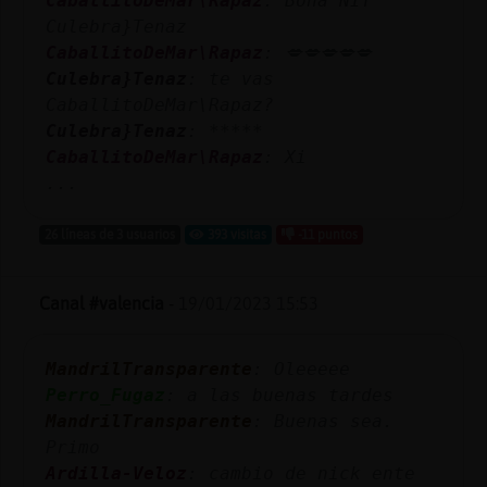
CaballitoDeMar\Rapaz
: Bona NIT
Mis
Culebra}Tenaz
blogs
CaballitoDeMar\Rapaz
: 💋💋💋💋💋
Culebra}Tenaz
: te vas
CaballitoDeMar\Rapaz?
Culebra}Tenaz
: *****
Mis
CaballitoDeMar\Rapaz
: Xi
foros
...
26 líneas de 3 usuarios
393 visitas
-11 puntos
Registr
un
Canal #valencia
-
19/01/2023 15:53
canal
MandrilTransparente
: Oleeeee
Perro_Fugaz
: a las buenas tardes
Más
MandrilTransparente
: Buenas sea.
gestion
Primo
Ardilla-Veloz
: cambio de nick ente