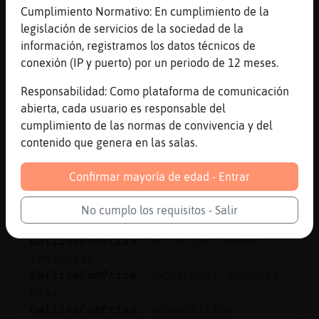
Cumplimiento Normativo: En cumplimiento de la
sol conmigo mismo
legislación de servicios de la sociedad de la
Mapache_Feliz
: Se habrᠤado la
información, registramos los datos técnicos de
vuelta al Sol demolition
conexión (IP y puerto) por un periodo de 12 meses.
...
Responsabilidad: Como plataforma de comunicación
261 líneas de 7 usuarios
398 visitas
9 puntos
abierta, cada usuario es responsable del
cumplimiento de las normas de convivencia y del
contenido que genera en las salas.
Canal #valencia
-
19/01/2023 12:27
Confirmar mayoría de edad - Entrar
Caracol}ConPrisa
: Ya no vamos
GallinaConPrisa
: no saludeis tos a
No cumplo los requisitos - Salir
la vez
GallinaConPrisa
: no se por donde
contestar
GallinaConPrisa
: ՠchicohet ՠBuenos
Dias
GallinaConPrisa
: ՠDemolition