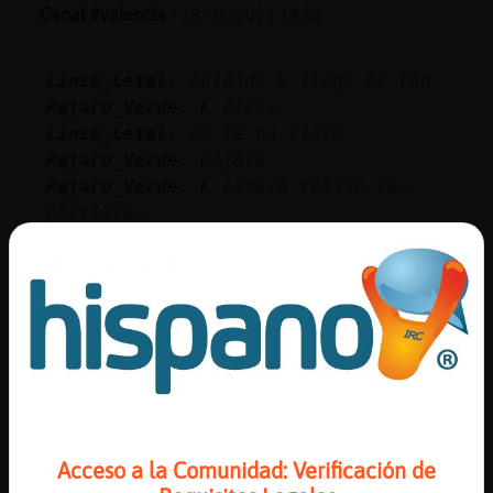
Canal #valencia
-
19/01/2023 14:56
Lince_Letal
: cuidado k llego mi fan
Pajaro_Verde
: K dices
Lince_Letal
: no me ha visto
Pajaro_Verde
: Déjala
Pajaro_Verde
: K estará tomado las
pastillas
...
29 líneas de 2 usuarios
424 visitas
0 puntos
Canal #valencia
-
19/01/2023 13:50
Zebra{Azul
: Yo estoy casado con dios
Perro}Naranja
: Marga_ uy no que va
Acceso a la Comunidad: Verificación de
eso ser�pecado