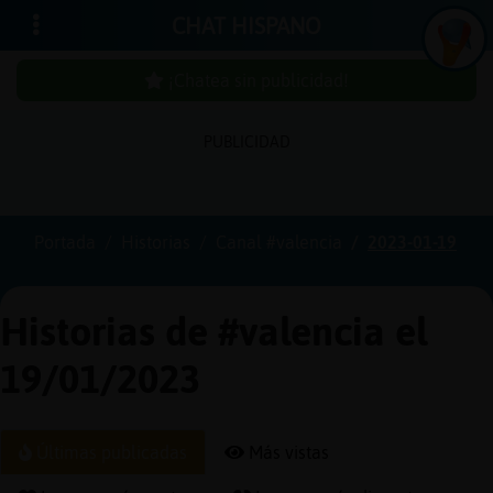
CHAT HISPANO
¡Chatea sin publicidad!
PUBLICIDAD
Iniciar
sesión
Portada
Historias
Canal #valencia
2023-01-19
¡Chatea
sin
Historias de #valencia el
publici
19/01/2023
Crear
Últimas publicadas
Más vistas
una
cuenta