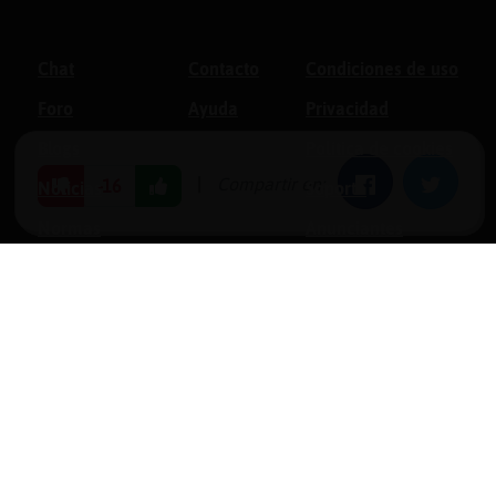
Chat
Contacto
Condiciones de uso
Foro
Ayuda
Privacidad
Blogs
Política de cookies
|
Compartir en:
Facebook
Twitter
-16
Noticias
Soporte
Normas
Anunciantes
Estadísticas
Historias
Tu foro gratis