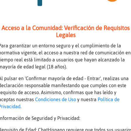
otro con los anuncios del dia
estás de portera
s o menos
Acceso a la Comunidad: Verificación de Requisitos
er
Legales
s k aburrido estás mante
Para garantizar un entorno seguro y el cumplimiento de la
nto o igual q lo es el chat
normativa vigente, el acceso a nuestra red de comunicación en
o de todo
tiempo real está limitado a usuarios que hayan alcanzado la
lo k más la necesidad intrínseca del ser huma
mayoría de edad legal (18 años).
 q mas o el q menos sabe como funciona esto
Al pulsar en 'Confirmar mayoría de edad - Entrar', realizas una
 búsqueda de la felicidad
declaración responsable manifestando que cumples con este
requisito de acceso. Asimismo, confirmas que has leído y
aceptas nuestras
Condiciones de Uso
y nuestra
Política de
da uno lo da su propio uso
Privacidad
.
rrecto
Información de Seguridad y Privacidad:
 tienes un grupo de amigos con los q sueles c
Requisito de Edad: ChatHispano requiere que todos sus usuario