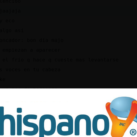
lencioo
jaajaja
y eco
algo asi
oncador: bon día majo
 empiezan a aparecer
 el frio q hace q cueste mas levantarse
s voces en tu cabeza
ke
,un par de personas
o q t ha saludado
 par
5
sssssssssss