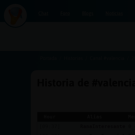
Chat
Foro
Blogs
Noticias
Iniciar
sesión
Portada
Historias
Canal #valencia
2
Historia de #valenc
¡Chatea
sin
publicidad!
Hour
Alias
Me
[09:37]
RanaInteresante
0_
Crear
una