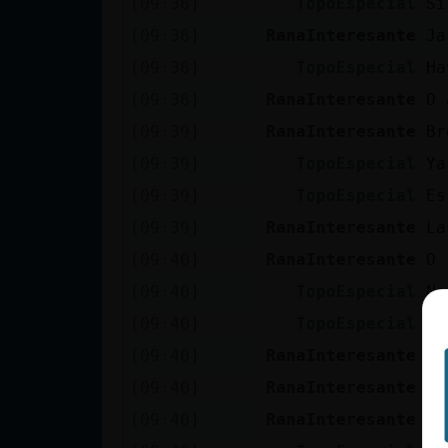
[09:38]
TopoEspecial
Si
cuenta
[09:38]
RanaInteresante
Ja
[09:38]
TopoEspecial
Ha
[09:38]
RanaInteresante
O 
Reservar
[09:39]
RanaInteresante
Br
alias
[09:39]
TopoEspecial
Ya
[09:39]
TopoEspecial
Es
Actualizar
[09:39]
RanaInteresante
La
contraseña
[09:40]
RanaInteresante
O 
[09:40]
TopoEspecial
No
[09:40]
TopoEspecial
Un
Actualizar
[09:40]
RanaInteresante
Un
IP virtual
[09:40]
RanaInteresante
11
[09:40]
RanaInteresante
Ts