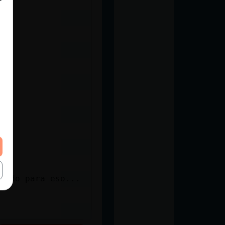
ar
cado para eso...