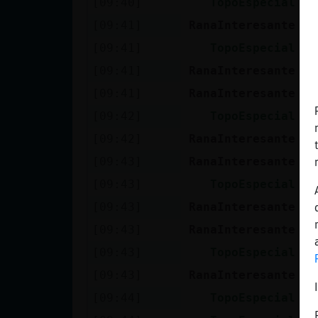
[09:40]
TopoEspecial
Y 
Mis blogs
[09:41]
RanaInteresante
K 
[09:41]
TopoEspecial
Ma
Mis foros
[09:41]
RanaInteresante
Jo
[09:41]
RanaInteresante
Po
[09:42]
TopoEspecial
Ta
Registrar
[09:42]
RanaInteresante
Le
un canal
[09:43]
RanaInteresante
Y 
[09:43]
TopoEspecial
El
[09:43]
RanaInteresante
La
Más
[09:43]
RanaInteresante
;)
gestiones
[09:43]
TopoEspecial
Ca
[09:43]
RanaInteresante
Co
[09:44]
TopoEspecial
Tu