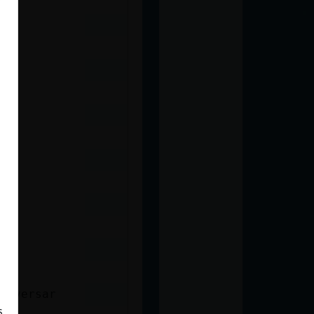
no
onversar
s