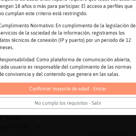
ros anuncian sus necesitades
tengan 18 años o más para participar. El acceso a perfiles que
no cumplan este criterio está restringido.
es q cada uno da su uso
Cumplimiento Normativo: En cumplimiento de la legislación de
 se
servicios de la sociedad de la información, registramos los
 siempre entendi q el chat era algo para habl
datos técnicos de conexión (IP y puerto) por un periodo de 12
meses.
enas
ro parece q no es asi
Responsabilidad: Como plataforma de comunicación abierta,
cada usuario es responsable del cumplimiento de las normas
en su peqeña medida
de convivencia y del contenido que genera en las salas.
rmalmente se escribe...
eno para conversar por escrito
Confirmar mayoría de edad - Entrar
s anuncios supongo q habra qien controle
No cumplo los requisitos - Salir
ul_28Gym, me temo que no est᳠en el lugar indi
n diaaa
esent_1988_ no