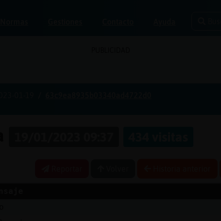
Bus
Normas
Gestiones
Contacto
Ayuda
PUBLICIDAD
023-01-19
63c9ea8935b03340ad4722d0
ia
19/01/2023 09:37
434 visitas
Reportar
Volver
Historia anterior
nsaje
o