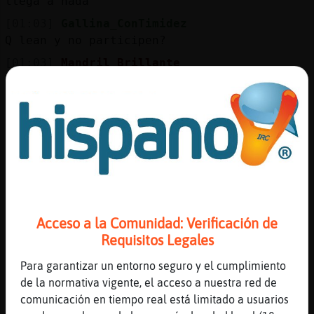
llega a nada
[01:03]
Gallina_ConTimidez
Q lean y no participen?
[01:03]
Mandril_Brillante
sí
[01:03]
Mandril_Brillante
y así pasa la vida
[01:03]
Mandril_Brillante
contemplando la vida de los demás
[01:03]
Mandril_Brillante
o sea, anteponiendo las vidas ajenas a la
suya propia
Acceso a la Comunidad: Verificación de
[01:04]
Mandril_Brillante
Requisitos Legales
todos picamos en eso eh!
Para garantizar un entorno seguro y el cumplimiento
[01:04]
Gallina_ConTimidez
de la normativa vigente, el acceso a nuestra red de
Bueno.. Sonpersonas reales
comunicación en tiempo real está limitado a usuarios