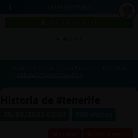
CHAT HISPANO
¡Chatea sin publicidad!
PUBLICIDAD
Iniciar
sesión
Portada
Historias
Canal #tenerife
2023-01-28
63d5cb63781c69094a6a7cd5
¡Chatea
sin
publici
Historia de #tenerife
28/01/2023 01:00
700 visitas
Crear
una
Reportar
Historia anterior
cuenta