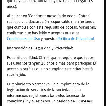
[01:04]
Mandril_Brillante
que hayan alcanzado la mayoría de edad legal (18
no te creas que nosotros nos libramos
años).
[01:04]
Mandril_Brillante
Al pulsar en 'Confirmar mayoría de edad - Entrar',
cuando vemos series, películas, lo que sea
realizas una declaración responsable manifestando
que hagan otros, hacemos exactamente lo
que cumples con este requisito de acceso. Asimismo,
mismo
confirmas que has leído y aceptas nuestras
[01:04]
Gallina_ConTimidez
Condiciones de Uso
y nuestra
Política de Privacidad
.
Yo no soy ni mejor ni peor q nadie
Información de Seguridad y Privacidad:
[01:04]
Mandril_Brillante
en este caso, la diferencia es que sí se
Requisito de Edad: ChatHispano requiere que todos
puede interactuar
sus usuarios tengan 18 años o más para participar. El
acceso a perfiles que no cumplan este criterio está
[01:05]
Gallina_ConTimidez
restringido.
Y no juzgp cada uno sabe lo q quiwre hacer
[01:05]
Mandril_Brillante
Cumplimiento Normativo: En cumplimiento de la
ains, qué profundidad me ha salido
legislación de servicios de la sociedad de la
información, registramos los datos técnicos de
[01:06]
Mandril_Brillante
conexión (IP y puerto) por un periodo de 12 meses.
yo juzgo mucho, aunque procuro hacerlo en