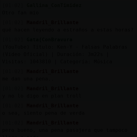
Mis
[01:02]
Gallina_ConTimidez
blogs
Otro fan mio
[01:02]
Mandril_Brillante
qué hacen leyendo a estraños a estas horas?
Mis
[01:02]
Gata{ConBravura
foros
(YouTube) Título: Ken-Y - Falsas Palabras
(Video Oficial) | Duración: 3m22s |
Visitas: 1043810 | Categoría: Música
[01:02]
Mandril_Brillante
Registr
me dan una pena..
un
canal
[01:02]
Mandril_Brillante
y no lo digo en plan troll
[01:02]
Mandril_Brillante
o sea, siento pena de verda
Más
[01:02]
Mandril_Brillante
gestion
pero bueno, una pena pasajera que tampoco