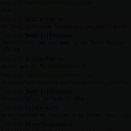
[01:17]
CaballitoDeMar{Especial
Eso
[01:17]
Grillo\Fuerte
me tomo esto como lo que es, un chat, donde 
[01:17]
Mandril}SinLuces
[Grillo\Fuerte] por eso te es facil hablar..
afecta
[01:17]
Grillo\Fuerte
puede que si Mandril}SinLuces
[01:17]
CaballitoDeMar{Especial
https://www.youtube.com/watch?v=mEz-vILa39w
[01:17]
Mandril}SinLuces
Https://youtu.be/Op8nAB_JMkE
[01:17]
Pajaro{Azul
a mi tampoco me conocen y me dicen feo... tu
[01:17]
Raton\Respetable