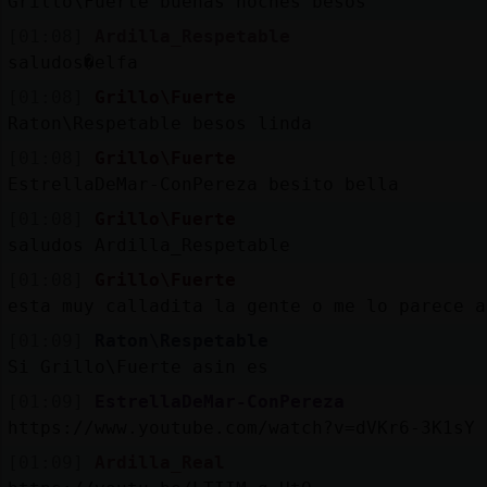
Grillo\Fuerte buenas noches besos
[01:08]
Ardilla_Respetable
saludos�elfa
[01:08]
Grillo\Fuerte
Raton\Respetable besos linda
[01:08]
Grillo\Fuerte
EstrellaDeMar-ConPereza besito bella
[01:08]
Grillo\Fuerte
saludos Ardilla_Respetable
[01:08]
Grillo\Fuerte
esta muy calladita la gente o me lo parece a
[01:09]
Raton\Respetable
Si Grillo\Fuerte asin es
[01:09]
EstrellaDeMar-ConPereza
https://www.youtube.com/watch?v=dVKr6-3K1sY
[01:09]
Ardilla_Real