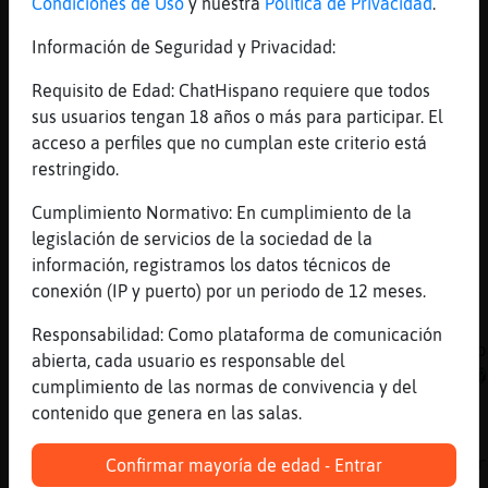
Condiciones de Uso
y nuestra
Política de Privacidad
.
[01:15]
Raton\Respetable
Yo lo he intentado Grillo\Fuerte jaaa
Información de Seguridad y Privacidad:
[01:15]
Libelula{DelMonton
Requisito de Edad: ChatHispano requiere que todos
te he notado que lo decias muy seria
sus usuarios tengan 18 años o más para participar. El
[01:15]
Grillo\Fuerte
acceso a perfiles que no cumplan este criterio está
ups! bueno
restringido.
[01:16]
Mandril}SinLuces
Cumplimiento Normativo: En cumplimiento de la
.... s que se me quitan las ganas
legislación de servicios de la sociedad de la
[01:16]
Libelula{DelMonton
información, registramos los datos técnicos de
sin ja jas
conexión (IP y puerto) por un periodo de 12 meses.
[01:16]
Ardilla_Respetable
Responsabilidad: Como plataforma de comunicación
dos�vecinas�con el ganchillo, y�dice una , o
abierta, cada usuario es responsable del
as�comprao esta�manzanilla, y le�dice se la�
cumplimiento de las normas de convivencia y del
sus�macetas�jajajajajajajajjajaj
contenido que genera en las salas.
[01:16]
Grillo\Fuerte
Libelula{DelMonton de eso se trata el ser ir
Confirmar mayoría de edad - Entrar