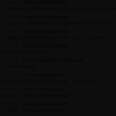
[01:05]
Lobo}ConInquietud
·<{CaballitoDeMar{Especial}> diosa del olimp
[01:05]
Lobo}ConInquietud
·<{EstrellaDeMarFeliz}> buenas noches crack,
[01:05]
Lobo}ConInquietud
·<{Oveja_ConBravura}> bona nit, saludos
[01:05]
Lobo}ConInquietud
asadita muy buenas
[01:05]
EstrellaDeMar-ConPereza
hola Mirian35
[01:05]
EstrellaDeMarFeliz
[Lobo}ConInquietud] hoola, saludines :)
[01:05]
Oveja_ConBravura
Bona nit Lobo}ConInquietud
[01:05]
Lobo}ConInquietud
sonidos buenas noches artisa