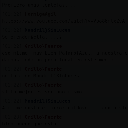
Prefiero unas lentejas....
[01:22]
HormigaAgil
https://www.youtube.com/watch?v=Voo86mlxZvA
[01:22]
Mandril}SinLuces
Se ofender�ella.....?
[01:22]
Grillo\Fuerte
eso mismo, muy bien Pajaro{Azul, a nuestra e
darnos todo un poco igual en este medio
[01:22]
Grillo\Fuerte
no lo creo Mandril}SinLuces
[01:22]
Grillo\Fuerte
si lo mejor es ser uno mismo
[01:22]
Mandril}SinLuces
A mi me gusta el arroz caldoso.... con o sin
[01:23]
Grillo\Fuerte
bien bueno que esta