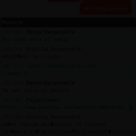
Historia siguiente
R
e
s
e
r
v
a
lia
s
r a
Mensaje
[00:59]
Raton\Respetable
Oju como esta el patio
A
c
tu
a
liz
r
o
n
tr
a
s
e
ñ
a
[00:59]
Ardilla_Respetable
a
c
mojao�por la lluvia
[00:59]
CaballitoDeMar{Especial
Llueve ?
A
c
tu
a
liz
a
ir
tu
a
[00:59]
Raton\Respetable
r IP
v
l
Ya veo tosss pa dentro
[01:00]
Pajaro{Azul
https://www.youtube.com/watch?v=QNJL6nfu__Q
M
is
lo
g
s
[01:00]
Ardilla_Respetable
b
no�el cabron del�vecino ta regando
las�macetas�CaballitoDeMar{Especial�jajajaja