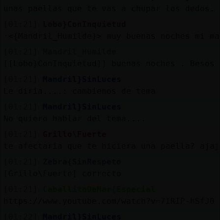
unas paellas que te vas a chupar los dedos.
[01:21]
Lobo}ConInquietud
·<{Mandril_Humilde}> muy buenas noches mi ma
[01:21]
Mandril_Humilde
[[Lobo}ConInquietud]] buenas noches . Besos 
[01:21]
Mandril}SinLuces
Le diria....: cambiemos de tema
[01:21]
Mandril}SinLuces
No quiero hablar del tema....
[01:21]
Grillo\Fuerte
te afectaria que te hiciera una paella? ajaj
[01:21]
Zebra{SinRespeto
[Grillo\Fuerte] correcto
[01:21]
CaballitoDeMar{Especial
https://www.youtube.com/watch?v=7IRIP-hSfJ0
[01:22]
Mandril}SinLuces