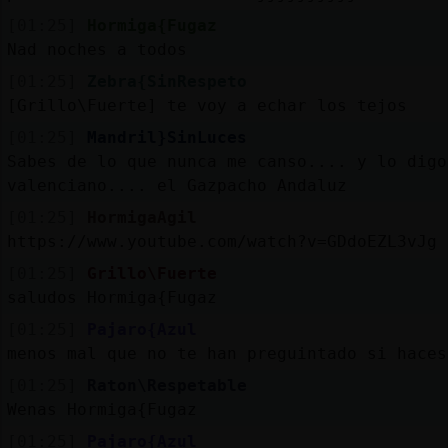
[01:25]
Hormiga{Fugaz
Nad noches a todos
[01:25]
Zebra{SinRespeto
[Grillo\Fuerte] te voy a echar los tejos
[01:25]
Mandril}SinLuces
Sabes de lo que nunca me canso.... y lo digo
valenciano.... el Gazpacho Andaluz
[01:25]
HormigaAgil
https://www.youtube.com/watch?v=GDdoEZL3vJg
[01:25]
Grillo\Fuerte
saludos Hormiga{Fugaz
[01:25]
Pajaro{Azul
menos mal que no te han preguintado si haces
[01:25]
Raton\Respetable
Wenas Hormiga{Fugaz
[01:25]
Pajaro{Azul