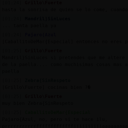
[01:24]
Grillo\Fuerte
hasta la sonrisa de quien se lo come, cuando
[01:24]
Mandril}SinLuces
... tanta paella ya
[01:24]
Pajaro{Azul
[CaballitoDeMar{Especial] entonces no eres p
[01:25]
Grillo\Fuerte
Mandril}SinLuces si pretendes que me altere 
de la paella.... como muchisimas cosas mas a
paella
[01:25]
Zebra{SinRespeto
[Grillo\Fuerte] cocinas bien ?�
[01:25]
Grillo\Fuerte
muy bien Zebra{SinRespeto
[01:25]
CaballitoDeMar{Especial
Pajaro{Azul, no, pero si te hace ilu,
prrrrrrrrrrrfffffffffffffjjjjjjjjjjaaaaaaaaa