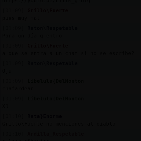
https://youtu.be/LTIIM_g-HtQ
[01:09]
Grillo\Fuerte
pues muy mal
[01:09]
Raton\Respetable
Para un día q entro
[01:09]
Grillo\Fuerte
a que se entra a un chat si no se escribe?
[01:09]
Raton\Respetable
Oju
[01:09]
Libelula{DelMonton
chafardear
[01:09]
Libelula{DelMonton
XD
[01:10]
Rata}Enorme
Grillo\Fuerte no menciones al diablo
[01:10]
Ardilla_Respetable