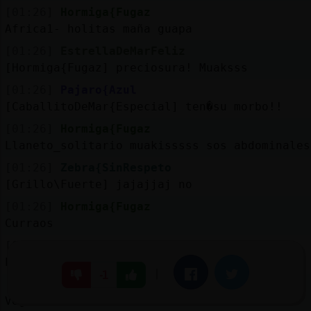
[01:26]
Hormiga{Fugaz
Africa1- holitas maña guapa
[01:26]
EstrellaDeMarFeliz
[Hormiga{Fugaz] preciosura! Muaksss
[01:26]
Pajaro{Azul
[CaballitoDeMar{Especial] ten�su morbo!!
[01:26]
Hormiga{Fugaz
Llaneto_solitario muakisssss sos abdominales
[01:26]
Zebra{SinRespeto
[Grillo\Fuerte] jajajjaj no
[01:26]
Hormiga{Fugaz
Curraos
[01:26]
Ardilla_Respetable
https://www.youtube.com/watch?v=4_s-JeHvmI4
|
Facebook
Twitter
-1
[01:26]
Hormiga{Fugaz
Vega hola muakisss