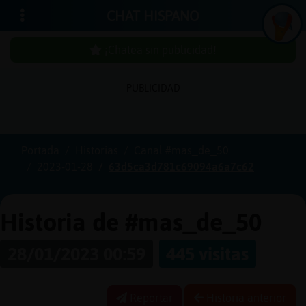
CHAT HISPANO
¡Chatea sin publicidad!
In
ic
ia
r
e
s
ió
n
PUBLICIDAD
s
Portada
Historias
Canal #mas_de_50
¡C
h
a
te
a
in
u
b
lic
id
a
d
2023-01-28
63d5ca3d781c69094a6a7c62
s
p
!
Historia de #mas_de_50
C
r
e
a
r
n
a
u
e
n
ta
28/01/2023 00:59
445 visitas
u
c
Reportar
Historia anterior