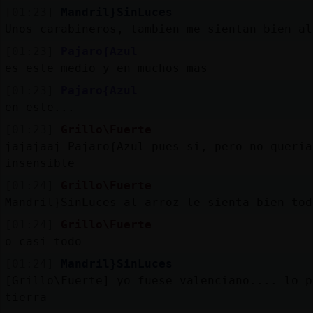
[01:23]
Mandril}SinLuces
Unos carabineros, tambien me sientan bien al
[01:23]
Pajaro{Azul
es este medio y en muchos mas
[01:23]
Pajaro{Azul
en este...
[01:23]
Grillo\Fuerte
jajajaaj Pajaro{Azul pues si, pero no queria
insensible
[01:24]
Grillo\Fuerte
Mandril}SinLuces al arroz le sienta bien tod
[01:24]
Grillo\Fuerte
o casi todo
[01:24]
Mandril}SinLuces
[Grillo\Fuerte] yo fuese valenciano.... lo p
tierra