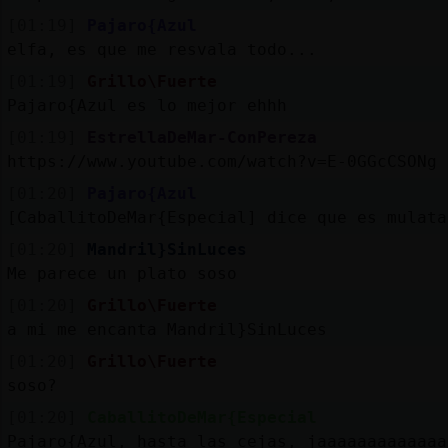
[01:19]
Pajaro{Azul
elfa, es que me resvala todo...
[01:19]
Grillo\Fuerte
Pajaro{Azul es lo mejor ehhh
[01:19]
EstrellaDeMar-ConPereza
https://www.youtube.com/watch?v=E-0GGcCSONg
[01:20]
Pajaro{Azul
[CaballitoDeMar{Especial] dice que es mulata
[01:20]
Mandril}SinLuces
Me parece un plato soso
[01:20]
Grillo\Fuerte
a mi me encanta Mandril}SinLuces
[01:20]
Grillo\Fuerte
soso?
[01:20]
CaballitoDeMar{Especial
Pajaro{Azul, hasta las cejas, jaaaaaaaaaaaaa