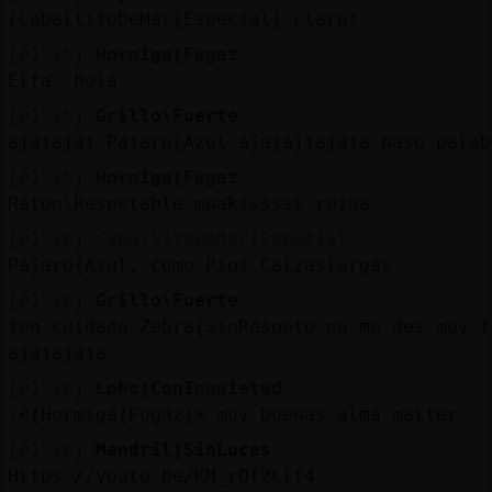
[CaballitoDeMar{Especial] claro!
[01:25]
Hormiga{Fugaz
Elfa- hola
[01:25]
Grillo\Fuerte
ajajajaj Pajaro{Azul ajajajjajaja paso palab
[01:25]
Hormiga{Fugaz
Raton\Respetable muakisssss reina
[01:26]
CaballitoDeMar{Especial
Pajaro{Azul, como Pipi Calzaslargas
[01:26]
Grillo\Fuerte
ten cuidado Zebra{SinRespeto no me des muy f
ajajajaja
[01:26]
Lobo}ConInquietud
·<{Hormiga{Fugaz}> muy buenas alma matter
[01:26]
Mandril}SinLuces
Https://youtu.be/KM_rQf2Llf4