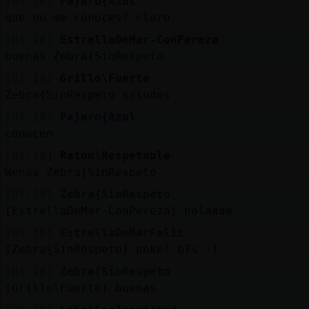
[01:18]
Pajaro{Azul
que no me conoces? claro
[01:18]
EstrellaDeMar-ConPereza
buenas Zebra{SinRespeto
[01:18]
Grillo\Fuerte
Zebra{SinRespeto saludos
[01:18]
Pajaro{Azul
conocen
[01:18]
Raton\Respetable
Wenas Zebra{SinRespeto
[01:18]
Zebra{SinRespeto
[EstrellaDeMar-ConPereza] holaaaa
[01:18]
EstrellaDeMarFeliz
[Zebra{SinRespeto] peke! b7s :)
[01:18]
Zebra{SinRespeto
[Grillo\Fuerte] buenas