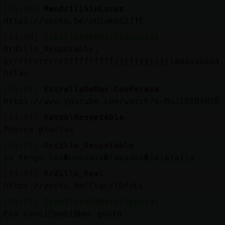
[01:00]
Mandril}SinLuces
M
is
r
o
s
Https://youtu.be/pU2ukeS2JTE
fo
[01:00]
CaballitoDeMar{Especial
Ardilla_Respetable,
prrrrrrrrrrrffffffffffjjjjjjjjjjjjaaaaaaaaa,
R
e
g
s
r
a
r
n
a
n
a
helar
[01:01]
EstrellaDeMar-ConPereza
https://www.youtube.com/watch?v=MuJI8IBYN5E
[01:01]
Raton\Respetable
Pobres plantas
[01:01]
Ardilla_Respetable
yo tengo los�bonsais�tapados�jajajajja
[01:01]
Ardilla_Real
https://youtu.be/CogLrTDfuLc
[01:02]
CaballitoDeMar{Especial
Esa canci󮠴ambi鮠me gusta