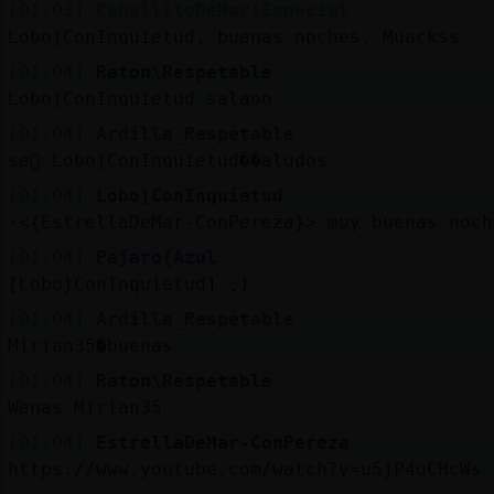
[01:03]
CaballitoDeMar{Especial
Lobo}ConInquietud, buenas noches. Muackss
[01:04]
Raton\Respetable
Lobo}ConInquietud salaoo
[01:04]
Ardilla_Respetable
se񯲠 Lobo}ConInquietud��aludos
[01:04]
Lobo}ConInquietud
·<{EstrellaDeMar-ConPereza}> muy buenas noch
[01:04]
Pajaro{Azul
[Lobo}ConInquietud] ;)
[01:04]
Ardilla_Respetable
Mirian35�buenas
[01:04]
Raton\Respetable
Wenas Mirian35
[01:04]
EstrellaDeMar-ConPereza
https://www.youtube.com/watch?v=u5jP4uCHcWs