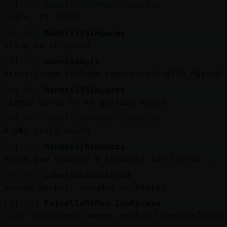
[01:02]
CaballitoDeMar{Especial
Claro, es Sting
[01:02]
Mandril}SinLuces
Sting es un genio
[01:03]
HormigaAgil
https://www.youtube.com/watch?v=mT7A_Mgp5cU
[01:03]
Mandril}SinLuces
Tiempo atras no me gustaba mucho
[01:03]
CaballitoDeMar{Especial
A m�e gusta mucho
[01:03]
Mandril}SinLuces
Hasta que comence a traducir sus letras....
[01:03]
Lobo}ConInquietud
buenas noches, saludos cordiales
[01:03]
EstrellaDeMar-ConPereza
(sir toblerone) buenas noches Lobo}ConInquie