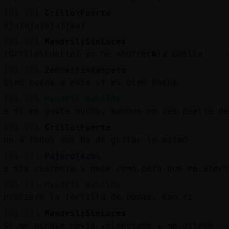
[01:20]
Grillo\Fuerte
ajajajajajajjaaj
[01:20]
Mandril}SinLuces
[Grillo\Fuerte] yo he aborrec�la paella.....
[01:20]
Zebra{SinRespeto
bien buena q esta si es bien hecha
[01:20]
Mandril_Humilde
a mí me gusta mucho, aunque no sea paella de
[01:20]
Grillo\Fuerte
no a todos nos ha de gustar lo mismo
[01:21]
Pajaro{Azul
a mis cuarenta y once como para que me afect
[01:21]
Mandril_Humilde
prefiero la tortilla de papas, eso sí
[01:21]
Mandril}SinLuces
Si me echase novia valenciana y me dijese...