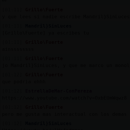
👀
[01:11]
Grillo\Fuerte
y que lees si nadie escribe Mandril}SinLuces
[01:11]
Mandril}SinLuces
[Grillo\Fuerte] ya escribes tu
[01:11]
Grillo\Fuerte
ainssssssss
[01:11]
Grillo\Fuerte
jo Mandril}SinLuces, y que me marco un monol
[01:12]
Grillo\Fuerte
que podria ehhh
[01:12]
EstrellaDeMar-ConPereza
https://www.youtube.com/watch?v=OxbEUmWqwz8
[01:12]
Grillo\Fuerte
pero me gusta mas interactual con los demas
[01:12]
Mandril}SinLuces