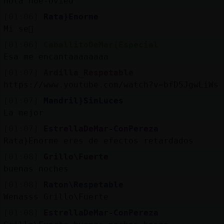
hola noe-ovied
[01:06]
Rata}Enorme
Mi se񯲡
[01:06]
CaballitoDeMar{Especial
Esa me encantaaaaaaaa
[01:07]
Ardilla_Respetable
https://www.youtube.com/watch?v=bfD5JgwLiWs
[01:07]
Mandril}SinLuces
La mejor
[01:07]
EstrellaDeMar-ConPereza
Rata}Enorme eres de efectos retardados
[01:08]
Grillo\Fuerte
buenas noches
[01:08]
Raton\Respetable
Wenasss Grillo\Fuerte
[01:08]
EstrellaDeMar-ConPereza