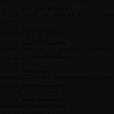
Lobo}ConInquietud pasa jaaaa q te caes
[01:17]
Libelula{DelMonton
te pido perdón, por decir que estaba mirando
cuenta ...
[01:18]
Grillo\Fuerte
Pajaro{Azul y es verdad?
[01:18]
Lobo}ConInquietud
·<{Raton\Respetable}> que han abrillantado e
[01:18]
Libelula{DelMonton
soy un mirón
[01:18]
HormigaAgil
https://www.youtube.com/watch?v=bo_efYhYU2A
[01:18]
Zebra{SinRespeto
ACTION saluda, buenas noches
[01:18]
Raton\Respetable
Caxisss Lobo}ConInquietud