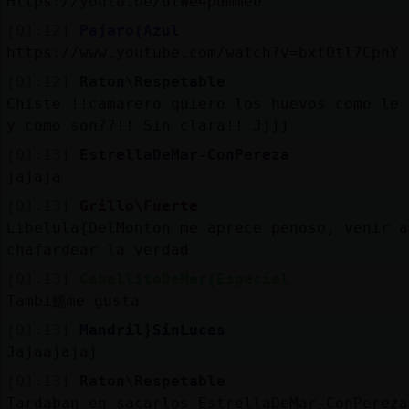
Https://youtu.be/ulWe4pdmmeo
[01:12]
Pajaro{Azul
https://www.youtube.com/watch?v=bxtOtl7CpnY
[01:12]
Raton\Respetable
Chiste !!camarero quiero los huevos como le 
y como son??!! Sin clara!! Jjjj
[01:13]
EstrellaDeMar-ConPereza
jajaja
[01:13]
Grillo\Fuerte
Libelula{DelMonton me aprece penoso, venir a
chafardear la verdad
[01:13]
CaballitoDeMar{Especial
Tambi鮠me gusta
[01:13]
Mandril}SinLuces
Jajaajajaj
[01:13]
Raton\Respetable
Tardaban en sacarlos EstrellaDeMar-ConPereza