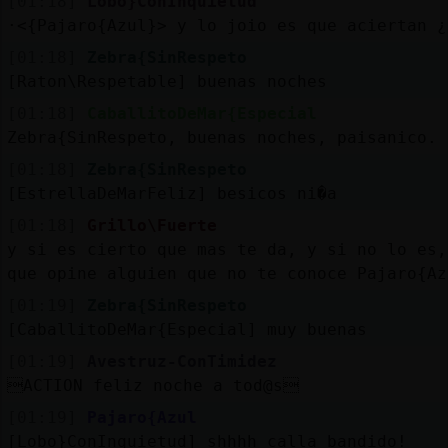
[01:18]
Lobo}ConInquietud
·<{Pajaro{Azul}> y lo joio es que aciertan ¿
[01:18]
Zebra{SinRespeto
[Raton\Respetable] buenas noches
[01:18]
CaballitoDeMar{Especial
Zebra{SinRespeto, buenas noches, paisanico. 
[01:18]
Zebra{SinRespeto
[EstrellaDeMarFeliz] besicos ni�a
[01:18]
Grillo\Fuerte
y si es cierto que mas te da, y si no lo es,
que opine alguien que no te conoce Pajaro{Az
[01:19]
Zebra{SinRespeto
[CaballitoDeMar{Especial] muy buenas
[01:19]
Avestruz-ConTimidez
ACTION feliz noche a tod@s
[01:19]
Pajaro{Azul
[Lobo}ConInquietud] shhhh calla bandido!