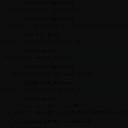
[01:05]
Lobo}ConInquietud
·<{Pajaro{Azul}> muy buenas
[01:05]
Lobo}ConInquietud
·<{Ardilla_Respetable}> buenas noches artist
[01:05]
Ardilla_Real
https://youtu.be/wcRrLspcJiQ
[01:05]
Pajaro{Azul
[Mirian35] buenas noches
[01:05]
Lobo}ConInquietud
·<{Raton\Respetable}> muy buenas
[01:06]
Mandril}SinLuces
Https://youtu.be/8YiH-6U2jcQ
[01:06]
Pajaro{Azul
https://www.youtube.com/watch?
v=GI0OoCrilag&list=PL40rBakK8o5JazHcPJGxePAj
[01:06]
EstrellaDeMar-ConPereza