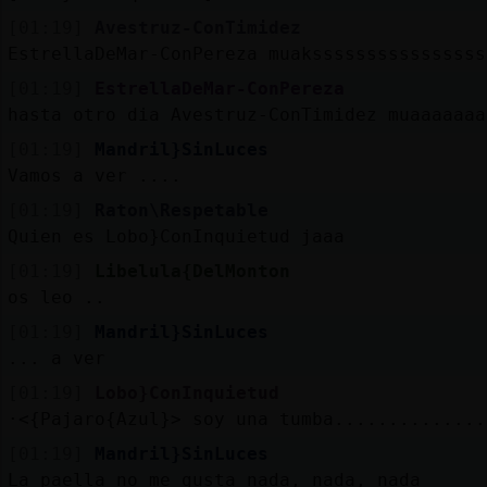
[01:19]
Avestruz-ConTimidez
EstrellaDeMar-ConPereza muakssssssssssssssss
[01:19]
EstrellaDeMar-ConPereza
hasta otro dia Avestruz-ConTimidez muaaaaaaa
[01:19]
Mandril}SinLuces
Vamos a ver ....
[01:19]
Raton\Respetable
Quien es Lobo}ConInquietud jaaa
[01:19]
Libelula{DelMonton
os leo ..
[01:19]
Mandril}SinLuces
... a ver
[01:19]
Lobo}ConInquietud
·<{Pajaro{Azul}> soy una tumba..............
[01:19]
Mandril}SinLuces
La paella no me gusta nada, nada, nada