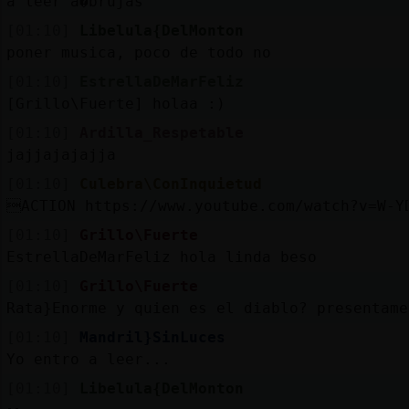
a leer a�brujas
[01:10]
Libelula{DelMonton
poner musica, poco de todo no
[01:10]
EstrellaDeMarFeliz
[Grillo\Fuerte] holaa :)
[01:10]
Ardilla_Respetable
jajjajajajja
[01:10]
Culebra\ConInquietud
ACTION https://www.youtube.com/watch?v=W-Y
[01:10]
Grillo\Fuerte
EstrellaDeMarFeliz hola linda beso
[01:10]
Grillo\Fuerte
Rata}Enorme y quien es el diablo? presentame
[01:10]
Mandril}SinLuces
Yo entro a leer...
[01:10]
Libelula{DelMonton