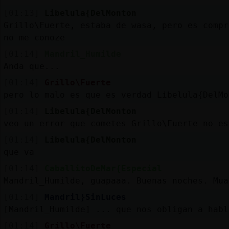
[01:13]
Libelula{DelMonton
Grillo\Fuerte, estaba de wasa, pero es compr
no me conoze
[01:14]
Mandril_Humilde
Anda que...
[01:14]
Grillo\Fuerte
pero lo malo es que es verdad Libelula{DelMo
[01:14]
Libelula{DelMonton
veo un error que cometes Grillo\Fuerte no es
[01:14]
Libelula{DelMonton
que va
[01:14]
CaballitoDeMar{Especial
Mandril_Humilde, guapaaa. Buenas noches. Mua
[01:14]
Mandril}SinLuces
[Mandril_Humilde] ... que nos obligan a habl
[01:14]
Grillo\Fuerte