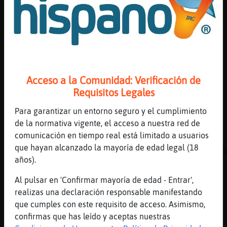
[[Raton\Respetable]] buenas noches
[01:15]
Ardilla_Real
https://youtu.be/HO8VLF_1W0o
[01:15]
Mandril}SinLuces
A mi no me hace flata que me empuje nadie a 
Acceso a la Comunidad: Verificación de
[01:15]
Mandril}SinLuces
Requisitos Legales
Cojo carrerilla....
[01:15]
Mandril}SinLuces
Para garantizar un entorno seguro y el cumplimiento
Jajajaajj
de la normativa vigente, el acceso a nuestra red de
comunicación en tiempo real está limitado a usuarios
[01:15]
Grillo\Fuerte
que hayan alcanzado la mayoría de edad legal (18
Libelula{DelMonton tampoco me conoces, si no
años).
ironia es lo mio
[01:15]
Mandril}SinLuces
Al pulsar en 'Confirmar mayoría de edad - Entrar',
Pero es que....
realizas una declaración responsable manifestando
que cumples con este requisito de acceso. Asimismo,
[01:15]
Grillo\Fuerte
confirmas que has leído y aceptas nuestras
pero nueno.....