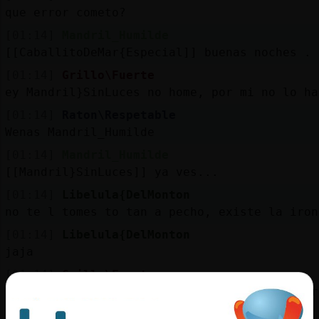
que error cometo?
[01:14]
Mandril_Humilde
[[CaballitoDeMar{Especial]] buenas noches . 
[01:14]
Grillo\Fuerte
ey Mandril}SinLuces no home, por mi no lo ha
[01:14]
Raton\Respetable
Wenas Mandril_Humilde
[01:14]
Mandril_Humilde
[[Mandril}SinLuces]] ya ves...
[01:14]
Libelula{DelMonton
no te l tomes to tan a pecho, existe la iron
[01:14]
Libelula{DelMonton
jaja
[01:14]
Grillo\Fuerte
solo pretendia que hubiera buen ambiente y r
[01:14]
Mandril_Humilde