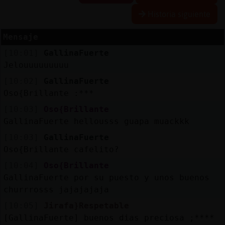
Historia siguiente
Mensaje
Reserva
[10:01]
GallinaFuerte
alias
Jelouuuuuuuuu
[10:02]
GallinaFuerte
Oso{Brillante :***
Actuali
[10:03]
Oso{Brillante
contras
GallinaFuerte hellousss guapa muackkk
[10:03]
GallinaFuerte
Oso{Brillante cafelito?
Actuali
[10:04]
Oso{Brillante
IP
GallinaFuerte por su puesto y unos buenos
virtual
churrrosss jajajajaja
[10:05]
Jirafa}Respetable
[GallinaFuerte] buenos dias preciosa ;****