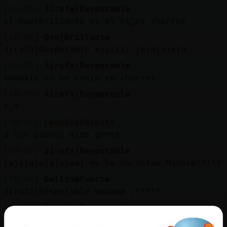
Mis
[10:05]
Jirafa}Respetable
blogs
el Oso{Brillante es el ni񯠬os churros
[10:05]
Oso{Brillante
Jirafa}Respetable xiiiiii jajajajaja
Mis
[10:05]
Jirafa}Respetable
foros
todavia no he comio yo churros
[10:05]
Jirafa}Respetable
>_<
Registr
[10:07]
LeonSinRespeto
un
a los buenos diar gente
canal
[10:07]
Jirafa}Respetable
jajajajajajajaaj me ha encantao Manolo!!!!!
[10:07]
GallinaFuerte
Jirafa}Respetable muaaaa ;*****
Más
gestion
[10:07]
Jirafa}Respetable
[LeonSinRespeto] omeeeeeeee