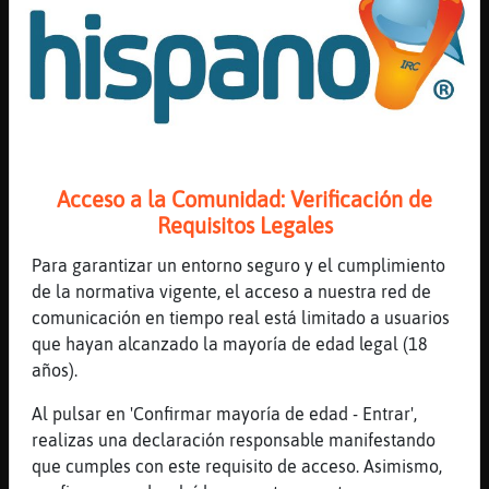
[10:07]
LeonSinRespeto
hola Jirafa}Respetable miarma gud mornin
[10:07]
Jirafa}Respetable
gurmornin miarma
[10:07]
LeonSinRespeto
xD
Acceso a la Comunidad: Verificación de
[10:07]
LeonSinRespeto
Requisitos Legales
GallinaFuerte, buenor dias boquerona
[10:08]
Jirafa}Respetable
Para garantizar un entorno seguro y el cumplimiento
[QuieroChat723] xDDDDDDDDDDDDDDDDDDDD
de la normativa vigente, el acceso a nuestra red de
comunicación en tiempo real está limitado a usuarios
[10:08]
Jirafa}Respetable
que hayan alcanzado la mayoría de edad legal (18
qu頣rack
años).
[10:08]
LeonSinRespeto
estudiante24, pero apartate
Al pulsar en 'Confirmar mayoría de edad - Entrar',
realizas una declaración responsable manifestando
[10:08]
Jirafa}Respetable
que cumples con este requisito de acceso. Asimismo,
me piro