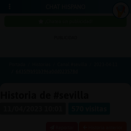
CHAT HISPANO
¡Chatea sin publicidad!
PUBLICIDAD
Iniciar
sesión
Portada
Historias
Canal #sevilla
2023-04-11
6435f9b91b396a0dd023578d
¡Chatea
sin
publici
Historia de #sevilla
11/04/2023 10:01
570 visitas
Crear
una
Reportar
Historia anterior
cuenta