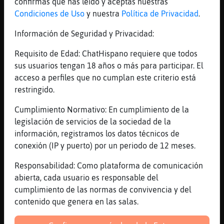
confirmas que has leído y aceptas nuestras
[10:08]
Jirafa}Respetable
Condiciones de Uso
y nuestra
Política de Privacidad
.
chaoooooo
Información de Seguridad y Privacidad:
[10:08]
LeonSinRespeto
ya te va?
Requisito de Edad: ChatHispano requiere que todos
[10:08]
LeonSinRespeto
sus usuarios tengan 18 años o más para participar. El
oju
acceso a perfiles que no cumplan este criterio está
restringido.
[10:09]
LeonSinRespeto
q se cuenta la gente?
Cumplimiento Normativo: En cumplimiento de la
[10:09]
Oso{Brillante
legislación de servicios de la sociedad de la
LeonSinRespeto buenos d�
información, registramos los datos técnicos de
conexión (IP y puerto) por un periodo de 12 meses.
[10:09]
LeonSinRespeto
Oso{Brillante, buenor dias miarma
Responsabilidad: Como plataforma de comunicación
[10:09]
LeonSinRespeto
abierta, cada usuario es responsable del
q tal
cumplimiento de las normas de convivencia y del
contenido que genera en las salas.
[10:10]
Oso{Brillante
Bien aki esperando a la pelirroja k traiga