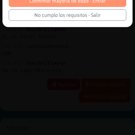
Confirmar mayoría de edad - Entrar
los xurros k SA ido sin traerlos grrrrr
[10:10]
LeonSinRespeto
No cumplo los requisitos - Salir
q poca verguenza
[10:11]
Oso{Brillante
Si si total ainsss
[10:11]
LeonSinRespeto
xDD
[10:11]
Oso{Brillante
Ya la coger頪ajajaja
Reportar
Historia anterior
Historia siguiente
PUBLICIDAD