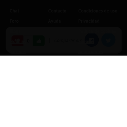
Chat
Contacto
Condiciones de uso
Foro
Ayuda
Privacidad
Blogs
Política de cookies
|
Compartir en:
Facebook
Twitter
0
Noticias
Soporte
Normas
Anunciantes
Estadísticas
Historias
Tu foro gratis