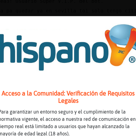
nea3! Usuario Super V.I.P. del bot.
ca pa quedar ya en sevilla toi solo tengo cit
amos tarde juntos en dos hermanas
quedar ya hab priv tengo citio en sevilla
sa cervecita dinerito hab priv
s
quedar ya toi solo tengo citio hab priv
 jovencito guapo
 viso
Acceso a la Comunidad: Verificación de Requisitos
sevilla o cerca toi solo quedar ya ?? Nervión
Legales
Para garantizar un entorno seguro y el cumplimiento de la
s
normativa vigente, el acceso a nuestra red de comunicación en
28 años Moreno ojos verde guapo busco quedar 
tiempo real está limitado a usuarios que hayan alcanzado la
cerca tengo citio
mayoría de edad legal (18 años).