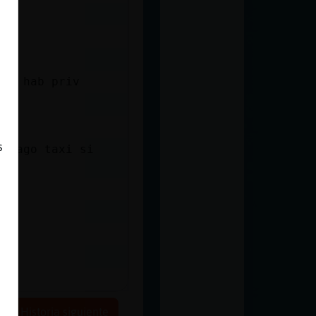
cas hab priv
s
e pago taxi si
Historia siguiente