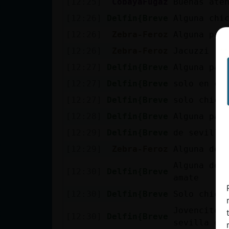
[12:25]
CobayaFugaz
Buenas ate
cuenta
[12:26]
Delfin{Breve
Alguna chi
[12:26]
Zebra-Feroz
Alguna pas
[12:26]
Zebra-Feroz
Jacuzzi
Reservar
[12:27]
Delfin{Breve
Alguna pa 
alias
[12:27]
Delfin{Breve
solo en ca
[12:27]
Delfin{Breve
solo chica
Actualizar
[12:28]
Delfin{Breve
Alguna pa 
contraseña
[12:29]
Delfin{Breve
de sevilla
[12:29]
Zebra-Feroz
Alguna del
Alguna de 
[12:30]
Delfin{Breve
Actualizar
amate
IP virtual
[12:30]
Delfin{Breve
Solo chica
Jovencito 
[12:30]
Delfin{Breve
sevilla o 