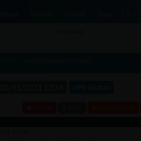
Bus
Normas
Gestiones
Contacto
Ayuda
PUBLICIDAD
3-03-20
64190708ca8d8853591bb3cf
20/03/2023 12:24
499 visitas
Reportar
Volver
Historia anterior
esta tarde