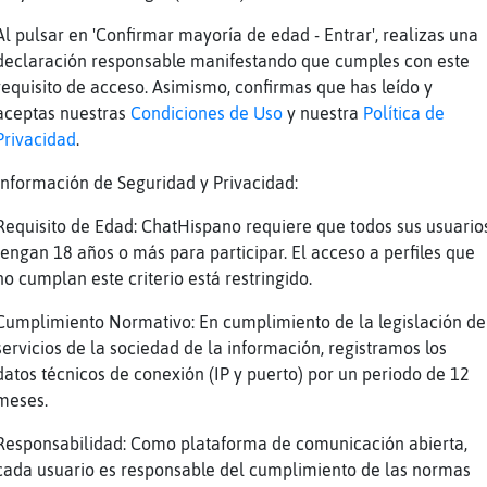
Al pulsar en 'Confirmar mayoría de edad - Entrar', realizas una
declaración responsable manifestando que cumples con este
requisito de acceso. Asimismo, confirmas que has leído y
sada
aceptas nuestras
Condiciones de Uso
y nuestra
Política de
quedar ya toi solo tengo citio de sevilla chi
Privacidad
.
Información de Seguridad y Privacidad:
ón los arcos cerró amate tiro línea
Requisito de Edad: ChatHispano requiere que todos sus usuario
a pa quedar ya sevilla toi solo tengo citio l
tengan 18 años o más para participar. El acceso a perfiles que
no cumplan este criterio está restringido.
api
Cumplimiento Normativo: En cumplimiento de la legislación de
zperazion tienez
servicios de la sociedad de la información, registramos los
s no importa edad ni físico hab priv
datos técnicos de conexión (IP y puerto) por un periodo de 12
te xurra por eso
meses.
ve no tengo churra, zoy mujer
Responsabilidad: Como plataforma de comunicación abierta,
cada usuario es responsable del cumplimiento de las normas
Reportar
Volver
Historia anterior