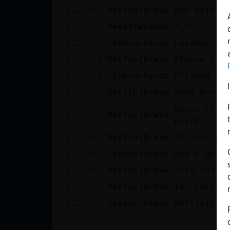
Mis blogs
[12:30]
Delfin{Breve
Hab priv
[12:31]
AvestruzAzul
*_*
[12:32]
Zebra-Feroz
Casadox ca
Mis foros
[12:32]
Delfin{Breve
Alguna pa 
[12:32]
Zebra-Feroz
Privado
[12:32]
Delfin{Breve
zona Nervi
Registrar
Busco chic
un canal
[12:33]
Delfin{Breve
kiere
[12:33]
Delfin{Breve
28 años gu
[12:33]
Caiman\Suave
Mae k deze
Más
gestiones
[12:33]
Delfin{Breve
solo chica
[12:33]
Delfin{Breve
Toi calien
[12:34]
Caiman\Suave
Delfin{Bre