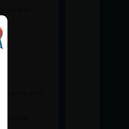
io hab priv
 los arcos cerró
ya chica de