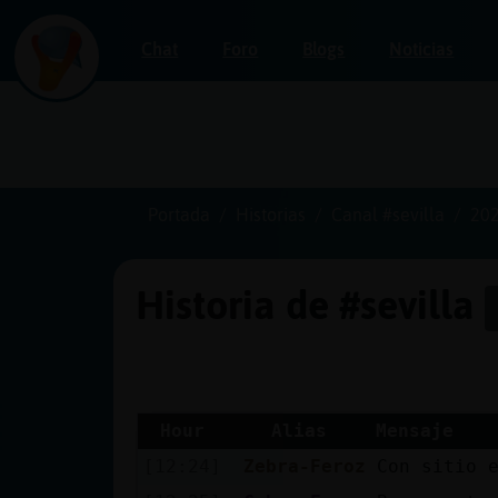
Chat
Foro
Blogs
Noticias
Iniciar
sesión
Portada
Historias
Canal #sevilla
202
Historia de #sevilla
¡Chatea
sin
publicidad!
Hour
Alias
Mensaje
[12:24]
Zebra-Feroz
Con sitio 
Crear
una