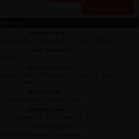
Historia siguiente
Mensaje
Reserva
[12:11]
Cobaya}Suave
alias
Dildacos_26 ábrele pv a Perro}Verde
[12:11]
Lince-Especial
Buenas
Actuali
[12:11]
CabraInsufrible
contras
Buenas PajaroElocuente! Usuario Super
V.I.P. del bot.
[12:11]
Perro}Verde
Actuali
[Cobaya}Suave] ya te vale
IP
[12:11]
Cobaya}Suave
virtual
Perro}Verde y me lo abre a mi
[12:11]
Lince-Especial
PajaroElocuente: holaaaaa