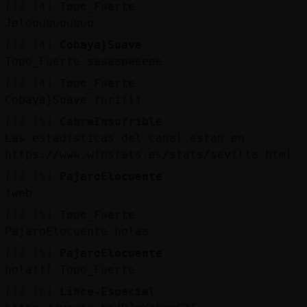
[12:14]
Topo_Fuerte
Jelouuuuuuuuu
[12:14]
Cobaya}Suave
Topo_Fuerte saaaapeeeee
[12:14]
Topo_Fuerte
Cobaya}Suave furiiii
[12:15]
CabraInsufrible
Las estadisticas del canal estan en
https://www.winstats.es/stats/sevilla.html
[12:15]
PajaroElocuente
!web
[12:15]
Topo_Fuerte
PajaroElocuente holaa
[12:15]
PajaroElocuente
hola!!! Topo_Fuerte
[12:16]
Lince-Especial