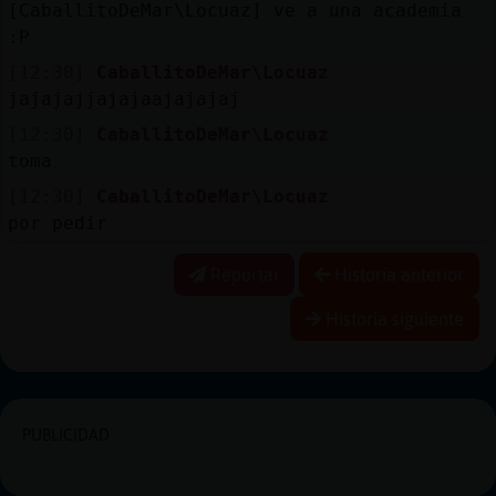
[CaballitoDeMar\Locuaz] ve a una academia
:P
[12:30]
CaballitoDeMar\Locuaz
jajajajjajajaajajajaj
[12:30]
CaballitoDeMar\Locuaz
toma
[12:30]
CaballitoDeMar\Locuaz
por pedir
Reportar
Historia anterior
Historia siguiente
PUBLICIDAD