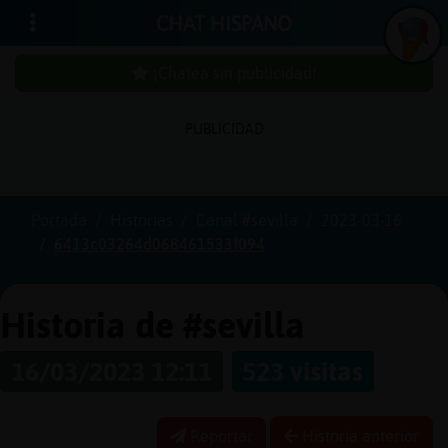
CHAT HISPANO
¡Chatea sin publicidad!
PUBLICIDAD
Iniciar
sesión
Portada
Historias
Canal #sevilla
2023-03-16
6413c03264d068461533f094
¡Chatea
sin
publici
Historia de #sevilla
16/03/2023 12:11
523 visitas
Crear
una
Reportar
Historia anterior
cuenta