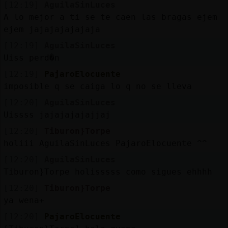
[12:19]
AguilaSinLuces
A lo mejor a ti se te caen las bragas ejem
ejem jajajajajajaja
[12:19]
AguilaSinLuces
Uiss perd�n
[12:19]
PajaroElocuente
imposible q se caiga lo q no se lleva
[12:20]
AguilaSinLuces
Uissss jajajajajajjaj
[12:20]
Tiburon}Torpe
holiii AguilaSinLuces PajaroElocuente ^^
[12:20]
AguilaSinLuces
Tiburon}Torpe holisssss como sigues ehhhh
[12:20]
Tiburon}Torpe
ya wena+
[12:20]
PajaroElocuente