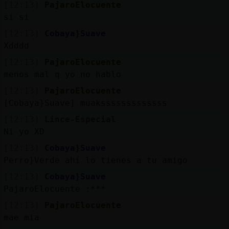
[12:13]
PajaroElocuente
si si
[12:13]
Cobaya}Suave
Xdddd
[12:13]
PajaroElocuente
menos mal q yo no hablo
[12:13]
PajaroElocuente
[Cobaya}Suave] muaksssssssssssss
[12:13]
Lince-Especial
Ni yo XD
[12:13]
Cobaya}Suave
Perro}Verde ahí lo tienes a tu amigo
[12:13]
Cobaya}Suave
PajaroElocuente :***
[12:13]
PajaroElocuente
mae mia