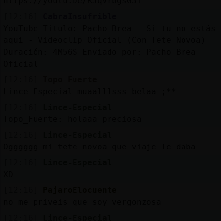
https://youtu.be/RJqVrbgsG3I
[12:16]
CabraInsufrible
YouTube Titulo: Pacho Brea - Si tu no estás
aquí - Videoclip Oficial (Con Tete Novoa)
Duración: 4M56S Enviado por: Pacho Brea
Oficial
[12:16]
Topo_Fuerte
Lince-Especial muaalllsss belaa ;**
[12:16]
Lince-Especial
Topo_Fuerte: holaaa preciosa
[12:16]
Lince-Especial
Ogggggg mi tete novoa que viaje le daba
[12:16]
Lince-Especial
XD
[12:16]
PajaroElocuente
no me priveis que soy vergonzosa
[12:16]
Lince-Especial