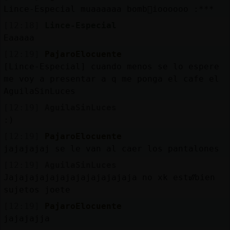
Lince-Especial muaaaaaa bomb󮠭ioooooo :***
[12:18]
Lince-Especial
Eaaaaa
[12:19]
PajaroElocuente
[Lince-Especial] cuando menos se lo espere
me voy a presentar a q me ponga el cafe el
AguilaSinLuces
[12:19]
AguilaSinLuces
:)
[12:19]
PajaroElocuente
jajajajaj se le van al caer los pantalones
[12:19]
AguilaSinLuces
Jajajajajajajajajajajajaja no xk estᮠbien
sujetos joete
[12:19]
PajaroElocuente
jajajajja