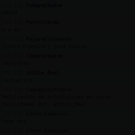
Mis
[12:11]
Cobaya}Suave
blogs
Xdddd
[12:11]
Perro}Verde
y a mi
Mis
[12:11]
PajaroElocuente
foros
[Lince-Especial] hola bonita
[12:11]
Cobaya}Suave
Jajajajaj
Registr
[12:12]
Grillo_Real
un
.actualiza
canal
[12:12]
CabraInsufrible
Realización de estadísticas en curso.
Solicitadas por: Grillo_Real.
[12:12]
Lince-Especial
Más
Vaya dos
gestion
[12:12]
Lince-Especial