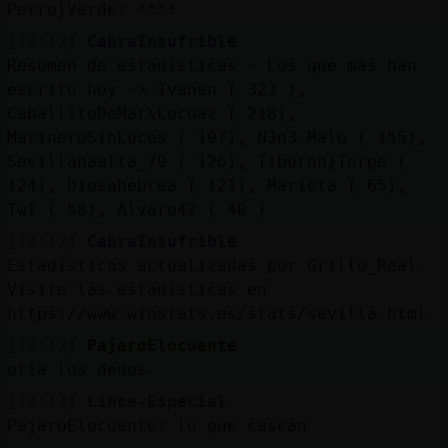
Perro}Verde: ****
[12:12]
CabraInsufrible
Resumen de estadísticas - Los que más han
escrito hoy -> Ivanen ( 323 ),
CaballitoDeMar\Locuaz ( 218),
MarineroSinLuces ( 197), N3n3-Malo ( 155),
Sevillanaalta_79 ( 126), Tiburon}Torpe (
124), Diosahebrea ( 121), Marieta ( 65),
TwT ( 58), Alvaro42 ( 40 )
[12:12]
CabraInsufrible
Estadísticas actualizadas por Grillo_Real.
Visite las estadísticas en
https://www.winstats.es/stats/sevilla.html
[12:12]
PajaroElocuente
otia los dedos
[12:13]
Lince-Especial
PajaroElocuente: lo que cascan