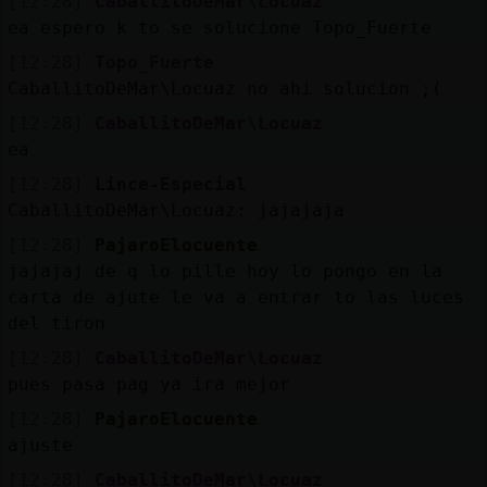
[12:28]
CaballitoDeMar\Locuaz
ea espero k to se solucione Topo_Fuerte
[12:28]
Topo_Fuerte
CaballitoDeMar\Locuaz no ahi solucion ;(
[12:28]
CaballitoDeMar\Locuaz
ea
[12:28]
Lince-Especial
CaballitoDeMar\Locuaz: jajajaja
[12:28]
PajaroElocuente
jajajaj de q lo pille hoy lo pongo en la
carta de ajute le va a entrar to las luces
del tiron
[12:28]
CaballitoDeMar\Locuaz
pues pasa pag ya ira mejor
[12:28]
PajaroElocuente
ajuste
[12:28]
CaballitoDeMar\Locuaz