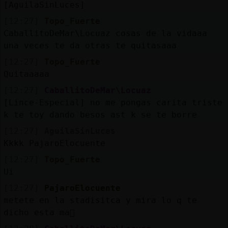
[AguilaSinLuces]
[12:27]
Topo_Fuerte
CaballitoDeMar\Locuaz cosas de la vidaaa
una veces te da otras te quitasaaa
[12:27]
Topo_Fuerte
Quitaaaaa
[12:27]
CaballitoDeMar\Locuaz
[Lince-Especial] no me pongas carita triste
k te toy dando besos ast k se te borre
[12:27]
AguilaSinLuces
Kkkk PajaroElocuente
[12:27]
Topo_Fuerte
Ui
[12:27]
PajaroElocuente
metete en la stadisitca y mira lo q te
dicho esta ma񡮡