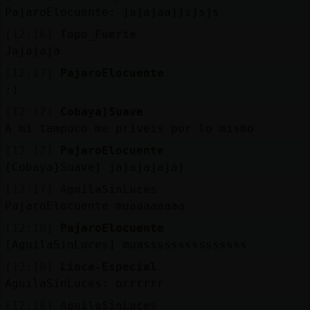
PajaroElocuente: jajajaajjsjsjs
[12:16]
Topo_Fuerte
Jajajaja
[12:17]
PajaroElocuente
:)
[12:17]
Cobaya}Suave
A mi tampoco me priveis por lo mismo
[12:17]
PajaroElocuente
[Cobaya}Suave] jajajajajaj
[12:17]
AguilaSinLuces
PajaroElocuente muaaaaaaaa
[12:18]
PajaroElocuente
[AguilaSinLuces] muasssssssssssssss
[12:18]
Lince-Especial
AguilaSinLuces: prrrrrr
[12:18]
AguilaSinLuces