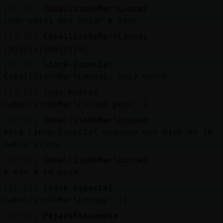
[12:26]
CaballitoDeMar\Locuaz
como estas hoy mejor k ayer
[12:26]
CaballitoDeMar\Locuaz
jajajjajjaajajjaj
[12:26]
Lince-Especial
CaballitoDeMar\Locuaz: hola ehhhh
[12:27]
Topo_Fuerte
CaballitoDeMar\Locuaz peor :(
[12:27]
CaballitoDeMar\Locuaz
hola Lince-Especial muaaaaa nos dias no te
habia visto
[12:27]
CaballitoDeMar\Locuaz
y eso k te pasa
[12:27]
Lince-Especial
CaballitoDeMar\Locuaz: :(
[12:27]
PajaroElocuente