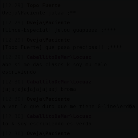
[12:29]
Topo_Fuerte
Oveja\Paciente jolaa ;**
[12:29]
Oveja\Paciente
[Lince-Especial] jelou guapaaaa ;****
[12:29]
Oveja\Paciente
[Topo_Fuerte] que pasa preciosa!! ;****
[12:29]
CaballitoDeMar\Locuaz
abe si me das clases k soy mu malo
escriviendo
[12:30]
CaballitoDeMar\Locuaz
jajajajajajajajaaj broma
[12:30]
Oveja\Paciente
a ver lo que duro que me tiene G-lineᠰerd�a
[12:30]
CaballitoDeMar\Locuaz
lo k soy escribiendo es verda
[12:30]
Oveja\Paciente