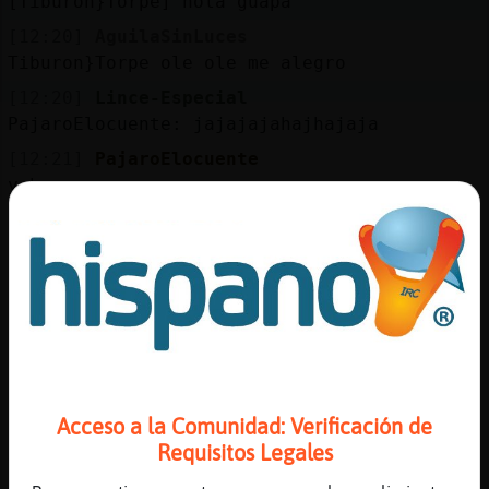
[Tiburon}Torpe] hola guapa
[12:20]
AguilaSinLuces
Tiburon}Torpe ole ole me alegro
[12:20]
Lince-Especial
PajaroElocuente: jajajajahajhajaja
[12:21]
PajaroElocuente
y hoy q comemos
[12:22]
AguilaSinLuces
Pues........... Carne al ajillo con patatas
kieres jajaja
[12:22]
PajaroElocuente
yo como eso antes de ayer
[12:22]
PajaroElocuente
comi
Acceso a la Comunidad: Verificación de
[12:22]
AguilaSinLuces
Requisitos Legales
Jajajaja pos hoy otra vez eaa