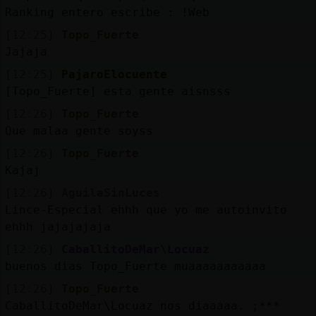
Ranking entero escribe : !Web
[12:25]
Topo_Fuerte
Jajaja
[12:25]
PajaroElocuente
[Topo_Fuerte] esta gente aisnsss
[12:26]
Topo_Fuerte
Que malaa gente soyss
[12:26]
Topo_Fuerte
Kajaj
[12:26]
AguilaSinLuces
Lince-Especial ehhh que yo me autoinvito
ehhh jajajajaja
[12:26]
CaballitoDeMar\Locuaz
buenos dias Topo_Fuerte muaaaaaaaaaaa
[12:26]
Topo_Fuerte
CaballitoDeMar\Locuaz nos diaaaaa. ;***