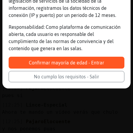
legislación de servicios de la sociedad de la
mira no me lo digas dos veces
información, registramos los datos técnicos de
[12:24]
Lince-Especial
conexión (IP y puerto) por un periodo de 12 meses.
Jajajajajjs
Responsabilidad: Como plataforma de comunicación
[12:24]
PajaroElocuente
abierta, cada usuario es responsable del
q pillo direccion lagartolandia
cumplimiento de las normas de convivencia y del
[12:24]
PajaroElocuente
contenido que genera en las salas.
een o,o
Confirmar mayoría de edad - Entrar
[12:24]
Lince-Especial
Nena cuando haga bien tiempo te tengo que
No cumplo los requisitos - Salir
invitar aquí , ay un sitio espectacular
[12:24]
PajaroElocuente
pues si
[12:25]
Lince-Especial
Ahora te mando un vídeo verás que chulo
[12:25]
PajaroElocuente
y nos ponemos puas