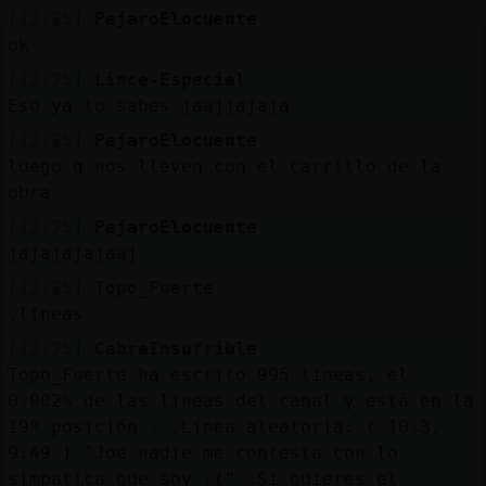
[12:25]
PajaroElocuente
ok
[12:25]
Lince-Especial
Eso ya lo sabes jaajjajaja
[12:25]
PajaroElocuente
luego q nos lleven con el carrillo de la
obra
[12:25]
PajaroElocuente
jajajajajaaj
[12:25]
Topo_Fuerte
.lineas
[12:25]
CabraInsufrible
Topo_Fuerte ha escrito 995 líneas, el
0.002% de las lineas del canal y está en la
19º posición . .Línea aleatoria: ( 10.3.
9:49 ) "Joe nadie me contesta con lo
simpatica que soy :(" .Si quieres el