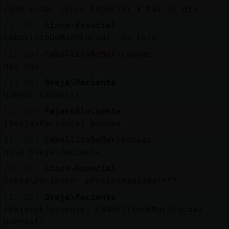
como estas Lince-Especial k tal el dia
[12:28]
Lince-Especial
CaballitoDeMar\Locuaz: de lujo
[12:28]
CaballitoDeMar\Locuaz
hay hay
[12:28]
Oveja\Paciente
buenas tardesss
[12:29]
PajaroElocuente
[Oveja\Paciente] buenas
[12:29]
CaballitoDeMar\Locuaz
hola Oveja\Paciente
[12:29]
Lince-Especial
Oveja\Paciente: preciosaaaaaaa****
[12:29]
Oveja\Paciente
[PajaroElocuente] CaballitoDeMar\Locuaz
buenas!!