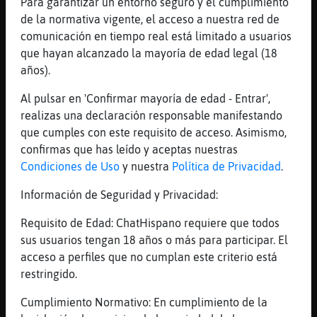
[12:22]
PajaroElocuente
Para garantizar un entorno seguro y el cumplimiento
paso
de la normativa vigente, el acceso a nuestra red de
comunicación en tiempo real está limitado a usuarios
[12:22]
PajaroElocuente
que hayan alcanzado la mayoría de edad legal (18
taba x llamar a mi madre jaajaj y q me haga
años).
la comida
[12:23]
Topo_Fuerte
Al pulsar en 'Confirmar mayoría de edad - Entrar',
Tiburon}Torpe muaáaaaaa ;**
realizas una declaración responsable manifestando
que cumples con este requisito de acceso. Asimismo,
[12:23]
Tiburon}Torpe
confirmas que has leído y aceptas nuestras
O.oЕ(Ճ1^v^Ճ3)Topo_Fuerte(Ճ1^v^Ճ3)հo.O
Condiciones de Uso
y nuestra
Política de Privacidad
.
muackkss bonita
[12:23]
Lince-Especial
Información de Seguridad y Privacidad:
Yo solomillo a la salsa
Requisito de Edad: ChatHispano requiere que todos
[12:23]
PajaroElocuente
sus usuarios tengan 18 años o más para participar. El
[Lince-Especial] eso me gusta mas
acceso a perfiles que no cumplan este criterio está
[12:23]
Lince-Especial
restringido.
PajaroElocuente: vente ajjajja
Cumplimiento Normativo: En cumplimiento de la
[12:24]
PajaroElocuente