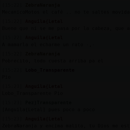
[15:22]
ZebraNaranja
MecanicoMotos el café .. no te saltes movida
[15:22]
Anguila{Letal
Bueno que ni se me pasa por la cabeza, que a
[15:22]
Anguila{Letal
A mamarla el echarme un rato -,-
[15:22]
ZebraNaranja
Pobrecito, todo cuesta arriba pa el
[15:22]
Lobo_Transparente
Pio
[15:23]
Anguila{Letal
Lobo_Transparente Pio
[15:23]
Pez}Transparente
[Anguila{Letal] pues poco a poco
[15:23]
Anguila{Letal
ZebraNaranja y encima malito, tu Dios me est