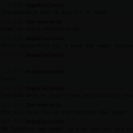
[15:18]
Anguila{Letal
ZebraNaranja Ome no discuti ni nada
[15:19]
ZebraNaranja
Como si fuera necesario xd
[15:19]
Anguila{Letal
Pez}Transparente si, y tuve que oagar encima
[15:19]
Anguila{Letal
-,-
[15:19]
Anguila{Letal
Pagar*
[15:19]
Anguila{Letal
ZebraNaranja yo espero que sea cualquier mie
[15:19]
ZebraNaranja
Por esa cara fea si que tendrías que pagar.
[15:19]
Anguila{Letal
Me tendrias que pagar tu a mi por ver esa ca