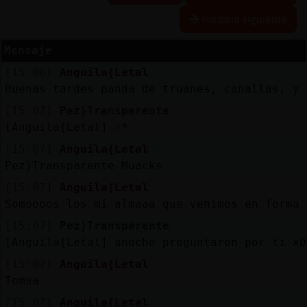
Historia siguiente
R
e
s
e
r
v
a
lia
s
r a
Mensaje
[15:06]
Anguila{Letal
Buenas tardes panda de truanes, canallas, y 
A
c
tu
a
liz
r
o
n
tr
a
s
e
ñ
a
[15:07]
Pez}Transparente
a
c
[Anguila{Letal] :*
[15:07]
Anguila{Letal
Pez}Transparente Muacks
A
c
tu
a
liz
a
ir
tu
a
[15:07]
Anguila{Letal
r IP
v
l
Somoooos los mi almaaa que venimos en forma 
[15:07]
Pez}Transparente
[Anguila{Letal] anoche preguntaron por ti xD
M
is
lo
g
s
[15:07]
Anguila{Letal
b
Tomaa
[15:07]
Anguila{Letal