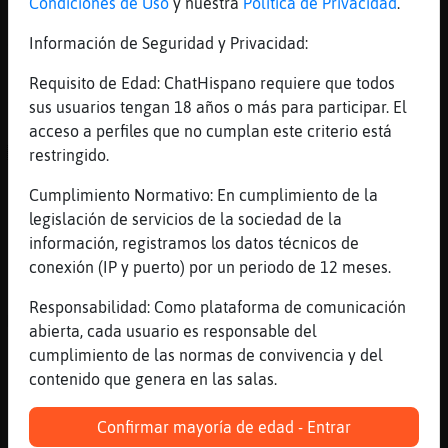
Condiciones de Uso
y nuestra
Política de Privacidad
.
[15:26]
Anguila{Letal
Jajajajajajajajajajajajajaja
Información de Seguridad y Privacidad:
[15:26]
Pez}Transparente
Requisito de Edad: ChatHispano requiere que todos
xD
sus usuarios tengan 18 años o más para participar. El
[15:26]
Pez}Transparente
acceso a perfiles que no cumplan este criterio está
ACTION saca la pistola xD
restringido.
[15:26]
ZebraNaranja
Cumplimiento Normativo: En cumplimiento de la
No te come la lengua Nadir
legislación de servicios de la sociedad de la
[15:26]
ZebraNaranja
información, registramos los datos técnicos de
nadie*
conexión (IP y puerto) por un periodo de 12 meses.
[15:26]
Anguila{Letal
Responsabilidad: Como plataforma de comunicación
Madre la matapajaros
abierta, cada usuario es responsable del
[15:26]
ZebraNaranja
cumplimiento de las normas de convivencia y del
asi estamos … llama a la tóxica
contenido que genera en las salas.
[15:26]
Pez}Transparente
Confirmar mayoría de edad - Entrar
jaajajajaj