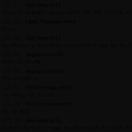
[15:33]
ZebraNaranja
JirafaElocuente no es cuestión del dibujo es
[15:34]
Lobo_Transparente
Jeje
[15:34]
ZebraNaranja
Yo me voy a escribir una palabra que ha escr
[15:34]
Anguila{Letal
Dilo ya donde
[15:34]
Anguila{Letal
Dilooooooooo
[15:34]
Pez}Transparente
yo tengo un tatuje
[15:34]
Pez}Transparente
en la mu񥣡
[15:35]
ZebraNaranja
Anguila{Letal no que me dices que te tiro la