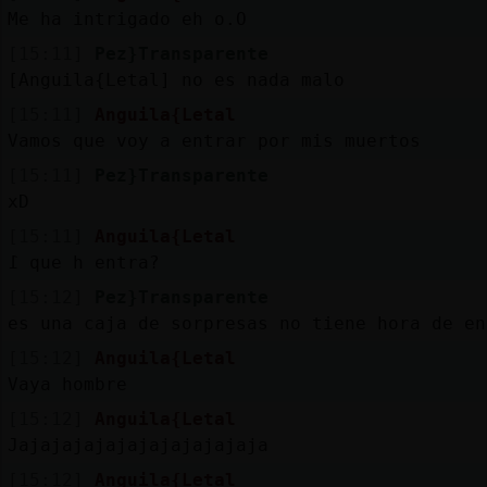
Me ha intrigado eh o.O
[15:11]
Pez}Transparente
[Anguila{Letal] no es nada malo
[15:11]
Anguila{Letal
Vamos que voy a entrar por mis muertos
[15:11]
Pez}Transparente
xD
[15:11]
Anguila{Letal
߁ que h entra?
[15:12]
Pez}Transparente
es una caja de sorpresas no tiene hora de en
[15:12]
Anguila{Letal
Vaya hombre
[15:12]
Anguila{Letal
Jajajajajajajajajajajaja
[15:12]
Anguila{Letal