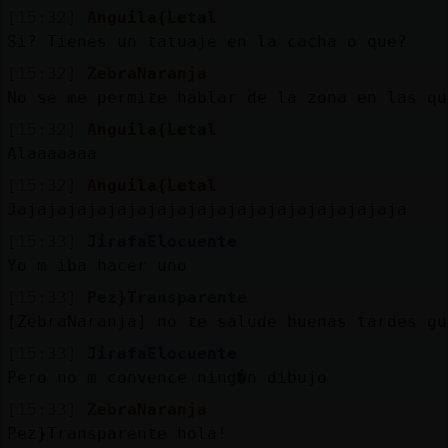
[15:32]
Anguila{Letal
Si? Tienes un tatuaje en la cacha o que?
[15:32]
ZebraNaranja
No se me permite hablar de la zona en las qu
[15:32]
Anguila{Letal
Alaaaaaaa
[15:32]
Anguila{Letal
Jajajajajajajajajajajajajajajajajajajaja
[15:33]
JirafaElocuente
Yo m iba hacer uno
[15:33]
Pez}Transparente
[ZebraNaranja] no te salude buenas tardes gu
[15:33]
JirafaElocuente
Pero no m convence ning�n dibujo
[15:33]
ZebraNaranja
Pez}Transparente hola!