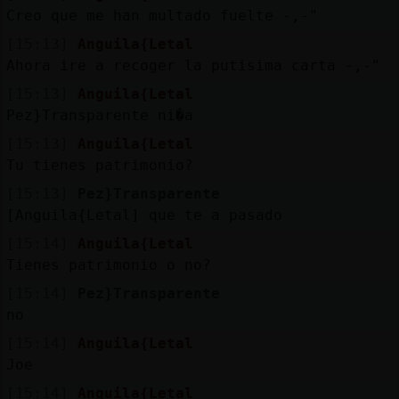
Creo que me han multado fuelte -,-"
[15:13]
Anguila{Letal
Ahora ire a recoger la putisima carta -,-"
[15:13]
Anguila{Letal
Pez}Transparente ni�a
[15:13]
Anguila{Letal
Tu tienes patrimonio?
[15:13]
Pez}Transparente
[Anguila{Letal] que te a pasado
[15:14]
Anguila{Letal
Tienes patrimonio o no?
[15:14]
Pez}Transparente
no
[15:14]
Anguila{Letal
Joe
[15:14]
Anguila{Letal