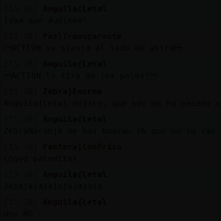
[15:38]
Anguila{Letal
Iyaa que dueleee!
[15:38]
Pez}Transparente
ACTION se sienta al lado de akira
[15:38]
Anguila{Letal
ACTION le tira de los pelos!
[15:38]
Zebra}Enorme
Anguila{Letal déjate, que hoy me ha pasado e
[15:38]
Anguila{Letal
ZebraNaranja me has buscao eh que no lo vas 
[15:38]
Pantera}ConPrisa
coged palomitas
[15:38]
Anguila{Letal
Jajajajajajajajajaja
[15:38]
Anguila{Letal
Hoy NO