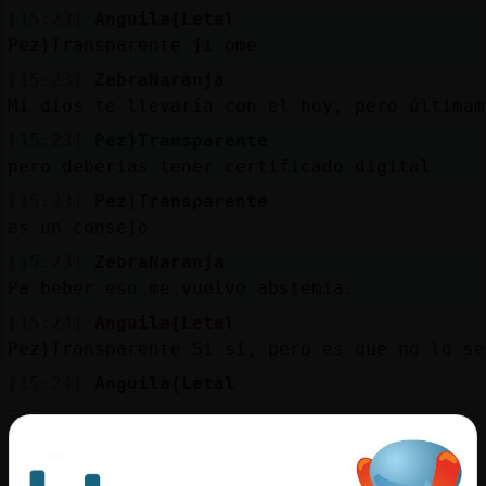
[15:23]
Anguila{Letal
Pez}Transparente ji ome
[15:23]
ZebraNaranja
Mi dios te llevaría con el hoy, pero últimam
[15:23]
Pez}Transparente
pero deberias tener certificado digital
[15:23]
Pez}Transparente
es un consejo
[15:23]
ZebraNaranja
Pa beber eso me vuelvo abstemia.
[15:24]
Anguila{Letal
Pez}Transparente Si si, pero es que no lo se
[15:24]
Anguila{Letal
-,-
[15:24]
Pez}Transparente
[morenito_30] te hemos leido :)