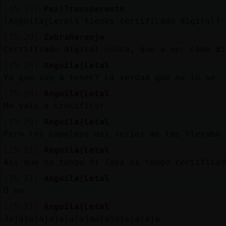
[15:19]
Pez}Transparente
[Anguila{Letal] tienes certificado digital?
[15:20]
ZebraNaranja
Certificado digital nunca, que a ver cómo di
[15:20]
Anguila{Letal
Yo que voy a tener? La verdad que no lo se
[15:20]
Anguila{Letal
Me vais a crucificar
[15:20]
Anguila{Letal
Pero los papeleos asi serios me los llevaba 
[15:21]
Anguila{Letal
Asi que no tengo ni idea si tengo certificad
[15:21]
Anguila{Letal
O no
[15:21]
Anguila{Letal
Jajajajajajajajajaajajajajajaja