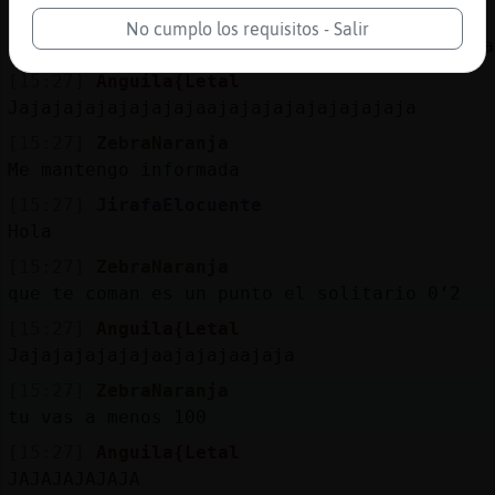
[15:27]
Anguila{Letal
No cumplo los requisitos - Salir
ZebraNaranja Que sabras tu lo que me comen a
[15:27]
Anguila{Letal
Jajajajajajajajajaajajajajajajajajaja
[15:27]
ZebraNaranja
Me mantengo informada
[15:27]
JirafaElocuente
Hola
[15:27]
ZebraNaranja
que te coman es un punto el solitario 0’2
[15:27]
Anguila{Letal
Jajajajajajajaajajajaajaja
[15:27]
ZebraNaranja
tu vas a menos 100
[15:27]
Anguila{Letal
JAJAJAJAJAJA