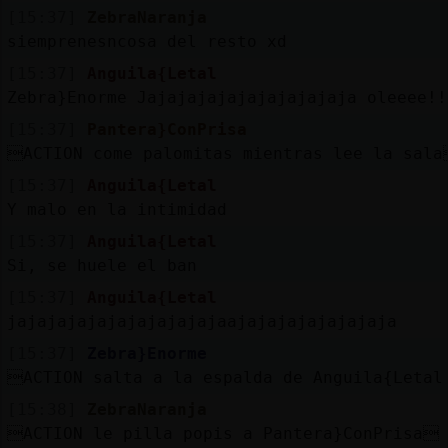
[15:37]
ZebraNaranja
siemprenesncosa del resto xd
[15:37]
Anguila{Letal
Zebra}Enorme Jajajajajajajajajajaja oleeee!!
[15:37]
Pantera}ConPrisa
ACTION come palomitas mientras lee la sal
[15:37]
Anguila{Letal
Y malo en la intimidad
[15:37]
Anguila{Letal
Si, se huele el ban
[15:37]
Anguila{Letal
jajajajajajajajajajajaajajajajajajajaja
[15:37]
Zebra}Enorme
ACTION salta a la espalda de Anguila{Letal
[15:38]
ZebraNaranja
ACTION le pilla popis a Pantera}ConPrisa