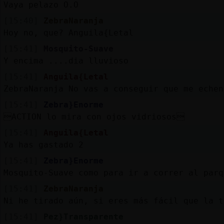
Vaya pelazo O.O
[15:40]
ZebraNaranja
Hoy no, que? Anguila{Letal
[15:41]
Mosquito-Suave
Y encima ....dia lluvioso
[15:41]
Anguila{Letal
ZebraNaranja No vas a conseguir que me echen
[15:41]
Zebra}Enorme
ACTION lo mira con ojos vidriosos
[15:41]
Anguila{Letal
Ya has gastado 2
[15:41]
Zebra}Enorme
Mosquito-Suave como para ir a correr al parq
[15:41]
ZebraNaranja
Ni he tirado aún, si eres más fácil que la t
[15:41]
Pez}Transparente