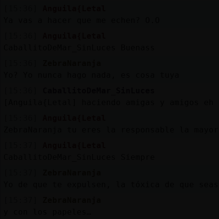
[15:36]
Anguila{Letal
Ya vas a hacer que me echen? O.O
[15:36]
Anguila{Letal
CaballitoDeMar_SinLuces Buenass
[15:36]
ZebraNaranja
Yo? Yo nunca hago nada, es cosa tuya
[15:36]
CaballitoDeMar_SinLuces
[Anguila{Letal] haciendo amigas y amigos eh 
[15:36]
Anguila{Letal
ZebraNaranja tu eres la responsable la mayor
[15:37]
Anguila{Letal
CaballitoDeMar_SinLuces Siempre
[15:37]
ZebraNaranja
Yo de que te expulsen, la tóxica de que seas
[15:37]
ZebraNaranja
y con los papeles…