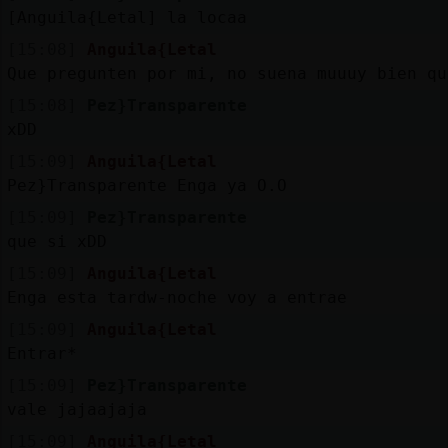
[Anguila{Letal] la locaa
[15:08]
Anguila{Letal
Que pregunten por mi, no suena muuuy bien qu
[15:08]
Pez}Transparente
xDD
[15:09]
Anguila{Letal
Pez}Transparente Enga ya O.O
[15:09]
Pez}Transparente
que si xDD
[15:09]
Anguila{Letal
Enga esta tardw-noche voy a entrae
[15:09]
Anguila{Letal
Entrar*
[15:09]
Pez}Transparente
vale jajaajaja
[15:09]
Anguila{Letal