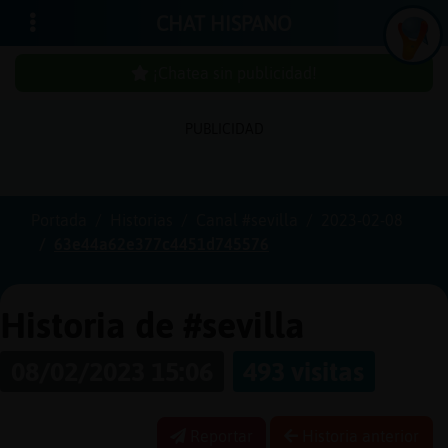
CHAT HISPANO
¡Chatea sin publicidad!
In
ic
ia
r
e
s
ió
n
PUBLICIDAD
s
Portada
Historias
Canal #sevilla
2023-02-08
¡C
h
a
te
a
in
u
b
lic
id
a
d
63e44a62e377c4451d745576
s
p
!
Historia de #sevilla
C
r
e
a
r
n
a
u
e
n
ta
08/02/2023 15:06
493 visitas
u
c
Reportar
Historia anterior