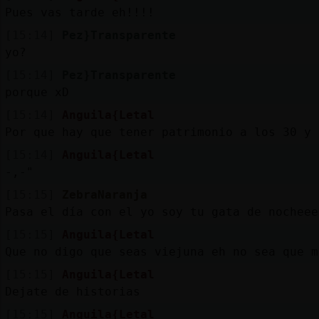
Pues vas tarde eh!!!!
[15:14]
Pez}Transparente
yo?
[15:14]
Pez}Transparente
porque xD
[15:14]
Anguila{Letal
Por que hay que tener patrimonio a los 30 y 
[15:14]
Anguila{Letal
-,-"
[15:15]
ZebraNaranja
Pasa el día con el yo soy tu gata de nocheee
[15:15]
Anguila{Letal
Que no digo que seas viejuna eh no sea que m
[15:15]
Anguila{Letal
Dejate de historias
[15:15]
Anguila{Letal