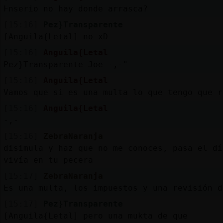
߅nserio no hay donde arrasca?
[15:16]
Pez}Transparente
[Anguila{Letal] no xD
[15:16]
Anguila{Letal
Pez}Transparente Joe -,-"
[15:16]
Anguila{Letal
Vamos que si es una multa lo que tengo que r
[15:16]
Anguila{Letal
-,-
[15:16]
ZebraNaranja
disimula y haz que no me conoces, pasa el dí
vivía en tu pecera
[15:17]
ZebraNaranja
Es una multa, los impuestos y una revisión d
[15:17]
Pez}Transparente
[Anguila{Letal] pero una mukta de que