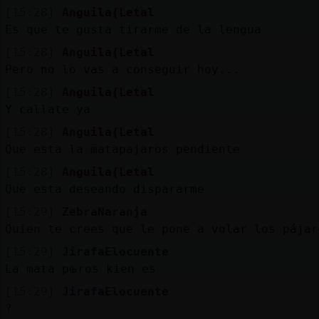
[15:28]
Anguila{Letal
Es que te gusta tirarme de la lengua
[15:28]
Anguila{Letal
Pero no lo vas a conseguir hoy...
[15:28]
Anguila{Letal
Y callate ya
[15:28]
Anguila{Letal
Que esta la matapajaros pendiente
[15:28]
Anguila{Letal
Que esta deseando dispararme
[15:29]
ZebraNaranja
Quien te crees que le pone a volar los pájar
[15:29]
JirafaElocuente
La mata p᪡ros kien es
[15:29]
JirafaElocuente
?