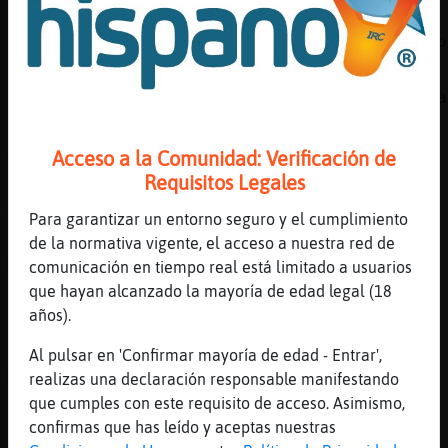
[15:24]
Anguila{Letal
ZebraNaranja Tu Dios no me quiere ni de lejo
[15:24]
ZebraNaranja
Has hablado y ya nos has vuelto abstenías, a
[15:25]
ZebraNaranja
Anguila{Letal no me suena que tengamos esas 
Acceso a la Comunidad: Verificación de
Requisitos Legales
[15:25]
Anguila{Letal
Jajajajajajajajajajajajajajajajajajaja
Para garantizar un entorno seguro y el cumplimiento
[15:25]
Anguila{Letal
de la normativa vigente, el acceso a nuestra red de
Me voy a callar
comunicación en tiempo real está limitado a usuarios
que hayan alcanzado la mayoría de edad legal (18
[15:25]
ZebraNaranja
años).
Conmigo siempre ere callaitooooooo
[15:26]
ZebraNaranja
Al pulsar en 'Confirmar mayoría de edad - Entrar',
Mudditto
realizas una declaración responsable manifestando
que cumples con este requisito de acceso. Asimismo,
[15:26]
Anguila{Letal
confirmas que has leído y aceptas nuestras
Si, es que me come la lengua el gato