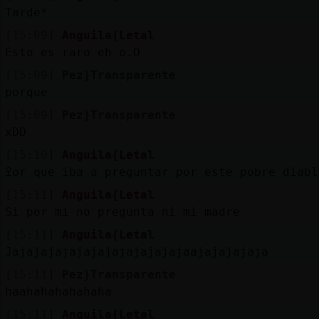
Tarde*
[15:09]
Anguila{Letal
Esto es raro eh o.O
[15:09]
Pez}Transparente
porque
[15:09]
Pez}Transparente
xDD
[15:10]
Anguila{Letal
ߐor que iba a preguntar por este pobre diabl
[15:11]
Anguila{Letal
Si por mi no pregunta ni mi madre
[15:11]
Anguila{Letal
Jajajajajajajajajajajajajaajajajajaja
[15:11]
Pez}Transparente
haahahahahahaha
[15:11]
Anguila{Letal