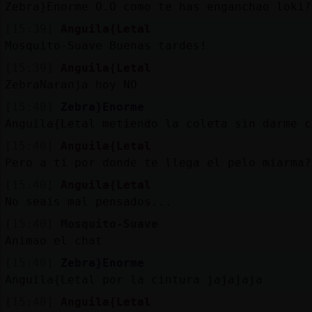
Zebra}Enorme O.O como te has enganchao loki?
[15:39]
Anguila{Letal
Mosquito-Suave Buenas tardes!
[15:39]
Anguila{Letal
ZebraNaranja hoy NO
[15:40]
Zebra}Enorme
Anguila{Letal metiendo la coleta sin darme c
[15:40]
Anguila{Letal
Pero a ti por donde te llega el pelo miarma?
[15:40]
Anguila{Letal
No seais mal pensados...
[15:40]
Mosquito-Suave
Animao el chat
[15:40]
Zebra}Enorme
Anguila{Letal por la cintura jajajaja
[15:40]
Anguila{Letal