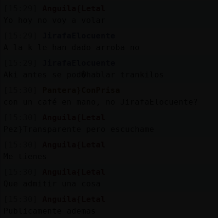
[15:29]
Anguila{Letal
Yo hoy no voy a volar
[15:29]
JirafaElocuente
A la k le han dado arroba no
[15:29]
JirafaElocuente
Aki antes se pod�hablar trankilos
[15:30]
Pantera}ConPrisa
con un café en mano, no JirafaElocuente?
[15:30]
Anguila{Letal
Pez}Transparente pero escuchame
[15:30]
Anguila{Letal
Me tienes
[15:30]
Anguila{Letal
Que admitir una cosa
[15:30]
Anguila{Letal
Publicamente ademas