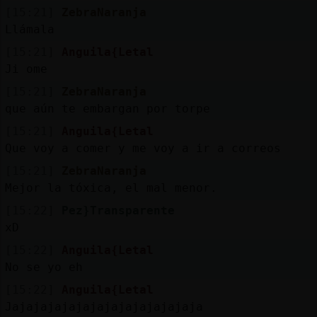
[15:21]
ZebraNaranja
Llámala
[15:21]
Anguila{Letal
Ji ome
[15:21]
ZebraNaranja
que aún te embargan por torpe
[15:21]
Anguila{Letal
Que voy a comer y me voy a ir a correos
[15:21]
ZebraNaranja
Mejor la tóxica, el mal menor.
[15:22]
Pez}Transparente
xD
[15:22]
Anguila{Letal
No se yo eh
[15:22]
Anguila{Letal
Jajajajajajajajajajajajajaja