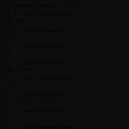
Pez}Transparente por mi? O.o
M
is
r
o
s
[15:08]
Pez}Transparente
fo
sisi xDD
[15:08]
Anguila{Letal
Ostias
R
e
g
s
r
a
r
n
a
n
a
[15:08]
Anguila{Letal
O.O
[15:08]
Anguila{Letal
Enga ya O.O
[15:08]
Pez}Transparente
si xDD
[15:08]
Anguila{Letal
Pero para bien o mal?
[15:08]
Anguila{Letal
O.o
[15:08]
Pez}Transparente