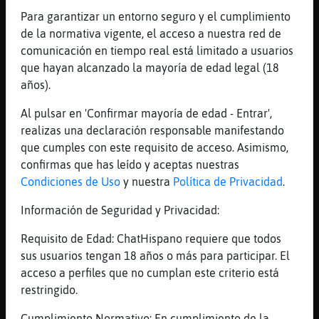
Ese tabulador Elefante-ConPereza xD
Para garantizar un entorno seguro y el cumplimiento
de la normativa vigente, el acceso a nuestra red de
[23:27]
Elefante-ConPereza
comunicación en tiempo real está limitado a usuarios
funciona de arte
que hayan alcanzado la mayoría de edad legal (18
[23:27]
Zebra_Naranja
años).
zzzzzzzzzzzzzzzz
Al pulsar en 'Confirmar mayoría de edad - Entrar',
[23:28]
Caracol{ConPrisa
realizas una declaración responsable manifestando
Hoy con el frio no cojes la verde?
que cumples con este requisito de acceso. Asimismo,
[23:28]
Elefante-ConPereza
confirmas que has leído y aceptas nuestras
Caracol{ConPrisa hoy me he traido el piolin
Condiciones de Uso
y nuestra
Política de Privacidad
.
pal curro
Información de Seguridad y Privacidad:
[23:28]
Caracol{ConPrisa
Jeje
Requisito de Edad: ChatHispano requiere que todos
[23:28]
Caracol{ConPrisa
sus usuarios tengan 18 años o más para participar. El
Normal
acceso a perfiles que no cumplan este criterio está
restringido.
[23:28]
Jirafa-Letal
Elefante-ConPereza hace mucho frio eh
Cumplimiento Normativo: En cumplimiento de la