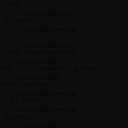
mujeres...
[23:25]
Pantera_Elocuente
nada bonita
[23:25]
Pinguino{ConPereza
21,22,23,24
[23:25]
Pantera_Elocuente
gracias Pinguino{ConPereza
[23:26]
Tiburon-Agil
kien va x el galisport?? yo 29años
[23:26]
Jirafa-Letal
Ardilla{ConPereza si
[23:26]
Pinguino{ConPereza
Es por aportar
[23:26]
Pinguino{ConPereza
Jajajajaja
[23:26]
Jirafa-Letal