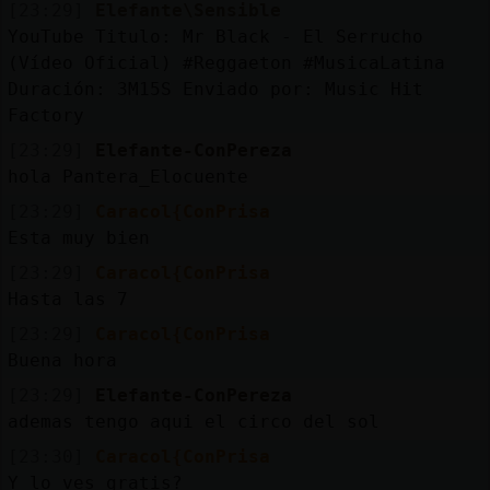
[23:29]
Elefante\Sensible
YouTube Titulo: Mr Black - El Serrucho
(Vídeo Oficial) #Reggaeton #MusicaLatina
Duración: 3M15S Enviado por: Music Hit
Factory
[23:29]
Elefante-ConPereza
hola Pantera_Elocuente
[23:29]
Caracol{ConPrisa
Esta muy bien
[23:29]
Caracol{ConPrisa
Hasta las 7
[23:29]
Caracol{ConPrisa
Buena hora
[23:29]
Elefante-ConPereza
ademas tengo aqui el circo del sol
[23:30]
Caracol{ConPrisa
Y lo ves gratis?