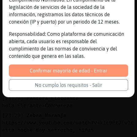
[23:29]
Elefante-ConPereza
legislación de servicios de la sociedad de la
weno yo solo tengo que salir a hacer la
información, registramos los datos técnicos de
ronda cada dos horas
conexión (IP y puerto) por un periodo de 12 meses.
[23:29]
Pantera_Elocuente
Responsabilidad: Como plataforma de comunicación
hoy aqui se nota menos el frio
abierta, cada usuario es responsable del
[23:29]
Caracol{ConPrisa
cumplimiento de las normas de convivencia y del
Yo visto un pinguino en mi baño
contenido que genera en las salas.
[23:29]
Elefante-ConPereza
Confirmar mayoría de edad - Entrar
jajajja
[23:29]
Elefante-ConPereza
No cumplo los requisitos - Salir
y a las 7 pa casa
[23:29]
Pantera_Elocuente
hola Elefante-ConPereza
[23:29]
Zebra_Naranja
https://www.youtube.com/watch?v=kIc9PtJEw1c
esta noche doy serrucho, niñas