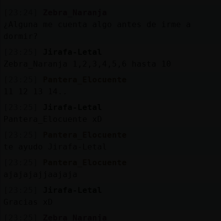
Mis
[23:24]
Zebra_Naranja
blogs
¿Alguna me cuenta algo antes de irme a
dormir?
[23:25]
Jirafa-Letal
Mis
Zebra_Naranja 1,2,3,4,5,6 hasta 10
foros
[23:25]
Pantera_Elocuente
11 12 13 14..
[23:25]
Jirafa-Letal
Registr
Pantera_Elocuente xD
un
[23:25]
Pantera_Elocuente
canal
te ayudo Jirafa-Letal
[23:25]
Pantera_Elocuente
ajajajajjaajaja
Más
[23:25]
Jirafa-Letal
gestion
Gracias xD
[23:25]
Zebra_Naranja