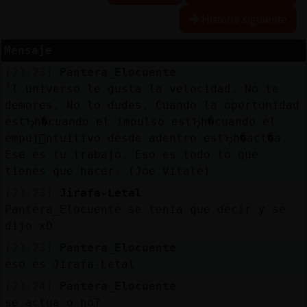
Historia siguiente
Mensaje
Reserva
[23:23]
Pantera_Elocuente
alias
ˁl universo le gusta la velocidad. No te
demores. No lo dudes. Cuando la oportunidad
estᠡh�cuando el impulso estᠡh�cuando el
empuj󮠩ntuitivo desde adentro estᠡh�act�a.
Actuali
Ese es tu trabajo. Eso es todo lo que
contras
tienes que hacerۮ (Joe Vitale)
[23:23]
Jirafa-Letal
Pantera_Elocuente se tenía que decir y se
Actuali
dijo xD
IP
[23:23]
Pantera_Elocuente
virtual
eso es Jirafa-Letal
[23:24]
Pantera_Elocuente
se actua o no?