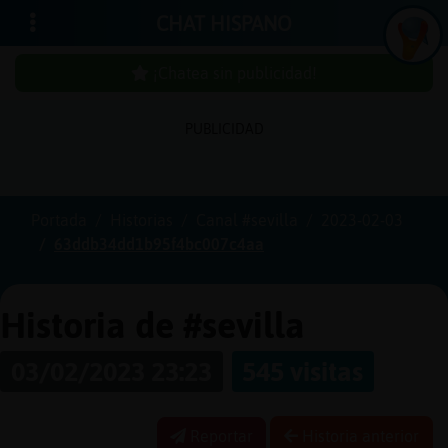
CHAT HISPANO
¡Chatea sin publicidad!
PUBLICIDAD
Iniciar
sesión
Portada
Historias
Canal #sevilla
2023-02-03
63ddb34dd1b95f4bc007c4aa
¡Chatea
sin
publici
Historia de #sevilla
03/02/2023 23:23
545 visitas
Crear
una
Reportar
Historia anterior
cuenta