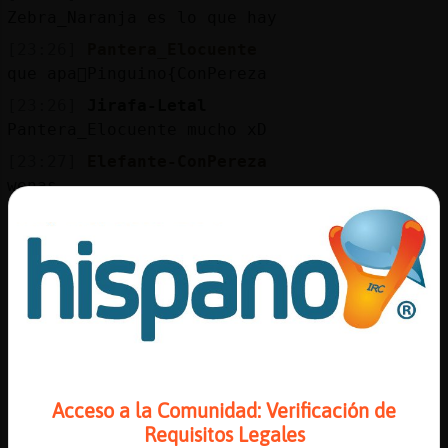
Zebra_Naranja es lo que hay
[23:26]
Pantera_Elocuente
que apa񡯠Pinguino{ConPereza
[23:26]
Jirafa-Letal
Pantera_Elocuente mucho xD
[23:27]
Elefante-ConPereza
wenas
[23:27]
Caracol{ConPrisa
Se ivanen
[23:27]
Jirafa-Letal
Se Elefante-ConPereza 😘
[23:27]
Elefante-ConPereza
nas Caracol{ConPrisa, Sevillana1974
[23:27]
Elefante-ConPereza
Acceso a la Comunidad: Verificación de
negritoooxxl no privis
Requisitos Legales
[23:27]
Jirafa-Letal