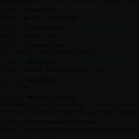
CobayaMarron: es xk te ha dicho comprar uno 
[16:04]
Rana}Debil
Algun t�macho con casado
[16:04]
CobayaMarron
yo no cuadro nunca
[16:04]
CobayaMarron
si algo así haha Lobo\Especial
[16:04]
Rana}Debil
Algun t�macho con casa en el rocio
[16:04]
Rana}Debil
El rocio
[16:04]
Mandril-SinLuces
YouTube Titulo: Galvan Real - Te Amo y Te Od
Oficial) Duración: 4M22S Enviado por: GALVAN
[16:04]
EstrellaDeMar{DelMonton
https://www.youtube.com/watch?v=IZDg9TCO7RU