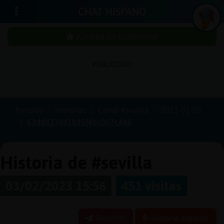
CHAT HISPANO
¡Chatea sin publicidad!
PUBLICIDAD
Iniciar
sesión
Portada
Historias
Canal #sevilla
2023-02-03
63ddb330d1b95f4bc007c4a0
¡Chatea
sin
publicidad!
Historia de #sevilla
03/02/2023 15:56
451 visitas
Crear
una
Reportar
Historia anterior
cuenta