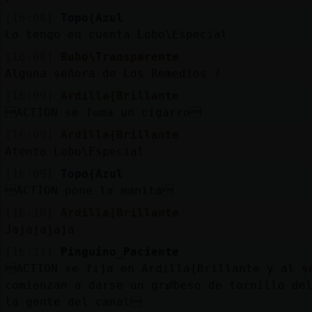
[16:08]
Topo{Azul
Lo tengo en cuenta Lobo\Especial
[16:08]
Buho\Transparente
Alguna señora de Los Remedios ?
[16:09]
Ardilla{Brillante
ACTION se fuma un cigarro
[16:09]
Ardilla{Brillante
Atento Lobo\Especial
[16:09]
Topo{Azul
ACTION pone la manita
[16:10]
Ardilla{Brillante
Jajajajaja
[16:11]
Pinguino_Paciente
ACTION se fija en Ardilla{Brillante y al s
comienzan a darse un grᮠbeso de tornillo de
la gente del canal