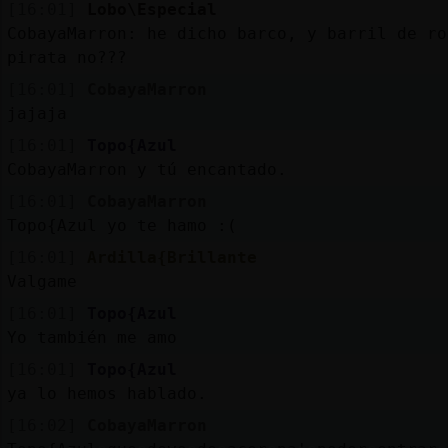
[16:01]
Lobo\Especial
CobayaMarron: he dicho barco, y barril de ro
pirata no???
[16:01]
CobayaMarron
jajaja
[16:01]
Topo{Azul
CobayaMarron y tú encantado.
[16:01]
CobayaMarron
Topo{Azul yo te hamo :(
[16:01]
Ardilla{Brillante
Valgame
[16:01]
Topo{Azul
Yo también me amo
[16:01]
Topo{Azul
ya lo hemos hablado.
[16:02]
CobayaMarron