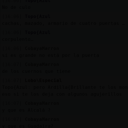
[16:06]
Topo{Azul
No de culo
[16:06]
Topo{Azul
cachas, mazado, armario de cuatro puertas … 
[16:06]
Topo{Azul
corpulento…
[16:06]
CobayaMarron
si es grande no está por la puerta
[16:07]
CobayaMarron
de los cuernos que tiene
[16:07]
Lobo\Especial
Topo{Azul: pero Ardilla{Brillante te los mon
eso si te los deja con algunos agujerillos
[16:07]
CobayaMarron
y que es Alcalá ?
[16:07]
CobayaMarron
y que es Guadaira?