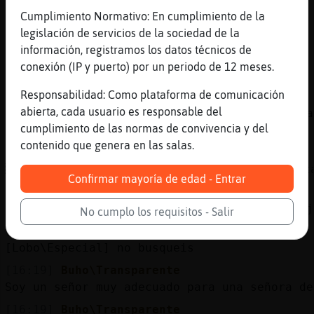
Cumplimiento Normativo: En cumplimiento de la
[16:18]
Serpiente{Respetable
legislación de servicios de la sociedad de la
[QuieroChat1569] eso sobra
información, registramos los datos técnicos de
[16:18]
Serpiente{Respetable
conexión (IP y puerto) por un periodo de 12 meses.
[CobayaMarron] jum
Responsabilidad: Como plataforma de comunicación
[16:19]
CobayaMarron
abierta, cada usuario es responsable del
Serpiente{Respetable yo tengo que ponerme ta
cumplimiento de las normas de convivencia y del
(
contenido que genera en las salas.
[16:19]
Serpiente{Respetable
ACTION huele a que hoy se reparten papele
Confirmar mayoría de edad - Entrar
[16:19]
Lobo\Especial
Buho\Transparente: ya te han filtrado a ti j
No cumplo los requisitos - Salir
[16:19]
Serpiente{Respetable
[Lobo\Especial] no busqueis
[16:19]
Buho\Transparente
Soy un señor muy adecuado para una señora de
[16:19]
Buho\Transparente