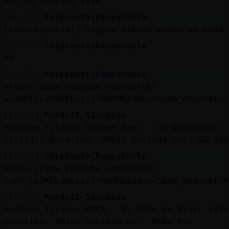
eso en salvame jaja
[16:27]
Serpiente{Respetable
[Lobo\Especial] sigues siendo menor de edad
[16:27]
Serpiente{Respetable
xD
[16:28]
Serpiente{Respetable
https://www.youtube.com/watch?
v=ZWCFZu3Z0WE&list=RDMM&index=4&ab_channel=G
[16:28]
Mandril-SinLuces
YouTube Titulo: Galvan Real - La Distancia (
Oficial) Duración: 3M14S Enviado por: GALVAN
[16:29]
Serpiente{Respetable
https://www.youtube.com/watch?
v=AP_ic7KELqg&list=RDMM&index=5&ab_channel=M
[16:29]
Mandril-SinLuces
YouTube Titulo: MAKA - El Arte de Vivir (Víd
Duración: 4M16S Enviado por: Maka Pna