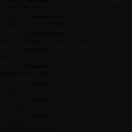
[16:05]
Topo{Azul
Lobo\Especial tú y el ikea como os lleváis
[16:05]
CobayaMarron
Topo{Azul no corrompas al niño
[16:05]
Lobo\Especial
no he montado aun nada de ikea
[16:05]
Topo{Azul
Kk
[16:06]
Topo{Azul
buscare un cachas.
[16:06]
CobayaMarron
jajaja
[16:06]
CobayaMarron
a un que?
[16:06]
CobayaMarron
cachudo?