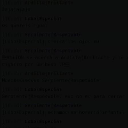
[16:24]
Ardilla{Brillante
Jajajajaja
[16:24]
Lobo\Especial
os quereis igual
[16:24]
Serpiente{Respetable
[Lobo\Especial] cierra los ojos xD
[16:25]
Serpiente{Respetable
ACTION se acerca a Ardilla{Brillante y le 
cigarro por un beso :P
[16:25]
Ardilla{Brillante
Muackssssssss Serpiente{Respetable
[16:26]
Lobo\Especial
Serpiente{Respetable: eso no es para cerrar 
[16:26]
Serpiente{Respetable
[Lobo\Especial] estamos en horario infantil 
[16:27]
Lobo\Especial