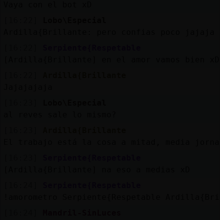
Vaya con el bot xD
[16:22]
Lobo\Especial
Ardilla{Brillante: pero confias poco jajaja
[16:22]
Serpiente{Respetable
[Ardilla{Brillante] en el amor vamos bien xD
[16:22]
Ardilla{Brillante
Jajajajaja
[16:23]
Lobo\Especial
al reves sale lo mismo?
[16:23]
Ardilla{Brillante
El trabajo está la cosa a mitad, media jorna
[16:23]
Serpiente{Respetable
[Ardilla{Brillante] na eso a medias xD
[16:24]
Serpiente{Respetable
!amorometro Serpiente{Respetable Ardilla{Bri
[16:24]
Mandril-SinLuces