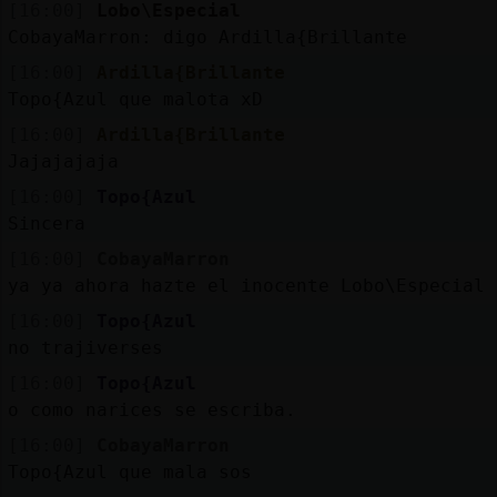
[16:00]
Lobo\Especial
CobayaMarron: digo Ardilla{Brillante
[16:00]
Ardilla{Brillante
Topo{Azul que malota xD
[16:00]
Ardilla{Brillante
Jajajajaja
[16:00]
Topo{Azul
Sincera
[16:00]
CobayaMarron
ya ya ahora hazte el inocente Lobo\Especial 
[16:00]
Topo{Azul
no trajiverses
[16:00]
Topo{Azul
o como narices se escriba.
[16:00]
CobayaMarron
Topo{Azul que mala sos