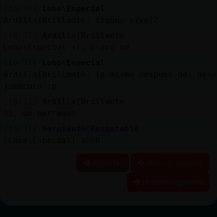
[16:30]
Lobo\Especial
Ardilla{Brillante: sigues vivo??
[16:31]
Ardilla{Brillante
Lobo\Especial si, claro xd
[16:31]
Lobo\Especial
Ardilla{Brillante: lo mismo despues del beso
jamacuco :p
[16:31]
Ardilla{Brillante
Si, un parraque
[16:31]
Serpiente{Respetable
[Lobo\Especial] xDDD
Reportar
Historia anterior
Historia siguiente