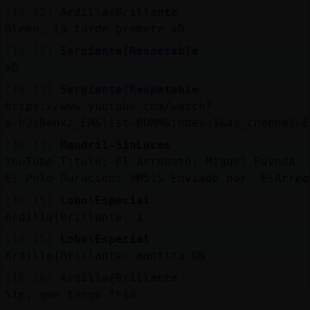
[16:12]
Ardilla{Brillante
Oleee, la tarde promete xD
[16:12]
Serpiente{Respetable
xD
[16:13]
Serpiente{Respetable
https://www.youtube.com/watch?
v=hJsBenxz_EM&list=RDMM&index=1&ab_channel=E
[16:13]
Mandril-SinLuces
YouTube Titulo: El Arrebato, Miguel Poveda -
El Pelo Duración: 3M51S Enviado por: ElArreb
[16:15]
Lobo\Especial
Ardilla{Brillante: 1
[16:15]
Lobo\Especial
Ardilla{Brillante: mantita ON
[16:16]
Ardilla{Brillante
Sip, que tengo frío