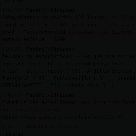
.lineas
[16:20]
Mandril-SinLuces
CobayaMarron ha escrito 130 líneas, el 0% de
canal y está en la 14º posición . .Línea ale
0:40 ) "Valverdena361 descanso" .Si quieres 
entero escribe : !Web
[16:20]
Mandril-SinLuces
Resumen de estadísticas - Los que más han es
Tupesadilla ( 166 ), Serpiente{Respetable ( 
( 127), ElPajaroLoco ( 93), Ardilla{Brillant
Topo{Azul ( 63), PabloSevilla ( 61), morenob
GITANO_WAPETE ( 54), rubita_43 ( 51 )
[16:20]
Mandril-SinLuces
Estadísticas actualizadas por Serpiente{Resp
las estadísticas en
https://www.winstats.es/stats/sevilla.html
[16:21]
Ardilla{Brillante
.lineas