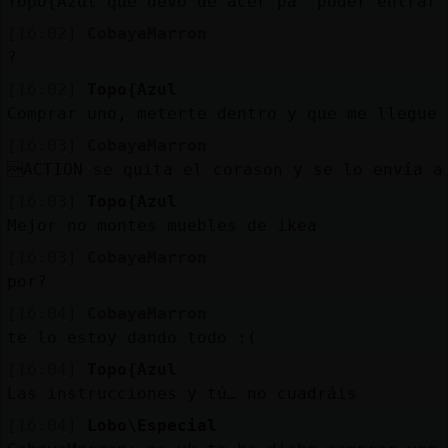
Topo{Azul que devo de acer pa' poder entrar 
[16:02]
CobayaMarron
?
[16:02]
Topo{Azul
Comprar uno, meterte dentro y que me llegue
[16:03]
CobayaMarron
ACTION se quita el corason y se lo envía a
[16:03]
Topo{Azul
Mejor no montes muebles de ikea
[16:03]
CobayaMarron
por?
[16:04]
CobayaMarron
te lo estoy dando todo :(
[16:04]
Topo{Azul
Las instrucciones y tú… no cuadráis
[16:04]
Lobo\Especial