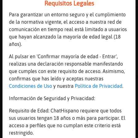
[16:17]
Serpiente{Respetable
Requisitos Legales
[Buho\Transparente] muy bien tu si que sabes
Para garantizar un entorno seguro y el cumplimiento
[16:17]
Buho\Transparente
de la normativa vigente, el acceso a nuestra red de
Hay que filtrar al personal
comunicación en tiempo real está limitado a usuarios
[16:17]
CobayaMarron
que hayan alcanzado la mayoría de edad legal (18
-.-
años).
[16:17]
Lobo\Especial
Al pulsar en 'Confirmar mayoría de edad - Entrar',
Buho\Transparente: y tu q ofreces??
realizas una declaración responsable manifestando
[16:17]
Rana}Debil
que cumples con este requisito de acceso. Asimismo,
Carrion pilas chucena tengo sitio algun homb
confirmas que has leído y aceptas nuestras
tengo sitio
Condiciones de Uso
y nuestra
Política de Privacidad
.
[16:18]
Buho\Transparente
Información de Seguridad y Privacidad:
Mi simpatía y saber estar
Requisito de Edad: ChatHispano requiere que todos
[16:18]
Rana}Debil
sus usuarios tengan 18 años o más para participar. El
Algun t�con casa en el rocio
acceso a perfiles que no cumplan este criterio está
[16:18]
CobayaMarron
restringido.
Buho\Transparente no vales entonces