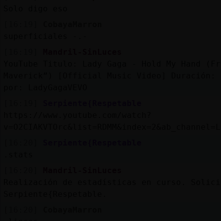
Solo digo eso
[16:19]
CobayaMarron
superficiales -.-
[16:19]
Mandril-SinLuces
YouTube Titulo: Lady Gaga - Hold My Hand (Fr
Maverick”) [Official Music Video] Duración: 
por: LadyGagaVEVO
[16:19]
Serpiente{Respetable
https://www.youtube.com/watch?
v=O2CIAKVTOrc&list=RDMM&index=2&ab_channel=L
[16:20]
Serpiente{Respetable
.stats
[16:20]
Mandril-SinLuces
Realización de estadísticas en curso. Solici
Serpiente{Respetable.
[16:20]
CobayaMarron