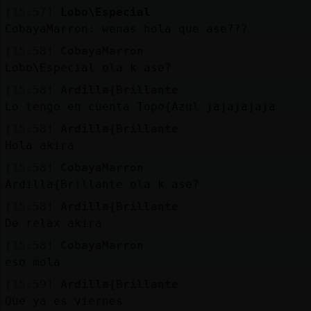
Mis
[15:57]
Lobo\Especial
blogs
CobayaMarron: wenas hola que ase???
[15:58]
CobayaMarron
Lobo\Especial ola k ase?
Mis
[15:58]
Ardilla{Brillante
foros
Lo tengo en cuenta Topo{Azul jajajajaja
[15:58]
Ardilla{Brillante
Hola akira
Registrar
un
[15:58]
CobayaMarron
Ardilla{Brillante ola k ase?
canal
[15:58]
Ardilla{Brillante
De relax akira
[15:58]
CobayaMarron
Más
eso mola
gestiones
[15:59]
Ardilla{Brillante
Que ya es viernes