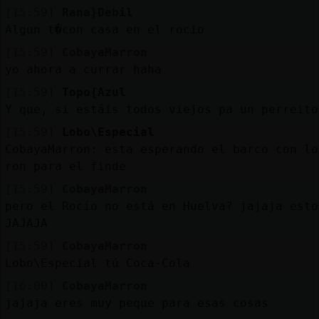
[15:59]
Rana}Debil
Algun t�con casa en el rocio
[15:59]
CobayaMarron
yo ahora a currar haha
[15:59]
Topo{Azul
Y que, si estáis todos viejos pa un perreito
[15:59]
Lobo\Especial
CobayaMarron: esta esperando el barco con lo
ron para el finde
[15:59]
CobayaMarron
pero el Rocío no está en Huelva? jajaja esto
JAJAJA
[15:59]
CobayaMarron
Lobo\Especial tú Coca-Cola
[16:00]
CobayaMarron
jajaja eres muy peque para esas cosas