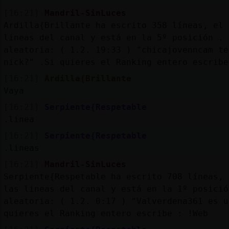
[16:21]
Mandril-SinLuces
Ardilla{Brillante ha escrito 358 líneas, el 
lineas del canal y está en la 5º posición . 
aleatoria: ( 1.2. 19:33 ) "chicajovenncam te
nick?" .Si quieres el Ranking entero escribe
[16:21]
Ardilla{Brillante
Vaya
[16:21]
Serpiente{Respetable
.linea
[16:21]
Serpiente{Respetable
.lineas
[16:21]
Mandril-SinLuces
Serpiente{Respetable ha escrito 708 líneas, 
las lineas del canal y está en la 1º posició
aleatoria: ( 1.2. 0:17 ) "Valverdena361 es u
quieres el Ranking entero escribe : !Web