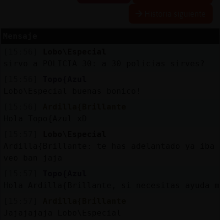
Historia siguiente
Mensaje
Reservar
[15:56]
Lobo\Especial
alias
sirvo_a_POLICIA_30: a 30 policias sirves?
[15:56]
Topo{Azul
Lobo\Especial buenas bonico!
Actualizar
[15:56]
Ardilla{Brillante
contraseña
Hola Topo{Azul xD
[15:57]
Lobo\Especial
Ardilla{Brillante: te has adelantado ya iba 
Actualizar
veo ban jaja
IP
[15:57]
Topo{Azul
virtual
Hola Ardilla{Brillante, si necesitas ayuda m
[15:57]
Ardilla{Brillante
Jajajajaja Lobo\Especial