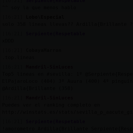
[16:21]
Serpiente{Respetable
^^ soy la que menos hablo
[16:21]
Lobo\Especial
solo 358 lineas llevas?? Ardilla{Brillante ?
[16:21]
Serpiente{Respetable
xDDD
[16:21]
CobayaMarron
.top.lineas
[16:21]
Mandril-SinLuces
Top5 lineas en #sevilla: 1º @Serpiente{Respe
ElPajaroLoco (404) 3º Auura (400) 4º pinguin
@Ardilla{Brillante (358)
[16:21]
Mandril-SinLuces
Puedes ver el ranking completo en
http://winstats.es/stats/sevilla_p_aacute_gi
[16:21]
Serpiente{Respetable
!amorometro Ardilla{Brillante Serpiente{Resp