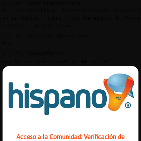
[16:16]
Buho\Transparente
Si eres sevillana, tienes estudios universit
en un barrio "bueno": Los Remedios, el Porve
entonces, me interesas
[16:16]
Serpiente{Respetable
O.o
[16:17]
CobayaMarron
eso es ser interesado en mi barrio
[16:17]
Lobo\Especial
Buho\Transparente: mira tu q listo jaja
[16:17]
Serpiente{Respetable
xDDDD
[16:17]
Buho\Transparente
A ver... soy selectivo...
[16:17]
CobayaMarron
yo tengo estudios universitarios y vivo en l
Acceso a la Comunidad: Verificación de