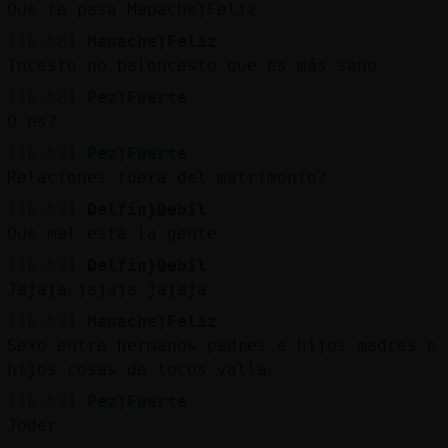
Que te pasa Mapache}Feliz
[16:58]
Mapache}Feliz
Incesto no baloncesto que es más sano
[16:58]
Pez}Fuerte
Q es?
[16:59]
Pez}Fuerte
Relaciones fuera del matrimonio?
[16:59]
Delfin}Debil
Que mal está la gente
[16:59]
Delfin}Debil
Jajaja jajaja jajaja
[16:59]
Mapache}Feliz
Sexo entre hermanos padres e hijos madres e
hijos cosas de locos valla
[16:59]
Pez}Fuerte
Joder