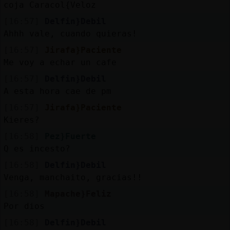
coja Caracol{Veloz
[16:57]
Delfin}Debil
Ahhh vale, cuando quieras!
[16:57]
Jirafa}Paciente
Me voy a echar un cafe
[16:57]
Delfin}Debil
A esta hora cae de pm
[16:57]
Jirafa}Paciente
Kieres?
[16:58]
Pez}Fuerte
Q es incesto?
[16:58]
Delfin}Debil
Venga, manchaito, gracias!!
[16:58]
Mapache}Feliz
Por dios
[16:58]
Delfin}Debil