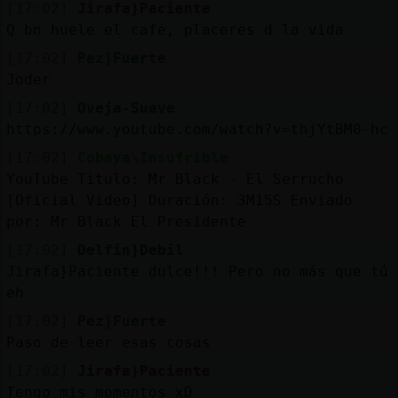
[17:02]
Jirafa}Paciente
Q bn huele el café, placeres d la vida
[17:02]
Pez}Fuerte
Joder
[17:02]
Oveja-Suave
https://www.youtube.com/watch?v=thjYtBM0-hc
[17:02]
Cobaya\Insufrible
YouTube Titulo: Mr Black - El Serrucho
[Oficial Video] Duración: 3M15S Enviado
por: Mr Black El Presidente
[17:02]
Delfin}Debil
Jirafa}Paciente dulce!!! Pero no más que tú
eh
[17:02]
Pez}Fuerte
Paso de leer esas cosas
[17:02]
Jirafa}Paciente
Tengo mis momentos xD