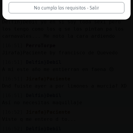
Muy sesis que son no
No cumplo los requisitos - Salir
[16:51]
Jirafa}Paciente
Delfin}Debil yo en si soy toda sexi pero
los tengo como los q se los pintan pa los
carnavales... Me noto la cara ardiendo
[16:51]
PerroTorpe
Jirafa}Paciente by francisco de Quevedo
[16:51]
Delfin}Debil
A mí este año me entierran en faena 😔
[16:51]
Jirafa}Paciente
Dnd fuiste ayer a por limones a murcia? XD
[16:51]
Delfin}Debil
Así no necesitas maquillaje
[16:52]
Jirafa}Paciente
Viste q me entero d to...
[16:52]
Delfin}Debil