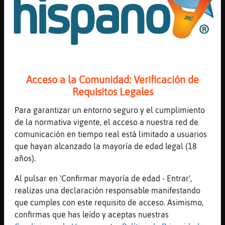
cuneta
[16:48]
Jirafa}Paciente
Jajajaja una rosa soy... No se me puede
tocar
[16:48]
Jirafa}Paciente
XD
Acceso a la Comunidad: Verificación de
[16:49]
Delfin}Debil
Requisitos Legales
No, no, ya se que eres "intocable"
Para garantizar un entorno seguro y el cumplimiento
[16:49]
Mapache}Feliz
de la normativa vigente, el acceso a nuestra red de
Ami no que se coma un plato de puchero o
comunicación en tiempo real está limitado a usuarios
algo
que hayan alcanzado la mayoría de edad legal (18
[16:49]
Delfin}Debil
años).
Yo hoy he comido pollo al curry
Al pulsar en 'Confirmar mayoría de edad - Entrar',
[16:49]
Jirafa}Paciente
realizas una declaración responsable manifestando
Parezco Heidi
que cumples con este requisito de acceso. Asimismo,
[16:49]
Jirafa}Paciente
confirmas que has leído y aceptas nuestras