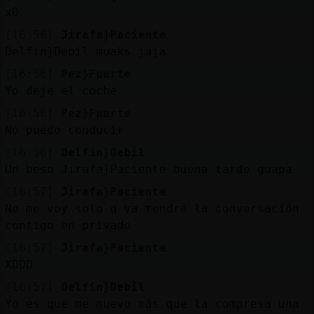
xD
[16:56]
Jirafa}Paciente
Delfin}Debil muaks jaja
[16:56]
Pez}Fuerte
Yo deje el coche
[16:56]
Pez}Fuerte
No puedo conducir
[16:56]
Delfin}Debil
Un beso Jirafa}Paciente buena tarde guapa
[16:57]
Jirafa}Paciente
No me voy solo q ya tendré la conversación
contigo en privado
[16:57]
Jirafa}Paciente
XDDD
[16:57]
Delfin}Debil
Yo es que me muevo más que la compresa una