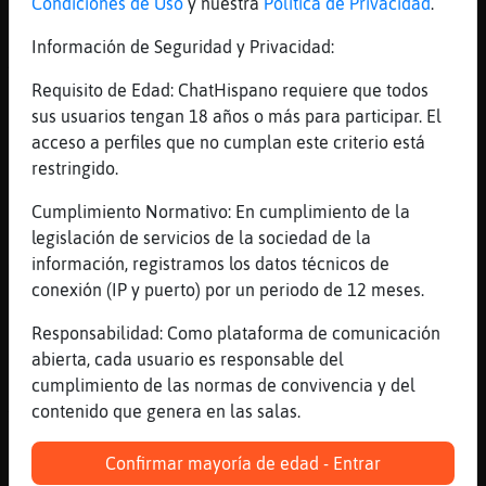
Yo fideuá
Condiciones de Uso
y nuestra
Política de Privacidad
.
[16:49]
Delfin}Debil
Información de Seguridad y Privacidad:
A lo rubio
Requisito de Edad: ChatHispano requiere que todos
[16:50]
Caracol{Veloz
sus usuarios tengan 18 años o más para participar. El
[Delfin}Debil] buenas tardes eh
acceso a perfiles que no cumplan este criterio está
[16:50]
Jirafa}Paciente
restringido.
Si pero los cachetes iguales jajaja
Cumplimiento Normativo: En cumplimiento de la
[16:50]
Delfin}Debil
legislación de servicios de la sociedad de la
Caracol{Veloz muy buenas tardes muchacha 🤗
información, registramos los datos técnicos de
🙋‍♂️
conexión (IP y puerto) por un periodo de 12 meses.
[16:50]
PerroTorpe
Entre el clavel blanco y la rosa roja su
Responsabilidad: Como plataforma de comunicación
majestad es coja
abierta, cada usuario es responsable del
cumplimiento de las normas de convivencia y del
[16:50]
Jirafa}Paciente
contenido que genera en las salas.
Y manca
[16:50]
Delfin}Debil
Confirmar mayoría de edad - Entrar
Que le pasa a tus cachetes Jirafa}Paciente?