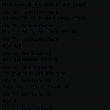
Allí hice yo una obra el año pasado
[16:55]
Jirafa}Paciente
Cuidado con el coche q estas mayor
[16:56]
Caracol{Veloz
[Delfin}Debil] en torre del mar
[16:56]
Jirafa}Paciente
Jajajaja
[16:56]
Delfin}Debil
Jirafa}Paciente prrrrrr
[16:56]
Caracol{Veloz
iva yo cuando era una moza
[16:56]
Delfin}Debil
Mayor no, viejo directamente
[16:56]
Delfin}Debil
Jajaja
[16:56]
Caracol{Veloz