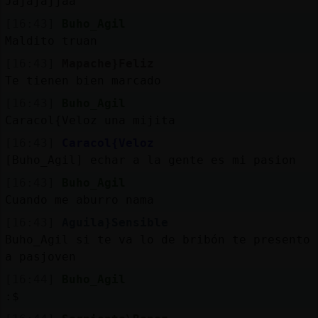
Jajajajjaa
[16:43]
Buho_Agil
Maldito truan
[16:43]
Mapache}Feliz
Te tienen bien marcado
[16:43]
Buho_Agil
Caracol{Veloz una mijita
[16:43]
Caracol{Veloz
[Buho_Agil] echar a la gente es mi pasion
[16:43]
Buho_Agil
Cuando me aburro nama
[16:43]
Aguila}Sensible
Buho_Agil si te va lo de bribón te presento
a pasjoven
[16:44]
Buho_Agil
:$