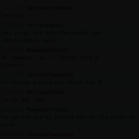
[17:02]
Serpiente\Rapaz
Lebrija
[17:02]
Delfin}Debil
Hay cosas que deberían poder ser
denunciables aquí
[17:02]
Mapache}Feliz
No fumaras no..? Porque café y
cigarro.....
[17:03]
Jirafa}Paciente
Se supone q para eso están los @
[17:03]
Delfin}Debil
Yo sí que fumo
[17:03]
Mapache}Feliz
La verdad que si porque eso de los niños me
mato
[17:03]
Jirafa}Paciente