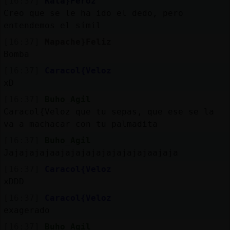
[16:37]
Rata}Feroz
Creo que se le ha ido el dedo, pero
entendemos el símil
[16:37]
Mapache}Feliz
Bomba
[16:37]
Caracol{Veloz
xD
[16:37]
Buho_Agil
Caracol{Veloz que tu sepas, que ese se la
va a machacar con tu palmadita
[16:37]
Buho_Agil
Jajajajajaajajajajajajajajajaajaja
[16:37]
Caracol{Veloz
xDDD
[16:37]
Caracol{Veloz
exagerado
[16:37]
Buho_Agil