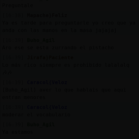
Preguntale
[16:38]
Mapache}Feliz
Ya es tarde para preguntarle yo creo que ya
anda con las manos en la masa jajajaj
[16:39]
Buho_Agil
Aro ese se esta zurrando el pistacho
[16:39]
Jirafa}Paciente
Lo más rico siempre es prohibido lalalalq
🎶🎶
[16:39]
Caracol{Veloz
[Buho_Agil] aver lo que hablais que aqui
entran menores
[16:39]
Caracol{Veloz
moderar el vocabulario
[16:39]
Buho_Agil
Ya estamos