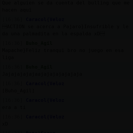
Que alguien se da cuenta del bulling que me
hacen aqui
[16:36]
Caracol{Veloz
M
is
ro
s
ACTION se acerca a Pajaro}Insufrible y le
fo
da una palmadita en la espalda xD
[16:36]
Buho_Agil
Mapache}Feliz tranqui bro no juego en esa
R
e
g
is
tra
r
n
a
n
a
liga
u
[16:36]
Buho_Agil
c
l
Jajajajajajaajajajajajajaja
[16:36]
Caracol{Veloz
[Buho_Agil]
M
á
s
e
s
tio
n
e
s
[16:36]
Caracol{Veloz
g
era a ti
[16:36]
Caracol{Veloz
xD