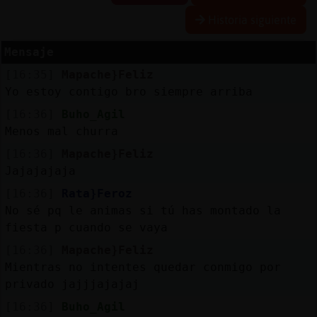
Historia siguiente
R
e
s
e
rv
a
r
lia
s
Mensaje
a
[16:35]
Mapache}Feliz
Yo estoy contigo bro siempre arriba
[16:36]
Buho_Agil
A
c
tu
a
liz
a
o
n
tra
s
e
ñ
a
Menos mal churra
r c
[16:36]
Mapache}Feliz
Jajajajaja
[16:36]
Rata}Feroz
A
c
tu
a
liz
a
r
irtu
a
No sé pq le animas si tú has montado la
IP
fiesta p cuando se vaya
v
l
[16:36]
Mapache}Feliz
Mientras no intentes quedar conmigo por
privado jajjjajajaj
M
is
lo
g
s
[16:36]
Buho_Agil
b