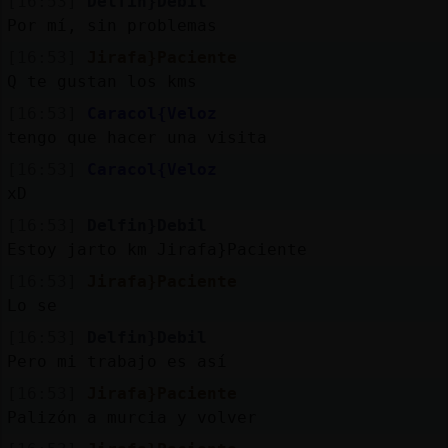
[16:53]
Delfin}Debil
Por mí, sin problemas
[16:53]
Jirafa}Paciente
Q te gustan los kms
[16:53]
Caracol{Veloz
tengo que hacer una visita
[16:53]
Caracol{Veloz
xD
[16:53]
Delfin}Debil
Estoy jarto km Jirafa}Paciente
[16:53]
Jirafa}Paciente
Lo se
[16:53]
Delfin}Debil
Pero mi trabajo es así
[16:53]
Jirafa}Paciente
Palizón a murcia y volver