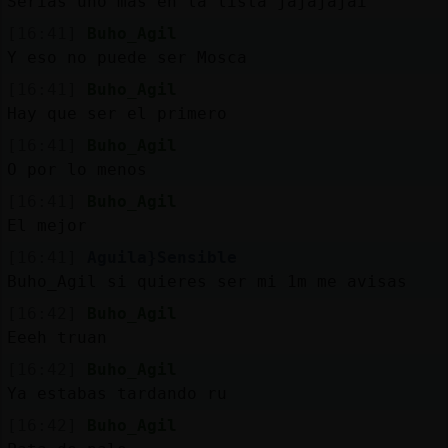
Serias uno más en la lista jajajajai
[16:41]
Buho_Agil
Y eso no puede ser Mosca
[16:41]
Buho_Agil
Hay que ser el primero
[16:41]
Buho_Agil
O por lo menos
[16:41]
Buho_Agil
El mejor
[16:41]
Aguila}Sensible
Buho_Agil si quieres ser mi 1m me avisas
[16:42]
Buho_Agil
Eeeh truan
[16:42]
Buho_Agil
Ya estabas tardando ru
[16:42]
Buho_Agil