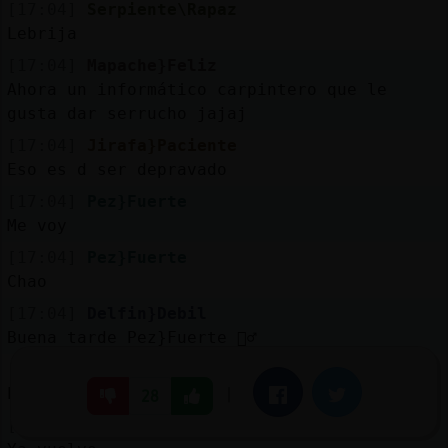
[17:04]
Serpiente\Rapaz
Lebrija
[17:04]
Mapache}Feliz
Ahora un informático carpintero que le
gusta dar serrucho jajaj
[17:04]
Jirafa}Paciente
Eso es d ser depravado
[17:04]
Pez}Fuerte
Me voy
[17:04]
Pez}Fuerte
Chao
[17:04]
Delfin}Debil
Buena tarde Pez}Fuerte 🙋‍♂️
[17:04]
Mapache}Feliz
Pobre spirit se va asustado jajajaj
|
Facebook
Twitter
28
[17:04]
Jirafa}Paciente