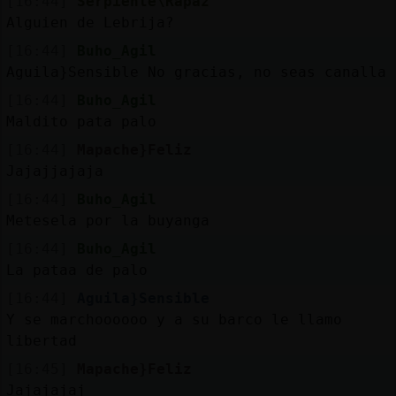
[16:44]
Serpiente\Rapaz
Alguien de Lebrija?
[16:44]
Buho_Agil
Aguila}Sensible No gracias, no seas canalla
[16:44]
Buho_Agil
Maldito pata palo
[16:44]
Mapache}Feliz
Jajajjajaja
[16:44]
Buho_Agil
Metesela por la buyanga
[16:44]
Buho_Agil
La pataa de palo
[16:44]
Aguila}Sensible
Y se marchoooooo y a su barco le llamo
libertad
[16:45]
Mapache}Feliz
Jajajajaj