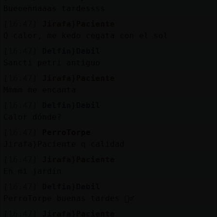
Bueeennaaas tardessss
[16:47]
Jirafa}Paciente
Q calor, me kedo cegata con el sol
[16:47]
Delfin}Debil
Sancti petri antiguo
[16:47]
Jirafa}Paciente
Mmmm me encanta
[16:47]
Delfin}Debil
Calor dónde?
[16:47]
PerroTorpe
Jirafa}Paciente q calidad
[16:47]
Jirafa}Paciente
En mi jardín
[16:47]
Delfin}Debil
PerroTorpe buenas tardes 🙋‍♂️
[16:47]
Jirafa}Paciente