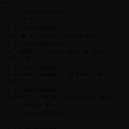
No, a ver una obra
[16:52]
Jirafa}Paciente
Pero a Murcia en serio?
[16:52]
Delfin}Debil
Ya hoy me ha llegado la aceptación
[16:52]
Caracol{Veloz
[Delfin}Debil] cuando vayas de nuevo
llevame xD
[16:52]
Delfin}Debil
Águilas concretamente, el pueblo de paco
rabal
[16:53]
Delfin}Debil
Caracol{Veloz me da igual costear que ir
por la A92 así que...
[16:53]
Caracol{Veloz
xD