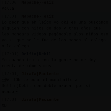
[17:00]
Mapache}Feliz
Valla
[17:01]
Mapache}Feliz
Lo peor que eh leído yo aki es una buscando
alguien con hijos de dos y tres años que
les mandara videos pegándole alos niños eso
ya si que se le fue de las manos al colega
o la colega
[17:01]
Delfin}Debil
Yo cuando trato con la gente no me doy
cuenta de cómo somos
[17:01]
Jirafa}Paciente
ACTION le pone el manchaito a
Delfin}Debil con doble azúcar por si
acaso
[17:01]
Jirafa}Paciente
XD