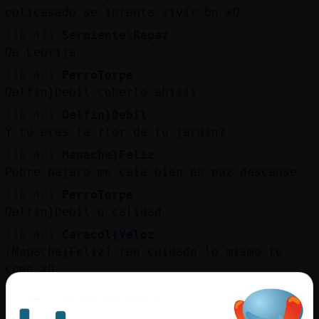
policasado se intenta vivir bn xD
[16:47]
Serpiente\Rapaz
De Lebrija
[16:48]
PerroTorpe
Delfin}Debil coherlo ahiiii
[16:48]
Delfin}Debil
Y tú eres la flor de tu jardín?
[16:48]
Mapache}Feliz
Pobre pajaro me caia bien en paz descanse
[16:48]
PerroTorpe
Delfin}Debil q calidad
[16:48]
Caracol{Veloz
[Mapache}Feliz] ten cuidado lo mismo te
come xD
[16:48]
Delfin}Debil
Yo es que soy el cardo borriquero de la