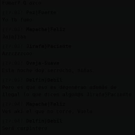
Fumar? Q azco
[17:03]
Pez}Fuerte
Yo tb fumo
[17:03]
Mapache}Feliz
Jajajjaa
[17:03]
Jirafa}Paciente
Azzzzzzcoo
[17:03]
Oveja-Suave
Esta noche doy serrucho, niñas.
[17:03]
Delfin}Debil
Pero es que eso es degenerao además de
ilegal lo que dicen algun@s Jirafa}Paciente
[17:04]
Mapache}Feliz
Ves aki el que no corre. Vuela
[17:04]
Delfin}Debil
Será carpintero