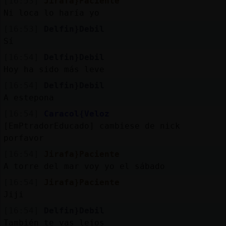
[16:53]
Jirafa}Paciente
Ni loca lo haría yo
[16:53]
Delfin}Debil
Sí
[16:54]
Delfin}Debil
Hoy ha sido más leve
[16:54]
Delfin}Debil
A estepona
[16:54]
Caracol{Veloz
[EmPtradorEducado] cambiese de nick
porfavor
[16:54]
Jirafa}Paciente
A torre del mar voy yo el sábado
[16:54]
Jirafa}Paciente
Jiji
[16:54]
Delfin}Debil
También te vas lejos