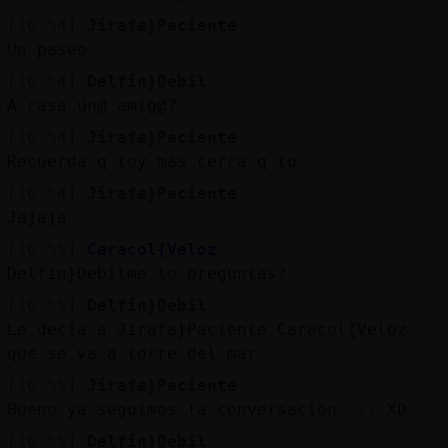
[16:54]
Jirafa}Paciente
Un paseo
[16:54]
Delfin}Debil
A casa un@ amig@?
[16:54]
Jirafa}Paciente
Recuerda q toy más cerca q tu
[16:54]
Jirafa}Paciente
Jajaja
[16:55]
Caracol{Veloz
Delfin}Debilme lo preguntas?
[16:55]
Delfin}Debil
Le decía a Jirafa}Paciente Caracol{Veloz
que se va a torre del mar
[16:55]
Jirafa}Paciente
Bueno ya seguimos la conversación ... XD
[16:55]
Delfin}Debil