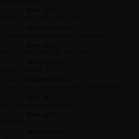
Pata de palo
[16:42]
Buho_Agil
Mosca ten cuidao con este
[16:42]
Aguila}Sensible
Estaba entre bambalinas Buho_Agil
[16:42]
Buho_Agil
Que es un bribon de los buenos
[16:42]
Delfin}Debil
Buenas tardes 🙋‍♂️
[16:43]
Caracol{Veloz
[Buho_Agil] parece que te gusta buscar
[16:43]
Buho_Agil
Ahi ahi Aguila}Sensible
[16:43]
Buho_Agil
Escondio
[16:43]
Mapache}Feliz