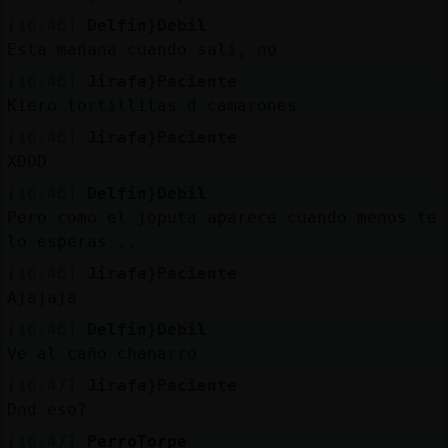
[16:46]
Delfin}Debil
Esta mañana cuando salí, no
[16:46]
Jirafa}Paciente
Kiero tortillitas d camarones
[16:46]
Jirafa}Paciente
XDDD
[16:46]
Delfin}Debil
Pero como el joputa aparece cuando menos te
lo esperas...
[16:46]
Jirafa}Paciente
Ajajaja
[16:46]
Delfin}Debil
Ve al caño chanarro
[16:47]
Jirafa}Paciente
Dnd eso?
[16:47]
PerroTorpe