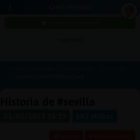
CHAT HISPANO
¡Chatea sin publicidad!
PUBLICIDAD
In
ic
ia
r
e
s
ió
n
s
Portada
Historias
Canal #sevilla
2023-02-01
¡C
h
a
te
a
in
u
b
lic
id
a
d
63db10701b29690403627ec6
s
p
!
Historia de #sevilla
01/02/2023 16:35
682 visitas
C
re
a
r
n
a
u
e
n
ta
u
c
Reportar
Historia anterior