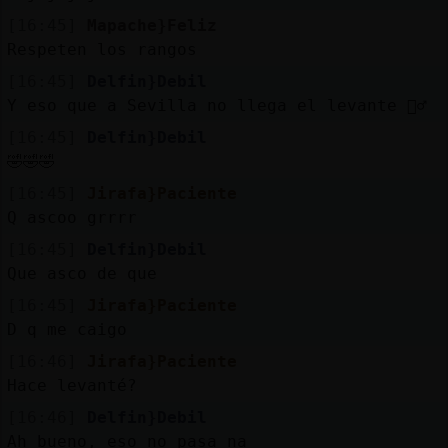
[16:45]
Mapache}Feliz
Respeten los rangos
[16:45]
Delfin}Debil
Y eso que a Sevilla no llega el levante 🤦‍♂️
[16:45]
Delfin}Debil
🤣🤣🤣
[16:45]
Jirafa}Paciente
Q ascoo grrrr
[16:45]
Delfin}Debil
Que asco de que
[16:45]
Jirafa}Paciente
D q me caigo
[16:46]
Jirafa}Paciente
Hace levanté?
[16:46]
Delfin}Debil
Ah bueno, eso no pasa na