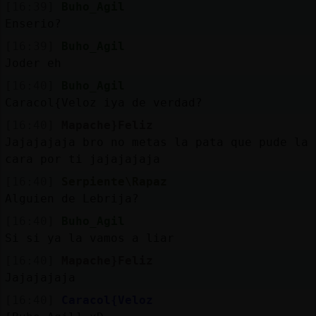
[16:39]
Buho_Agil
Enserio?
[16:39]
Buho_Agil
Joder eh
[16:40]
Buho_Agil
Caracol{Veloz iya de verdad?
[16:40]
Mapache}Feliz
Jajajajaja bro no metas la pata que pude la
cara por ti jajajajaja
[16:40]
Serpiente\Rapaz
Alguien de Lebrija?
[16:40]
Buho_Agil
Si si ya la vamos a liar
[16:40]
Mapache}Feliz
Jajajajaja
[16:40]
Caracol{Veloz