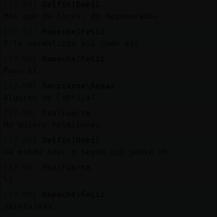
[16:59]
Delfin}Debil
Más que de locos, de degenerados
[16:59]
Mapache}Feliz
Y lo normalizan así como así
[17:00]
Mapache}Feliz
Pues si
[17:00]
Serpiente\Rapaz
Alguien de Lebrija?
[17:00]
Pez}Fuerte
No quiero relaciones
[17:00]
Delfin}Debil
Da miedo leer a según qué gente eh
[17:00]
Pez}Fuerte
Si
[17:00]
Mapache}Feliz
Jajajajaja