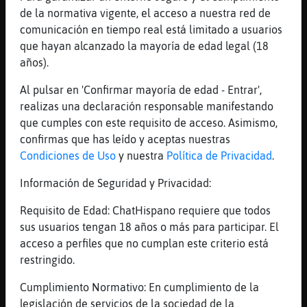
?
de la normativa vigente, el acceso a nuestra red de
comunicación en tiempo real está limitado a usuarios
[06:10]
GataTransparente
que hayan alcanzado la mayoría de edad legal (18
di la verdad
años).
[06:10]
EstrellaDeMar{Enorme
yo nunca me acuerdo d lo q sueño
Al pulsar en 'Confirmar mayoría de edad - Entrar',
realizas una declaración responsable manifestando
[06:10]
GataTransparente
que cumples con este requisito de acceso. Asimismo,
yo muy pocas
confirmas que has leído y aceptas nuestras
[06:11]
GataTransparente
Condiciones de Uso
y nuestra
Política de Privacidad
.
habla rubita
Información de Seguridad y Privacidad:
[06:11]
GataTransparente
estará cagando
Requisito de Edad: ChatHispano requiere que todos
[06:11]
GataTransparente
sus usuarios tengan 18 años o más para participar. El
la tía pedorra
acceso a perfiles que no cumplan este criterio está
restringido.
[06:11]
GataTransparente
😒
Cumplimiento Normativo: En cumplimiento de la
[06:11]
EstrellaDeMar{Enorme
legislación de servicios de la sociedad de la