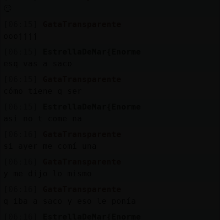
🙄
[06:15]
GataTransparente
ooojjjj
[06:15]
EstrellaDeMar{Enorme
esq vas a saco
[06:15]
GataTransparente
cómo tiene q ser
[06:15]
EstrellaDeMar{Enorme
asi no t come na
[06:16]
GataTransparente
si ayer me comí una
[06:16]
GataTransparente
y me dijo lo mismo
[06:16]
GataTransparente
q iba a saco y eso le ponía
[06:16]
EstrellaDeMar{Enorme