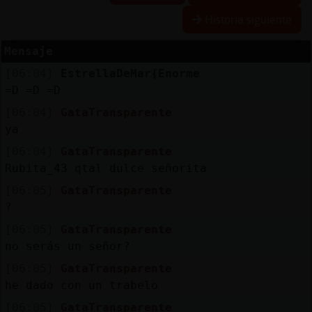
Historia siguiente
Mensaje
Reserva
[06:04]
EstrellaDeMar{Enorme
alias
=D =D =D
[06:04]
GataTransparente
ya
Actuali
[06:04]
GataTransparente
contras
Rubita_43 qtal dulce señorita
[06:05]
GataTransparente
?
Actuali
[06:05]
GataTransparente
IP
no serás un señor?
virtual
[06:05]
GataTransparente
he dado con un trabelo
[06:05]
GataTransparente