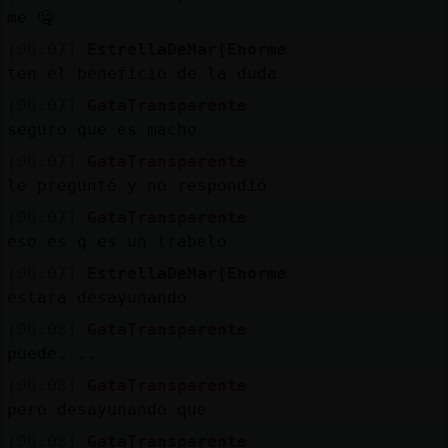
me 🤐
[06:07]
EstrellaDeMar{Enorme
ten el beneficio de la duda
[06:07]
GataTransparente
seguro que es macho
[06:07]
GataTransparente
le pregunté y no respondió
[06:07]
GataTransparente
eso es q es un trabelo
[06:07]
EstrellaDeMar{Enorme
estara desayunando
[06:08]
GataTransparente
puede....
[06:08]
GataTransparente
pero desayunando que
[06:08]
GataTransparente