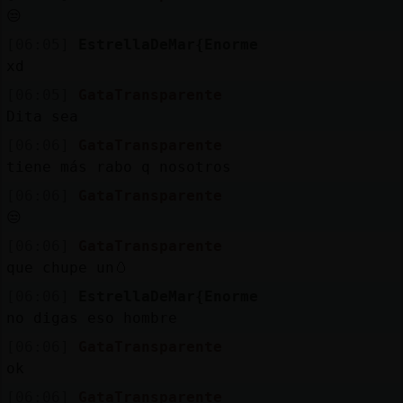
Mis
😒
blogs
[06:05]
EstrellaDeMar{Enorme
xd
[06:05]
GataTransparente
Mis
Dita sea
foros
[06:06]
GataTransparente
tiene más rabo q nosotros
[06:06]
GataTransparente
Registr
😒
un
[06:06]
GataTransparente
canal
que chupe un🥚
[06:06]
EstrellaDeMar{Enorme
no digas eso hombre
Más
[06:06]
GataTransparente
gestion
ok
[06:06]
GataTransparente