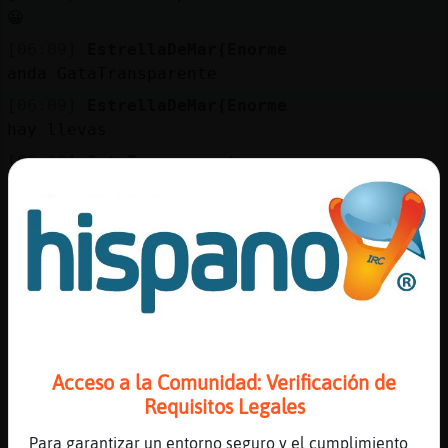
😀
[06:09]
EstrellaDeMar{Enorme
anda GataTransparente
[06:09]
EstrellaDeMar{Enorme
hay llevas
[06:10]
GataTransparente
jajajaja
[06:10]
EstrellaDeMar{Enorme
pilla por la orilla
[06:10]
Avestruz-ConTimidez
Hoy he soñado unas cosas rarisimas
[06:10]
GataTransparente
n t moskees rubita
Acceso a la Comunidad: Verificación de
[06:10]
GataTransparente
Requisitos Legales
sueños húmedos
[06:10]
GataTransparente
Para garantizar un entorno seguro y el cumplimiento