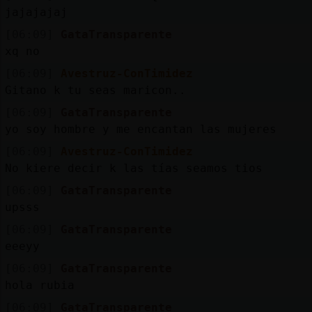
jajajajaj
[06:09]
GataTransparente
xq no
[06:09]
Avestruz-ConTimidez
Gitano k tu seas maricon..
[06:09]
GataTransparente
yo soy hombre y me encantan las mujeres
[06:09]
Avestruz-ConTimidez
No kiere decir k las tías seamos tios
[06:09]
GataTransparente
upsss
[06:09]
GataTransparente
eeeyy
[06:09]
GataTransparente
hola rubia
[06:09]
GataTransparente