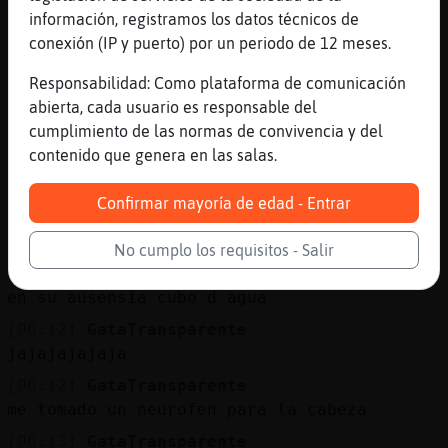
xd
información, registramos los datos técnicos de
conexión (IP y puerto) por un periodo de 12 meses.
[06:11]
GataTransparente
ioojjj
Responsabilidad: Como plataforma de comunicación
[06:11]
GataTransparente
abierta, cada usuario es responsable del
recuerda tirar dla cisterna
cumplimiento de las normas de convivencia y del
contenido que genera en las salas.
[06:11]
GataTransparente
😏
Confirmar mayoría de edad - Entrar
[06:11]
GataTransparente
9🙄🙄🙄🙄
No cumplo los requisitos - Salir
[06:11]
EstrellaDeMar{Enorme
en su ausensia cubo d agua
[06:12]
GataTransparente
jajajajajaja
[06:12]
GataTransparente
me tomado un neurofen para la cabeza
[06:13]
GataTransparente