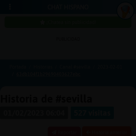
CHAT HISPANO
¡Chatea sin publicidad!
PUBLICIDAD
Iniciar
sesión
Portada
Historias
Canal #sevilla
2023-02-01
63db104f1b29690403627ebc
¡Chatea
sin
publici
Historia de #sevilla
01/02/2023 06:04
527 visitas
Crear
una
Reportar
Historia anterior
cuenta