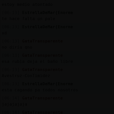
estoy medio atontado
[06:13]
EstrellaDeMar{Enorme
te hace falta un pale
[06:13]
EstrellaDeMar{Enorme
xd
[06:13]
GataTransparente
no diría qno
[06:13]
GataTransparente
esa rubia deja el baño libre
[06:13]
GataTransparente
Avestruz-ConTimidez
[06:13]
EstrellaDeMar{Enorme
esta cagando pa todos nosotros
[06:14]
GataTransparente
jajajajaja
[06:14]
GataTransparente