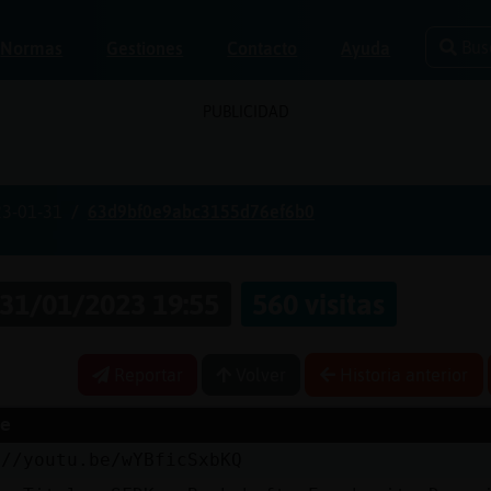
Bus
Normas
Gestiones
Contacto
Ayuda
PUBLICIDAD
3-01-31
63d9bf0e9abc3155d76ef6b0
31/01/2023 19:55
560 visitas
Reportar
Volver
Historia anterior
e
://youtu.be/wYBficSxbKQ