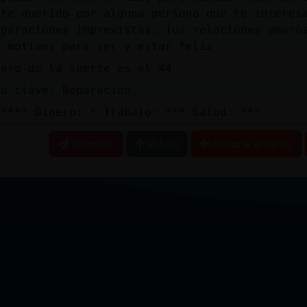
rte querido por alguna persona que te interes
eparaciones imprevistas. Tus relaciones amoro
s motivos para ser y estar feliz.
mero de la suerte es el 44
ra clave: Reparación.
 **** Dinero: * Trabajo: *** Salud: ***
Reportar
Volver
Historia anterior