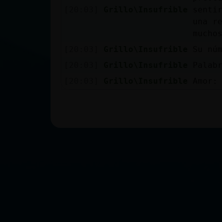
[20:03]
Grillo\Insufrible
senti
una r
mucho
[20:03]
Grillo\Insufrible
Su nú
[20:03]
Grillo\Insufrible
Palab
[20:03]
Grillo\Insufrible
Amor: