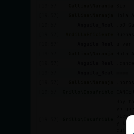
Mis blogs
[19:57]
Gallina\Naranja
Sip
[19:57]
Gallina\Naranja
Hola 
[19:57]
Anguila_Real
.oO G
Mis foros
[19:57]
ArdillaEficiente
Buena
[19:57]
Anguila_Real
a ver
[19:57]
Gallina\Naranja
Hola 
Registrar
[19:57]
Anguila_Real
.canc
un canal
[19:57]
Anguila_Real
mmmm
[19:57]
Gallina\Naranja
.horo
Más
[19:57]
Grillo\Insufrible
CANCE
gestiones
Hoy t
ya qu
siemp
[19:57]
Grillo\Insufrible
y te 
cuida