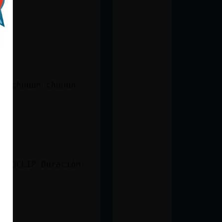
un chuuun chuuun
as
IDEOCLIP Duración: