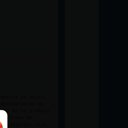
rantías de éxito,
imponderables de
días en tu trabajo
ud, debes de
o a engordar otra