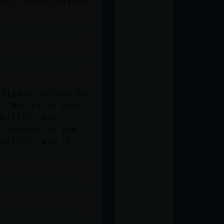
ión: 3M37S Enviado
sólidas, porque es
l. Hoy es un buen
amiliar. Hoy
í tendrás un día
abrirte cara el