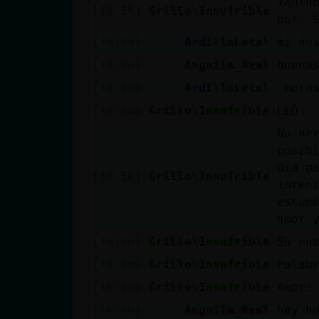
YouTu
[19:55]
Grillo\Insufrible
cuenta
por: 
[19:56]
ArdillaLetal
mi do
[19:56]
Anguila_Real
buena
Reservar
[19:56]
ArdillaLetal
.horo
alias
[19:56]
Grillo\Insufrible
LEO:
No ar
posib
Actualizar
día p
[19:56]
Grillo\Insufrible
contraseña
inten
estup
amor 
[19:56]
Grillo\Insufrible
Su nú
Actualizar
IP virtual
[19:56]
Grillo\Insufrible
Palab
[19:56]
Grillo\Insufrible
Amor:
[19:56]
Anguila_Real
hay h