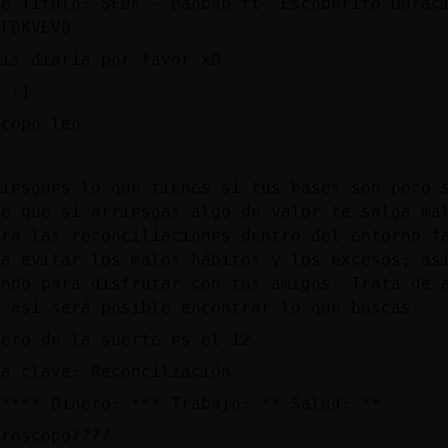
be Titulo: SFDK - Baobab ft. Escoberito Durac
SFDKVEVO
sis diaria por favor xD
s :)
scopo leo
riesgues lo que tienes si tus bases son poco 
le que si arriesgas algo de valor te salga ma
ara las reconciliaciones dentro del entorno f
ta evitar los malos hábitos y los excesos; as
endo para disfrutar con tus amigos. Trata de 
y así será posible encontrar lo que buscas.
mero de la suerte es el 12
ra clave: Reconciliación.
 **** Dinero: *** Trabajo: ** Salud: **
oroscopo????