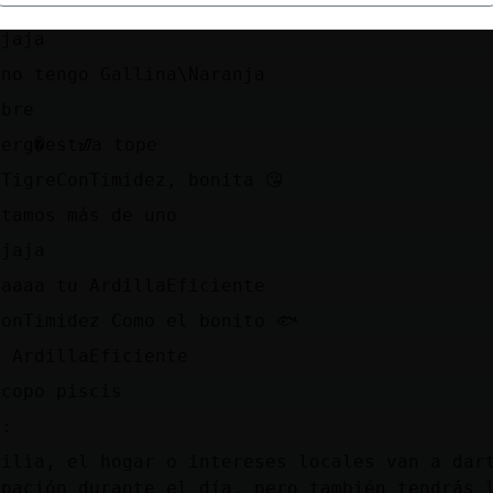
o una Jajaja
ajaja
 no tengo Gallina\Naranja
obre
nerg�estᮠa tope
 TigreConTimidez, bonita 😘
stamos más de uno
ajaja
aaaaa tu ArdillaEficiente
ConTimidez Como el bonito 🐟
a ArdillaEficiente
scopo piscis
S:
milia, el hogar o intereses locales van a dar
upación durante el día, pero también tendrás 