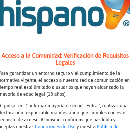
mero de la suerte es el 21
ra clave: Competencia.
 **** Dinero: ** Trabajo: *** Salud: *
ala pata tiene el Gallina\Naranja chuuun chuu
Acceso a la Comunidad: Verificación de Requisitos
allina\Naranja Oo. :P
Legales
emos que sean buenas.
Para garantizar un entorno seguro y el cumplimiento de la
ula}Veloz y si no son buenas las haremos buen
normativa vigente, el acceso a nuestra red de comunicación en
://youtu.be/n4IGD-PyxdI
tiempo real está limitado a usuarios que hayan alcanzado la
mayoría de edad legal (18 años).
be Titulo: AYAX - EL CIRCO (PROD BLASFEM) | V
 Enviado por: AYAX Y PROK
Al pulsar en 'Confirmar mayoría de edad - Entrar', realizas una
dice que estoy engordandooooo :(
declaración responsable manifestando que cumples con este
requisito de acceso. Asimismo, confirmas que has leído y
ON se come un chocolate
aceptas nuestras
Condiciones de Uso
y nuestra
Política de