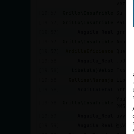
vez.
[19:57]
Grillo\Insufrible
Su nú
[19:57]
Grillo\Insufrible
Palab
[19:57]
Anguila_Real
grrrr
[19:57]
Grillo\Insufrible
Amor:
[19:57]
ArdillaEficiente
Qué m
[19:58]
Anguila_Real
.oO G
[19:58]
Libelula}Veloz
Esper
[19:58]
Gallina\Naranja
Libel
[19:58]
ArdillaLetal
https
YouTu
[19:58]
Grillo\Insufrible
2M53S
[19:59]
Anguila_Real
ayyy 
[19:59]
Anguila_Real
ACTI