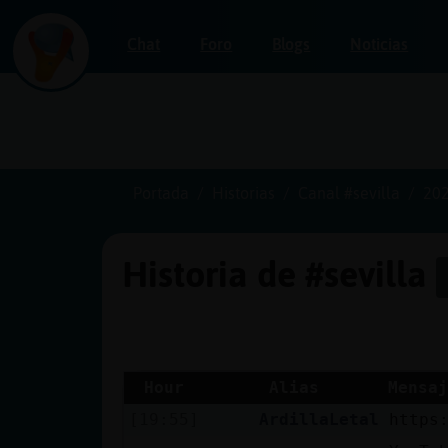
Chat
Foro
Blogs
Noticias
Iniciar
sesión
Portada
Historias
Canal #sevilla
202
Historia de #sevilla
¡Chatea
sin
publicidad!
Hour
Alias
Mensaj
[19:55]
ArdillaLetal
https
Crear
una