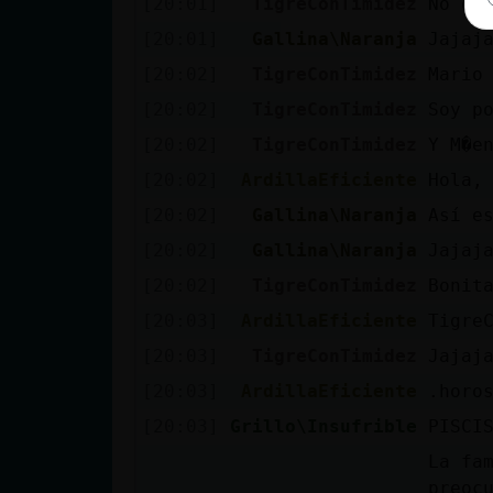
[20:01]
TigreConTimidez
No di
[20:01]
Gallina\Naranja
Jajaj
[20:02]
TigreConTimidez
Mario
[20:02]
TigreConTimidez
Soy p
[20:02]
TigreConTimidez
Y M�e
[20:02]
ArdillaEficiente
Hola,
[20:02]
Gallina\Naranja
Así e
[20:02]
Gallina\Naranja
Jajaj
[20:02]
TigreConTimidez
Bonit
[20:03]
ArdillaEficiente
Tigre
[20:03]
TigreConTimidez
Jajaj
[20:03]
ArdillaEficiente
.horo
[20:03]
Grillo\Insufrible
PISCI
La fa
preoc