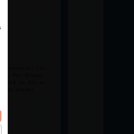
s
a necesario. Las
tes. Por alguna
y será un día en
istas puedes