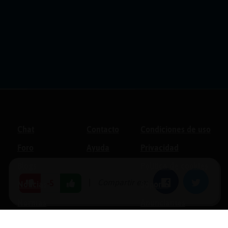
Chat
Contacto
Condiciones de uso
Foro
Ayuda
Privacidad
Blogs
Política de cookies
|
Compartir en:
Facebook
Twitter
-5
Noticias
Soporte
Normas
Anunciantes
Estadísticas