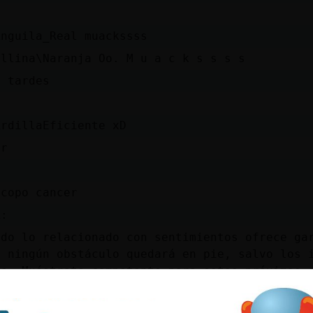
Anguila_Real muackssss
allina\Naranja Oo. M u a c k s s s s
s tardes
ArdillaEficiente xD
er
scopo cancer
R:
odo lo relacionado con sentimientos ofrece ga
e ningún obstáculo quedará en pie, salvo los 
re. Muéstrate competente para estos próximos 
lo compensarán con creces. En cuanto a la sal
rte más en lo que comes porque estás empezand