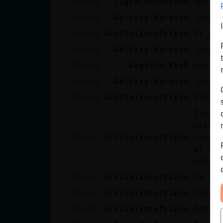
[20:00]
TigreConTimidez
Soy es
[20:00]
Gallina\Naranja
.horo
[20:00]
Grillo\Insufrible
El si
[20:00]
Gallina\Naranja
.horo
[20:00]
Anguila_Real
con n
[20:00]
Gallina\Naranja
.horo
[20:00]
Grillo\Insufrible
ESCOR
Tiene
relac
[20:00]
Grillo\Insufrible
razón
el qu
perde
[20:00]
Grillo\Insufrible
Su nú
[20:00]
Grillo\Insufrible
Palab
[20:00]
Grillo\Insufrible
Amor: