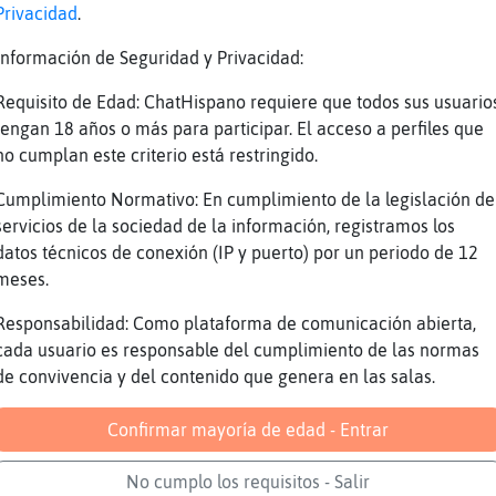
corpi󮠰or fi Gallina\Naranja
Privacidad
.
scopo scorpio
Información de Seguridad y Privacidad:
gno dado no es un signo zodiacal.
Requisito de Edad: ChatHispano requiere que todos sus usuario
scopo escorpio
tengan 18 años o más para participar. El acceso a perfiles que
no cumplan este criterio está restringido.
scopo escorpio
Cumplimiento Normativo: En cumplimiento de la legislación de
PIO:
servicios de la sociedad de la información, registramos los
s que reservar energías y descansar cuanto se
datos técnicos de conexión (IP y puerto) por un periodo de 12
iones con la pareja pueden ser frías y distan
meses.
 las relaciones se enfrían. Económicamente ho
Responsabilidad: Como plataforma de comunicación abierta,
e tendrás que ir con cautela, pues si te desp
cada usuario es responsable del cumplimiento de las normas
r mucho dinero. Procura limitar tus gastos.
de convivencia y del contenido que genera en las salas.
mero de la suerte es el 34
ra clave: Descanso.
Confirmar mayoría de edad - Entrar
 * Dinero: * Trabajo: *** Salud: ****
No cumplo los requisitos - Salir