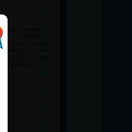
n poco sólidas,
valor te salga
ciones dentro del
los hábitos y los
disfrutar con tus
 será posible
*