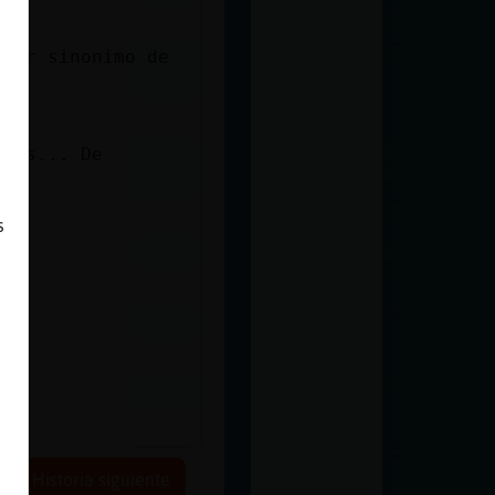
 ser sinonimo de
cias... De
s
Historia siguiente