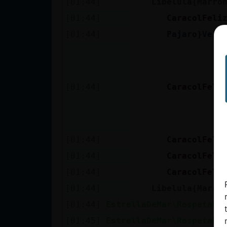
[01:44]
Libelula{Marro
cuenta
[01:44]
CaracolFeli
[01:44]
Pajaro}Verd
Reservar
alias
[01:44]
CaracolFeli
Actualizar
contraseña
[01:44]
CaracolFeli
[01:44]
CaracolFeli
[01:44]
CaracolFeli
Actualizar
IP virtual
[01:44]
Libelula{Marro
[01:44]
EstrellaDeMar\Respetabl
[01:45]
EstrellaDeMar\Respetabl