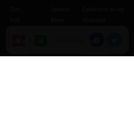
Chat
Contacto
Condiciones de uso
Foro
Ayuda
Privacidad
Blogs
Política de cookies
|
Compartir en:
Facebook
Twitter
2
Noticias
Soporte
Normas
Anunciantes
Estadísticas
Historias
Tu foro gratis