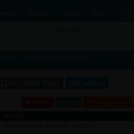
Bus
Normas
Gestiones
Contacto
Ayuda
PUBLICIDAD
3-01-31
63d9bede9abc3155d76ef698
31/01/2023 01:42
507 visitas
Reportar
Volver
Historia anterior
Mensaje
e
Alla quisiera yo estar cariño