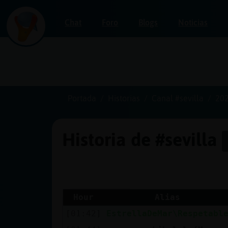
Chat
Foro
Blogs
Noticias
Iniciar
sesión
Portada
Historias
Canal #sevilla
202
Historia de #sevilla
¡Chatea
sin
publicidad!
Hour
Alias
[01:42]
EstrellaDeMar\Respetabl
Crear
una