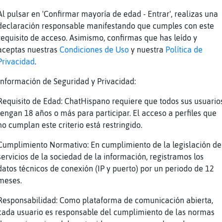
e
O no
Al pulsar en 'Confirmar mayoría de edad - Entrar', realizas una
No se q edad tendra pero ser gay jamas debe
declaración responsable manifestando que cumples con este
n
burlas. Estamos en el siglo 21
requisito de acceso. Asimismo, confirmas que has leído y
aceptas nuestras
Condiciones de Uso
y nuestra
Política de
e
Pero lo es
Privacidad
.
Los prejuicios y estereotipos denotan caren
n
educacion, madurez...
Información de Seguridad y Privacidad:
e
El mundo no esta para comerselo
Requisito de Edad: ChatHispano requiere que todos sus usuario
e
Esta para tirarlo a la basura
tengan 18 años o más para participar. El acceso a perfiles que
no cumplan este criterio está restringido.
n
SI eso si
e
Y a los padres nos duelen los hijos
Cumplimiento Normativo: En cumplimiento de la legislación de
servicios de la sociedad de la información, registramos los
n
Normal
datos técnicos de conexión (IP y puerto) por un periodo de 12
e
Ahiu ahuu
meses.
e
Jiji
Responsabilidad: Como plataforma de comunicación abierta,
cada usuario es responsable del cumplimiento de las normas
Reportar
Volver
Historia anterior