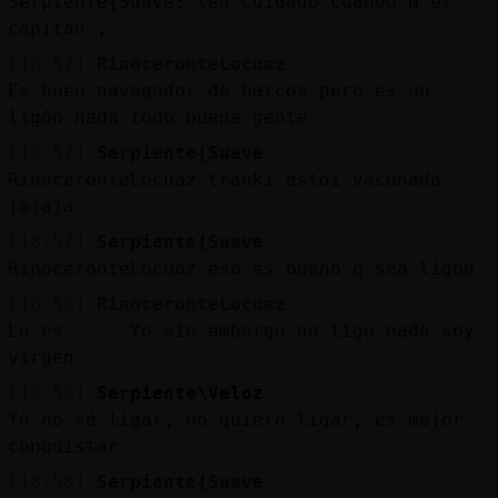
Serpiente{Suave: ten cuidado cuando N el
capitán ;
[18:57]
RinoceronteLocuaz
Es buen navegador de barcos pero es un
ligón nada todo buena gente
[18:57]
Serpiente{Suave
RinoceronteLocuaz tranki estoi vacunada
jajaja
[18:57]
Serpiente{Suave
RinoceronteLocuaz eso es bueno q sea ligón
[18:58]
RinoceronteLocuaz
Lo es. Yo sin embargo no ligo nada soy
virgen
[18:58]
Serpiente\Veloz
Yo no sé ligar, no quiero ligar, es mejor
conquistar
[18:58]
Serpiente{Suave