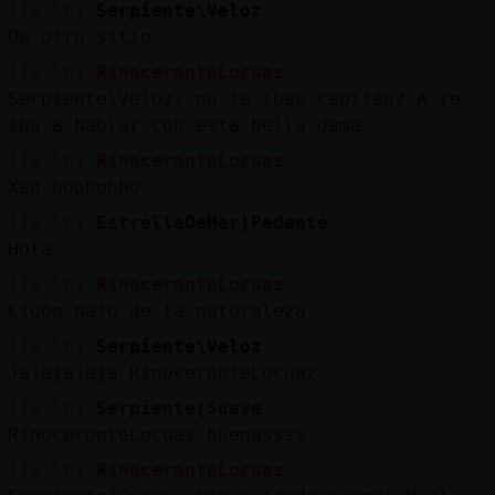
[18:56]
Serpiente\Veloz
De otro sitio
[18:56]
RinoceronteLocuaz
Serpiente\Veloz: no te ibas capitán? A re
iba a hablar con esta bella dama
[18:56]
RinoceronteLocuaz
Xad hoohohho
[18:56]
EstrellaDeMar}Pedante
Hola
[18:56]
RinoceronteLocuaz
Ligón nato de la naturaleza
[18:56]
Serpiente\Veloz
Jajajajaja RinoceronteLocuaz
[18:56]
Serpiente{Suave
RinoceronteLocuaz buenassss
[18:56]
RinoceronteLocuaz