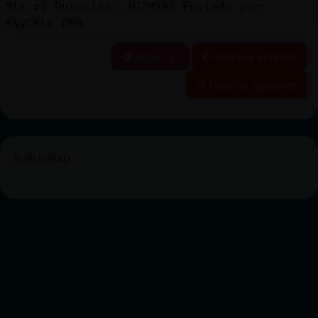
Mix #2 Duración: 2H7M59S Enviado por:
KNVCKLE DNB
Reportar
Historia anterior
Historia siguiente
PUBLICIDAD