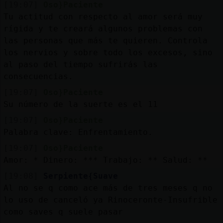
[19:07]
Oso}Paciente
Tu actitud con respecto al amor será muy
rígida y te creará algunos problemas con
las personas que más te quieren. Controla
los nervios y sobre todo los excesos, sino
al paso del tiempo sufrirás las
consecuencias.
[19:07]
Oso}Paciente
Su número de la suerte es el 11
[19:07]
Oso}Paciente
Palabra clave: Enfrentamiento.
[19:07]
Oso}Paciente
Amor: * Dinero: *** Trabajo: ** Salud: **
[19:08]
Serpiente{Suave
Al no se q como ace más de tres meses q no
lo uso de canceló ya Rinoceronte-Insufrible
como saves q suele pasar