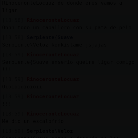
RinoceronteLocuaz de donde eres vamos a
ligar
[18:58]
RinoceronteLocuaz
Ohhh todo un caballero con su pata de pelo
[18:58]
Serpiente{Suave
Serpiente\Veloz konkistame jsjajas
[18:59]
RinoceronteLocuaz
Serpiente{Suave enserio queire ligar comigo
!!!
[18:59]
RinoceronteLocuaz
Oioioioioioii
[18:59]
RinoceronteLocuaz
!!!
[18:59]
RinoceronteLocuaz
Me dio un escalofrío
[18:59]
Serpiente\Veloz