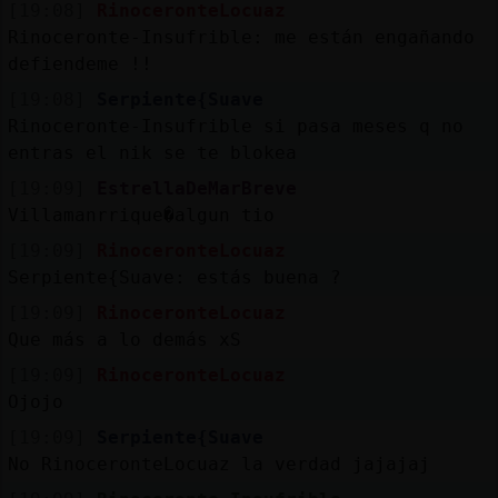
[19:08]
RinoceronteLocuaz
Rinoceronte-Insufrible: me están engañando
defiendeme !!
[19:08]
Serpiente{Suave
Rinoceronte-Insufrible si pasa meses q no
entras el nik se te blokea
[19:09]
EstrellaDeMarBreve
Villamanrrique�algun tio
[19:09]
RinoceronteLocuaz
Serpiente{Suave: estás buena ?
[19:09]
RinoceronteLocuaz
Que más a lo demás xS
[19:09]
RinoceronteLocuaz
Ojojo
[19:09]
Serpiente{Suave
No RinoceronteLocuaz la verdad jajajaj