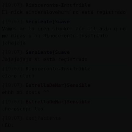
[19:07]
Rinoceronte-Insufrible
El nick sinceralovehurt no está registrado
[19:07]
Serpiente{Suave
Vamos me lo creo slunker ace mil asin q no
me digas q no Rinoceronte-Insufrible
jahajaja
[19:07]
Serpiente{Suave
Jajajajaja si está registrado
[19:07]
Rinoceronte-Insufrible
claro claro
[19:07]
EstrellaDeMar}Sensible
ehhh mi dosis ^^
[19:07]
EstrellaDeMar}Sensible
.horoscopo leo
[19:07]
Oso}Paciente
LEO: