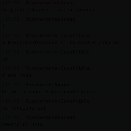
[19:08]
RinoceronteLocuaz
Serpiente{Suave: a quien conoces !
[19:08]
RinoceronteLocuaz
?
[19:08]
Rinoceronte-Insufrible
a RinoceronteLocuaz si lo enga񡳠a chan no
[19:08]
Rinoceronte-Insufrible
xD
[19:08]
Rinoceronte-Insufrible
d eso nada
[19:08]
Serpiente{Suave
De aki a todos RinoceronteLocuaz
[19:08]
Rinoceronte-Insufrible
no funciona asi
[19:08]
RinoceronteLocuaz
SweetGirl hola