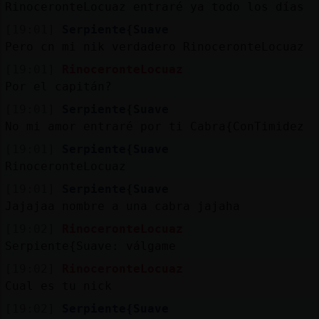
RinoceronteLocuaz entraré ya todo los días
[19:01]
Serpiente{Suave
Pero cn mi nik verdadero RinoceronteLocuaz
[19:01]
RinoceronteLocuaz
Por el capitán?
[19:01]
Serpiente{Suave
No mi amor entraré por ti Cabra{ConTimidez
[19:01]
Serpiente{Suave
RinoceronteLocuaz
[19:01]
Serpiente{Suave
Jajajaa nombre a una cabra jajaha
[19:02]
RinoceronteLocuaz
Serpiente{Suave: válgame
[19:02]
RinoceronteLocuaz
Cual es tu nick
[19:02]
Serpiente{Suave