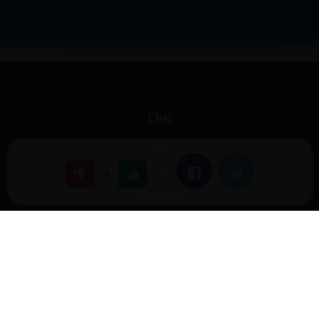
Chat
Foro
Blogs
|
Facebook
Twitter
4
Noticias
Normas
Estadísticas
Historias
Tu foro gratis