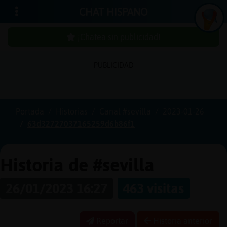
CHAT HISPANO
¡Chatea sin publicidad!
PUBLICIDAD
Iniciar
sesión
Portada
Historias
Canal #sevilla
2023-01-26
63d32727037165259d6b86f1
¡Chatea
sin
publici
Historia de #sevilla
26/01/2023 16:27
463 visitas
Crear
una
Reportar
Historia anterior
cuenta