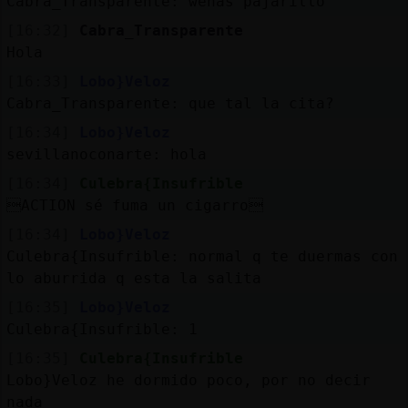
Cabra_Transparente: wenas pajarillo
[16:32]
Cabra_Transparente
Hola
[16:33]
Lobo}Veloz
Cabra_Transparente: que tal la cita?
[16:34]
Lobo}Veloz
sevillanoconarte: hola
[16:34]
Culebra{Insufrible
ACTION sé fuma un cigarro
[16:34]
Lobo}Veloz
Culebra{Insufrible: normal q te duermas con
lo aburrida q esta la salita
[16:35]
Lobo}Veloz
Culebra{Insufrible: 1
[16:35]
Culebra{Insufrible
Lobo}Veloz he dormido poco, por no decir
nada