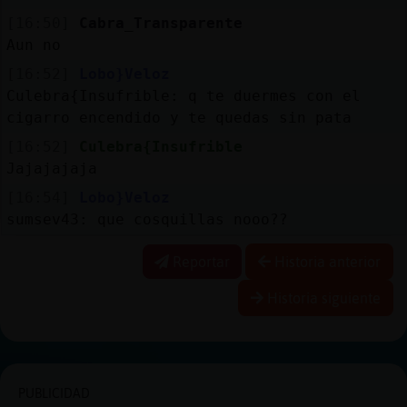
[16:50]
Cabra_Transparente
Aun no
[16:52]
Lobo}Veloz
Culebra{Insufrible: q te duermes con el
cigarro encendido y te quedas sin pata
[16:52]
Culebra{Insufrible
Jajajajaja
[16:54]
Lobo}Veloz
sumsev43: que cosquillas nooo??
Reportar
Historia anterior
Historia siguiente
PUBLICIDAD