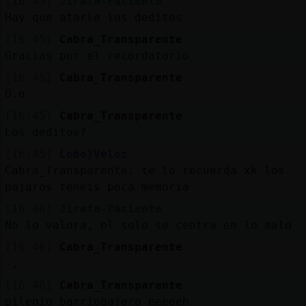
[16:45]
Jirafa-Paciente
Hay que atarle los deditos
[16:45]
Cabra_Transparente
Gracias por el recordatorio
[16:45]
Cabra_Transparente
O.o
[16:45]
Cabra_Transparente
Los deditos?
[16:45]
Lobo}Veloz
Cabra_Transparente: te lo recuerda xk los
pajaros teneis poca memoria
[16:46]
Jirafa-Paciente
No lo valora, el solo se centra en lo malo
[16:46]
Cabra_Transparente
-,-
[16:46]
Cabra_Transparente
pilenio_barriobajero eeeeeh