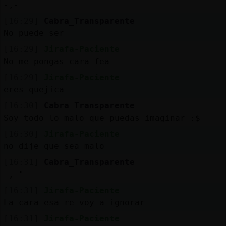
Mis
-,-
blogs
[16:29]
Cabra_Transparente
No puede ser
[16:29]
Jirafa-Paciente
No me pongas cara fea
Mis
foros
[16:29]
Jirafa-Paciente
eres quejica
[16:30]
Cabra_Transparente
Soy todo lo malo que puedas imaginar :$
Registr
un
[16:30]
Jirafa-Paciente
canal
no dije que sea malo
[16:31]
Cabra_Transparente
-,-"
[16:31]
Jirafa-Paciente
Más
La cara esa re voy a ignorar
gestion
[16:31]
Jirafa-Paciente