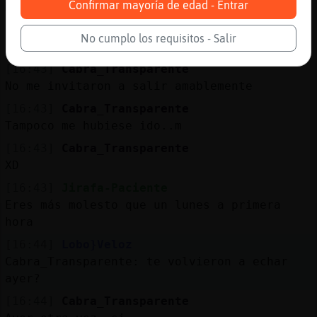
Confirmar mayoría de edad - Entrar
Me banearon!!!
[16:43]
Jirafa-Paciente
No cumplo los requisitos - Salir
Invitarte a salir, lo que yo decía
[16:43]
Cabra_Transparente
No me invitaron a salir amablemente
[16:43]
Cabra_Transparente
Tampoco me hubiese ido..m
[16:43]
Cabra_Transparente
XD
[16:43]
Jirafa-Paciente
Eres más molesto que un lunes a primera
hora
[16:44]
Lobo}Veloz
Cabra_Transparente: te volvieron a echar
ayer?
[16:44]
Cabra_Transparente