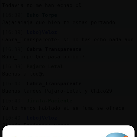
Todavia no me han echao xD
[16:39]
Buho_Torpe
Jajajajaja que bien te estas portando
[16:39]
Lobo}Veloz
Cabra_Transparente: si no has echo nada aun
[16:39]
Cabra_Transparente
Buho_Torpe Que pasa bombom?
[16:39]
Pajaro-Letal
Buenas a tod@s
[16:40]
Cabra_Transparente
Buenas tardes Pajaro-Letal y Chico29
[16:40]
Jirafa-Paciente
Ya lo hemos hablado si se fuma se ofrece
[16:40]
Lobo}Veloz
Jirafa-Paciente: wenas
[16:40]
Jirafa-Paciente