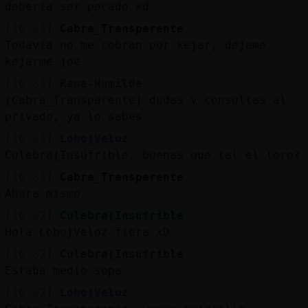
debería ser pecado xd
[16:31]
Cabra_Transparente
Todavia no me cobran por kejar, dejame
kejarme joe
[16:31]
Rana-Humilde
[Cabra_Transparente] dudas y consultas al
privado, ya lo sabes
[16:31]
Lobo}Veloz
Culebra{Insufrible: buenas que tal el loro?
[16:31]
Cabra_Transparente
Ahora mismo
[16:32]
Culebra{Insufrible
Hola Lobo}Veloz fiera xD
[16:32]
Culebra{Insufrible
Estaba medio sopa
[16:32]
Lobo}Veloz