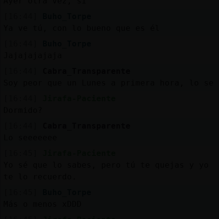
Ayer otra vez, si
[16:44]
Buho_Torpe
Ya ve tú, con lo bueno que es él
[16:44]
Buho_Torpe
Jajajajajaja
[16:44]
Cabra_Transparente
Soy peor que un Lunes a primera hora, lo se
[16:44]
Jirafa-Paciente
Dormido?
[16:44]
Cabra_Transparente
Lo seeeeeee
[16:45]
Jirafa-Paciente
Yo sé que lo sabes, pero tú te quejas y yo
te lo recuerdo.
[16:45]
Buho_Torpe
Más o menos xDDD