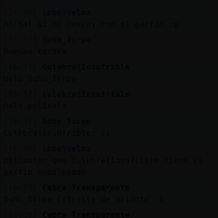
[16:36]
Lobo}Veloz
normal si te rascas con el garfio :p
[16:37]
Buho_Torpe
Buenas tardes
[16:37]
Culebra{Insufrible
Hola Buho_Torpe
[16:37]
Culebra{Insufrible
Hola polisolo
[16:37]
Buho_Torpe
Culebra{Insufrible: :)
[16:38]
Lobo}Veloz
polisolo: que Culebra{Insufrible tiene el
garfio homologado
[16:39]
Cabra_Transparente
Buho_Torpe Estrella de oriente :$
[16:39]
Cabra_Transparente