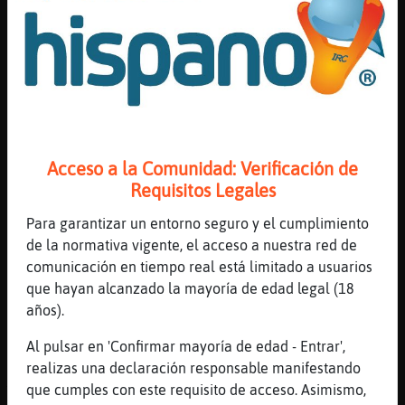
Buenas bonico Lobo}Veloz
[16:40]
Lobo}Veloz
Cabra_Transparente: me ignora
[16:41]
Cabra_Transparente
Lobo}Veloz que te pasa campeon?
[16:41]
Jirafa-Paciente
Acceso a la Comunidad: Verificación de
No le hagas caso, esta quejicoso
Requisitos Legales
[16:41]
Culebra{Insufrible
Hola Jirafa-Paciente
Para garantizar un entorno seguro y el cumplimiento
de la normativa vigente, el acceso a nuestra red de
[16:41]
Lobo}Veloz
comunicación en tiempo real está limitado a usuarios
pues el martes Cabra_Transparente estaba
que hayan alcanzado la mayoría de edad legal (18
contento
años).
[16:42]
Cabra_Transparente
Sii, me voy a kejar hoy por todo
Al pulsar en 'Confirmar mayoría de edad - Entrar',
realizas una declaración responsable manifestando
[16:42]
Cabra_Transparente
que cumples con este requisito de acceso. Asimismo,
Todoooo