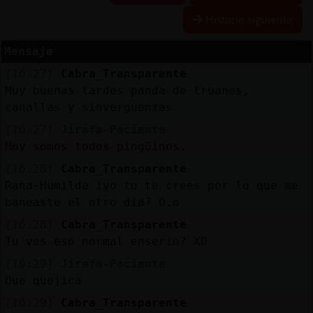
Historia siguiente
Mensaje
Reserva
[16:27]
Cabra_Transparente
alias
Muy buenas tardes panda de truanes,
canallas y sinverguenzas
[16:27]
Jirafa-Paciente
Actuali
Hoy somos todos pingüinos.
contras
[16:28]
Cabra_Transparente
Rana-Humilde iyo tu te crees por lo que me
baneaste el otro dia? O.o
Actuali
[16:28]
Cabra_Transparente
IP
Tu ves eso normal enserio? XD
virtual
[16:29]
Jirafa-Paciente
Que quejica
[16:29]
Cabra_Transparente