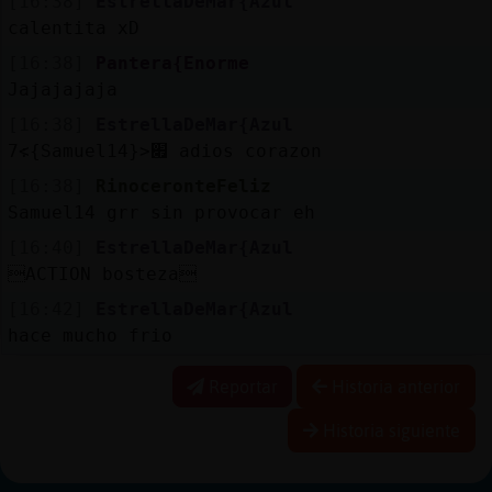
[16:38]
EstrellaDeMar{Azul
calentita xD
[16:38]
Pantera{Enorme
Jajajajaja
[16:38]
EstrellaDeMar{Azul
׃7<{Samuel14}>׏ adios corazon
[16:38]
RinoceronteFeliz
Samuel14 grr sin provocar eh
[16:40]
EstrellaDeMar{Azul
ACTION bosteza
[16:42]
EstrellaDeMar{Azul
hace mucho frio
Reportar
Historia anterior
Historia siguiente