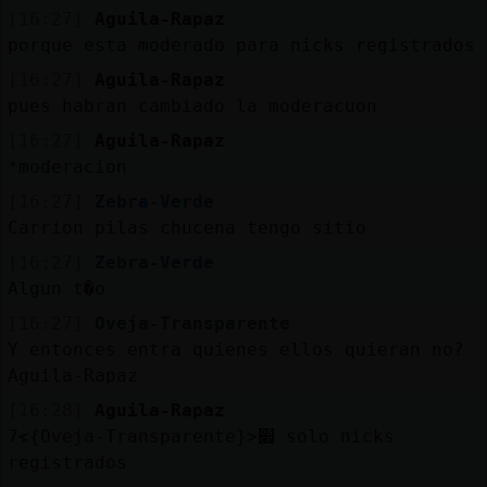
Mis
[16:27]
Aguila-Rapaz
blogs
porque esta moderado para nicks registrados
[16:27]
Aguila-Rapaz
pues habran cambiado la moderacuon
Mis
[16:27]
Aguila-Rapaz
foros
*moderacion
[16:27]
Zebra-Verde
Carrion pilas chucena tengo sitio
Registr
[16:27]
Zebra-Verde
un
Algun t�o
canal
[16:27]
Oveja-Transparente
Y entonces entra quienes ellos quieran no?
Aguila-Rapaz
[16:28]
Aguila-Rapaz
Más
׃7<{Oveja-Transparente}>׏ solo nicks
gestion
registrados