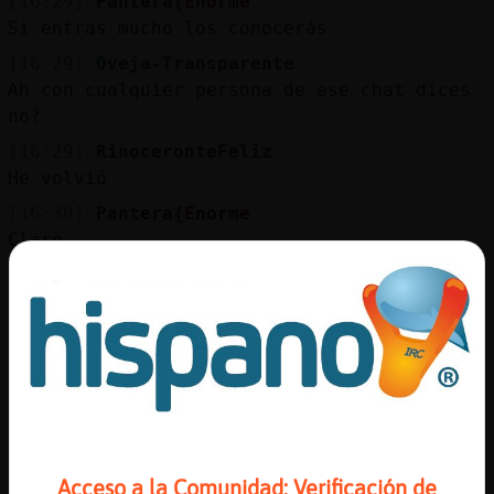
[16:29]
Pantera{Enorme
Si entras mucho los conocerás
[16:29]
Oveja-Transparente
Ah con cualquier persona de ese chat dices
no?
[16:29]
RinoceronteFeliz
He volvió
[16:30]
Pantera{Enorme
Claro
[16:30]
RinoceronteFeliz
No, conmigo no se puede.
[16:30]
Pantera{Enorme
Hola RinoceronteFeliz
[16:30]
RinoceronteFeliz
Buenas Pantera{Enorme
[16:30]
Oveja-Transparente
Acceso a la Comunidad: Verificación de
RinoceronteFeliz contigo no me iba a poner