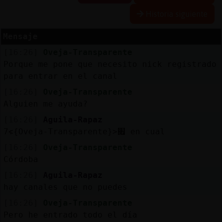
Historia siguiente
Mensaje
Reserva
[16:26]
Oveja-Transparente
alias
Porque me pone que necesito nick registrado
para entrar en el canal
[16:26]
Oveja-Transparente
Actuali
Alguien me ayuda?
contras
[16:26]
Aguila-Rapaz
׃7<{Oveja-Transparente}>׏ en cual
[16:26]
Oveja-Transparente
Actuali
Córdoba
IP
[16:26]
Aguila-Rapaz
virtual
hay canales que no puedes
[16:26]
Oveja-Transparente
Pero he entrado todo el día