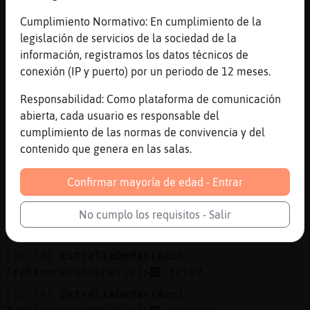
[16:31]
Zebra-Verde
Cumplimiento Normativo: En cumplimiento de la
Algun t�macho alba񩬠aljarafe
legislación de servicios de la sociedad de la
[16:31]
RinoceronteFeliz
información, registramos los datos técnicos de
Saluden a titiiiiii
conexión (IP y puerto) por un periodo de 12 meses.
[16:32]
EstrellaDeMar{Azul
Responsabilidad: Como plataforma de comunicación
amen
abierta, cada usuario es responsable del
[16:32]
RinoceronteFeliz
cumplimiento de las normas de convivencia y del
Samuel14 buenas bonico!
contenido que genera en las salas.
[16:33]
RinoceronteFeliz
Confirmar mayoría de edad - Entrar
Yo quisiera enamorarme pero no
puedooooooooooo, yo no confío, ni en mi
No cumplo los requisitos - Salir
misma confiooo si quiere quedarte hoy pq
hace frío
[16:34]
EstrellaDeMar{Azul
׃7<{RinoceronteFeliz}>׏ frio?
[16:34]
EstrellaDeMar{Azul