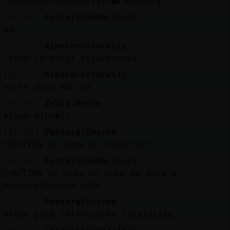
׃7<{RinoceronteFeliz}>׏ exagera
[16:34]
EstrellaDeMar{Azul
xd
[16:35]
RinoceronteFeliz
Tengo la nariz rejuvenecia
[16:35]
RinoceronteFeliz
no te digo más xd
[16:35]
Zebra-Verde
Algun alba�il
[16:36]
Pantera{Enorme
ACTION sé fuma un cigarro
[16:37]
EstrellaDeMar{Azul
ACTION le echa un cubo de agua a
Pantera{Enorme xD
[16:37]
Pantera{Enorme
Oleee para refrescarme jajajajaja