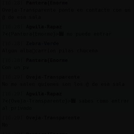
[16:28]
Pantera{Enorme
Oveja-Transparente ponte en contacto con un
@ de esa sala
[16:28]
Aguila-Rapaz
׃7<{Pantera{Enorme}>׏ no puede entrar
[16:28]
Zebra-Verde
Algun alba񩬠carrion pilas chucena
[16:28]
Pantera{Enorme
Con un pv
[16:29]
Oveja-Transparente
No me salen quienes son los @ de esa sala
[16:29]
Aguila-Rapaz
׃7<{Oveja-Transparente}>׏ sabes como entrar
al privado
[16:29]
Oveja-Transparente
No