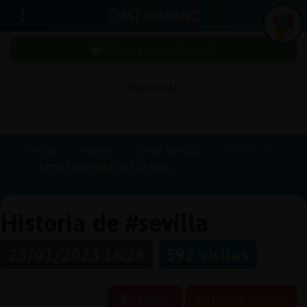
CHAT HISPANO
¡Chatea sin publicidad!
PUBLICIDAD
Iniciar
sesión
Portada
Historias
Canal #sevilla
2023-01-23
63cf3338c58d2f782a78fe8c
¡Chatea
sin
publici
Historia de #sevilla
23/01/2023 16:26
592 visitas
Crear
una
Reportar
Historia anterior
cuenta