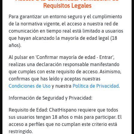
Requisitos Legales
en contacto
[16:30]
Zebra-Verde
Para garantizar un entorno seguro y el cumplimiento
Algun alba�il
de la normativa vigente, el acceso a nuestra red de
comunicación en tiempo real está limitado a usuarios
[16:30]
RinoceronteFeliz
que hayan alcanzado la mayoría de edad legal (18
Eso dije.
años).
[16:30]
Oveja-Transparente
Lista
Al pulsar en 'Confirmar mayoría de edad - Entrar',
realizas una declaración responsable manifestando
[16:31]
RinoceronteFeliz
que cumples con este requisito de acceso. Asimismo,
Y guapa
confirmas que has leído y aceptas nuestras
[16:31]
Oveja-Transparente
Condiciones de Uso
y nuestra
Política de Privacidad
.
Nose
Información de Seguridad y Privacidad:
[16:31]
Aguila-Rapaz
xD
Requisito de Edad: ChatHispano requiere que todos
[16:31]
Pantera{Enorme
sus usuarios tengan 18 años o más para participar. El
Oveja-Transparente vienes a solucionar un
acceso a perfiles que no cumplan este criterio está
problema o a tener otro?
restringido.