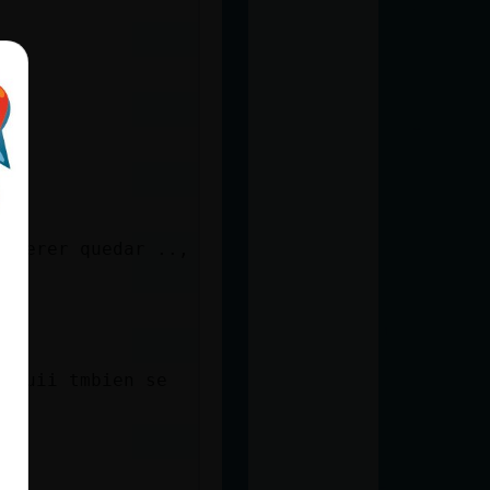
 querer quedar ..,
 aquii tmbien se