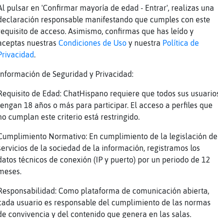
Al pulsar en 'Confirmar mayoría de edad - Entrar', realizas una
emilio
declaración responsable manifestando que cumples con este
fante-SinLuces] por aqui mas bien escribir :P
requisito de acceso. Asimismo, confirmas que has leído y
 wapa saludos
aceptas nuestras
Condiciones de Uso
y nuestra
Política de
Privacidad
.
stoy para soportar te la verdad
 poco, no te preocupes
Información de Seguridad y Privacidad:
o32soltero: aquiii nada es obligatorio..
Requisito de Edad: ChatHispano requiere que todos sus usuario
o estaaa pero parece el cambalache si buscas 
tengan 18 años o más para participar. El acceso a perfiles que
lar y quieres privado eske no pretendes charl
no cumplan este criterio está restringido.
o jugar
Cumplimiento Normativo: En cumplimiento de la legislación de
n quiere
servicios de la sociedad de la información, registramos los
datos técnicos de conexión (IP y puerto) por un periodo de 12
n quiere ..
meses.
uego con chica
Responsabilidad: Como plataforma de comunicación abierta,
Reportar
Volver
Historia anterior
cada usuario es responsable del cumplimiento de las normas
de convivencia y del contenido que genera en las salas.