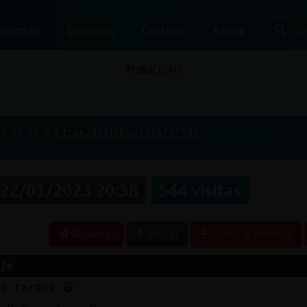
Bus
Normas
Gestiones
Contacto
Ayuda
PUBLICIDAD
3-01-22
63cde2419f065d233e747945
22/01/2023 20:38
544 visitas
Reportar
Volver
Historia anterior
je
s tardes 😃