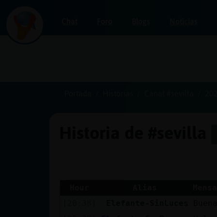
Chat
Foro
Blogs
Noticias
Iniciar
sesión
Portada
Historias
Canal #sevilla
202
Historia de #sevilla
¡Chatea
sin
publicidad!
Hour
Alias
Mensa
[20:38]
Elefante-SinLuces
Buena
Crear
una