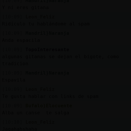
[10:09]
Mandril}Naranja
Y ni eres gitana
[10:09]
Leon_Feliz
Ridículo tu hablándome al spam
[10:09]
Mandril}Naranja
Anda espacila
[10:09]
TopoInteresante
algunas gitanas se dejan el bigote, como
tradicion
[10:09]
Mandril}Naranja
Espavila
[10:09]
Leon_Feliz
Te gusta hablar con links de spam
[10:09]
Bufalo}Elocuente
Alba un canse te salga
[10:10]
Leon_Feliz
Jagahahshaha