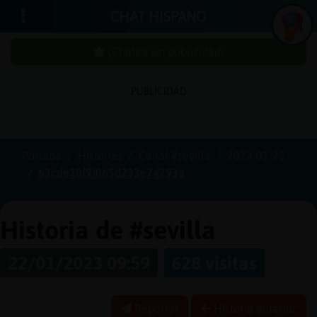
CHAT HISPANO
¡Chatea sin publicidad!
PUBLICIDAD
Iniciar
sesión
Portada
Historias
Canal #sevilla
2023-01-22
63cde20f9f065d233e74793a
¡Chatea
sin
publici
Historia de #sevilla
22/01/2023 09:59
628 visitas
Crear
una
Reportar
Historia anterior
cuenta