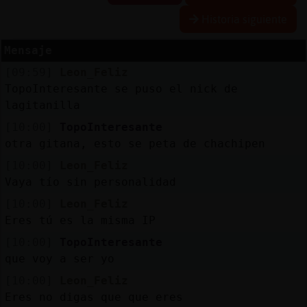
Historia siguiente
Mensaje
Reserva
[09:59]
Leon_Feliz
alias
TopoInteresante se puso el nick de
lagitanilla
[10:00]
TopoInteresante
Actuali
otra gitana, esto se peta de chachipen
contras
[10:00]
Leon_Feliz
Vaya tío sin personalidad
[10:00]
Leon_Feliz
Actuali
Eres tú es la misma IP
IP
[10:00]
TopoInteresante
virtual
que voy a ser yo
[10:00]
Leon_Feliz
Eres no digas que que eres