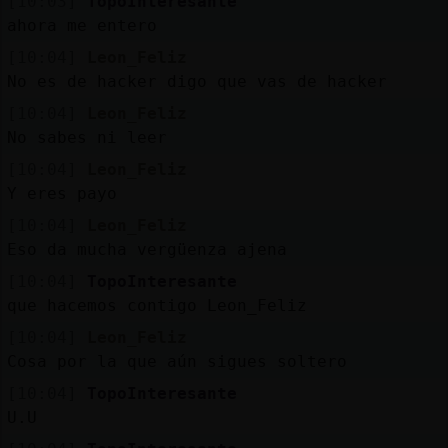
[10:03]
TopoInteresante
ahora me entero
[10:04]
Leon_Feliz
No es de hacker digo que vas de hacker
[10:04]
Leon_Feliz
No sabes ni leer
[10:04]
Leon_Feliz
Y eres payo
[10:04]
Leon_Feliz
Eso da mucha vergüenza ajena
[10:04]
TopoInteresante
que hacemos contigo Leon_Feliz
[10:04]
Leon_Feliz
Cosa por la que aún sigues soltero
[10:04]
TopoInteresante
U.U