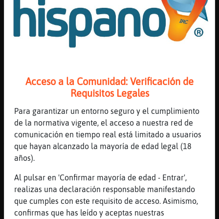
Jahahahs
[10:07]
Leon_Feliz
El privado es spam automático
[10:07]
Leon_Feliz
Hay que cuartos mentales
[10:07]
Mandril}Naranja
Acceso a la Comunidad: Verificación de
Occc
Requisitos Legales
[10:07]
Leon_Feliz
Para garantizar un entorno seguro y el cumplimiento
Jajjahagsha
de la normativa vigente, el acceso a nuestra red de
[10:07]
Leon_Feliz
comunicación en tiempo real está limitado a usuarios
Así te ves
que hayan alcanzado la mayoría de edad legal (18
[10:07]
Leon_Feliz
años).
Ridiculo
Al pulsar en 'Confirmar mayoría de edad - Entrar',
[10:07]
Leon_Feliz
realizas una declaración responsable manifestando
Jahahsga
que cumples con este requisito de acceso. Asimismo,
[10:07]
Mandril}Naranja
confirmas que has leído y aceptas nuestras