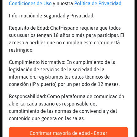
Ridícula tu
Condiciones de Uso
y nuestra
Política de Privacidad
.
[10:08]
Mandril}Naranja
Información de Seguridad y Privacidad:
Que no eres gitana ni na
Requisito de Edad: ChatHispano requiere que todos
[10:08]
TopoInteresante
sus usuarios tengan 18 años o más para participar. El
tiene una actitud muy positiva, crea un
acceso a perfiles que no cumplan este criterio está
buen rollo que te cagas
restringido.
[10:08]
Bufalo}Elocuente
Eso es una guarra
Cumplimiento Normativo: En cumplimiento de la
legislación de servicios de la sociedad de la
[10:08]
Mandril}Naranja
información, registramos los datos técnicos de
Eres paya vestía de gitana
conexión (IP y puerto) por un periodo de 12 meses.
[10:08]
Mandril}Naranja
Jajaajajaa
Responsabilidad: Como plataforma de comunicación
abierta, cada usuario es responsable del
[10:08]
Bufalo}Elocuente
cumplimiento de las normas de convivencia y del
Es una guarda la alba
contenido que genera en las salas.
[10:08]
TopoInteresante
nose si sera gitana o no, pero deja a toda
Confirmar mayoría de edad - Entrar