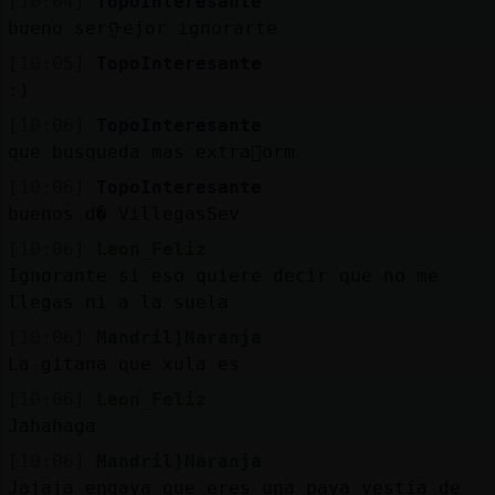
[10:04]
TopoInteresante
bueno serᠭejor ignorarte
[10:05]
TopoInteresante
:)
[10:06]
TopoInteresante
que busqueda mas extra񡠗orm
[10:06]
TopoInteresante
buenos d� VillegasSev
[10:06]
Leon_Feliz
Ignorante si eso quiere decir que no me
llegas ni a la suela
[10:06]
Mandril}Naranja
La gitana que xula es
[10:06]
Leon_Feliz
Jahahaga
[10:06]
Mandril}Naranja
Jajaja engaya que eres una paya vestía de