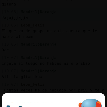
gitana
[10:06]
Mandril}Naranja
Jajajjjajja
[10:06]
Leon_Feliz
El que va de guapo me dais cuenta que le
habla al spam
[10:06]
Mandril}Naranja
Occ
[10:07]
Mandril}Naranja
Engaya si luego no hablas ni e pribao
[10:07]
Mandril}Naranja
Aiii la gitanikaa
[10:07]
Leon_Feliz
Cuántas veces me as hablado por priv y te a
saltado el spam por lo menos 8 veces
[10:07]
Leon_Feliz