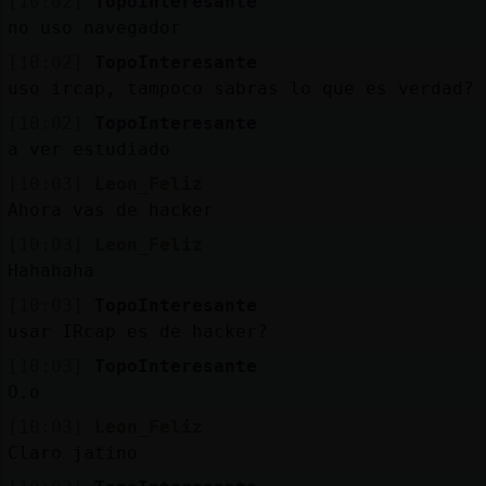
[10:02]
TopoInteresante
no uso navegador
[10:02]
TopoInteresante
uso ircap, tampoco sabras lo que es verdad?
[10:02]
TopoInteresante
a ver estudiado
[10:03]
Leon_Feliz
Ahora vas de hacker
[10:03]
Leon_Feliz
Hahahaha
[10:03]
TopoInteresante
usar IRcap es de hacker?
[10:03]
TopoInteresante
O.o
[10:03]
Leon_Feliz
Claro jatino