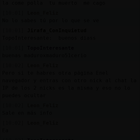
la come polla tu muerto me cago
[10:01]
Leon_Feliz
No lo sabes tú por lo que se ve
[10:01]
Jirafa_ConInquietud
TopoInteresante: buenos diass
[10:01]
TopoInteresante
buenas maduroxmaduro51cerio
[10:02]
Leon_Feliz
Pero si te habres otra página Enel
navegador y entras con otro nick al chat la
IP de los 2 nicks es la misma y eso no lo
puedes ocultar
[10:02]
Leon_Feliz
Sale en más info
[10:02]
Leon_Feliz
Ea