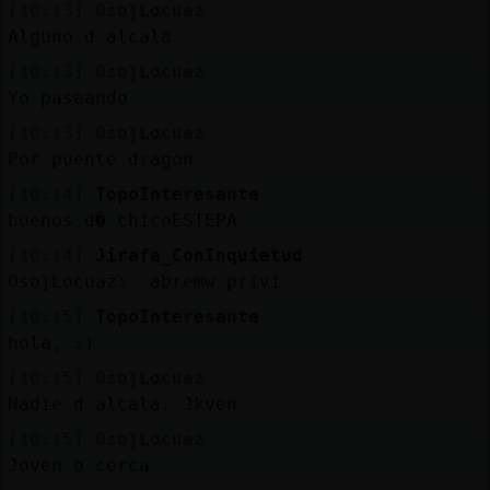
[10:13]
Oso}Locuaz
Alguno d alcala
[10:13]
Oso}Locuaz
Yo paseando
[10:13]
Oso}Locuaz
Por puente dragon
[10:14]
TopoInteresante
buenos d� chicoESTEPA
[10:14]
Jirafa_ConInquietud
Oso}Locuaz: abremw privi
[10:15]
TopoInteresante
hola, :)
[10:15]
Oso}Locuaz
Nadie d alcala. Jkven
[10:15]
Oso}Locuaz
Joven o cerca