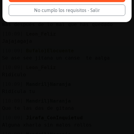
su raza en mal lugar..
[10:09]
Leon_Feliz
No cumplo los requisitos - Salir
Ahora dices eso por qué no sabes que decir
más después de lo mal que has quedado
[10:09]
Leon_Feliz
Jajajagaja
[10:09]
Bufalo}Elocuente
Se ase see jitana un canse te aalga
[10:09]
Leon_Feliz
Ridículo
[10:09]
Mandril}Naranja
Ridícula tu
[10:09]
Mandril}Naranja
Que te las das de gitana
[10:09]
Jirafa_ConInquietud
Alguna xharla sin malos rollos