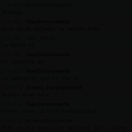
Mis
[10:00]
Bufalo}Elocuente
blogs
Verdugo
[10:00]
TopoInteresante
deja ya de difamar la imagen anda
Mis
[10:00]
Leon_Feliz
foros
La misma IP
[10:00]
TopoInteresante
si igualita ip
Registr
[10:01]
TopoInteresante
un
no sabras ni que es una ip
canal
[10:01]
Jirafa_ConInquietud
Buenos dias sala
[10:01]
TopoInteresante
buenos dias, Jirafa_ConInquietud
Más
gestion
[10:01]
Bufalo}Elocuente
Alba es una guarra se pasa por ser jitana