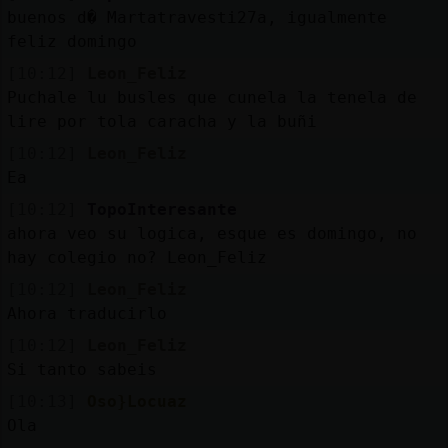
buenos d� Martatravesti27a, igualmente
feliz domingo
[10:12]
Leon_Feliz
Puchale lu busles que cunela la tenela de
lire por tola caracha y la buñi
[10:12]
Leon_Feliz
Ea
[10:12]
TopoInteresante
ahora veo su logica, esque es domingo, no
hay colegio no? Leon_Feliz
[10:12]
Leon_Feliz
Ahora traducirlo
[10:12]
Leon_Feliz
Si tanto sabeis
[10:13]
Oso}Locuaz
Ola