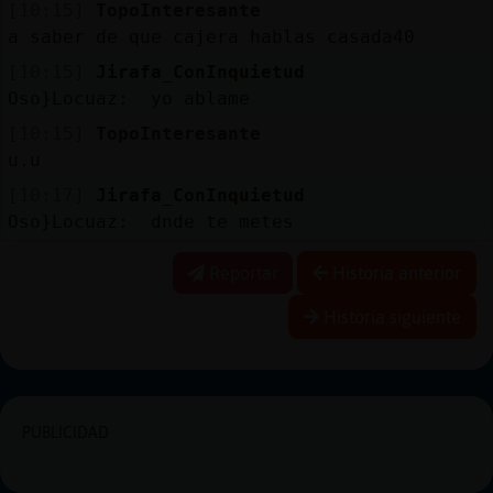
[10:15]
TopoInteresante
a saber de que cajera hablas casada40
[10:15]
Jirafa_ConInquietud
Oso}Locuaz: yo ablame
[10:15]
TopoInteresante
u.u
[10:17]
Jirafa_ConInquietud
Oso}Locuaz: dnde te metes
Reportar
Historia anterior
Historia siguiente
PUBLICIDAD