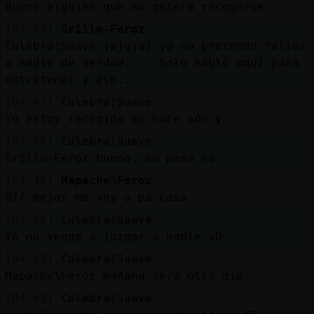
Mis
Bueno alguien que no quiera recogerse
blogs
[04:47]
Grillo-Feroz
Culebra{Suave jajajaj yo no pretendo faltar
a nadie de verdad.... Solo habló aquí para
entretener y eso....
Mis
[04:47]
Culebra{Suave
foros
Yo estoy recogida de hace año y
[04:48]
Culebra{Suave
Grillo-Feroz bueno, no pasa na
Registr
[04:48]
Mapache\Feroz
un
Bff mejor me voy a pa casa
canal
[04:48]
Culebra{Suave
Yo no vengo a juzgar a nadie xD
[04:48]
Culebra{Suave
Más
Mapache\Feroz mañana será otro dia
gestion
[04:48]
Culebra{Suave