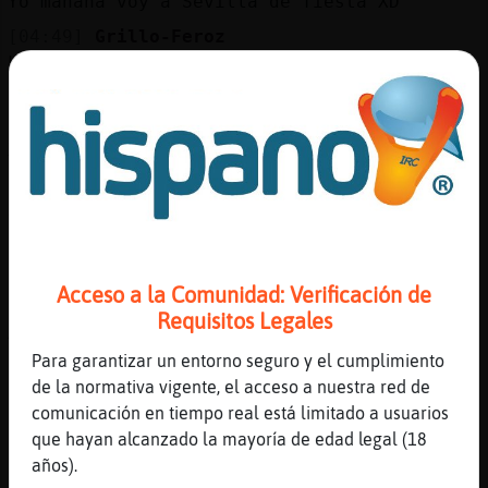
Yo mañana voy a Sevilla de fiesta XD
[04:49]
Grillo-Feroz
Lo que no quiero es que se ofenda y parezca
esto Auschwitz
[04:49]
Grillo-Feroz
Xd
[04:49]
Mapache\Feroz
Jaleo ajjajaa
[04:49]
Grillo-Feroz
De fiesta donde Culebra{Suave?
Acceso a la Comunidad: Verificación de
[04:49]
Mapache\Feroz
Requisitos Legales
Avisame y salgo contigo Culebra{Suave
Para garantizar un entorno seguro y el cumplimiento
[04:49]
Culebra{Suave
de la normativa vigente, el acceso a nuestra red de
Por la alameda
comunicación en tiempo real está limitado a usuarios
[04:49]
Culebra{Suave
que hayan alcanzado la mayoría de edad legal (18
Es la primera vez que salgo en Sevilla
años).