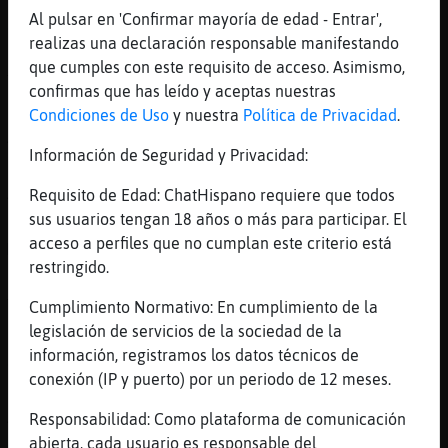
[04:50]
Grillo-Feroz
Al pulsar en 'Confirmar mayoría de edad - Entrar',
Joode pues yo vivo en la alameda
realizas una declaración responsable manifestando
[04:50]
Grillo-Feroz
que cumples con este requisito de acceso. Asimismo,
Te hablaré Culebra{Suave
confirmas que has leído y aceptas nuestras
[04:50]
Culebra{Suave
Condiciones de Uso
y nuestra
Política de Privacidad
.
Anda
Información de Seguridad y Privacidad:
[04:50]
Grillo-Feroz
A ver que te parece el sitio jajajaj
Requisito de Edad: ChatHispano requiere que todos
sus usuarios tengan 18 años o más para participar. El
[04:51]
Culebra{Suave
acceso a perfiles que no cumplan este criterio está
Mapache\Feroz voy con más gente en
restringido.
[04:52]
Mapache\Feroz
To fuera eso
Cumplimiento Normativo: En cumplimiento de la
legislación de servicios de la sociedad de la
[04:52]
Mapache\Feroz
información, registramos los datos técnicos de
Jajajaja
conexión (IP y puerto) por un periodo de 12 meses.
[04:52]
Culebra{Suave
A ver probablemente beba algo mientras ceno
Responsabilidad: Como plataforma de comunicación
y me arreglo en casa de mi amiga
abierta, cada usuario es responsable del