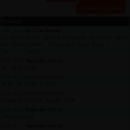
Historia siguiente
Mensaje
Reserva
[04:46]
Grillo-Feroz
alias
Si alguien se siente ofendido perdona, pero
la rubita_4345 lleva así unos días y
ya..... Cansa
Actuali
[04:46]
Mapache\Feroz
contras
No pasa nada
[04:46]
Culebra{Suave
A mi me hace gracia
Actuali
[04:46]
Culebra{Suave
IP
Siempre estáis igual jaja
virtual
[04:46]
Mapache\Feroz
Jajajjaaaja
[04:47]
Mapache\Feroz