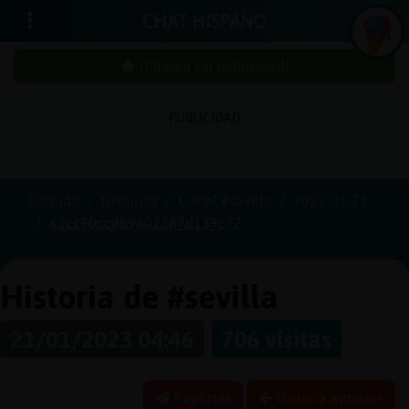
CHAT HISPANO
¡Chatea sin publicidad!
PUBLICIDAD
Iniciar
sesión
Portada
Historias
Canal #sevilla
2023-01-21
63cc90cc8b9602387d139c72
¡Chatea
sin
publici
Historia de #sevilla
21/01/2023 04:46
706 visitas
Crear
una
Reportar
Historia anterior
cuenta