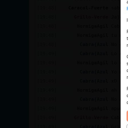
[19:48]
Caracol-Fuerte
sabia
[19:48]
Grillo-Verde
Jajaj
[19:48]
HormigaAgil
Cabra
[19:48]
HormigaAgil
tu ma
[19:48]
Cabra{Azul
No gr
[19:49]
Cabra{Azul
Lo es
[19:49]
HormigaAgil
lo qu
[19:49]
Cabra{Azul
Yo no
[19:49]
Cabra{Azul
xD
[19:49]
HormigaAgil
ah te
[19:49]
Cabra{Azul
No me
[19:49]
HormigaAgil
apunt
[19:49]
Grillo-Verde
Cabra
[19:49]
Cabra{Azul
Grill