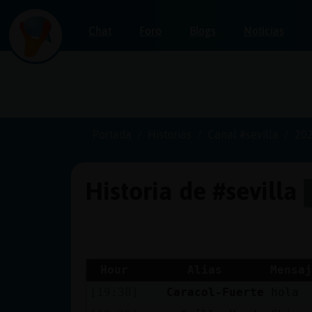
Chat
Foro
Blogs
Noticias
Iniciar
sesión
Portada
Historias
Canal #sevilla
202
Historia de #sevilla
¡Chatea
sin
publicidad!
Hour
Alias
Mensaj
[19:38]
Caracol-Fuerte
hola
Crear
una