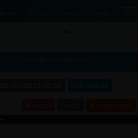
Bus
Normas
Gestiones
Contacto
Ayuda
PUBLICIDAD
3-01-20
63cb3de6bfb78a0484464c97
20/01/2023 19:38
540 visitas
Reportar
Volver
Historia anterior
e