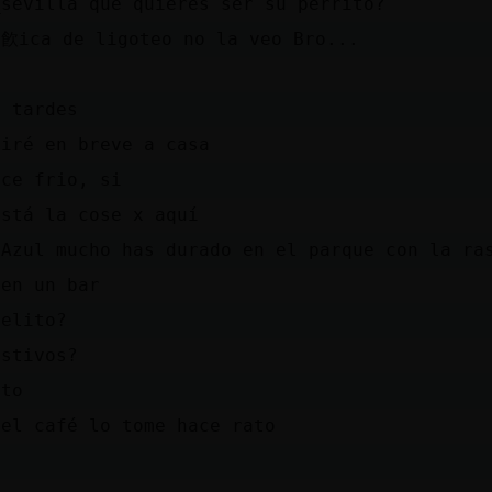
_sevilla que quieres ser su perrito?
t飮ica de ligoteo no la veo Bro...
s tardes
 iré en breve a casa
ace frio, si
está la cose x aquí
{Azul mucho has durado en el parque con la ra
 en un bar
felito?
estivos?
ito
 el café lo tome hace rato