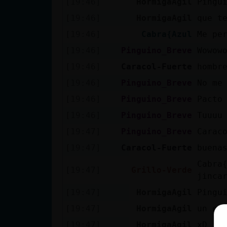
[19:46]
HormigaAgil
Pingu
[19:46]
HormigaAgil
que t
[19:46]
Cabra{Azul
Me pe
[19:46]
Pinguino_Breve
Wowow
[19:46]
Caracol-Fuerte
hombr
[19:46]
Pinguino_Breve
No me
[19:46]
Pinguino_Breve
Pacto
[19:46]
Pinguino_Breve
Tuuuu
[19:47]
Pinguino_Breve
Carac
[19:47]
Caracol-Fuerte
buena
Cabra
[19:47]
Grillo-Verde
jinca
[19:47]
HormigaAgil
Pingu
[19:47]
HormigaAgil
un es
[19:47]
HormigaAgil
xD