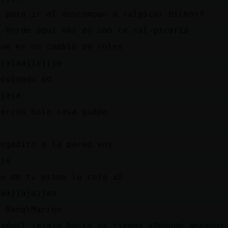
a para ir al descampao a salpicar bichos?
o-Verde aquí más de uno te sal-picaria
�ue es un cambio de roles
ajajaajjajjja
 cuidado xd
ajaja
Marron hola cosa guapa
pegadito a la pared voy
aja
ño de tu prima la coja xD
aaajjajajjaa
s Rana\Marron
gaAgil jajaja hacia ya tiempo xDdonde andabas