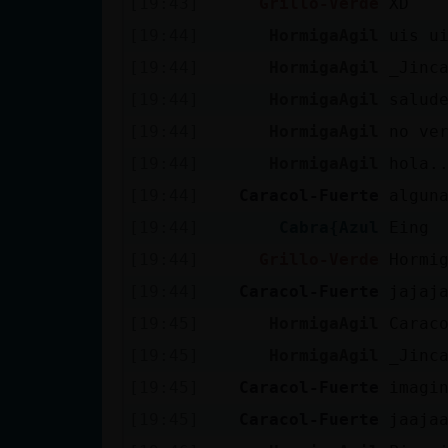
[19:43]
Grillo-Verde
XD
Mis blogs
[19:44]
HormigaAgil
uis u
[19:44]
HormigaAgil
_Jinc
Mis foros
[19:44]
HormigaAgil
salud
[19:44]
HormigaAgil
no ve
[19:44]
HormigaAgil
hola.
Registrar
[19:44]
Caracol-Fuerte
algun
un canal
[19:44]
Cabra{Azul
Eing
[19:44]
Grillo-Verde
Hormi
[19:44]
Caracol-Fuerte
jajaj
Más
[19:45]
HormigaAgil
Carac
gestiones
[19:45]
HormigaAgil
_Jinc
[19:45]
Caracol-Fuerte
imagi
[19:45]
Caracol-Fuerte
jaaja