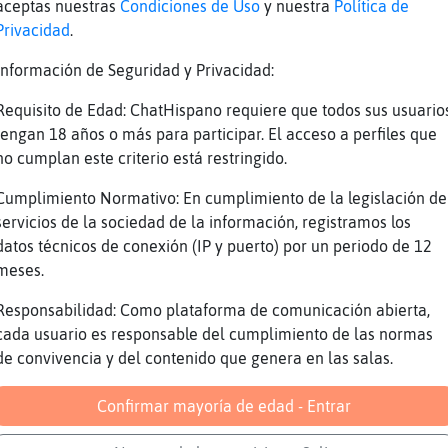
aceptas nuestras
Condiciones de Uso
y nuestra
Política de
 mujer
Privacidad
.
aja
Información de Seguridad y Privacidad:
{Azul pues quedamos y lo hablamos
Requisito de Edad: ChatHispano requiere que todos sus usuario
dre es sabia.
tengan 18 años o más para participar. El acceso a perfiles que
acias
no cumplan este criterio está restringido.
 si
Cumplimiento Normativo: En cumplimiento de la legislación de
e veas.
servicios de la sociedad de la información, registramos los
datos técnicos de conexión (IP y puerto) por un periodo de 12
 veo nada
meses.
Responsabilidad: Como plataforma de comunicación abierta,
 va que te venden los ojos
cada usuario es responsable del cumplimiento de las normas
 va el sado
de convivencia y del contenido que genera en las salas.
ar chicos del chat
Confirmar mayoría de edad - Entrar
{Azul ciega y coja un partidazo
o-Verde jajajajaja