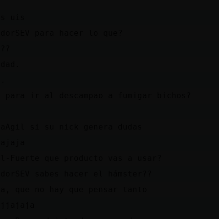
is uis
adorSEV para hacer lo que?
e??
rdad.
..
a para ir al descampao a fumigar bichos?
gaAgil si su nick genera dudas
aajaja
ol-Fuerte que producto vas a usar?
adorSEV sabes hacer el hámster??
na, que no hay que pensar tanto
ajjajaja