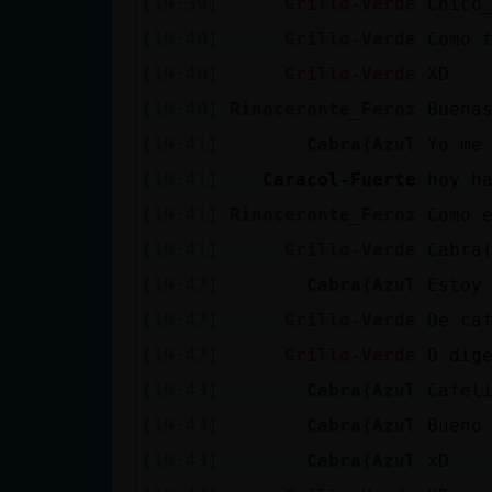
[19:39]
Grillo-Verde
Chico
cuenta
[19:40]
Grillo-Verde
Como 
[19:40]
Grillo-Verde
XD
[19:40]
Rinoceronte_Feroz
Buena
Reservar
[19:41]
Cabra{Azul
Yo me
alias
[19:41]
Caracol-Fuerte
hoy h
[19:41]
Rinoceronte_Feroz
Como 
Actualizar
[19:41]
Grillo-Verde
Cabra
contraseña
[19:42]
Cabra{Azul
Estoy
[19:42]
Grillo-Verde
De ca
[19:42]
Grillo-Verde
O dig
Actualizar
[19:43]
Cabra{Azul
Cafel
IP virtual
[19:43]
Cabra{Azul
Bueno
[19:43]
Cabra{Azul
xD