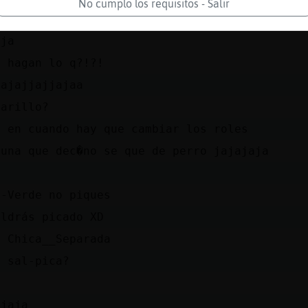
No cumplo los requisitos - Salir
que me hagan no hay problema
aja
e hagan lo q?!?!
aajajjajjajaa
zarillo?
z en cuando hay que cambiar los roles
�una que dec�no se que de perro jajajaja
o-Verde no piques
aldrás picado XD
s Chica__Separada
e sal-pica?
ajaja