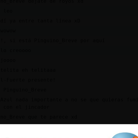
ino_Breve dejate de royos xd
e leo
rdí ya entre tanta línea xD
owowow
e!, si está Pinguino_Breve por aquí
 lo creoooo
 joooo
 telita eh telitaaa
ol-Fuerte presente!
s Pinguino_Breve
{Azul nada importante a no se que quieras fum
r con el jincador
ino_Breve que te parece xd
pectáculo verdad