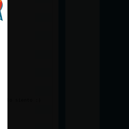
o
os lo siento :)