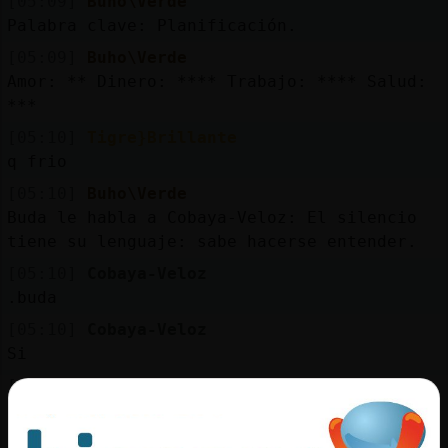
[05:09]
Buho\Verde
Mis
Palabra clave: Planificación.
blogs
[05:09]
Buho\Verde
Amor: ** Dinero: **** Trabajo: **** Salud:
***
Mis
[05:10]
Tigre}Brillante
foros
q frio
[05:10]
Buho\Verde
Buda le habla a Cobaya-Veloz: El silencio
Registr
tiene su lenguaje: sabe hacerse entender.
un
[05:10]
Cobaya-Veloz
canal
.buda
[05:10]
Cobaya-Veloz
Si
Más
[05:10]
Tigre}Brillante
gestion
ponte lo q quieras
[05:11]
Tigre}Brillante