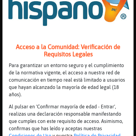
pero no des mas xc
[05:11]
Buho\Verde
La galleta del amor para Cobaya-Veloz. Hay
alguien que está esperando a que te lances.
[05:11]
Cobaya-Veloz
Acceso a la Comunidad: Verificación de
.amor
Requisitos Legales
[05:12]
Tigre}Brillante
la escoba
Para garantizar un entorno seguro y el cumplimiento
de la normativa vigente, el acceso a nuestra red de
[05:12]
Tigre}Brillante
comunicación en tiempo real está limitado a usuarios
yo t pongo un ignore
que hayan alcanzado la mayoría de edad legal (18
[05:12]
Tigre}Brillante
años).
por pesado
Al pulsar en 'Confirmar mayoría de edad - Entrar',
[05:12]
Cobaya-Veloz
realizas una declaración responsable manifestando
Pontelo
que cumples con este requisito de acceso. Asimismo,
[05:12]
Cobaya-Veloz
confirmas que has leído y aceptas nuestras
Pero hace fresco
Condiciones de Uso
y nuestra
Política de Privacidad
.