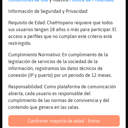
[05:13]
Cobaya-Veloz
Información de Seguridad y Privacidad:
Unas medias o algo tb
[05:13]
Tigre}Brillante
Requisito de Edad: ChatHispano requiere que todos
y guantes
sus usuarios tengan 18 años o más para participar. El
acceso a perfiles que no cumplan este criterio está
[05:14]
Cobaya-Veloz
restringido.
Y una chaketita
[05:15]
Tigre}Brillante
Cumplimiento Normativo: En cumplimiento de la
y un gorro
legislación de servicios de la sociedad de la
información, registramos los datos técnicos de
[05:15]
Tigre}Brillante
conexión (IP y puerto) por un periodo de 12 meses.
pa q no se vuele la peluca
[05:16]
Cobaya-Veloz
Responsabilidad: Como plataforma de comunicación
Pasa la vida
abierta, cada usuario es responsable del
cumplimiento de las normas de convivencia y del
[05:16]
Cobaya-Veloz
contenido que genera en las salas.
Pasa la vida
[05:16]
Cobaya-Veloz
Confirmar mayoría de edad - Entrar
Pasa la vidaaaaaaaaa