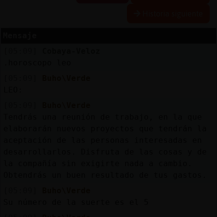
Historia siguiente
Mensaje
Reserva
[05:09]
Cobaya-Veloz
alias
.horoscopo leo
[05:09]
Buho\Verde
LEO:
Actuali
[05:09]
Buho\Verde
contras
Tendrás una reunión de trabajo, en la que
elaborarán nuevos proyectos que tendrán la
aceptación de las personas interesadas en
desarrollarlos. Disfruta de las cosas y de
Actuali
la compañía sin exigirte nada a cambio.
IP
Obtendrás un buen resultado de tus gastos.
virtual
[05:09]
Buho\Verde
Su número de la suerte es el 5