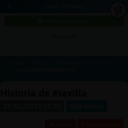
CHAT HISPANO
¡Chatea sin publicidad!
PUBLICIDAD
Iniciar
sesión
Portada
Historias
Canal #sevilla
2023-01-20
63cb3db6bfb78a0484464c8d
¡Chatea
sin
publici
Historia de #sevilla
20/01/2023 05:09
480 visitas
Crear
una
Reportar
Historia anterior
cuenta