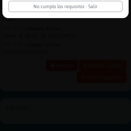
[05:16]
Cobaya-Veloz
No cumplo los requisitos - Salir
Y no has notado k has vivido cuando pasa la
vida
[05:17]
Cobaya-Veloz
Igual k pasa la corriente
[05:17]
Cobaya-Veloz
Lalalalalalalala
Reportar
Historia anterior
Historia siguiente
PUBLICIDAD