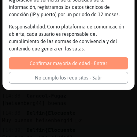
lo que es esa enfermedad mentl
información, registramos los datos técnicos de
[14:37]
Caracol-Fugaz
conexión (IP y puerto) por un periodo de 12 meses.
y es muy jodido para la persona
Responsabilidad: Como plataforma de comunicación
[14:37]
Caracol-Fugaz
abierta, cada usuario es responsable del
y para la familia
cumplimiento de las normas de convivencia y del
[14:37]
Caracol-Fugaz
contenido que genera en las salas.
[nachoo25] pero eso no es trastorno bipolar
[14:38]
Caracol-Fugaz
Confirmar mayoría de edad - Entrar
eso es depresion
No cumplo los requisitos - Salir
[14:38]
Caracol-Fugaz
es depresion
[14:38]
Caracol-Fugaz
[heisenberg44] buenas
[14:38]
Delfin{Elocuente
Muy buenas heisenberg44 🙋‍♂️
[14:39]
Delfin{Elocuente