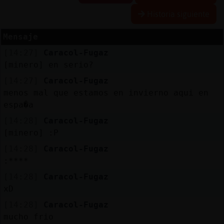
Historia siguiente
Mensaje
Reserva
[14:27]
Caracol-Fugaz
alias
[minero] en serio?
[14:27]
Caracol-Fugaz
menos mal que estamos en invierno aqui en
Actuali
espa�a
contras
[14:28]
Caracol-Fugaz
[minero] :P
[14:28]
Caracol-Fugaz
Actuali
:****
IP
[14:28]
Caracol-Fugaz
virtual
xD
[14:28]
Caracol-Fugaz
mucho frio