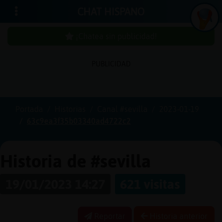
CHAT HISPANO
¡Chatea sin publicidad!
PUBLICIDAD
Iniciar
sesión
Portada
Historias
Canal #sevilla
2023-01-19
63c9ea3f35b03340ad4722c2
¡Chatea
sin
publici
Historia de #sevilla
19/01/2023 14:27
621 visitas
Crear
una
Reportar
Historia anterior
cuenta