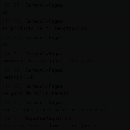
Mis
[14:28]
Caracol-Fugaz
blogs
xD
[14:29]
Caracol-Fugaz
es producto de mi imaginacion
Mis
[14:29]
Caracol-Fugaz
foros
xD
[14:29]
Caracol-Fugaz
[minero] tantas ganas tienes xD
Registr
[14:30]
Caracol-Fugaz
un
[minero] xD
canal
[14:30]
Caracol-Fugaz
ue gana de salir teneis
[14:30]
Caracol-Fugaz
con lo agusto que se esta en casa xD
Más
gestion
[14:31]
TopoConInquietud
[Caracol-Fugaz] dame calor que se me