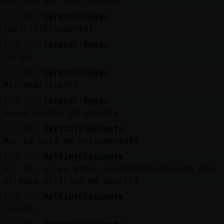
Eso que es, una ciudad?
[14:39]
Caracol-Fugaz
[Delfin{Elocuente]
[14:39]
Caracol-Fugaz
lo que
[14:39]
Caracol-Fugaz
MairenAljarafe?
[14:39]
Caracol-Fugaz
es un pueblo de sevilla
[14:39]
Delfin{Elocuente
No, el nick de heisenberg44
[14:40]
Delfin{Elocuente
Si, si, si ya estoy superfamiliarizado con
el mapa político de Sevilla
[14:40]
Delfin{Elocuente
Jajaja