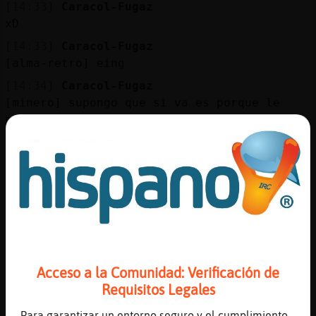
[14:33]
Caracol-Fugaz
xD
[14:33]
Caracol-Fugaz
[alma-retro] eing
[14:34]
Caracol-Fugaz
[minero] supongo que si va es porque le
hara falta
[14:34]
Caracol-Fugaz
[alma-retro] eso es jodido
[14:34]
Caracol-Fugaz
te creo
[14:35]
Caracol-Fugaz
pues nada
[14:35]
Caracol-Fugaz
Acceso a la Comunidad: Verificación de
tu paciencia
Requisitos Legales
[14:35]
Caracol-Fugaz
Para garantizar un entorno seguro y el cumplimiento