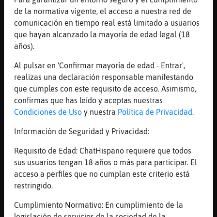
muy mal si
de la normativa vigente, el acceso a nuestra red de
[14:36]
Caracol-Fugaz
comunicación en tiempo real está limitado a usuarios
[nachoo25] trastorno bipolar
que hayan alcanzado la mayoría de edad legal (18
[14:36]
Caracol-Fugaz
años).
es una cosa
Al pulsar en 'Confirmar mayoría de edad - Entrar',
[14:36]
Delfin{Elocuente
realizas una declaración responsable manifestando
Buenas tardes 🙋‍♂️
que cumples con este requisito de acceso. Asimismo,
[14:36]
Caracol-Fugaz
confirmas que has leído y aceptas nuestras
es que aqui tendemos a decir mucho
Condiciones de Uso
y nuestra
Política de Privacidad
.
[14:36]
Caracol-Fugaz
Información de Seguridad y Privacidad:
soy bipolar
Requisito de Edad: ChatHispano requiere que todos
[14:36]
Caracol-Fugaz
sus usuarios tengan 18 años o más para participar. El
cuando te cambia el caracter
acceso a perfiles que no cumplan este criterio está
[14:36]
Caracol-Fugaz
restringido.
pero nadie en realidad sabe muy bien
Cumplimiento Normativo: En cumplimiento de la
[14:36]
Caracol-Fugaz
legislación de servicios de la sociedad de la