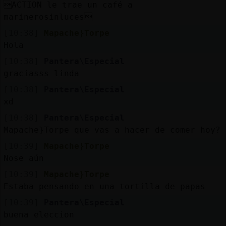
ACTION le trae un café a
marinerosinluces
[10:38]
Mapache}Torpe
Hola
[10:38]
Pantera\Especial
graciasss linda
[10:38]
Pantera\Especial
xd
[10:38]
Pantera\Especial
Mapache}Torpe que vas a hacer de comer hoy?
[10:39]
Mapache}Torpe
Nose aún
[10:39]
Mapache}Torpe
Estaba pensando en una tortilla de papas
[10:39]
Pantera\Especial
buena eleccion