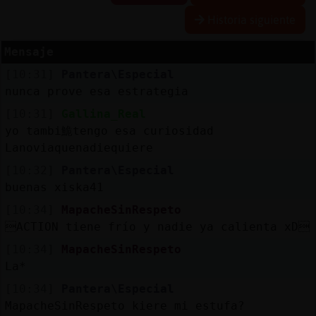
Historia siguiente
Mensaje
Reserva
[10:31]
Pantera\Especial
alias
nunca prove esa estrategia
[10:31]
Gallina_Real
yo tambi鮠tengo esa curiosidad
Actuali
Lanoviaquenadiequiere
contras
[10:32]
Pantera\Especial
buenas xiska41
[10:34]
MapacheSinRespeto
Actuali
ACTION tiene frío y nadie ya calienta xD
IP
[10:34]
MapacheSinRespeto
virtual
La*
[10:34]
Pantera\Especial
MapacheSinRespeto kiere mi estufa?