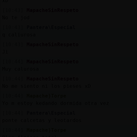
xD
[10:43]
MapacheSinRespeto
No te jod
[10:43]
Pantera\Especial
q caliurosa
[10:43]
MapacheSinRespeto
Ji
[10:44]
MapacheSinRespeto
Muy calurosa
[10:44]
MapacheSinRespeto
No me siento ni los pieses xD
[10:44]
Mapache}Torpe
Yo m estoy kedando dormida otra vez
[10:44]
Pantera\Especial
ponte calcetas y leotardos
[10:44]
Mapache}Torpe