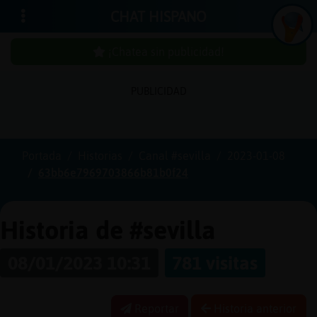
CHAT HISPANO
¡Chatea sin publicidad!
PUBLICIDAD
Iniciar
sesión
Portada
Historias
Canal #sevilla
2023-01-08
63bb6e7969703866b81b0f24
¡Chatea
sin
publici
Historia de #sevilla
08/01/2023 10:31
781 visitas
Crear
una
Reportar
Historia anterior
cuenta