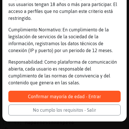
La mía igual
sus usuarios tengan 18 años o más para participar. El
[10:42]
MapacheSinRespeto
acceso a perfiles que no cumplan este criterio está
Yo estoy ya deseando que haga sus rutinas
restringido.
[10:42]
Mapache}Torpe
Cumplimiento Normativo: En cumplimiento de la
Claro
legislación de servicios de la sociedad de la
[10:42]
Mapache}Torpe
información, registramos los datos técnicos de
Si
conexión (IP y puerto) por un periodo de 12 meses.
[10:43]
Mapache}Torpe
Responsabilidad: Como plataforma de comunicación
Yo d lo k tengo ganas es d ir a la playa
abierta, cada usuario es responsable del
[10:43]
MapacheSinRespeto
cumplimiento de las normas de convivencia y del
Eso parece amigo39
contenido que genera en las salas.
[10:43]
Pantera\Especial
Confirmar mayoría de edad - Entrar
aro yo estoy en bañador
[10:43]
MapacheSinRespeto
No cumplo los requisitos - Salir
Y yo en tankini
[10:43]
MapacheSinRespeto