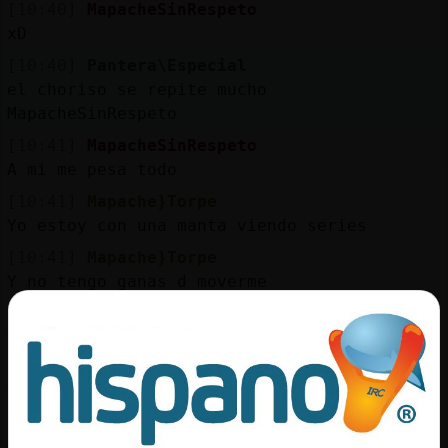
[10:40]
MapacheSinRespeto
xD
[10:40]
Pantera\Especial
el choriso se repite mucho
MapacheSinRespeto
[10:41]
MapacheSinRespeto
A mi me pesa todo
[10:41]
Mapache}Torpe
Yo estoy con una manta viendo series
[10:41]
Mapache}Torpe
Y no tengo ganas d moverme
[10:41]
MapacheSinRespeto
Yo estoy tomando café
[10:41]
MapacheSinRespeto
Y pensando en que hacer hoy xD
[10:41]
Mapache}Torpe