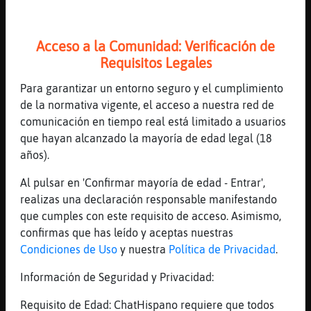
Mañana vuelta al cole
[10:41]
Mapache}Torpe
Jek
Acceso a la Comunidad: Verificación de
Requisitos Legales
[10:42]
MapacheSinRespeto
Ufffff
Para garantizar un entorno seguro y el cumplimiento
[10:42]
MapacheSinRespeto
de la normativa vigente, el acceso a nuestra red de
De locos
comunicación en tiempo real está limitado a usuarios
que hayan alcanzado la mayoría de edad legal (18
[10:42]
Mapache}Torpe
años).
Tela
[10:42]
Mapache}Torpe
Al pulsar en 'Confirmar mayoría de edad - Entrar',
Mi hija decía k tiene ganas k sea verano
realizas una declaración responsable manifestando
que cumples con este requisito de acceso. Asimismo,
[10:42]
Mapache}Torpe
confirmas que has leído y aceptas nuestras
La pobre
Condiciones de Uso
y nuestra
Política de Privacidad
.
[10:42]
Mapache}Torpe
Xd
Información de Seguridad y Privacidad:
[10:42]
MapacheSinRespeto
Requisito de Edad: ChatHispano requiere que todos