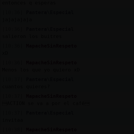
entonces q esperas
[10:36]
Pantera\Especial
jajajajaja
[10:36]
Pantera\Especial
salieron los buitres
[10:36]
MapacheSinRespeto
xD
[10:36]
MapacheSinRespeto
Menos los que yo quiero xD
[10:37]
Pantera\Especial
cuantos quieres?
[10:37]
MapacheSinRespeto
ACTION se va a por el café
[10:37]
Pantera\Especial
invitaa
[10:38]
MapacheSinRespeto