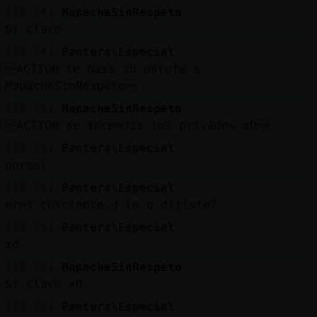
Mis
[10:34]
MapacheSinRespeto
blogs
Si claro
[10:34]
Pantera\Especial
ACTION le pasa su estufa a
MapacheSinRespeto
Mis
foros
[10:35]
MapacheSinRespeto
ACTION se incendia los privados xD
[10:35]
Pantera\Especial
normal
Registr
un
[10:35]
Pantera\Especial
canal
eres cosciente d lo q dijiste?
[10:35]
Pantera\Especial
xd
[10:36]
MapacheSinRespeto
Más
Si claro xD
gestion
[10:36]
Pantera\Especial