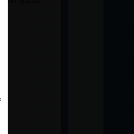
 haran biopsia.
s