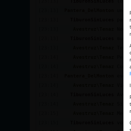
[23:13]
TiburonSinLuces
los 
Mis blogs
[23:13]
Pantera_DelMonton
un s
[23:13]
TiburonSinLuces
para
Mis foros
[23:13]
Avestruz\Tenaz
Noo
[23:13]
TiburonSinLuces
much
[23:13]
Avestruz\Tenaz
Teng
Registrar
[23:14]
Avestruz\Tenaz
Pero
un canal
[23:14]
Avestruz\Tenaz
Con 
[23:14]
Pantera_DelMonton
eso 
[23:14]
Avestruz\Tenaz
Vién
Más
[23:14]
TiburonSinLuces
Aves
gestiones
[23:14]
Avestruz\Tenaz
Si j
[23:15]
Avestruz\Tenaz
Me d
[23:15]
TiburonSinLuces
voy 