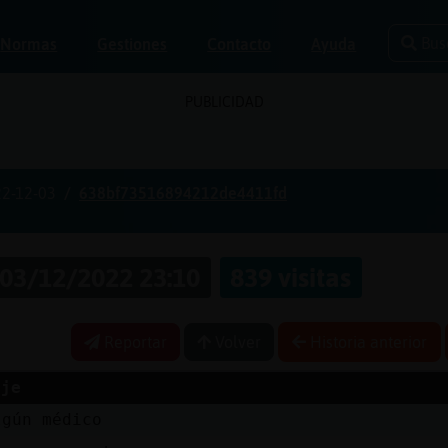
Bus
Normas
Gestiones
Contacto
Ayuda
PUBLICIDAD
2-12-03
638bf73516894212de4411fd
03/12/2022 23:10
839 visitas
Reportar
Volver
Historia anterior
aje
lgún médico