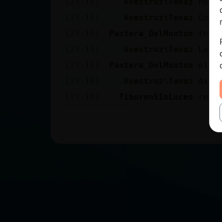
[23:15]
Avestruz\Tenaz
Pero
[23:15]
Avestruz\Tenaz
Conc
[23:15]
Pantera_DelMonton
te v
[23:15]
Avestruz\Tenaz
La c
[23:16]
Pantera_DelMonton
el h
[23:16]
Avestruz\Tenaz
Axu
[23:19]
TiburonSinLuces
re