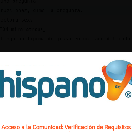
 una pregunta
truz\Tenaz, dime la pregunta.
doctora sexy
ION mira atras
 tengo un lipoma de grasa en un lado delicado
 vida o muerte
 quitan con cuidaito
ipoma de grasa no malo.
o quitaran y ya esta.
quital los chinos cob cuchillo y tenedor
 sin ocurrir nada no?
truz\Tenaz, sin problema.
Acceso a la Comunidad: Verificación de Requisitos