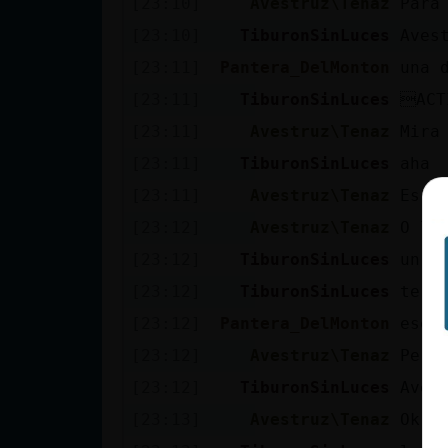
[23:10]
Avestruz\Tenaz
Para
cuenta
[23:10]
TiburonSinLuces
Aves
[23:11]
Pantera_DelMonton
una 
[23:11]
TiburonSinLuces
ACT
Reservar
[23:11]
Avestruz\Tenaz
Mira
alias
[23:11]
TiburonSinLuces
aha
[23:11]
Avestruz\Tenaz
Es a
Actualizar
[23:12]
Avestruz\Tenaz
O lo
contraseña
[23:12]
TiburonSinLuces
un l
[23:12]
TiburonSinLuces
te l
[23:12]
Pantera_DelMonton
eso 
Actualizar
[23:12]
Avestruz\Tenaz
Pero
IP virtual
[23:12]
TiburonSinLuces
Aves
[23:13]
Avestruz\Tenaz
Ok