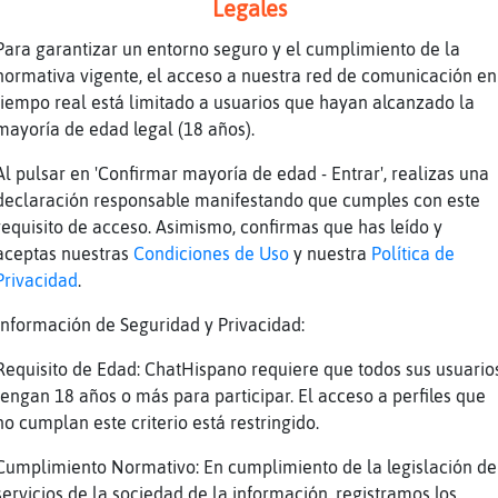
lipomas de grasa no son malignos. aun así, te
Legales
eguro de vida por si acaso
Para garantizar un entorno seguro y el cumplimiento de la
 asegurarse que no contiene celula mala.
normativa vigente, el acceso a nuestra red de comunicación en
tiempo real está limitado a usuarios que hayan alcanzado la
mayoría de edad legal (18 años).
achosev, hola.
Al pulsar en 'Confirmar mayoría de edad - Entrar', realizas una
o muchos informes
declaración responsable manifestando que cumples con este
 que como lo quitan
requisito de acceso. Asimismo, confirmas que has leído y
un lapser
aceptas nuestras
Condiciones de Uso
y nuestra
Política de
Privacidad
.
quital chinlu con cuchillo jamonelo
do la vena por dentro
Información de Seguridad y Privacidad:
truz\Tenaz, depende, te lo dira tu medico.
Requisito de Edad: ChatHispano requiere que todos sus usuario
aja
tengan 18 años o más para participar. El acceso a perfiles que
no cumplan este criterio está restringido.
ice q no q si doliera lo estudiarian
por un cafe, ya vengo.
Cumplimiento Normativo: En cumplimiento de la legislación de
servicios de la sociedad de la información, registramos los