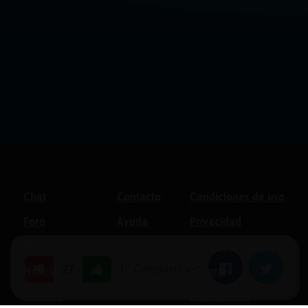
Chat
Contacto
Condiciones de uso
Foro
Ayuda
Privacidad
Blogs
Política de cookies
|
Compartir en:
Facebook
Twitter
27
Noticias
Soporte
Normas
Anunciantes