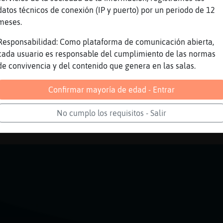
 no lo quieroo
datos técnicos de conexión (IP y puerto) por un periodo de 12
ho
meses.
an a quitar medio cuelloo
Responsabilidad: Como plataforma de comunicación abierta,
icatriz será peor pero y si crece
cada usuario es responsable del cumplimiento de las normas
ombre sin cuello
de convivencia y del contenido que genera en las salas.
Confirmar mayoría de edad - Entrar
No cumplo los requisitos - Salir
Reportar
Volver
Historia anterior