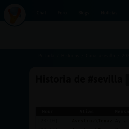
Chat
Foro
Blogs
Noticias
Iniciar
sesión
Portada
Historias
Canal #sevilla
202
Historia de #sevilla
¡Chatea
sin
publicidad!
Hour
Alias
Mens
[23:10]
Avestruz\Tenaz
Ay a
Crear
una