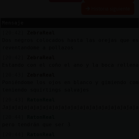
Historia siguiente
Mensaje
Reserva
[20:42]
ZebraReal
alias
Dos negros colocados hasta las orejas que es
reventandome a pollazos
[20:42]
ZebraReal
Actuali
Estando con el coño el ano y la boca rellena
contras
[20:43]
ZebraReal
Poniéndome los ojos en blanco y gimiendo com
teniendo squirtings salvajes
Actuali
[20:43]
RatonReal
IP
Jajajajajajajajajajajajajajajajajajajajajaja
virtual
[20:44]
RatonReal
pero tendrán que ser 3
[20:44]
RatonReal