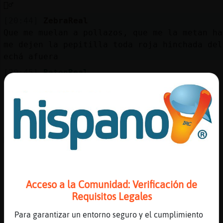
Mis
🤦‍♂️
blogs
[20:44]
ZebraReal
Que me muelan a pollazos, que me la metan ha
me dejen la pepitilla toda roja hinchada del
echá afuera
Mis
[20:45]
RatonReal
foros
Jajajajajajajajaja
[20:45]
ZebraReal
Que me fo llen viva sin piedad
Registr
[20:45]
RatonReal
un
Moreno si no hay @
canal
[20:45]
RatonReal
aqui no hay @
Acceso a la Comunidad: Verificación de
[20:45]
RatonReal
Más
Requisitos Legales
comprueva ya verás mira
gestion
[20:45]
RatonReal
Para garantizar un entorno seguro y el cumplimiento