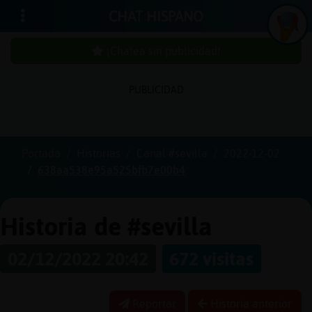
CHAT HISPANO
¡Chatea sin publicidad!
PUBLICIDAD
Iniciar
sesión
Portada
Historias
Canal #sevilla
2022-12-02
638aa538e95a525bfb7e00b4
¡Chatea
sin
publici
Historia de #sevilla
02/12/2022 20:42
672 visitas
Crear
una
Reportar
Historia anterior
cuenta