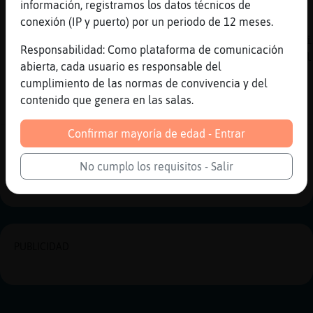
jajajaja
información, registramos los datos técnicos de
conexión (IP y puerto) por un periodo de 12 meses.
[20:46]
ZebraReal
Tres negros con sus mangueras dilatándome bi
Responsabilidad: Como plataforma de comunicación
pollazos cada orificio, que me muelan a poll
abierta, cada usuario es responsable del
sin piedad como si no hubiera un mañana
cumplimiento de las normas de convivencia y del
[20:46]
RatonReal
contenido que genera en las salas.
Donburlon Claro 🥂
Confirmar mayoría de edad - Entrar
Reportar
Historia anterior
No cumplo los requisitos - Salir
Historia siguiente
PUBLICIDAD