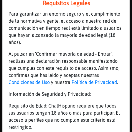
Requisitos Legales
jajaja
[16:41]
RatonElocuente
Para garantizar un entorno seguro y el cumplimiento
uis
de la normativa vigente, el acceso a nuestra red de
comunicación en tiempo real está limitado a usuarios
[16:42]
Serpiente-Humilde
que hayan alcanzado la mayoría de edad legal (18
Anguila\ConInquietud, en el momento que
años).
entras al trapo me incumbe. y nadie te
nombro.
Al pulsar en 'Confirmar mayoría de edad - Entrar',
[16:42]
Serpiente-Humilde
realizas una declaración responsable manifestando
bye.
que cumples con este requisito de acceso. Asimismo,
confirmas que has leído y aceptas nuestras
[16:42]
Anguila\ConInquietud
Condiciones de Uso
y nuestra
Política de Privacidad
.
[Serpiente-Humilde] Mira que te ignoro y
sigues buscᮤome...
Información de Seguridad y Privacidad:
[16:42]
BuhoFugaz
Requisito de Edad: ChatHispano requiere que todos
Paz, no soy luis. Aviso
sus usuarios tengan 18 años o más para participar. El
[16:43]
Serpiente_Brillante
acceso a perfiles que no cumplan este criterio está
K frío hace
restringido.