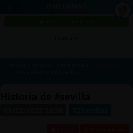
CHAT HISPANO
¡Chatea sin publicidad!
PUBLICIDAD
Iniciar
sesión
Portada
Historias
Canal #sevilla
2022-12-02
638aa528e95a525bfb7e00ae
¡Chatea
sin
publici
Historia de #sevilla
02/12/2022 16:36
755 visitas
Crear
una
Reportar
Historia anterior
cuenta