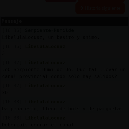
Historia siguiente
Mensaje
Reserva
[16:36]
Serpiente-Humilde
alias
LibelulaLocuaz, un besito y animo.
[16:36]
LibelulaLocuaz
3
Actuali
[16:37]
LibelulaLocuaz
contras
.oO Serpiente-Humilde Oo. Que tal llevar un
canal provincial donde solo hay salidos?
[16:37]
LibelulaLocuaz
Actuali
xD
IP
[16:38]
LibelulaLocuaz
virtual
Da pena esto, lleno de bots y de parguelas
[16:38]
LibelulaLocuaz
Deberiais cerrar el canal