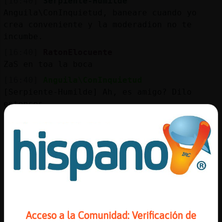
[16:40]
Serpiente-Humilde
Anguila\ConInquietud, baneare cuando yo
crea conveniente y la moderadion no te
incumbe.
[16:40]
RatonElocuente
ZaS en toa la boca
[16:40]
Anguila\ConInquietud
[Serpiente-Humilde] Ah, es amigo? Dilo
entonces
[16:41]
Serpiente-Humilde
Anguila\ConInquietud, dedicate a chatear.
[16:41]
Serpiente-Humilde
gracias.
[16:41]
Anguila\ConInquietud
[Serpiente-Humilde] Me dedicar頡 lo que
crea oportuno, eso no te incumbe. Gracias
Acceso a la Comunidad: Verificación de
[16:41]
RatonElocuente