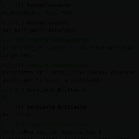
[16:44]
RatonElocuente
[LaFoToGRaFa] Haya PAFF
[16:45]
RatonElocuente
paf paff pafff BuhoFugaz
[16:45]
Anguila\ConInquietud
[Serpiente_Brillante] No me extra񡬠yo estoy
congelado
[16:45]
Anguila\ConInquietud
[Serpiente_Brillante] Hemos pasado de estar
asados por la calor a congelados
[16:45]
Serpiente_Brillante
Si
[16:45]
Serpiente_Brillante
Hace tela
[16:45]
Anguila\ConInquietud
Como le�na vez, en Sevilla hay 4