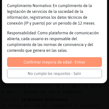
[16:43]
Anguila\ConInquietud
Cumplimiento Normativo: En cumplimiento de la
[Serpiente_Brillante] Tela
legislación de servicios de la sociedad de la
[16:43]
Serpiente-Humilde
información, registramos los datos técnicos de
Serpiente_Brillante, muchisimo.
conexión (IP y puerto) por un periodo de 12 meses.
[16:43]
RatonElocuente
Responsabilidad: Como plataforma de comunicación
Haya Paz hermanos/as Haya Paaaz Paf PAFF
abierta, cada usuario es responsable del
PlaSSHH CataCrosh ScrAshhHHH
cumplimiento de las normas de convivencia y del
[16:43]
Serpiente_Brillante
contenido que genera en las salas.
Si
[16:43]
Serpiente_Brillante
Confirmar mayoría de edad - Entrar
Yo estoy pensando en ir a la azotea desde
hace una hora
No cumplo los requisitos - Salir
[16:43]
Anguila\ConInquietud
[Serpiente_Brillante] Ve y ll鶡te un polar
o dos....porque te vas a congelar
[16:44]
Serpiente_Brillante
Si estoy aki con el chaquetón y la manta