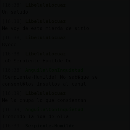
Mis
[16:38]
LibelulaLocuaz
blogs
Un saludo
[16:38]
LibelulaLocuaz
Me voy de esta mierda de sitio
Mis
[16:38]
LibelulaLocuaz
foros
Byeee
[16:38]
LibelulaLocuaz
.oO Serpiente-Humilde Oo.
Registr
[16:38]
Anguila\ConInquietud
un
[Serpiente-Humilde] No sab�que se
canal
consent�los insultos al canal
[16:39]
LibelulaLocuaz
Me la chupa lo que consientan
[16:39]
Anguila\ConInquietud
Más
Tremendo la ida de olla
gestion
[16:39]
Serpiente-Humilde