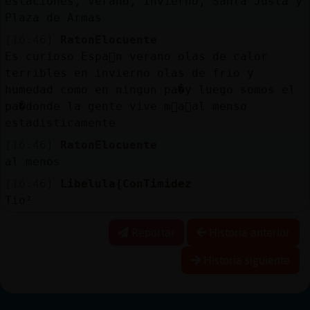
estaciones, Verano, Invierno, Santa Justa y
Plaza de Armas
[16:46]
RatonElocuente
Es curioso Espa񡠥n verano olas de calor
terribles en invierno olas de frio y
humedad como en ningun pa�y luego somos el
pa�donde la gente vive m᳠a񯳠al menso
estadisticamente
[16:46]
RatonElocuente
al menos
[16:46]
Libelula{ConTimidez
Tio²
Reportar
Historia anterior
Historia siguiente